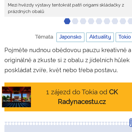
Mezi hvězdy výstavy tentokrát patří origami skládačky z
prázdných obalů
Témata
Japonsko
Aktuality
Tokio
Pojměte nudnou obědovou pauzu kreativně a
originálně a zkuste si z obalu z jídelních hůlek
poskládat zvíře, květ nebo třeba postavu.
1 zájezd do Tokia od
CK
Radynacestu.cz