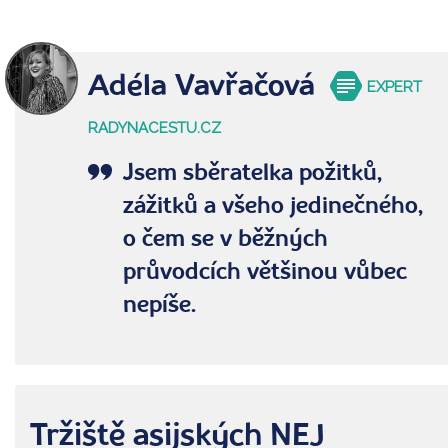
Adéla Vavřačová
EXPERT
RADYNACESTU.CZ
Jsem sběratelka požitků,
zážitků a všeho jedinečného,
o čem se v běžných
průvodcích většinou vůbec
nepíše.
Tržiště asijských NEJ