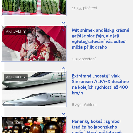
11.735 přečtení
Mít snímek andělsky krásné
AKTUALITY
gejši je sice fajn, ale její
vyfotografování vás odteď
může přijít draho
4.042 přečtení
Extrémně „nosatý“ vlak
AKTUALITY
Šinkansen ALFA-X dosáhne
na kolejích rychlosti až 400
km/h
8.290 přečtení
Panenky kokeši: symbol
VÍTE, ŽE...
tradičního japonského