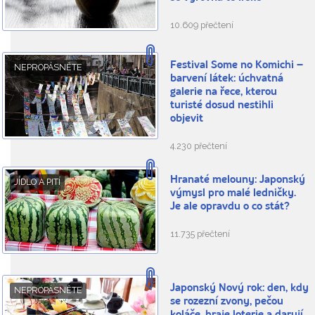
10.609 přečtení
Festival Some no Komichi –
NEPROPÁSNĚTE
barvení látek: úchvatná
galerie na řece, kterou
turisté dosud nestihli
objevit
4.230 přečtení
Hranaté melouny: Japonský
JÍDLO A PITÍ
výmysl pro malé ledničky.
Je ale opravdu o co stát?
11.735 přečtení
Japonský Nový rok: den, kdy
NEPROPÁSNĚTE
se rozezní zvony, pečou