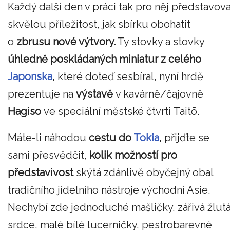
Každý další den v práci tak pro něj představova
skvělou příležitost, jak sbírku obohatit
o
zbrusu nové výtvory.
Ty stovky a stovky
úhledně poskládaných miniatur z celého
Japonska
,
které doteď sesbíral, nyní hrdě
prezentuje na
výstavě
v kavárně/čajovně
Hagiso
ve speciální městské čtvrti Taitō.
Máte-li náhodou
cestu do
Tokia
,
přijďte se
sami přesvědčit,
kolik možností pro
představivost
skýtá zdánlivě obyčejný obal
tradičního jídelního nástroje východní Asie.
Nechybí zde jednoduché mašličky, zářivá žlut
srdce, malé bílé lucerničky, pestrobarevné