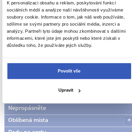
K personalizaci obsahu a reklam, poskytování funkcí
26225 přečtení
sociálních médií a analýze naší návštěvnosti využíváme
soubory cookie. Informace o tom, jak náš web používáte,
sdílíme se svými partnery pro sociální média, inzerci a
analýzy. Partneři tyto údaje mohou zkombinovat s dalšími
Další cestovatelská inspirace
informacemi, které jste jim poskytli nebo které získali v
důsledku toho, že používáte jejich služby.
URL
Japonsko
stránky:
www.radynacestu.cz/magazin/umelecke-
Povolit vše
Aktuality
dilo-
raz-
Inspirace
dva-
Upravit
Jídlo a pití
inspirujte-
se-
Nepropásněte
na-
vystave-
Oblíbená místa
v-
tokiu-