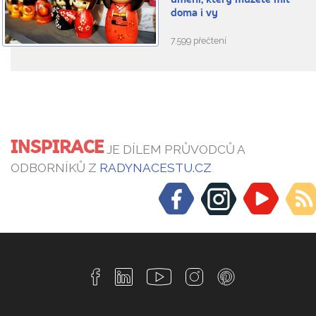
umění, který můžete mít
doma i vy
7.599 přečtení
INSPIRACE
JE DÍLEM PRŮVODCŮ A
ODBORNÍKŮ Z
RADYNACESTU.CZ