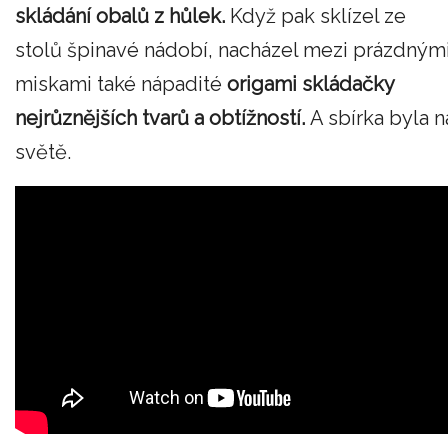
skládání obalů z hůlek.
Když pak sklízel ze
stolů špinavé nádobí, nacházel mezi prázdným
miskami také nápadité
origami skládačky
nejrůznějších tvarů a obtížností.
A sbírka byla n
světě.