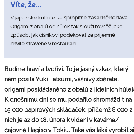
Víte, že…
V japonské kultuře se
spropitné zásadně nedává.
Origami z obalů od hůlek tak slouží rovněž jako
způsob, jak číšníkovi
poděkovat za příjemné
chvíle strávené v restauraci.
Buďme hraví a tvořiví. To je jasný vzkaz, který
nám posílá Yuki Tatsumi, vášnivý sběratel
origami poskládaného z obalů z jídelních hůlek
K dnešnímu dni se mu podařilo shromáždit na
15 000 papírových skládaček, přičemž 8 000 z
nich je až do 18. února k vidění v kavárně/
čajovně Hagiso v Tokiu. Také vás láká vyrobit s