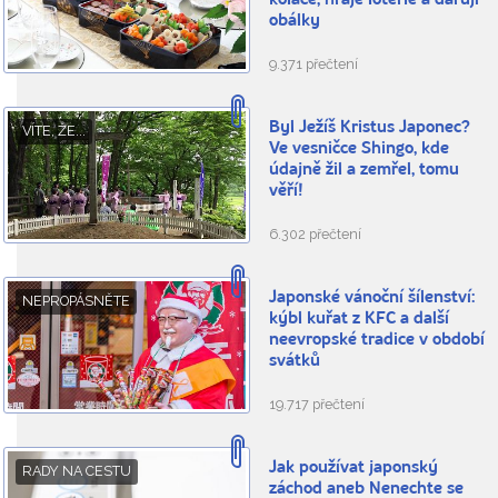
koláče, hraje loterie a darují
obálky
9.371 přečtení
Byl Ježíš Kristus Japonec?
VÍTE, ŽE...
Ve vesničce Shingo, kde
údajně žil a zemřel, tomu
věří!
6.302 přečtení
Japonské vánoční šílenství:
NEPROPÁSNĚTE
kýbl kuřat z KFC a další
neevropské tradice v období
svátků
19.717 přečtení
Jak používat japonský
RADY NA CESTU
záchod aneb Nenechte se