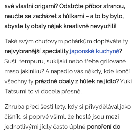
své vlastní origami? Odstrčte příbor stranou,
naučte se zacházet s hůlkami – a to by bylo,
abyste ty obaly nějak kreativně nevyužili!
Také svým chuťovým pohárkům dopřáváte ty
nejvybranější speciality
japonské kuchyně
?
Suši, tempuru, sukijaki nebo třeba grilované
maso jakiniku? A napadlo vás někdy, kde končí
všechny ty
prázdné obaly z hůlek na jídlo?
Yuki
Tatsumi to ví docela přesně.
Zhruba před šesti lety, kdy si přivydělával jako
číšník, si poprvé všiml, že hosté jsou mezi
jednotlivými jídly často úplně
ponoření do