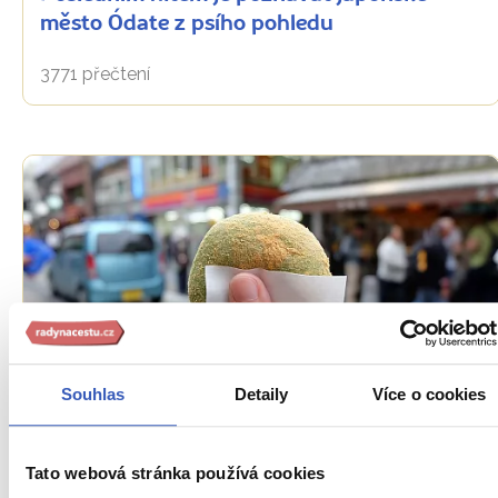
město Ódate z psího pohledu
3771 přečtení
Aktuality
Souhlas
Detaily
Více o cookies
Dejte experimentům v jídle zelenou:
ochutnejte Japonsko z rukou nejrychlejších
Tato webová stránka používá cookies
výrobců mochi