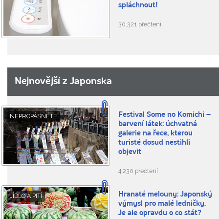
spláchnout!
30.321 přečtení
Nejnovější z Japonska
Festival Some no Komichi –
NEPROPÁSNĚTE
barvení látek: úchvatná
galerie na řece, kterou
turisté dosud nestihli
objevit
4.230 přečtení
Hranaté melouny: Japonský
JÍDLO A PITÍ
výmysl pro malé ledničky.
Je ale opravdu o co stát?