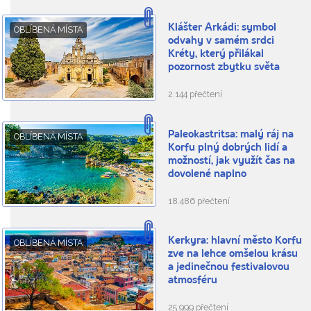
Klášter Arkádi: symbol
OBLÍBENÁ MÍSTA
odvahy v samém srdci
Kréty, který přilákal
pozornost zbytku světa
2.144 přečtení
Paleokastritsa: malý ráj na
OBLÍBENÁ MÍSTA
Korfu plný dobrých lidí a
možností, jak využít čas na
dovolené naplno
18.486 přečtení
Kerkyra: hlavní město Korfu
OBLÍBENÁ MÍSTA
zve na lehce omšelou krásu
a jedinečnou festivalovou
atmosféru
25.999 přečtení