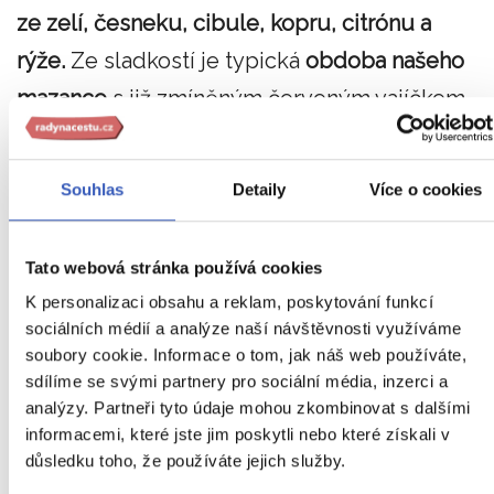
ze zelí, česneku, cibule, kopru, citrónu a
rýže.
Ze sladkostí je typická
obdoba našeho
mazance
s již zmíněným červeným vajíčkem
uprostřed nebo
máslové velikonoční sušenky.
Souhlas
Detaily
Více o cookies
Velikonoční zvyky aneb co
Tato webová stránka používá cookies
byste určitě nečekali
K personalizaci obsahu a reklam, poskytování funkcí
sociálních médií a analýze naší návštěvnosti využíváme
soubory cookie. Informace o tom, jak náš web používáte,
sdílíme se svými partnery pro sociální média, inzerci a
analýzy. Partneři tyto údaje mohou zkombinovat s dalšími
informacemi, které jste jim poskytli nebo které získali v
důsledku toho, že používáte jejich služby.