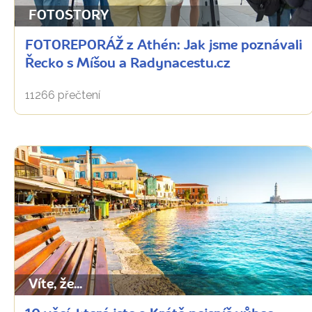
FOTOSTORY
FOTOREPORÁŽ z Athén: Jak jsme poznávali
Řecko s Míšou a Radynacestu.cz
11266 přečtení
Víte, že...