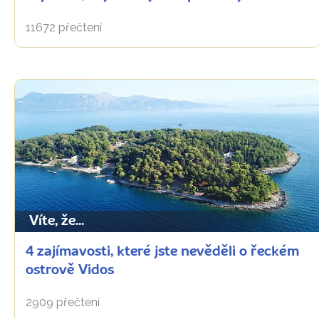
11672 přečtení
Víte, že...
4 zajímavosti, které jste nevěděli o řeckém
ostrově Vidos
2909 přečtení