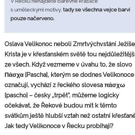
V Řecku nenajdete barevné kraslice
s uměleckými motivy,
tady se všechna vejce barví
pouze načerveno.
Oslava Velikonoc neboli Zmrtvýchvstání Ježíše
Krista je v křesťanském světě tou nejdůležitějš
ze všech. Když vezmeme v úvahu to, že slovo
Πάσχα [Pascha], kterým se dodnes Velikonoce
označují, vychází z řeckého slovesa πάσχω
[pascho] – česky „trpět“, můžeme logicky
očekávat, že Řekové budou mít k těmto
svátkům ještě hlubší vztah než ostatní křesťané
Jak tedy Velikonoce v Řecku probíhají?