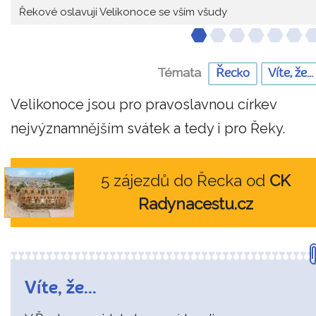
Řekové oslavují Velikonoce se vším všudy
Témata
Řecko
Víte, že...
Velikonoce jsou pro pravoslavnou církev
nejvýznamnějším svátek a tedy i pro Řeky.
5 zájezdů do Řecka od
CK
Radynacestu.cz
Víte, že...