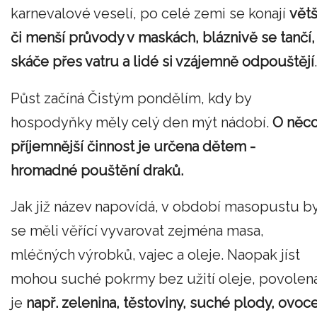
karnevalové veselí, po celé zemi se konají
větš
či
menší průvody v maskách, bláznivě se tančí,
skáče přes vatru a lidé si vzájemně odpouštějí
.
Půst začíná Čistým pondělím, kdy by
hospodyňky měly celý den mýt nádobí.
O něc
příjemnější činnost je určena dětem -
hromadné pouštění draků.
Jak již název napovídá, v období masopustu b
se měli věřící vyvarovat zejména masa,
mléčných výrobků, vajec a oleje. Naopak jíst
mohou suché pokrmy bez užití oleje, povolen
je
např. zelenina, těstoviny, suché plody, ovoce