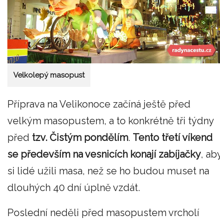
Velkolepý masopust
Příprava na Velikonoce začíná ještě před
velkým masopustem, a to konkrétně tři týdny
před
tzv. Čistým pondělím
.
Tento třetí víkend
se především na vesnicích konají zabíjačky
, ab
si lidé užili masa, než se ho budou muset na
dlouhých 40 dní úplně vzdát.
Poslední neděli před masopustem vrcholí