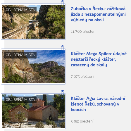
Zubačka v Řecku: zážitková
OBLÍBENÁ MÍSTA
jízda s nezapomenutelnými
výhledy na okolí
11.760 přečtení
Klášter Mega Spileo: údajně
OBLÍBENÁ MÍSTA
nejstarší řecký klášter,
zasazený do skály
7.675 přečtení
Klášter Agia Lavra: národní
OBLÍBENÁ MÍSTA
klenot Řeků, schovaný v
kopcích
5.452 přečtení