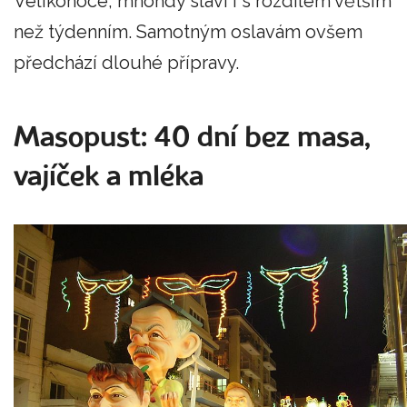
Velikonoce, mnohdy slaví i s rozdílem větším
než týdenním. Samotným oslavám ovšem
předchází dlouhé přípravy.
Masopust: 40 dní bez masa,
vajíček a mléka