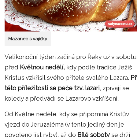
Mazanec s vajíčky
Velikonoční týden začíná pro Řeky už v sobotu
před
Květnou nedělí,
kdy podle tradice Ježíš
Kristus vzkřísil svého přítele svatého Lazara.
Př
této příležitosti se peče tzv. lazari
, zpívají se
koledy a předvádí se Lazarovo vzkříšení.
Od Květné neděle, kdy se připomíná Kristův
vjezd do Jeruzaléma (v tento jediný den je
povoleno jíst ryby), až do
Bílé soboty
se drží