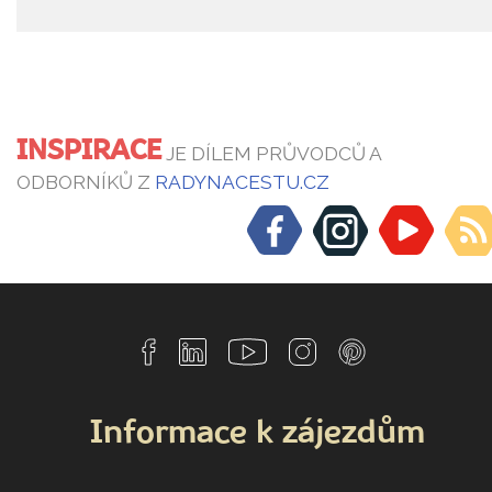
INSPIRACE
JE DÍLEM PRŮVODCŮ A
ODBORNÍKŮ Z
RADYNACESTU.CZ
Informace k zájezdům