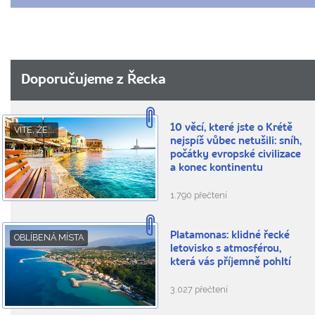
Doporučujeme z Řecka
10 věcí, které jste o Krétě
VÍTE, ŽE...
nejspíš vůbec netušili: sníh,
počátky evropské civilizace
a konec kontinentu
1.790 přečtení
Platamonas: klidné řecké
OBLÍBENÁ MÍSTA
letovisko s atmosférou,
která vás příjemně pohltí
3.027 přečtení