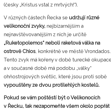
(česky „Kristus vstal z mrtvých!“).
V různých částech Řecka se
udržují různé
velikonoční zvyky,
nejbizarnějším a
nejnavštěvovanějším z nich je určitě
„Ruketopolemos“ neboli raketová válka na
ostrově Chios
, konkrétně ve městě Vrondados.
Tento zvyk má kořeny v době turecké okupac
a v současné době má podobu „války“
ohňostrojových světlic, které jsou proti sobě
vypouštěny ze dvou protilehlých kostelů.
Pokud se vám poštěstí být o Velikonocích
v Řecku, tak nezapomeňte všem okolo popřát