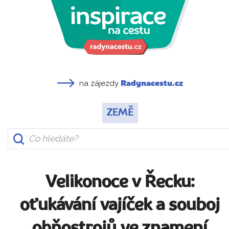
na zájezdy
Radynacestu.cz
ZEMĚ
Velikonoce v Řecku:
oťukávání vajíček a souboj
ohňostrojů ve znamení