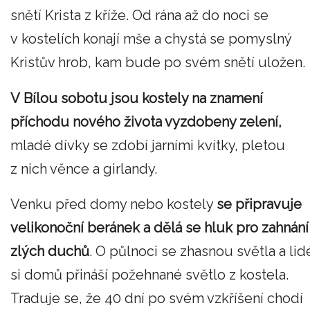
snětí Krista z kříže. Od rána až do noci se
v kostelích konají mše a chystá se pomyslný
Kristův hrob, kam bude po svém snětí uložen.
V Bílou sobotu jsou kostely na znamení
příchodu nového života vyzdobeny zelení,
mladé dívky se zdobí jarními kvítky, pletou
z nich věnce a girlandy.
Venku před domy nebo kostely
se připravuje
velikonoční beránek a dělá se hluk pro zahnání
zlých duchů
. O půlnoci se zhasnou světla a lid
si domů přináší požehnané světlo z kostela.
Traduje se, že 40 dní po svém vzkříšení chodí