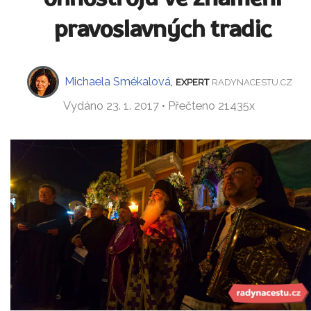
pravoslavných tradic
Michaela Smékalová
,
EXPERT
RADYNACESTU.CZ
Vydáno 23. 1. 2017 • Přečteno 21435x