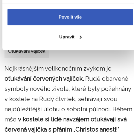
Povolit vše
Upravit
Oťukávání vajíček
Nejkrásnějším velikonočním zvykem je
oťukávání červených vajíček.
Rudě obarvené
symboly nového života, které byly požehnány
v kostele na Rudý čtvrtek, sehrávají svou
nejdůležitější úlohu o sobotní půlnoci. Během
mše
v kostele si lidé navzájem oťukávají svá
červená vajíčka s přáním „Christos anesti!“