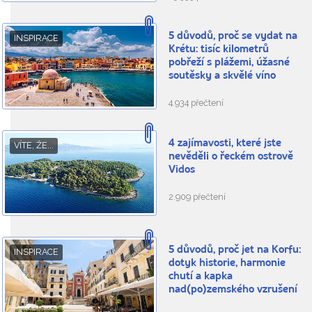
5 důvodů, proč se vydat na
INSPIRACE
Krétu: tisíc kilometrů
pobřeží s plážemi, úžasné
soutěsky a skvělé víno
4.934 přečtení
4 zajímavosti, které jste
VÍTE, ŽE...
nevěděli o řeckém ostrově
Vidos
2.909 přečtení
5 důvodů, proč jet na Korfu:
INSPIRACE
dotyk historie, harmonie
chutí a kapka
nad(po)zemského vzrušení