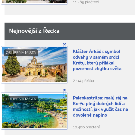
11.289 přečtení
Nejnovější z Řecka
Klášter Arkádi: symbol
OBLÍBENÁ MÍSTA
odvahy v samém srdci
Kréty, který přilákal
pozornost zbytku světa
2.144 přečtení
Paleokastritsa: malý ráj na
OBLÍBENÁ MÍSTA
Korfu plný dobrých lidí a
možností, jak využít čas na
dovolené naplno
18.486 přečtení