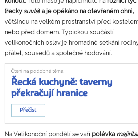
kohout
. Toto maso je napíchnuto na
rožnící tyč
(řecky
suvla
) a je opékáno na otevřeném ohni,
většinou na velkém prostranství před kostele
nebo před domem. Typickou součástí
velikonočních oslav je hromadné setkání rodiny
přátel, sousedů a společné hodování.
Čtení na podobné téma
Řecká kuchyně: taverny
překračují hranice
Přečíst
Na Velikonoční pondělí se vaří
polévka
majirits