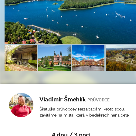
Vladimír Šmehlík
PRŮVODCE
Škatulka průvodce? Nezapadám. Proto spolu
zavítáme na místa, která v bedekrech nenajdete.
4 dny / 3 noci