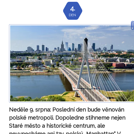
4.
DEN
Neděle 9. srpna:
Poslední den bude věnován
polské metropoli. Dopoledne stihneme nejen
Staré město a historické centrum, ale
nevynecháme ani tzv. polský „Manhattan“. V