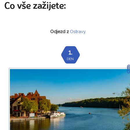
Co vše zažijete:
Odjezd z
Ostravy
.
1.
DEN