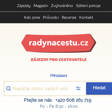
Zájezdy
Magazín
Zvýhodněno
Sdílení pokoje
Kdo jsme
Průvodci
Recenze
Kontakt
ZÁJEZDY PRO CESTOVATELE
Přihlášení
Hledat
Ptejte se nás
+420 608 261 719
Po – Pá: 8:30 – 16:00