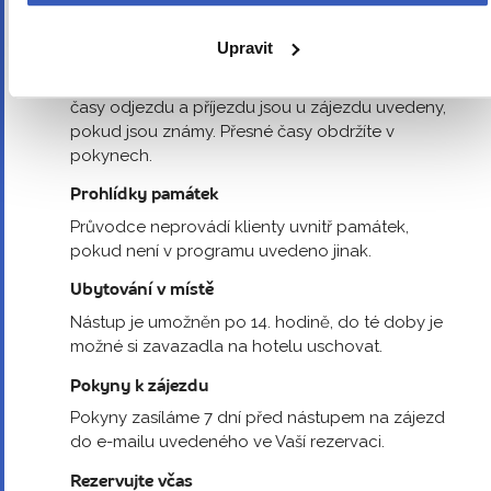
První a poslední den
První a poslední den zájezdu je určen především k
Upravit
zajištění dopravy na a z místa ubytování. Program
v tyto dny je přizpůsoben okolnostem. Plánované
časy odjezdu a příjezdu jsou u zájezdu uvedeny,
pokud jsou známy. Přesné časy obdržíte v
pokynech.
Prohlídky památek
Průvodce neprovádí klienty uvnitř památek,
pokud není v programu uvedeno jinak.
Ubytování v místě
Nástup je umožněn po 14. hodině, do té doby je
možné si zavazadla na hotelu uschovat.
Pokyny k zájezdu
Pokyny zasíláme 7 dní před nástupem na zájezd
do e-mailu uvedeného ve Vaší rezervaci.
Rezervujte včas