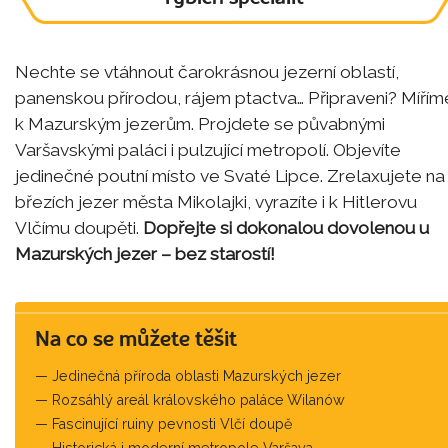
Nechte se vtáhnout čarokrásnou jezerní oblastí,
panenskou přírodou, rájem ptactva… Připraveni? Mířím
k Mazurským jezerům. Projdete se půvabnými
Varšavskými paláci i pulzující metropolí. Objevíte
jedinečné poutní místo ve Svaté Lipce. Zrelaxujete na
březích jezer města Mikolajki, vyrazíte i k Hitlerovu
Vlčímu doupěti.
Dopřejte si dokonalou dovolenou u
Mazurských jezer – bez starostí!
Na co se můžete těšit
Jedinečná příroda oblasti Mazurských jezer
Rozsáhlý areál královského paláce Wilanów
Fascinující ruiny pevnosti Vlčí doupě
Historická i moderní metropole Varšava