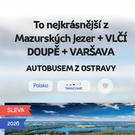
To nejkrásnější z
Mazurských jezer + VLČÍ
DOUPĚ + VARŠAVA
AUTOBUSEM Z OSTRAVY
Do
Polsko
Náročnost
oblíbených
SLEVA
2026