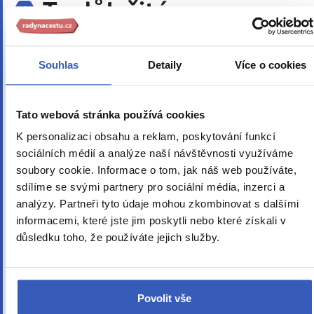
To důležité —
nepřehlédněte
Souhlas
Detaily
Více o cookies
Změna vyhrazena
Vyhrazujeme si právo měnit sled programu (např.
Tato webová stránka používá cookies
prohodit 1. a 3. den, dopolední program za
odpolední atd.). Program zájezdu může být
K personalizaci obsahu a reklam, poskytování funkcí
přizpůsoben i aktuální situaci na místě,
sociálních médií a analýze naší návštěvnosti využíváme
podmínkám na trasách a dalším okolnostem
soubory cookie. Informace o tom, jak náš web používáte,
(např. dostupností vstupenek).
sdílíme se svými partnery pro sociální média, inzerci a
analýzy. Partneři tyto údaje mohou zkombinovat s dalšími
Program není povinný
informacemi, které jste jim poskytli nebo které získali v
V případě individuálního zájmu můžete
důsledku toho, že používáte jejich služby.
absolvovat jen vybranou část programu a sejít se
později na místě srazu určeném průvodcem nebo
se vrátit na hotel samostatně. Individuální
plánování je vhodné předem konzultovat s námi.
Povolit vše