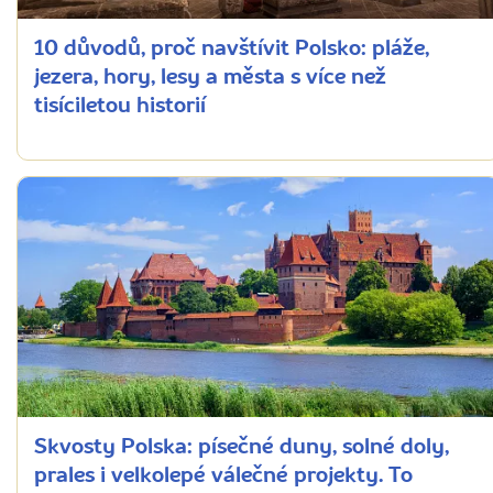
10 důvodů, proč navštívit Polsko: pláže,
jezera, hory, lesy a města s více než
tisíciletou historií
Skvosty Polska: písečné duny, solné doly,
prales i velkolepé válečné projekty. To