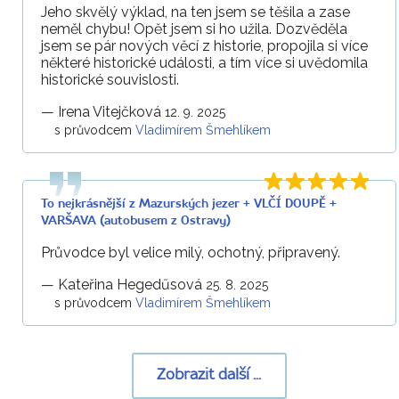
Jeho skvělý výklad, na ten jsem se těšila a zase
neměl chybu! Opět jsem si ho užila. Dozvěděla
jsem se pár nových věcí z historie, propojila si více
některé historické události, a tím více si uvědomila
historické souvislosti.
—
Irena Vitejčková
12. 9. 2025
s průvodcem
Vladimírem Šmehlíkem
To nejkrásnější z Mazurských jezer + VLČÍ DOUPĚ +
VARŠAVA (autobusem z Ostravy)
Průvodce byl velice milý, ochotný, připravený.
—
Kateřina Hegedűsová
25. 8. 2025
s průvodcem
Vladimírem Šmehlíkem
Zobrazit další ...