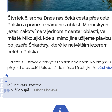
Čtvrtek 6. srpna:
Dnes nás čeká cesta přes celé
Polsko a první seznámení s oblastí Mazurských
jezer. Zakotvíme v jednom z center oblasti, ve
městě Mikolajki, kde si mimo jiné užijeme plavbu
po jezeře Śniardwy, které je největším jezerem
celého Polska.
Odjezd z Ostravy v brzkých ranních hodinách (kolem 3:00),
přejezd přes celé Polsko až do města Mikolajki. Po
…číst víc
Můj největší zážitek:
Vlčí doupě.
– Libor Choleva
2.