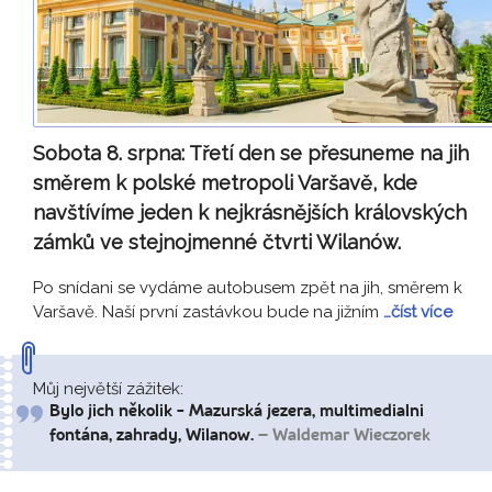
Sobota 8. srpna:
Třetí den se přesuneme na jih
směrem k polské metropoli Varšavě, kde
navštívíme jeden k nejkrásnějších královských
zámků ve stejnojmenné čtvrti Wilanów.
Po snídani se vydáme autobusem zpět na jih, směrem k
Varšavě. Naší první zastávkou bude na jižním
…číst více
Můj největší zážitek:
Bylo jich několik - Mazurská jezera, multimedialni
fontána, zahrady, Wilanow.
– Waldemar Wieczorek