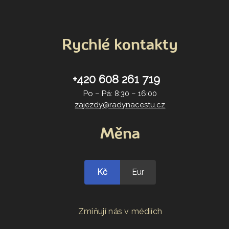
Rychlé kontakty
+420 608 261 719
Po – Pá: 8:30 – 16:00
zajezdy@radynacestu.cz
Měna
Kč
Eur
Zmiňují nás v médiích