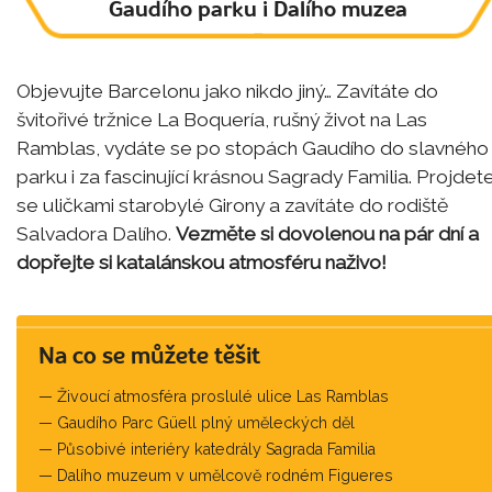
Gaudího parku i Dalího muzea
Objevujte Barcelonu jako nikdo jiný… Zavítáte do
švitořivé tržnice La Boquería, rušný život na Las
Ramblas, vydáte se po stopách Gaudího do slavného
parku i za fascinující krásnou Sagrady Familia. Projdet
se uličkami starobylé Girony a zavítáte do rodiště
Salvadora Dalího.
Vezměte si dovolenou na pár dní a
dopřejte si katalánskou atmosféru naživo!
Na co se můžete těšit
Živoucí atmosféra proslulé ulice Las Ramblas
Gaudího Parc Güell plný uměleckých děl
Působivé interiéry katedrály Sagrada Familia
Dalího muzeum v umělcově rodném Figueres