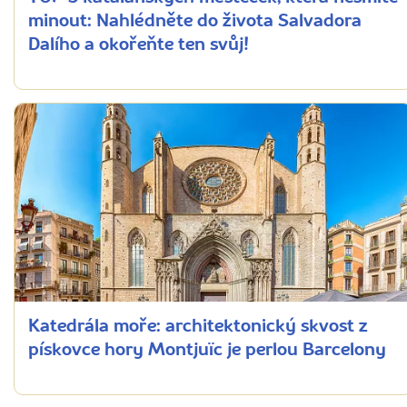
minout: Nahlédněte do života Salvadora
Dalího a okořeňte ten svůj!
Katedrála moře: architektonický skvost z
pískovce hory Montjuïc je perlou Barcelony