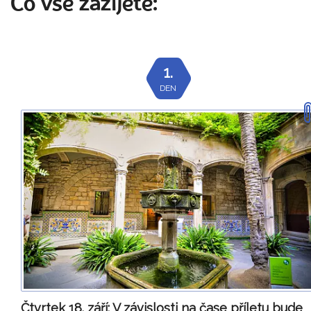
Co vše zažijete:
1.
DEN
Čtvrtek 18. září:
V závislosti na čase příletu bude