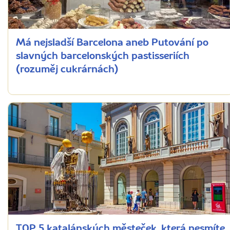
Má nejsladší Barcelona aneb Putování po
slavných barcelonských pastisseriích
(rozuměj cukrárnách)
TOP 5 katalánských městeček, která nesmíte