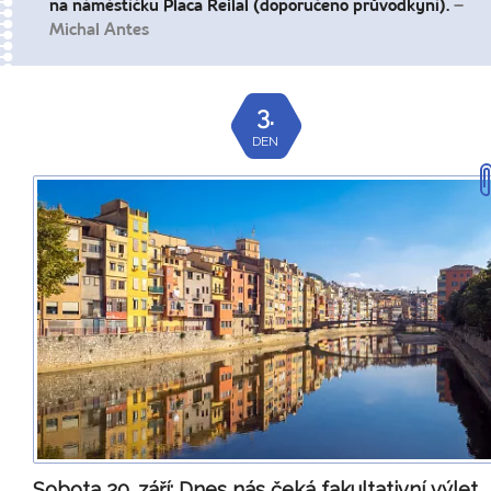
na náměstíčku Placa Reilal (doporučeno průvodkyní).
–
Michal Antes
3.
DEN
Sobota 20. září:
Dnes nás čeká fakultativní výlet