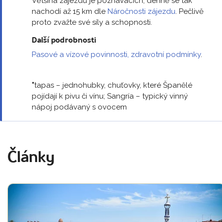
Většina zájezdů je poznávacích, denně se tak
nachodí až 15 km dle
Náročnosti zájezdu
. Pečlivě
proto zvažte své síly a schopnosti.
Další podrobnosti
Pasové a vízové povinnosti, zdravotní podmínky
.
*
tapas – jednohubky, chuťovky, které Španělé
pojídají k pivu či vínu; Sangría – typický vinný
nápoj podávaný s ovocem
Články