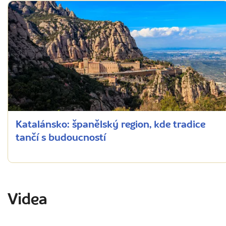
Katalánsko: španělský region, kde tradice
tančí s budoucností
Videa