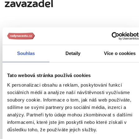
zavazadel
10
kg
Souhlas
Detaily
Více o cookies
55
cm
5
40
cm
kg
Tato webová stránka používá cookies
K personalizaci obsahu a reklam, poskytování funkcí
30
cm
20
cm
40
cm
20
cm
sociálních médií a analýze naší návštěvnosti využíváme
soubory cookie. Informace o tom, jak náš web používáte,
sdílíme se svými partnery pro sociální média, inzerci a
analýzy. Partneři tyto údaje mohou zkombinovat s dalšími
20
informacemi, které jste jim poskytli nebo které získali v
kg
důsledku toho, že používáte jejich služby.