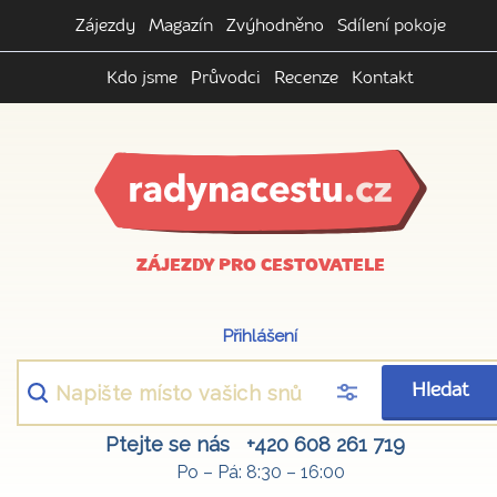
Zájezdy
Magazín
Zvýhodněno
Sdílení pokoje
Kdo jsme
Průvodci
Recenze
Kontakt
ZÁJEZDY PRO CESTOVATELE
Přihlášení
Hledat
Ptejte se nás
+420 608 261 719
Po – Pá: 8:30 – 16:00