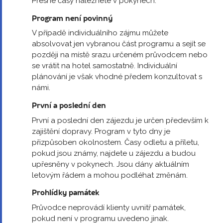
Přesné časy naleznete v pokynech.
Program není povinný
V případě individuálního zájmu můžete
absolvovat jen vybranou část programu a sejít se
později na místě srazu určeném průvodcem nebo
se vrátit na hotel samostatně. Individuální
plánování je však vhodné předem konzultovat s
námi.
První a poslední den
První a poslední den zájezdu je určen především k
zajištění dopravy. Program v tyto dny je
přizpůsoben okolnostem. Časy odletu a příletu,
pokud jsou známy, najdete u zájezdu a budou
upřesněny v pokynech. Jsou dány aktuálním
letovým řádem a mohou podléhat změnám.
Prohlídky památek
Průvodce neprovádí klienty uvnitř památek,
pokud není v programu uvedeno jinak.