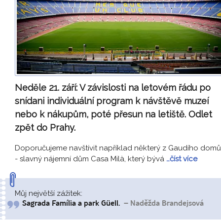
Neděle 21. září:
V závislosti na letovém řádu po
snídani individuální program k návštěvě muzeí
nebo k nákupům, poté přesun na letiště. Odlet
zpět do Prahy.
Doporučujeme navštívit například některý z Gaudího domů
- slavný nájemní dům Casa Milà, který bývá
…číst více
Můj největší zážitek:
Sagrada Família a park Güell.
– Naděžda Brandejsová