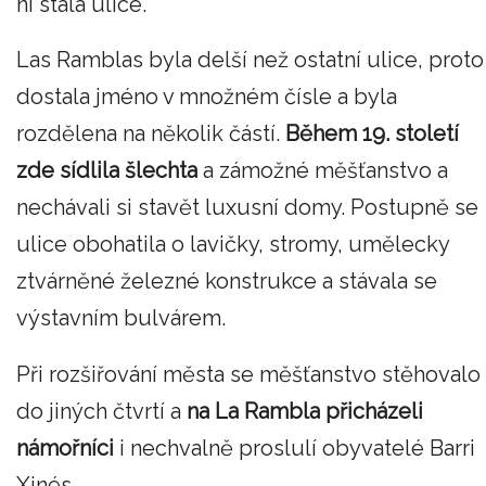
ní stala ulice.
Las Ramblas byla delší než ostatní ulice, proto
dostala jméno v množném čísle a byla
rozdělena na několik částí.
Během 19. století
zde sídlila šlechta
a zámožné měšťanstvo a
nechávali si stavět luxusní domy. Postupně se
ulice obohatila o lavičky, stromy, umělecky
ztvárněné železné konstrukce a stávala se
výstavním bulvárem.
Při rozšiřování města se měšťanstvo stěhovalo
do jiných čtvrtí a
na La Rambla přicházeli
námořníci
i nechvalně proslulí obyvatelé Barri
Xinés.