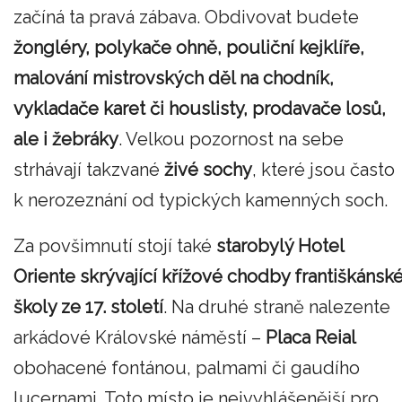
začíná ta pravá zábava. Obdivovat budete
žongléry, polykače ohně, pouliční kejklíře,
malování mistrovských děl na chodník,
vykladače karet či houslisty, prodavače losů,
ale i žebráky
. Velkou pozornost na sebe
strhávají takzvané
živé sochy
, které jsou často
k nerozeznání od typických kamenných soch.
Za povšimnutí stojí také
starobylý Hotel
Oriente skrývající křížové chodby františkánsk
školy ze 17. století
. Na druhé straně nalezente
arkádové Královské náměstí –
Placa Reial
obohacené fontánou, palmami či gaudího
lucernami. Toto místo je nejvyhlášenější pro