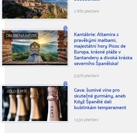
2.861 přečtení
Kantábrie: Altamira s
OBLÍBENÁ MÍSTA
pravěkými malbami,
majestátní hory Picos de
Europa, krásné pláže v
Santanderu a divoká kráska
severního Španělska!
5.976 přečtení
Cava: šumivé víno pro
JÍDLO A PITÍ
skutečné gurmány, aneb
Když Španělé dali
bublinkám temperament
1.530 přečtení