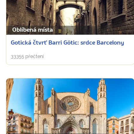
Oblíbená místa
Gotická čtvrť Barri Götic: srdce Barcelony
33355 přečtení