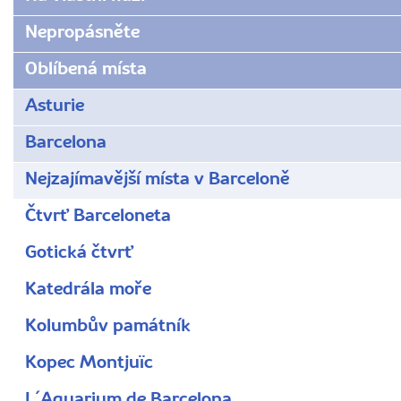
Nepropásněte
Oblíbená místa
Asturie
Barcelona
Nejzajímavější místa v Barceloně
Čtvrť Barceloneta
Gotická čtvrť
Katedrála moře
Kolumbův památník
Kopec Montjuïc
L´Aquarium de Barcelona