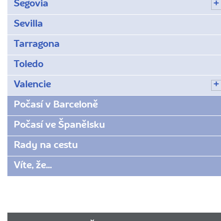
Segovia
Sevilla
Tarragona
Toledo
Valencie
Počasí v Barceloně
Počasí ve Španělsku
Rady na cestu
Víte, že...