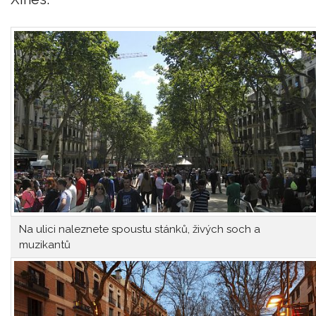
Na ulici naleznete spoustu stánků, živých soch a
muzikantů