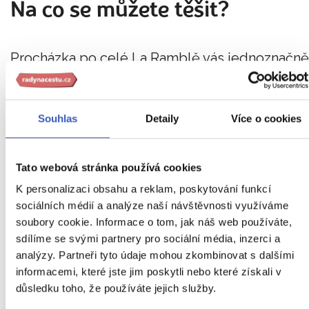
Na co se můžete těšit?
Procházka po celé La Ramblě vás jednoznačně
nadchne. Kde jinde byste
na jednom místě
mohli spatřit směsici vůní, barev a
Souhlas
Detaily
Více o cookies
charakteristického španělského temperament
než právě na této nejrušnější ulici? Ochutnat
Tato webová stránka používá cookies
budete moci čerstvé suroviny v nejznámější
K personalizaci obsahu a reklam, poskytování funkcí
tržnici La Boquería.
sociálních médií a analýze naší návštěvnosti využíváme
soubory cookie. Informace o tom, jak náš web používáte,
Obdivovat budete um místních kreativců
sdílíme se svými partnery pro sociální média, inzerci a
analýzy. Partneři tyto údaje mohou zkombinovat s dalšími
malující kopie mistrovských děl na chodník či
informacemi, které jste jim poskytli nebo které získali v
trpělivost a dokonalost „živých soch“.
Květinov
důsledku toho, že používáte jejich služby.
trh přiláká milovníky vůní a barev.
Přímo na ulic