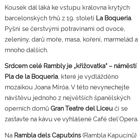
Kousek dál láká ke vstupu královna krytých
barcelonských trhů z 19. století
La Boqueria
.
Pyšní se čerstvými potravinami od ovoce,
zeleniny, darů moře, masa, koření, marmelád a
mnoho dalších.
Srdcem celé Rambly je „křižovatka“ – náměstí
Pla de la Boqueria
, které je vydlážděno
mozaikou Joana Miróa. V této nevynechejte
návštěvu jednoho z největších španělských
operních domů
Gran Teatre del Liceu
či se
zastavte na kávu ve vyhlášené Café del´Opera.
Na
Rambla dels Caputxins
(Rambla Kapucínů)