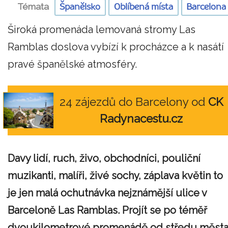
Témata
Španělsko
Oblíbená místa
Barcelona
Široká promenáda lemovaná stromy Las
Ramblas doslova vybízí k procházce a k nasátí
pravé španělské atmosféry.
24 zájezdů do Barcelony od
CK
Radynacestu.cz
Davy lidí, ruch, živo, obchodníci, pouliční
muzikanti, malíři, živé sochy, záplava květin to
je jen malá ochutnávka nejznámější ulice v
Barceloně Las Ramblas. Projít se po téměř
dvoukilometrové promenádě od středu měst