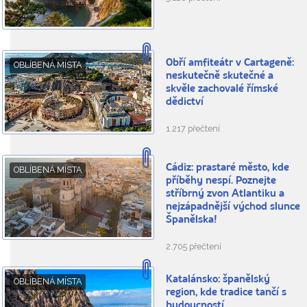
Obří amfiteátr v Cartageně:
OBLÍBENÁ MÍSTA
neskutečně skutečné a
skvěle zachovalé římské
dědictví
1.217 přečtení
Cádiz: prastaré město, kde
OBLÍBENÁ MÍSTA
příběhy nespí. Poznejte
stříbrný zvon Atlantiku a
nejzápadnější východ slunce
Španělska!
2.705 přečtení
Katalánsko: španělský
OBLÍBENÁ MÍSTA
region, kde tradice tančí s
budoucností