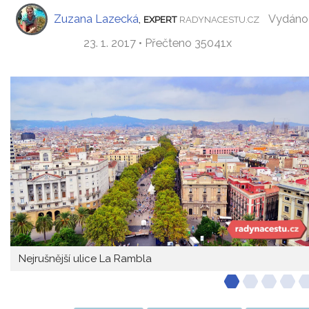
Zuzana Lazecká
,
Vydáno
EXPERT
RADYNACESTU.CZ
23. 1. 2017 • Přečteno 35041x
Nejrušnější ulice La Rambla