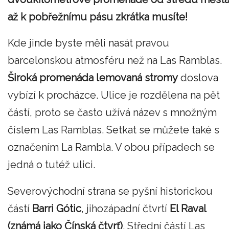
až k pobřežnímu pásu zkrátka musíte!
Kde jinde byste měli nasát pravou
barcelonskou atmosféru než na Las Ramblas.
Široká promenáda lemovaná stromy
doslova
vybízí k procházce. Ulice je rozdělena na pět
částí, proto se často užívá název s množným
číslem Las Ramblas. Setkat se můžete také s
označením La Rambla. V obou případech se
jedná o tutéž ulici.
Severovýchodní strana se pyšní historickou
částí
Barri Gótic
, jihozápadní čtvrtí
El Raval
(známá jako Čínská čtvrť)
. Střední částí Las