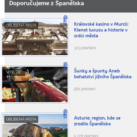
Doporučujeme z Španělska
Královské kasino v Murcii:
OBLÍBENÁ MÍSTA
Klenot luxusu a historie v
srdci města
303 přečtení
Šunky a špunty Aneb
VÍTE, ŽE...
bohatství jižního Španělska
561 přečtení
Asturie: region, kde se
OBLÍBENÁ MÍSTA
zrodilo Španělsko
5.128 přečtení