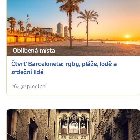
Oblíbená místa
Čtvrť Barceloneta: ryby, pláže, lodě a
srdeční lidé
26432 přečtení