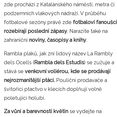
zde prochází z Katalánského náměstí, metra či
podzemních vlakových nádraží. V průběhu
fotbalové sezóny právě zde
fotbaloví fanoušci
rozebírají poslední zápasy
. Narazíte také na
zahraniční
noviny, časopisy a knihy
.
Rambla pláků, jak zní lidový název La Rambly
dels Ocells (
Rambla dels Estudis
) se zužuje a
stává se
venkovní voliérou, kde se prodávají
nejrozmanitější ptáci.
Pouliční prodavače a
švitořící ptactvo v klecích doplňují volně
poletující holubi.
Za vůní a barevností květin
se vydejte na