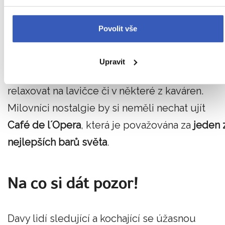
budete moci nakoupit noviny, knihy a spoustu
Povolit vše
suvenýrů.
Nasát tu pravou barcelonskou atmosféru
Upravit
můžete také jen, když budete sedět a
relaxovat na lavičce či v některé z kaváren.
Milovníci nostalgie by si neměli nechat ujít
Café de l´Opera
, která je považována za
jeden 
nejlepších barů světa
.
Na co si dát pozor!
Davy lidí sledující a kochající se úžasnou