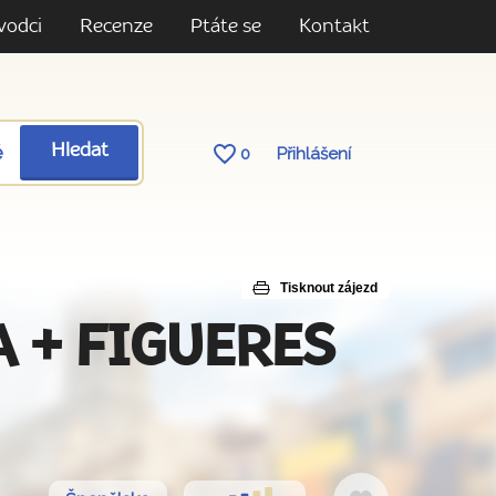
vodci
Recenze
Ptáte se
Kontakt
ě
Hledat
0
Přihlášení
Tisknout zájezd
NA + FIGUERES