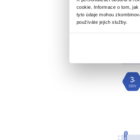
cookie. Informace o tom, jak
tyto údaje mohou zkombinovat
používáte jejich služby.
3.
DEN