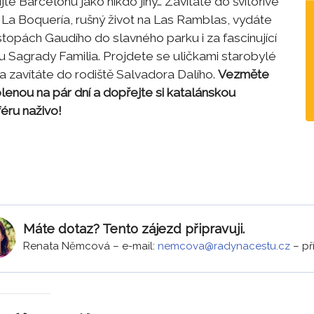
te Barcelonu jako nikdo jiný… Zavítáte do švitořivé
e La Boquería, rušný život na Las Ramblas, vydáte
stopách Gaudího do slavného parku i za fascinující
u Sagrady Familia. Projdete se uličkami starobylé
a zavítáte do rodiště Salvadora Dalího.
Vezměte
lenou na pár dní a dopřejte si katalánskou
éru naživo!
Máte dotaz? Tento zájezd připravuji.
Renata Němcová
–
e-mail:
nemcova@radynacestu.cz
–
př