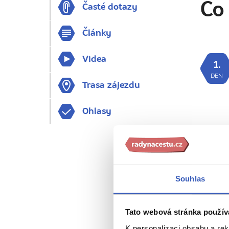
Co 
Časté dotazy
Články
Videa
1.
DEN
Trasa zájezdu
Ohlasy
Souhlas
2.
Tato webová stránka použív
DEN
K personalizaci obsahu a re