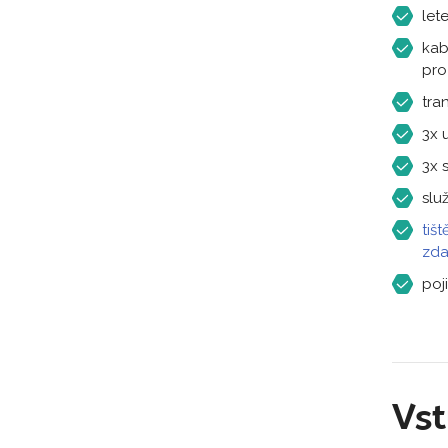
let
kab
pro
tran
3x 
3x 
slu
tiš
zd
poj
Vs