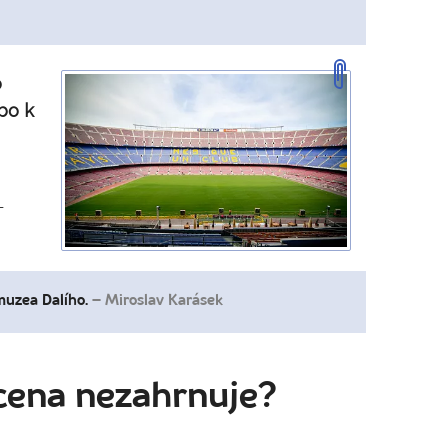
o
bo k
-
muzea Dalího.
– Miroslav Karásek
cena nezahrnuje?