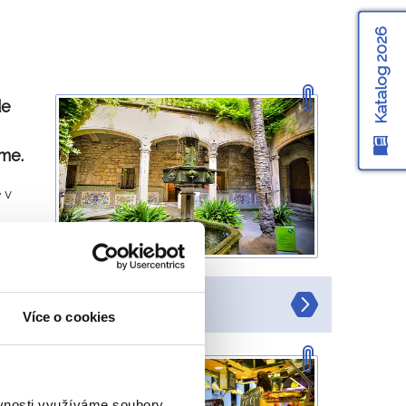
Katalog 2026
de
me.
 v
Horáková
Více o cookies
e
ěvnosti využíváme soubory