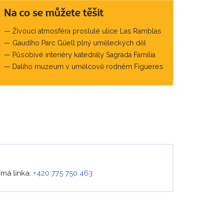
Na co se můžete těšit
Živoucí atmosféra proslulé ulice Las Ramblas
Gaudího Parc Güell plný uměleckých děl
Působivé interiéry katedrály Sagrada Familia
Dalího muzeum v umělcově rodném Figueres
ímá linka:
+420 775 750 463