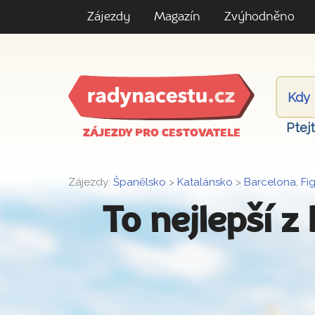
Zájezdy
Magazín
Zvýhodněno
Ptej
ZÁJEZDY PRO CESTOVATELE
Zájezdy:
Španělsko
>
Katalánsko
>
Barcelona
,
Fi
To nejlepší 