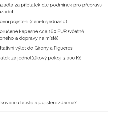
zadla za příplatek dle podmínek pro přepravu
azadel
ovní pojištění (není-li sjednáno)
oručené kapesné cca 160 EUR (včetně
pného a dopravy na místě)
ltativní výlet do Girony a Figueres
latek za jednolůžkový pokoj: 3 000 Kč
ování u letiště a pojištění zdarma?