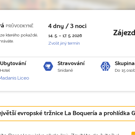
vá
4 dny / 3 noci
PRŮVODKYNĚ
Zájezd
, ze kterého pokaždé,
14. 5. – 17. 5. 2026
hráváte.
Zvolit jiný termín
Ubytování
Stravování
Skupina
Hotel
Snídaně
Do 15 oso
Madanis Liceo
ejvětší evropské tržnice La Boquería a prohlídka 