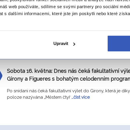
ikonickou katedrálu Sagrada Família.
 náš web používáte, sdílíme se svými partnery pro sociální média
 s dalšími informacemi, které jste jim poskytli nebo které získa
Po snídani se vrátíme opět do centra města na nejznámější 
nejrušnější ulici Las Ramblas, kde to
…číst více
Upravit
Můj největší zážitek:
Muzeum Pabla Picassa, Casa Mila.
– So
Sobota 16. května:
Dnes nás čeká fakultativní výl
Girony a Figueres s bohatým celodenním progra
Po snídani nás čeká fakultativní výlet do Girony, která je dík
poloze nazývána „Městem čtyř
…číst více