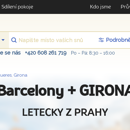
Sdílení pokoje
Kdo jsme
Prů
Podrobn
te se nás
+420 608 261 719
Po – Pá: 8:30 – 16:00
gueres
,
Girona
z Barcelony + GIRO
LETECKY Z PRAHY