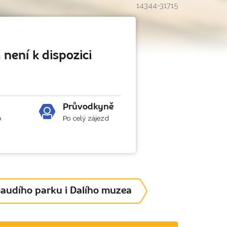
14344-31715
 není k dispozici
Průvodkyně
b
Po celý zájezd
Gaudího parku i Dalího muzea