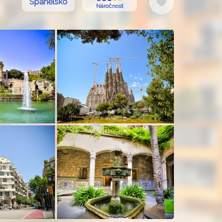
Do
Španělsko
Náročnost
oblíbených