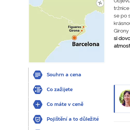
Objevuj
tržnic
se po 
krásno
Girony 
si dovo
atmosf
Souhrn a cena
Co zažijete
Co máte v ceně
Pojištění a to důležité