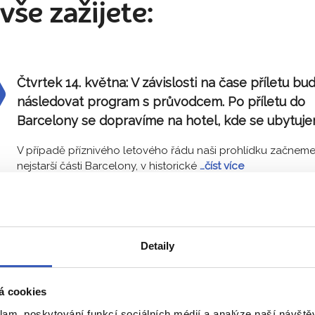
vše zažijete:
Čtvrtek 14. května:
V závislosti na čase příletu bu
následovat program s průvodcem. Po příletu do
Barcelony se dopravíme na hotel, kde se ubytuje
V případě příznivého letového řádu naši prohlídku začneme
nejstarší části Barcelony, v historické
…číst více
Můj největší zážitek:
Muzeum Salvadora Dalího.
– Markéta 
Detaily
Pátek 15. května:
Tento den budeme věnovat
á cookies
prohlídce hlavních lákadel města a nevynechám
klam, poskytování funkcí sociálních médií a analýze naší návšt