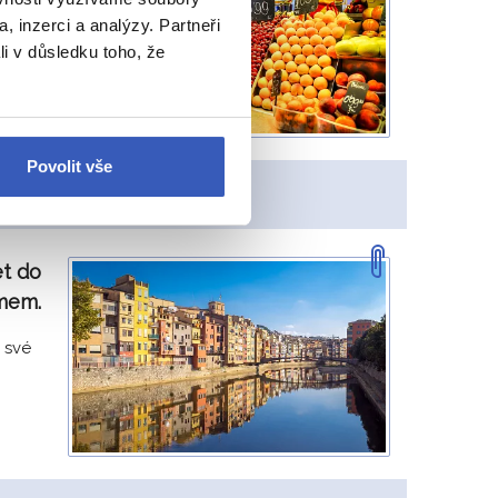
, inzerci a analýzy. Partneři
li v důsledku toho, že
a
Povolit vše
ňa Špičková
et do
mem.
y své