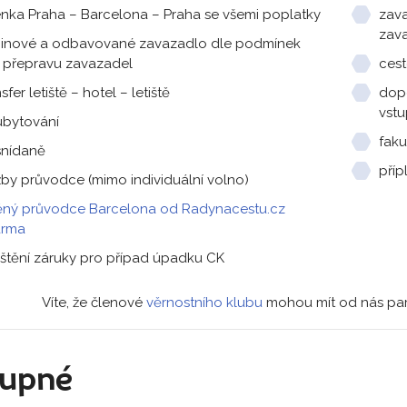
enka Praha – Barcelona – Praha se všemi poplatky
zava
zav
inové a odbavované zavazadlo dle podmínek
 přepravu zavazadel
cest
sfer letiště – hotel – letiště
dop
vstu
ubytování
faku
snídaně
příp
žby průvodce (mimo individuální volno)
těný průvodce Barcelona od Radynacestu.cz
arma
ištění záruky pro případ úpadku CK
Víte, že členové
věrnostního klubu
mohou mít od nás park
tupné