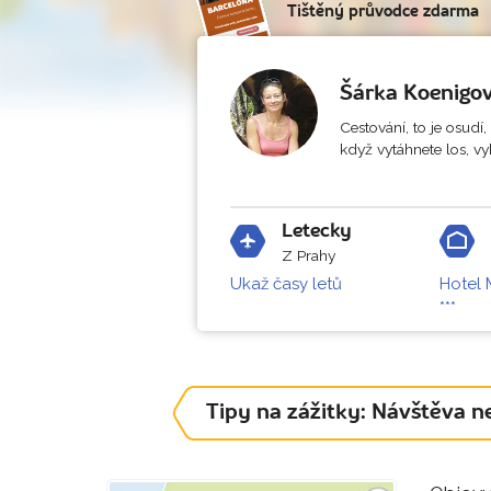
Tištěný průvodce zdarma
Šárka Koenigo
Cestování, to je osudí
když vytáhnete los, vy
Letecky
Z Prahy
Ukaž časy letů
Hotel 
***
Tipy na zážitky: Návštěva n