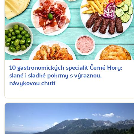
10 gastronomických specialit Černé Hory:
slané i sladké pokrmy s výraznou,
návykovou chutí