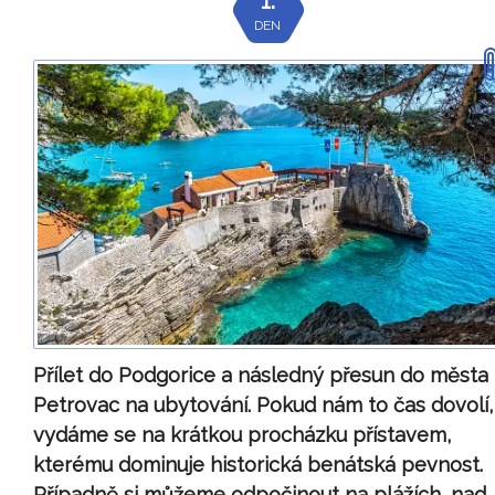
DEN
Přílet do Podgorice a následný přesun do města
Petrovac na ubytování. Pokud nám to čas dovolí,
vydáme se na krátkou procházku přístavem,
kterému dominuje historická benátská pevnost.
Případně si můžeme odpočinout na plážích, nad