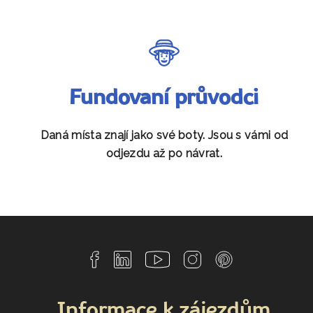
Fundovaní průvodci
Daná místa znají jako své boty. Jsou s vámi od
odjezdu až po návrat.
Informace k zájezdům