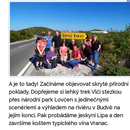
A je to tady! Začínáme objevovat skryté přírodní
poklady. Dopřejeme si lehký trek Vlčí stezkou
přes národní park Lovćen s jedinečnými
scenériemi a výhledem na riviéru v Budvě na
jejím konci. Pak probádáme jeskyni Lipa a den
završíme koštem typického vína Vranac.