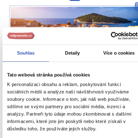
Souhlas
Detaily
Více o cookies
Tato webová stránka používá cookies
K personalizaci obsahu a reklam, poskytování funkcí
sociálních médií a analýze naší návštěvnosti využíváme
S ohledem na letový řád možnost procházky
soubory cookie. Informace o tom, jak náš web používáte,
Dubrovníkem a následný odlet zpět do Prahy.
sdílíme se svými partnery pro sociální média, inzerci a
analýzy. Partneři tyto údaje mohou zkombinovat s dalšími
Podle časových možností s ohledem na letový řád se
informacemi, které jste jim poskytli nebo které získali v
krátce projdeme městem Dubrovník, který je často
…číst víc
důsledku toho, že používáte jejich služby.