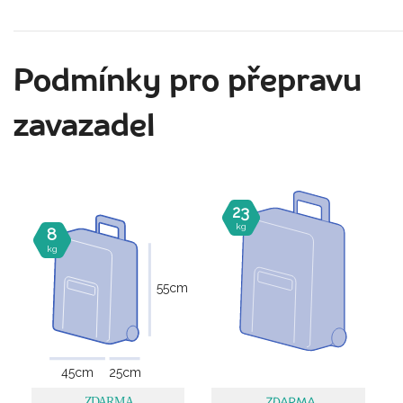
Podmínky pro přepravu
zavazadel
23
kg
8
kg
55
cm
45
cm
25
cm