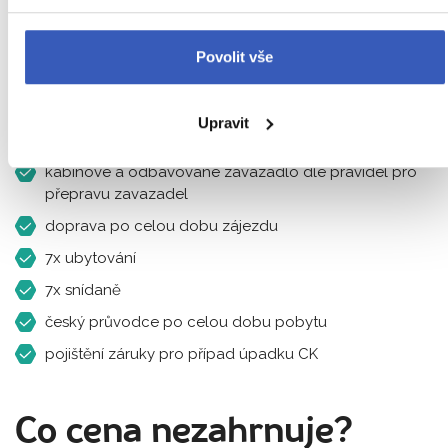
Co už máte v ceně?
Povolit vše
letenka Praha – Podgorica a Dubrovník – Praha včetně
Upravit
letištních tax
kabinové a odbavované zavazadlo dle pravidel pro
přepravu zavazadel
doprava po celou dobu zájezdu
7x ubytování
7x snídaně
český průvodce po celou dobu pobytu
pojištění záruky pro případ úpadku CK
Co cena nezahrnuje?