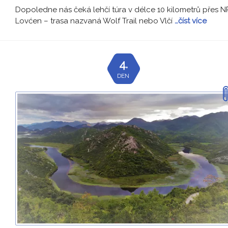
Dopoledne nás čeká lehčí túra v délce 10 kilometrů přes N
Lovćen – trasa nazvaná Wolf Trail nebo Vlčí
…číst více
4.
DEN