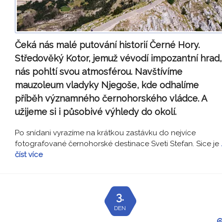
Čeká nás malé putování historií Černé Hory.
Středověký Kotor, jemuž vévodí impozantní hrad,
nás pohltí svou atmosférou. Navštívíme
mauzoleum vladyky Njegoše, kde odhalíme
příběh významného černohorského vládce. A
užijeme si i působivé výhledy do okolí.
Po snídani vyrazíme na krátkou zastávku do nejvíce
fotografované černohorské destinace Sveti Stefan. Sice je
číst více
3.
DEN