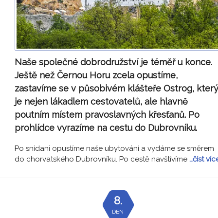
Naše společné dobrodružství je téměř u konce.
Ještě než Černou Horu zcela opustíme,
zastavíme se v působivém klášteře Ostrog, kter
je nejen lákadlem cestovatelů, ale hlavně
poutním místem pravoslavných křesťanů. Po
prohlídce vyrazíme na cestu do Dubrovníku.
Po snídani opustíme naše ubytování a vydáme se směrem
do chorvatského Dubrovníku. Po cestě navštívíme
…číst víc
8.
DEN