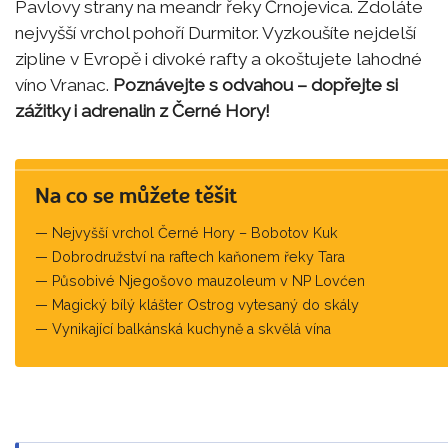
Pavlovy strany na meandr řeky Črnojevica. Zdoláte
nejvyšší vrchol pohoří Durmitor. Vyzkoušíte nejdelší
zipline v Evropě i divoké rafty a okoštujete lahodné
víno Vranac.
Poznávejte s odvahou – dopřejte si
zážitky i adrenalin z Černé Hory!
Na co se můžete těšit
Nejvyšší vrchol Černé Hory – Bobotov Kuk
Dobrodružství na raftech kaňonem řeky Tara
Působivé Njegošovo mauzoleum v NP Lovćen
Magický bílý klášter Ostrog vytesaný do skály
Vynikající balkánská kuchyně a skvělá vína