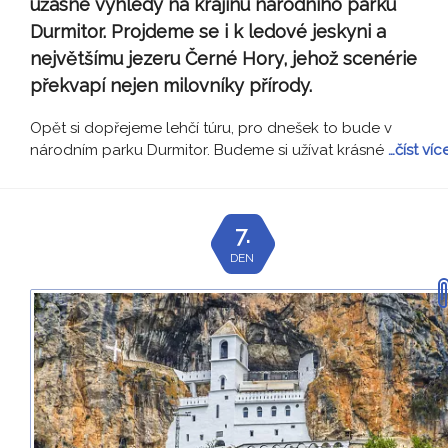
úžasné výhledy na krajinu národního parku
Durmitor. Projdeme se i k ledové jeskyni a
největšímu jezeru Černé Hory, jehož scenérie
překvapí nejen milovníky přírody.
Opět si dopřejeme lehčí túru, pro dnešek to bude v
národním parku Durmitor. Budeme si užívat krásné
…číst víc
7.
DEN