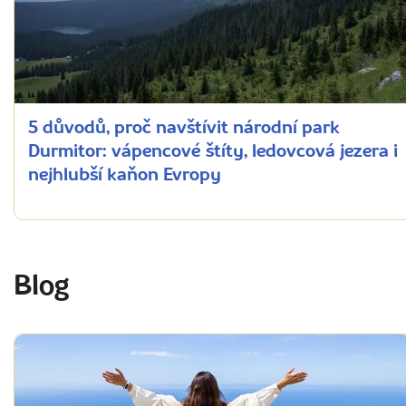
5 důvodů, proč navštívit národní park
Durmitor: vápencové štíty, ledovcová jezera i
nejhlubší kaňon Evropy
Blog