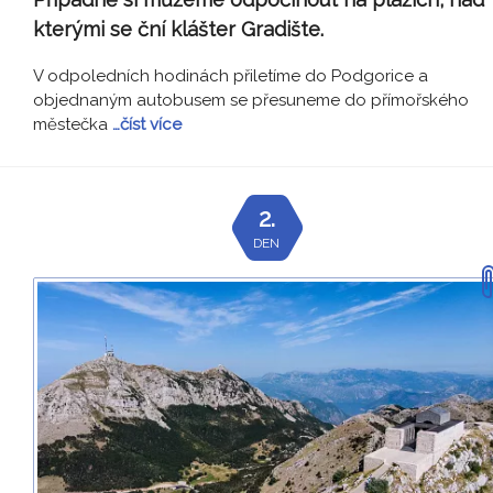
kterými se ční klášter Gradište.
V odpoledních hodinách přiletíme do Podgorice a
objednaným autobusem se přesuneme do přímořského
městečka
…číst více
2.
DEN