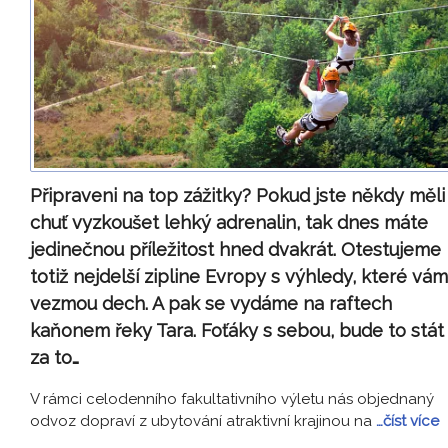
Připraveni na top zážitky? Pokud jste někdy měli
chuť vyzkoušet lehký adrenalin, tak dnes máte
jedinečnou příležitost hned dvakrát. Otestujeme
totiž nejdelší zipline Evropy s výhledy, které vám
vezmou dech. A pak se vydáme na raftech
kaňonem řeky Tara. Foťáky s sebou, bude to stát
za to…
V rámci celodenního fakultativního výletu nás objednaný
odvoz dopraví z ubytování atraktivní krajinou na
…číst více