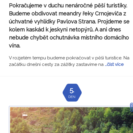
Pokračujeme v duchu nenáročné pěší turistiky.
Budeme obdivovat meandry řeky Crnojeviča z
úchvatné vyhlídky Pavlova Strana. Projdeme se
kolem kaskád k jeskyni netopýrů. A ani dnes
nebude chybět ochutnávka místního domácího
vína.
V rozjetém tempu budeme pokračovat v pěší turistice. Na
začátku dnešní cesty za zážitky zastavíme na
…číst více
5.
DEN