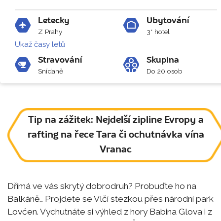
Letecky
Ubytování
Z Prahy
3* hotel
Ukaž časy letů
Stravování
Skupina
Snídaně
Do 20 osob
Tip na zážitek: Nejdelší zipline Evropy a
rafting na řece Tara či ochutnávka vína
Vranac
Dřímá ve vás skrytý dobrodruh? Probuďte ho na
Balkáně… Projdete se Vlčí stezkou přes národní park
Lovćen. Vychutnáte si výhled z hory Babina Glova i z