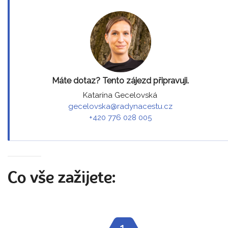
Máte dotaz? Tento zájezd připravuji.
Katarína Gecelovská
gecelovska@radynacestu.cz
+420 776 028 005
Co vše zažijete:
1.