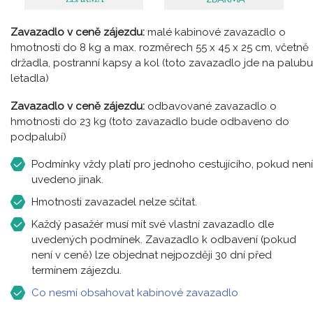
Zavazadlo v ceně zájezdu:
malé kabinové zavazadlo o
hmotnosti do 8 kg a max. rozměrech 55 x 45 x 25 cm, včetně
držadla, postranní kapsy a kol (toto zavazadlo jde na palubu
letadla)
Zavazadlo v ceně zájezdu:
odbavované zavazadlo o
hmotnosti do 23 kg (toto zavazadlo bude odbaveno do
podpalubí)
Podmínky vždy platí pro jednoho cestujícího, pokud není
uvedeno jinak.
Hmotnosti zavazadel nelze sčítat.
Každý pasažér musí mít své vlastní zavazadlo dle
uvedených podmínek. Zavazadlo k odbavení (pokud
není v ceně) lze objednat nejpozději 30 dní před
termínem zájezdu.
Co nesmí obsahovat kabinové zavazadlo