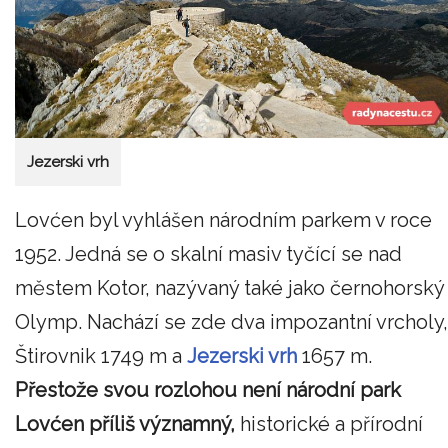
Jezerski vrh
Lovćen byl vyhlášen národním parkem v roce
1952. Jedná se o skalní masiv tyčící se nad
městem Kotor, nazývaný také jako černohorský
Olymp. Nachází se zde dva impozantní vrcholy,
Štirovnik 1749 m a
Jezerski vrh
1657 m.
Přestože svou rozlohou není národní park
Lovćen příliš významný,
historické a přírodní