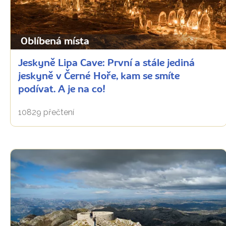
Oblíbená místa
Jeskyně Lipa Cave: První a stále jediná
jeskyně v Černé Hoře, kam se smíte
podívat. A je na co!
10829 přečtení