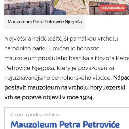
Mauzoleum Petra Petroviće Njegoša
Největší a nejdůležitější památkou vrcholu
národního parku Lovćen je honosné
mauzoleum proslulého básníka a filozofa Petr
Petroviće Njegoša, který je považován za
nejuznávanějšího černohorského vládce.
Nápa
postavit mauzoleum na vrcholu hory Jezerski
vrh se poprvé objevil v roce 1924.
Čtení na podobné téma
Mauzoleum Petra Petroviće