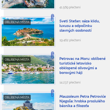
41.569 přečtení
Sveti Stefan: oáza klidu,
OBLÍBENÁ MÍSTA
luxusu a odpočinku
slavných osobností
19.462 přečtení
Petrovac na Moru: oblíbené
OBLÍBENÁ MÍSTA
turistické letovisko
obklopené olivovými a
borovými háji
14.237 přečtení
Mauzoleum Petra Petroviće
OBLÍBENÁ MÍSTA
Njegoša: hrobka proslulého
básníka a filozofa