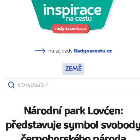
na zájezdy
Radynacestu.cz
ZEMĚ
Národní park Lovćen:
představuje symbol svobod
černohorského národa