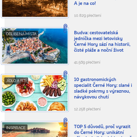
A je na co!
10.829 přečtení
Budva: cestovatelská
OBLÍBENÁ MÍSTA
jednička mezi letovisky
Černé Hory sází na historii,
čisté pláže a noční život
41.569 přečtení
10 gastronomických
JÍDLO A PITÍ
specialit Černé Hory: slané i
sladké pokrmy s výraznou,
návykovou chutí
12.258 přečtení
TOP 5 důvodů, proč vyrazit
INSPIRACE
do Černé Hory: unikátní