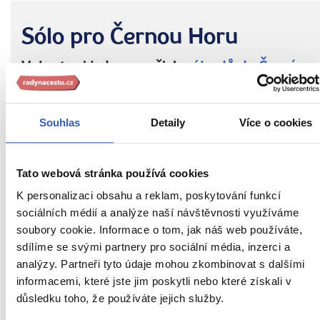
Sólo pro Černou Horu
Vyberte si jeden z našich
zájezdů do Černé
Hory
Zájezdy do Černé Hory
Souhlas
Detaily
Více o cookies
Nejbližší volný zájezd
již 16. září
Tato webová stránka používá cookies
K personalizaci obsahu a reklam, poskytování funkcí
sociálních médií a analýze naší návštěvnosti využíváme
PŘEČTĚTE SI TAKÉ
soubory cookie. Informace o tom, jak náš web používáte,
sdílíme se svými partnery pro sociální média, inzerci a
analýzy. Partneři tyto údaje mohou zkombinovat s dalšími
informacemi, které jste jim poskytli nebo které získali v
důsledku toho, že používáte jejich služby.