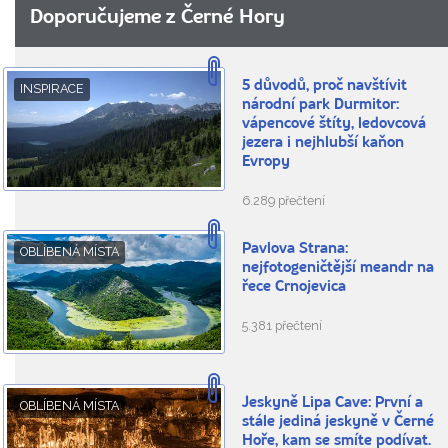
Doporučujeme z Černé Hory
5 důvodů, proč navštívit
INSPIRACE
národní park Durmitor:
vápencové štíty, ledovcová
jezera i nejhlubší kaňon
Evropy
6.289 přečtení
Pavlova Strana:
OBLÍBENÁ MÍSTA
nejfotogeničtější meandr na
řece Crnojevica
5.381 přečtení
Jeskyně Lipa Cave: První a
OBLÍBENÁ MÍSTA
stále jediná jeskyně v Černé
Hoře, kam se smíte podívat.