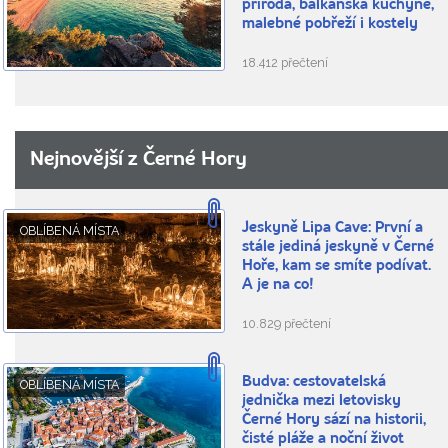
příroda, balkánská kuchyně,
malebné pobřeží i kostely
18.412 přečtení
Nejnovější z Černé Hory
Jeskyně Lipa Cave: První a
OBLÍBENÁ MÍSTA
stále jediná jeskyně v Černé
Hoře, kam se smíte podívat.
A je na co!
10.829 přečtení
Budva: cestovatelská
OBLÍBENÁ MÍSTA
jednička mezi letovisky
Černé Hory sází na historii,
čisté pláže a noční život