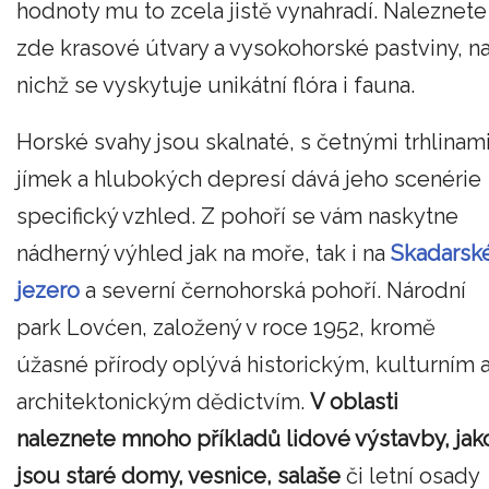
hodnoty mu to zcela jistě vynahradí. Naleznete
zde krasové útvary a vysokohorské pastviny, n
nichž se vyskytuje unikátní flóra i fauna.
Horské svahy jsou skalnaté, s četnými trhlinami
jímek a hlubokých depresí dává jeho scenérie
specifický vzhled. Z pohoří se vám naskytne
nádherný výhled jak na moře, tak i na
Skadarsk
jezero
a severní černohorská pohoří. Národní
park Lovćen, založený v roce 1952, kromě
úžasné přírody oplývá historickým, kulturním 
architektonickým dědictvím.
V oblasti
naleznete mnoho příkladů lidové výstavby, jak
jsou staré domy, vesnice, salaše
či letní osady