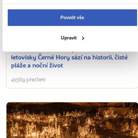
Povolit vše
Oblíbená místa
Upravit
Budva: cestovatelská jednička mezi
letovisky Černé Hory sází na historii, čisté
pláže a noční život
41569 přečtení