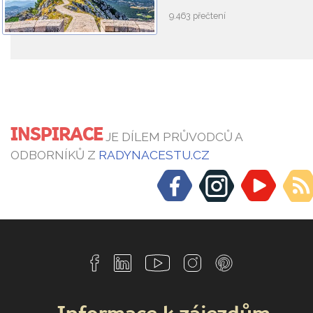
9.463 přečtení
INSPIRACE
JE DÍLEM PRŮVODCŮ A
ODBORNÍKŮ Z
RADYNACESTU.CZ