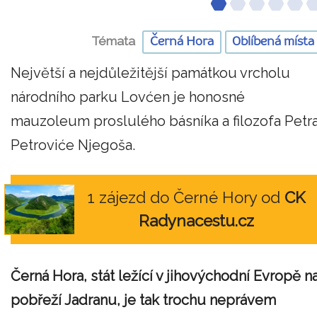
Témata
Černá Hora
Oblíbená místa
Největší a nejdůležitější památkou vrcholu
národního parku Lovćen je honosné
mauzoleum proslulého básníka a filozofa Petr
Petroviće Njegoša.
1 zájezd do Černé Hory od
CK
Radynacestu.cz
Černá Hora, stát ležící v jihovýchodní Evropě n
pobřeží Jadranu, je tak trochu neprávem