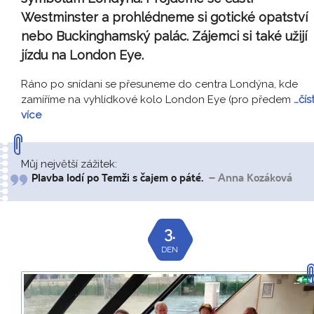
Westminster a prohlédneme si gotické opatství
nebo Buckinghamský palác. Zájemci si také užijí
jízdu na London Eye.
Ráno po snídani se přesuneme do centra Londýna, kde
zamíříme na vyhlídkové kolo London Eye (pro předem
…čís
více
Můj největší zážitek:
Plavba lodí po Temži s čajem o páté.
– Anna Kozáková
3.
DEN