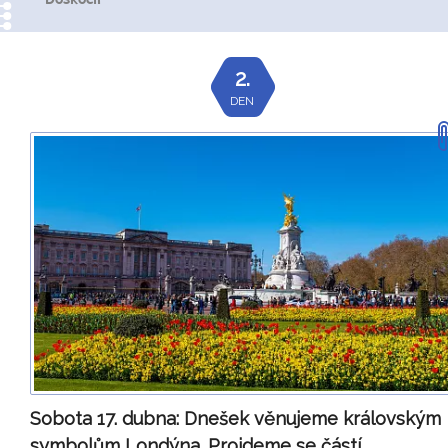
Doskočil
2.
DEN
Sobota 17. dubna:
Dnešek věnujeme královským
symbolům Londýna. Projdeme se částí