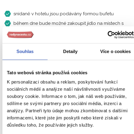
snídaně v hotelu jsou podávány formou bufetu
během dne bude možné zakoupit jídlo na místech s
možností občerstvení
poblíž hotelu je možnost individuálního stravování v
místních restauracích
Souhlas
Detaily
Více o cookies
Tato webová stránka používá cookies
Podmínky pro přepravu
K personalizaci obsahu a reklam, poskytování funkcí
sociálních médií a analýze naší návštěvnosti využíváme
zavazadel
soubory cookie. Informace o tom, jak náš web používáte,
sdílíme se svými partnery pro sociální média, inzerci a
analýzy. Partneři tyto údaje mohou zkombinovat s dalšími
informacemi, které jste jim poskytli nebo které získali v
důsledku toho, že používáte jejich služby.
10