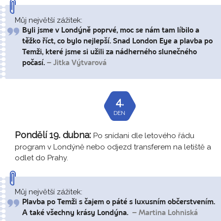
Můj největší zážitek:
Byli jsme v Londýně poprvé, moc se nám tam líbilo a
těžko říct, co bylo nejlepší. Snad London Eye a plavba po
Temži, které jsme si užili za nádherného slunečného
počasí.
– Jitka Výtvarová
4.
DEN
Pondělí 19. dubna:
Po snídani dle letového řádu
program v Londýně nebo odjezd transferem na letiště a
odlet do Prahy.
Můj největší zážitek:
Plavba po Temži s čajem o páté s luxusním občerstvením.
A také všechny krásy Londýna.
– Martina Lohniská