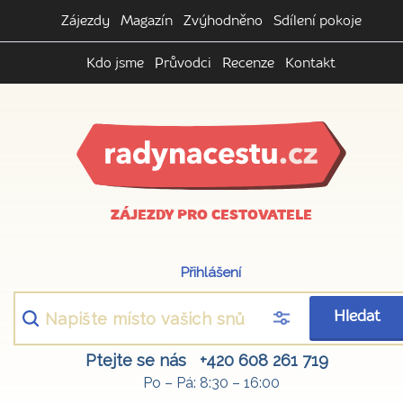
Zájezdy
Magazín
Zvýhodněno
Sdílení pokoje
Kdo jsme
Průvodci
Recenze
Kontakt
ZÁJEZDY PRO CESTOVATELE
Přihlášení
Hledat
Ptejte se nás
+420 608 261 719
Po – Pá: 8:30 – 16:00