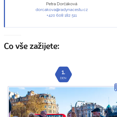
Petra Dorčáková
dorcakova@radynacestu.cz
+420 608 182 511
Co vše zažijete:
1.
DEN