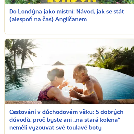
Do Londýna jako místní: Návod, jak se stát
(alespoň na čas) Angličanem
Cestování v důchodovém věku: 5 dobrých
důvodů, proč byste ani „na stará kolena“
neměli vyzouvat své toulavé boty