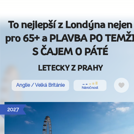
To nejlepší z Londýna nejen
pro 65+ a PLAVBA PO TEMŽ
S ČAJEM O PÁTÉ
LETECKY Z PRAHY
Do
Anglie / Velká Británie
Náročnost
oblí
2027