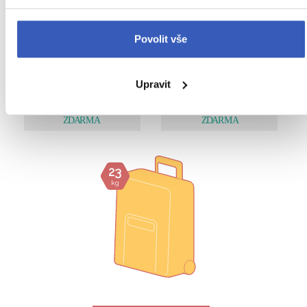
kg
56
cm
3
Povolit vše
45
cm
kg
Upravit
36
cm
20
cm
45
cm
25
cm
23
kg