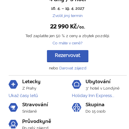
16. 4. – 19. 4. 2027
Zvolit jiný termín
22 990
Kč
/os.
Teď zaplatíte jen 50 % z ceny a zbytek později.
Co máte v ceně?
Rezervovat
nebo
Darovat zájezd
Letecky
Ubytování
Z Prahy
3* hotel v Londýně
Ukaž časy letů
Holiday Inn Express...
Stravování
Skupina
Snídaně
Do 15 osob
Průvodkyně
Po celý zájezd