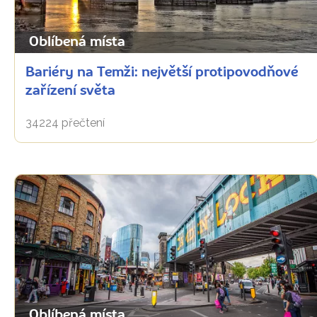
Oblíbená místa
Bariéry na Temži: největší protipovodňové
zařízení světa
34224 přečtení
Oblíbená místa