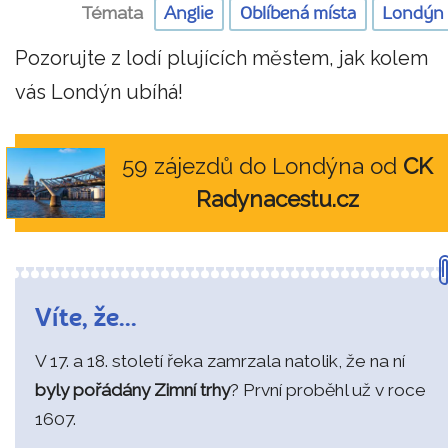
Témata
Anglie
Oblíbená místa
Londýn
Pozorujte z lodí plujících městem, jak kolem
vás Londýn ubíhá!
59 zájezdů do Londýna od
CK
Radynacestu.cz
Víte, že...
V 17. a 18. století řeka zamrzala natolik, že na ní
byly pořádány Zimní trhy
? První proběhl už v roce
1607.