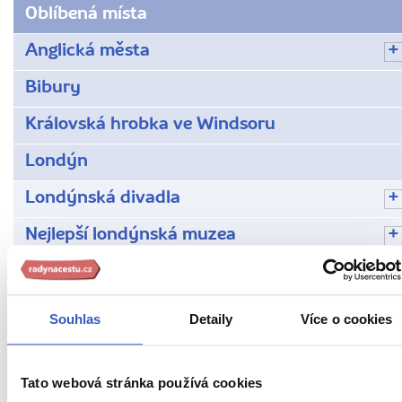
Oblíbená místa
Anglická města
Bibury
Královská hrobka ve Windsoru
Londýn
Londýnská divadla
Nejlepší londýnská muzea
Nejnavštěvovanější památky Londýna
Parky a zahrady Londýna
Souhlas
Detaily
Více o cookies
Sportovní muzea a stadiony v Londýně
Zajímavá místa a atrakce Londýna
Tato webová stránka používá cookies