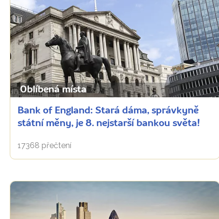
Oblíbená místa
Bank of England: Stará dáma, správkyně
státní měny, je 8. nejstarší bankou světa!
17368 přečtení