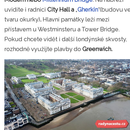
uvidíte i radnici
City Hall a
„
Gherkin
“(budovu v
tvaru okurky)
.
Hlavní památky leží mezi
přístavem u Westminsteru a Tower Bridge.
Pokud chcete vidět i další londýnské skvosty,
rozhodně využijte plavby do
Greenwich.