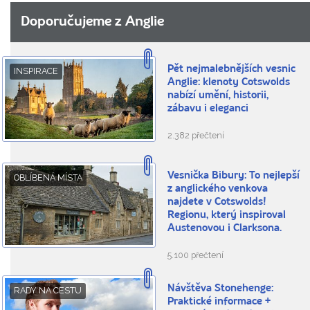
Doporučujeme z Anglie
Pět nejmalebnějších vesnic
INSPIRACE
Anglie: klenoty Cotswolds
nabízí umění, historii,
zábavu i eleganci
2.382 přečtení
Vesnička Bibury: To nejlepší
OBLÍBENÁ MÍSTA
z anglického venkova
najdete v Cotswolds!
Regionu, který inspiroval
Austenovou i Clarksona.
5.100 přečtení
Návštěva Stonehenge:
RADY NA CESTU
Praktické informace +