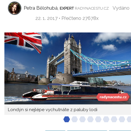
Petra Bělohubá,
Vydáno
EXPERT
RADYNACESTU.CZ
22. 1. 2017 • Přečteno 27678x
Londýn si nejlépe vychutnáte z paluby lodi