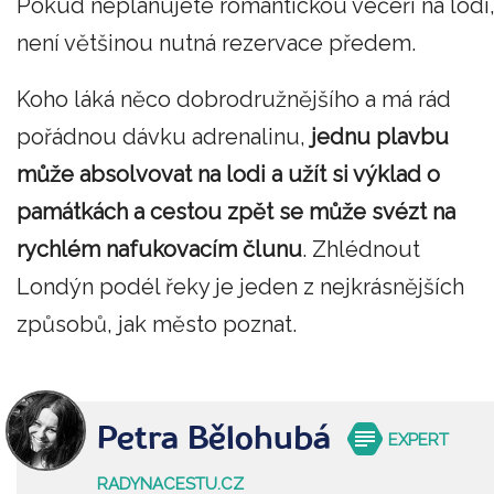
Pokud neplánujete romantickou večeři na lodi
není většinou nutná rezervace předem.
Koho láká něco dobrodružnějšího a má rád
pořádnou dávku adrenalinu,
jednu plavbu
může absolvovat na lodi a užít si výklad o
památkách a cestou zpět se může svézt na
rychlém nafukovacím člunu
. Zhlédnout
Londýn podél řeky je jeden z nejkrásnějších
způsobů, jak město poznat.
Petra Bělohubá
EXPERT
RADYNACESTU.CZ