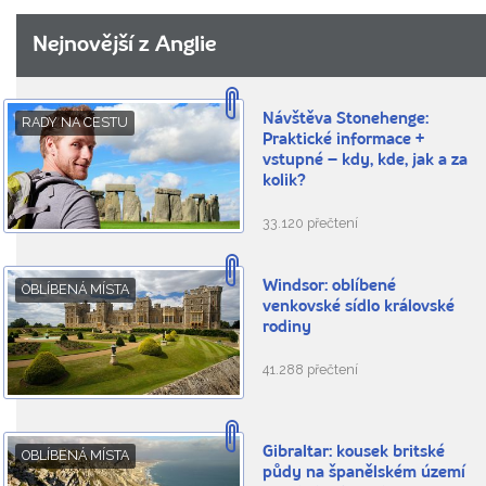
Nejnovější z Anglie
Návštěva Stonehenge:
RADY NA CESTU
Praktické informace +
vstupné – kdy, kde, jak a za
kolik?
33.120 přečtení
Windsor: oblíbené
OBLÍBENÁ MÍSTA
venkovské sídlo královské
rodiny
41.288 přečtení
Gibraltar: kousek britské
OBLÍBENÁ MÍSTA
půdy na španělském území