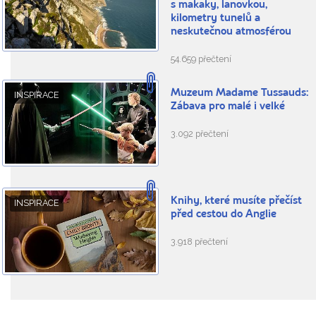
s makaky, lanovkou,
kilometry tunelů a
neskutečnou atmosférou
54.659 přečtení
Muzeum Madame Tussauds:
INSPIRACE
Zábava pro malé i velké
3.092 přečtení
Knihy, které musíte přečíst
INSPIRACE
před cestou do Anglie
3.918 přečtení