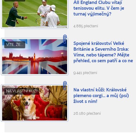
All England Clubu vítají
tenisovou elitu. V čem je
turnaj výjimečný?
4.885 přečtení
Spojené království Velké
VÍTE, ŽE...
Británie a Severního Irska:
Víme, nebo tápeme? Mějte
přehled, co sem patří a co ne
9.441 přečtení
Na vlastní kůži: Královské
NA VLASTNÍ KŮŽI
plemeno corgi... a můj (psí)
život s ním!
26.180 přečtení