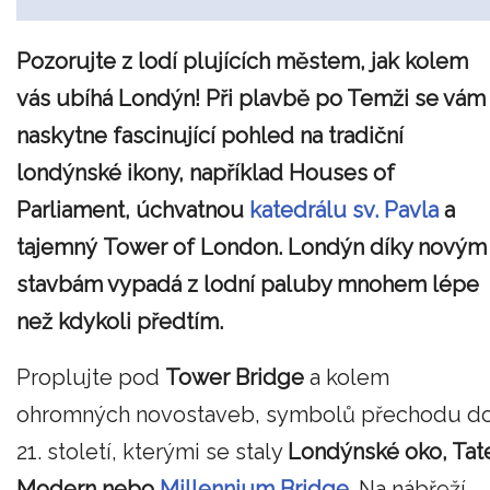
Pozorujte z lodí plujících městem, jak kolem
vás ubíhá Londýn! Při plavbě po Temži se vám
naskytne fascinující pohled na tradiční
londýnské ikony, například Houses of
Parliament, úchvatnou
katedrálu sv. Pavla
a
tajemný Tower of London. Londýn díky novým
stavbám vypadá z lodní paluby mnohem lépe
než kdykoli předtím.
Proplujte pod
Tower Bridge
a kolem
ohromných novostaveb, symbolů přechodu d
21. století, kterými se staly
Londýnské oko, Tat
Modern nebo
Millennium Bridge
. Na nábřeží