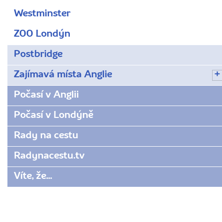
Westminster
ZOO Londýn
Postbridge
Zajímavá místa Anglie
Počasí v Anglii
Počasí v Londýně
Rady na cestu
Radynacestu.tv
Víte, že...