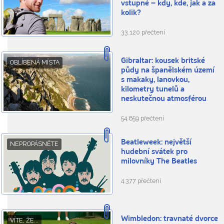
vstupné – kdy, kde, jak a za
kolik?
33.120 přečtení
Gibraltar: kousek britské
OBLÍBENÁ MÍSTA
půdy na španělském území
s makaky, lanovkou,
kilometry tunelů a
neskutečnou atmosférou
54.659 přečtení
Beatleweek: největší
NEPROPÁSNĚTE
hudební svátek pro
milovníky The Beatles
4.377 přečtení
Wimbledon: travnaté dvorce
VÍTE, ŽE...