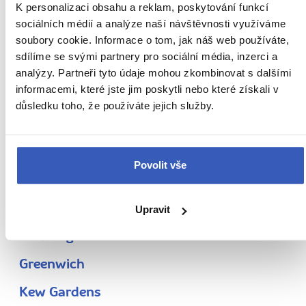
K personalizaci obsahu a reklam, poskytování funkcí
Bank of England
sociálních médií a analýze naší návštěvnosti využíváme
soubory cookie. Informace o tom, jak náš web používáte,
Bankovní část City
sdílíme se svými partnery pro sociální média, inzerci a
Bariéry na Temži
analýzy. Partneři tyto údaje mohou zkombinovat s dalšími
informacemi, které jste jim poskytli nebo které získali v
Camden Town
důsledku toho, že používáte jejich služby.
Canary Wharf
Covent Garden
Povolit vše
Doky sv. Kateřiny
Doubledecker
Upravit
Downing Street
Greenwich
Kew Gardens