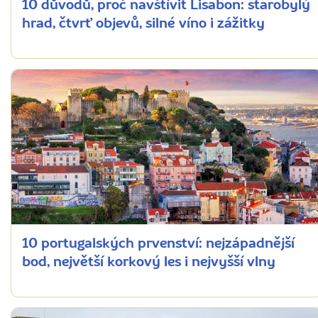
10 důvodů, proč navštívit Lisabon: starobylý
hrad, čtvrť objevů, silné víno i zážitky
10 portugalských prvenství: nejzápadnější
bod, největší korkový les i nejvyšší vlny