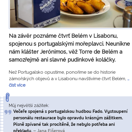
Na závěr poznáme čtvrť Belém v Lisabonu,
spojenou s portugalskými mořeplavci. Neunikne
nám klášter Jerónimos, věž Torre de Belém a
samozřejmě ani slavné pudinkové koláčky.
Než Portugalsko opustíme, ponoříme se do historie
zámořských objevů a v Lisabonu navštívíme čtvrť Belém,
…
číst více
Můj největší zážitek:
Večeře spojená s portugalskou hudbou Fado. Vystoupení
personálu restaurace bylo opravdu krásným zážitkem.
Písně zpívané tak procítěně, že nebylo potřeba ani
překladu.
– Jana Fišerová