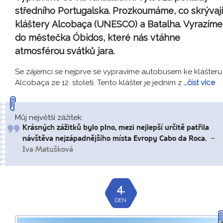
středního Portugalska. Prozkoumáme, co skrývají
kláštery
Alcobaça
(UNESCO) a Batalha. Vyrazíme
do městečka Óbidos, které nás vtáhne
atmosférou svátků jara.
Se zájemci se nejprve se vypravíme autobusem ke klášteru
Alcobaça ze 12. století. Tento klášter je jedním z
…číst více
Můj největší zážitek:
Krásných zážitků bylo plno, mezi nejlepší určitě patřila
návštěva nejzápadnějšího místa Evropy Cabo da Roca.
–
Iva Matušková
4.
DEN