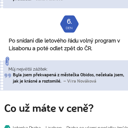
6.
DEN
Po snídani dle letového řádu volný program v
Lisabonu a poté odlet zpět do ČR.
Můj největší zážitek:
Byla jsem překvapená z městečka Obidos, nečekala jsem,
jak je krásné a roztomilé.
– Vĕra Nováková
Co už máte v ceně?
letenka Praha – Lisabon – Praha se všemi poplatky (můž