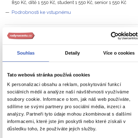
850 Kč, dítě 1 550 Kč, student 1 550 Kč, senior 1 550 Kč
Podrobnosti ke vstupnému
Kde budete ubytováni?
Souhlas
Detaily
Více o cookies
ubytování v hotelích v jednolůžkových, dvoulůžkových a
dle dostupnosti i třílůžkových pokojích
Tato webová stránka používá cookies
ubytování je v menších pokojích s vlastním soc. zařízení
K personalizaci obsahu a reklam, poskytování funkcí
sociálních médií a analýze naší návštěvnosti využíváme
soubory cookie. Informace o tom, jak náš web používáte,
Jak je to s jídlem?
sdílíme se svými partnery pro sociální média, inzerci a
analýzy. Partneři tyto údaje mohou zkombinovat s dalšími
informacemi, které jste jim poskytli nebo které získali v
snídaně v hotelu jsou podávány formou bufetu
důsledku toho, že používáte jejich služby.
během dne bude možné zakoupit jídlo na místech s