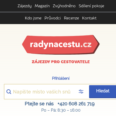
Zájezdy
Magazín
Zvýhodněno
Sdílení pokoje
Kdo jsme
Průvodci
Recenze
Kontakt
ZÁJEZDY PRO CESTOVATELE
Přihlášení
Hledat
Ptejte se nás
+420 608 261 719
Po – Pá: 8:30 – 16:00