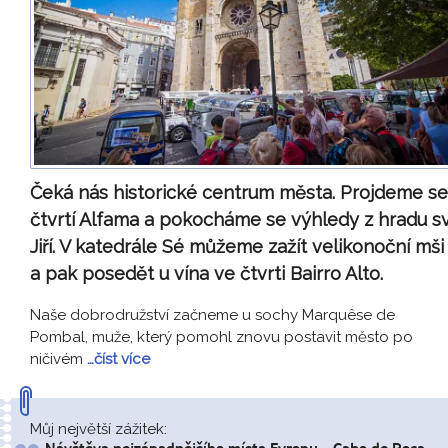
Čeká nás historické centrum města. Projdeme se
čtvrtí Alfama a pokocháme se výhledy z hradu sv
Jiří. V katedrále Sé můžeme zažít velikonoční mši
a pak posedět u vína ve čtvrti Bairro Alto.
Naše dobrodružství začneme u sochy Marquêse de
Pombal, muže, který pomohl znovu postavit město po
ničivém
…číst více
Můj největší zážitek: