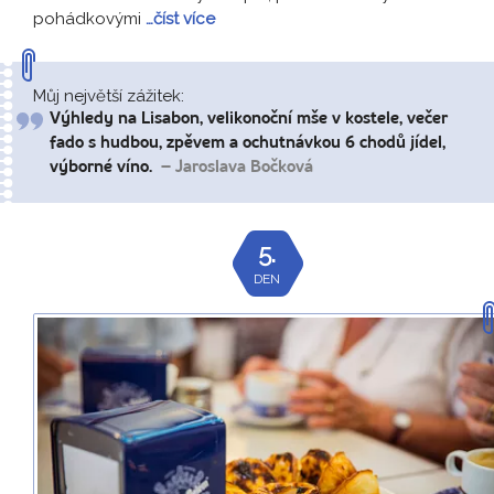
pohádkovými
…číst více
Můj největší zážitek:
Výhledy na Lisabon, velikonoční mše v kostele, večer
fado s hudbou, zpěvem a ochutnávkou 6 chodů jídel,
výborné víno.
– Jaroslava Bočková
5.
DEN