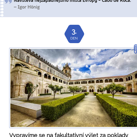
Návštěva nejzápadnějšího místa Evropy - Cabo de Roca.
– Igor Hönig
3.
DEN
Vypravíme se na fakultativní výlet za poklady