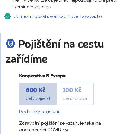
není v ceně) lze objednat nejpozději 30 dní před
termínem zájezdu.
Co nesmí obsahovat kabinové zavazadlo
Pojištění na cestu
zařídíme
Kooperativa B Evropa
600 Kč
100 Kč
celý zájezd
den/osoba
Podmínky pojištění
Zdravotní pojištění se vztahuje také na
onemocnění COVID-19.