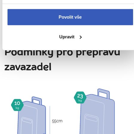
možností občerstvení
poblíž hotelu je možnost individuálního stravování v
Povolit vše
místních restauracích
Upravit
Podmínky pro přepravu
zavazadel
23
kg
10
kg
55
cm