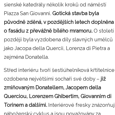
sienské katedrály několik kroků od náměstí
Piazza San Giovanni.
Gotická stavba byla
původně zděná, v pozdějších letech doplněna
o fasádu z převážně bílého mramoru.
O století
později byla vyzdobena díly slavných umělců
jako Jacopa della Quercii, Lorenza di Pietra a
zejména Donatella.
Střed interiéru tvoří šestiúhelníková křtitelnice
ozdobena největšími sochaři své doby –
již
zmiňovaným Donatellem, Jacopem della
Querciou, Lorenzem Ghibertim, Giovannim di
Torinem a dalšími.
Interiérové fresky znázorňuj
náboženský cyklus a jsou považovány za