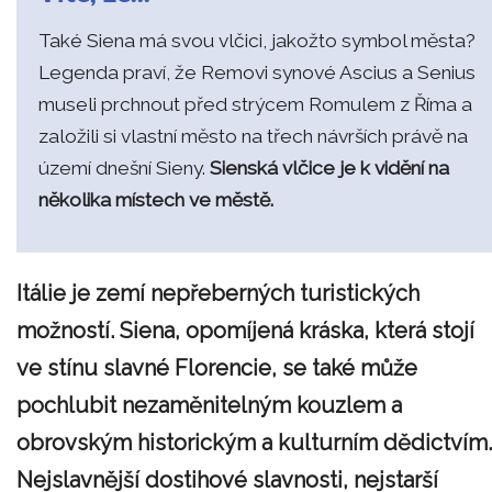
Také Siena má svou vlčici, jakožto symbol města?
Legenda praví, že Removi synové Ascius a Senius
museli prchnout před strýcem Romulem z Říma a
založili si vlastní město na třech návrších právě na
území dnešní Sieny.
Sienská vlčice je k vidění na
několika místech ve městě.
Itálie je zemí nepřeberných turistických
možností. Siena, opomíjená kráska, která stojí
ve stínu slavné Florencie, se také může
pochlubit nezaměnitelným kouzlem a
obrovským historickým a kulturním dědictvím.
Nejslavnější dostihové slavnosti, nejstarší