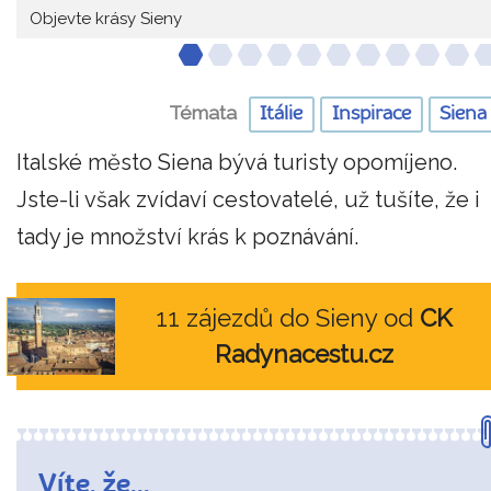
Objevte krásy Sieny
Témata
Itálie
Inspirace
Siena
Italské město Siena bývá turisty opomíjeno.
Jste-li však zvídaví cestovatelé, už tušíte, že i
tady je množství krás k poznávání.
11 zájezdů do Sieny od
CK
Radynacestu.cz
Víte, že...