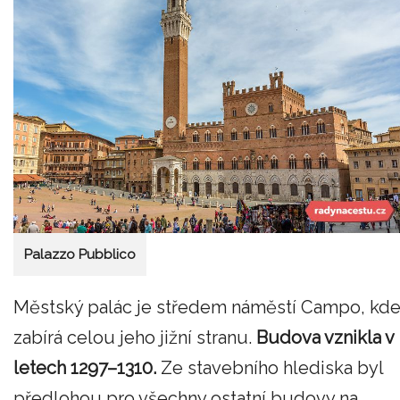
Palazzo Pubblico
Městský palác je středem náměstí Campo, kd
zabírá celou jeho jižní stranu.
Budova vznikla v
letech 1297–1310.
Ze stavebního hlediska byl
předlohou pro všechny ostatní budovy na