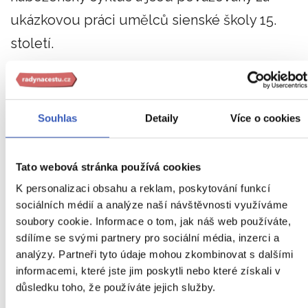
ukázkovou práci umělců sienské školy 15.
století.
5. Nemocnice Santa Maria dell
Souhlas
Detaily
Více o cookies
Scala
Tato webová stránka používá cookies
Přímo naproti katedrály se nachází muzejní
K personalizaci obsahu a reklam, poskytování funkcí
komplex Santa Maria della Scala.
Jedna z
sociálních médií a analýze naší návštěvnosti využíváme
soubory cookie. Informace o tom, jak náš web používáte,
nejstarších a největších evropských nemocnic.
sdílíme se svými partnery pro sociální média, inzerci a
V provozu byla od 9. století do 90. let století
analýzy. Partneři tyto údaje mohou zkombinovat s dalšími
minulého. Nejstarší hospic je dnes významným
informacemi, které jste jim poskytli nebo které získali v
důsledku toho, že používáte jejich služby.
muzejním klenotem, neboť budova je