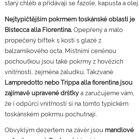
starý chléb a přidávají se fazole, kapusta a olej
Nejtypičtějším pokrmem toskánské oblasti je
Bistecca alla Fiorentina.
Opepřený a málo
propečený biftek s kostí s glazé z
balzamikového octa. Místními ceněnou
pochoutkou jsou také pokrmy z hovězích
vnitřností, zejména žaludku. Takzvané
Lampredotto nebo Trippa alla fiorentina jsou
zajímavě upravené dršťky
a zaručujeme vám,
že i odpůrci vnitřností si na tomto typickém
toskánském pokrmu pochutnají.
Obvyklým dezertem na závěr jsou
mandlové