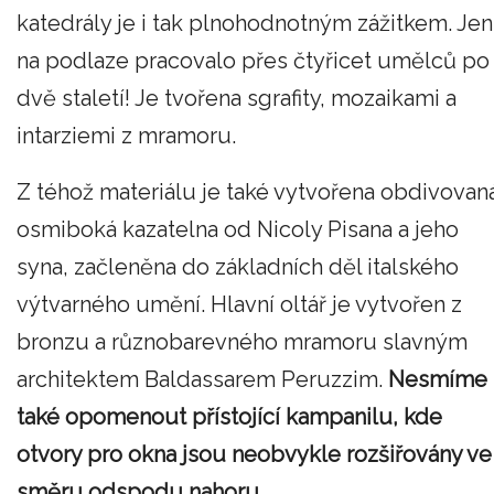
katedrály je i tak plnohodnotným zážitkem. Jen
na podlaze pracovalo přes čtyřicet umělců po
dvě staletí! Je tvořena sgrafity, mozaikami a
intarziemi z mramoru.
Z téhož materiálu je také vytvořena obdivovan
osmiboká kazatelna od Nicoly Pisana a jeho
syna, začleněna do základních děl italského
výtvarného umění. Hlavní oltář je vytvořen z
bronzu a různobarevného mramoru slavným
architektem Baldassarem Peruzzim.
Nesmíme
také opomenout přístojící kampanilu, kde
otvory pro okna jsou neobvykle rozšiřovány ve
směru odspodu nahoru.