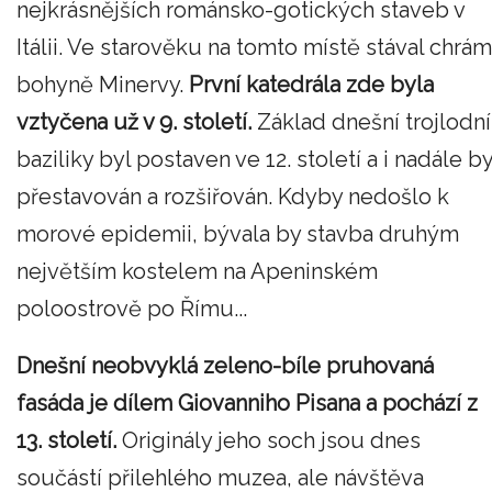
nejkrásnějších románsko-gotických staveb v
Itálii. Ve starověku na tomto místě stával chrám
bohyně Minervy.
První katedrála zde byla
vztyčena už v 9. století.
Základ dnešní trojlodní
baziliky byl postaven ve 12. století a i nadále by
přestavován a rozšiřován. Kdyby nedošlo k
morové epidemii, bývala by stavba druhým
největším kostelem na Apeninském
poloostrově po Římu...
Dnešní neobvyklá zeleno-bíle pruhovaná
fasáda je dílem Giovanniho Pisana a pochází z
13. století.
Originály jeho soch jsou dnes
součástí přilehlého muzea, ale návštěva