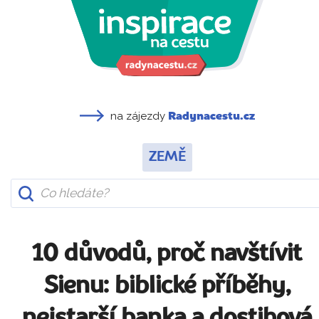
na zájezdy
Radynacestu.cz
ZEMĚ
10 důvodů, proč navštívit
Sienu: biblické příběhy,
nejstarší banka a dostihová