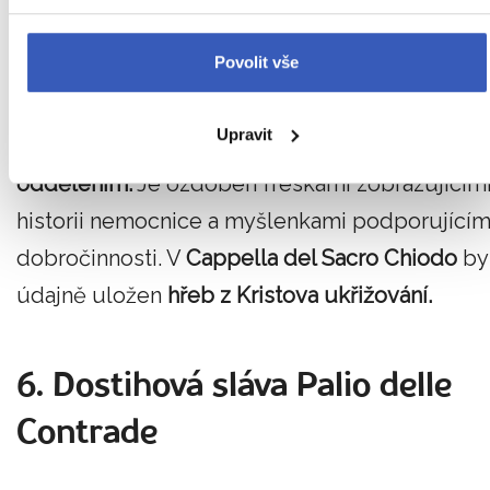
obohacena díly slavných malířů.
Povolit vše
Cappella del Manto
je zdobena freskou sv.
Anny a sv. Jáchyma od Beccafumiho.
Sala Del
Upravit
Pelegrinaio byl původně hlavním nemocniční
oddělením.
Je ozdoben freskami zobrazujícím
historii nemocnice a myšlenkami podporujícím
dobročinnosti. V
Cappella del Sacro Chiodo
by
údajně uložen
hřeb z Kristova ukřižování.
6. Dostihová sláva Palio delle
Contrade