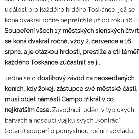
událost pro každého hrdého Toskánce, jež se
koná dvakrát ročně nepřetržitě již od roku 1633
Soupeření všech 17 městských sienských čtvrt
se koná dvakrát ročně, vždy 2. července a 16.
srpna, a je otázkou hrdosti, prestiže a cti téměř
každého Toskánce zúčastnit se jí.
Jedná se o
dostihový závod na neosedlaných
koních, kdy žokej, zástupce své městské části,
musí objet náměstí Campo třikrát v co
nejkratším čase.
Závodníci, oděni v typických
barvách a nesoucí vlajku svých „kontrád“
(=čtvrtí) soupeří o pomyslnou roční nadvládu