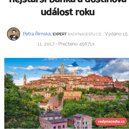
událost roku
Petra Římská
,
Vydáno 15.
EXPERT
RADYNACESTU.CZ
11. 2017 • Přečteno 45671x