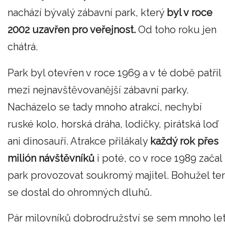
nachází bývalý zábavní park, který
byl v roce
2002 uzavřen pro veřejnost.
Od toho roku jen
chátrá.
Park byl otevřen v roce 1969 a v té době patřil
mezi nejnavštěvovanější zábavní parky.
Nacházelo se tady mnoho atrakcí, nechybí
ruské kolo, horská dráha, lodičky, pirátská loď
ani dinosauři. Atrakce přilákaly
každý rok přes
milión návštěvníků
i poté, co v roce 1989 začal
park provozovat soukromý majitel. Bohužel te
se dostal do ohromných dluhů.
Pár milovníků dobrodružství se sem mnoho le