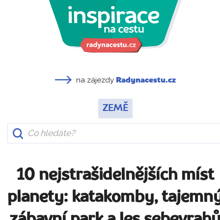
na zájezdy
Radynacestu.cz
ZEMĚ
10 nejstrašidelnějších míst
planety: katakomby, tajemn
zábavní park a les sebevrah