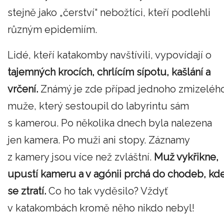
stejně jako „čerství“ nebožtíci, kteří podlehli
různým epidemiím.
Lidé, kteří katakomby navštívili, vypovídají o
tajemných krocích, chrlícím sípotu, kašlání a
vrčení.
Známý je zde případ jednoho zmizeléh
muže, který sestoupil do labyrintu sám
s kamerou. Po několika dnech byla nalezena
jen kamera. Po muži ani stopy. Záznamy
z kamery jsou více než zvláštní.
Muž vykřikne,
upustí kameru a v agónii prchá do chodeb, kd
se ztratí.
Co ho tak vyděsilo? Vždyť
v katakombách kromě něho nikdo nebyl!