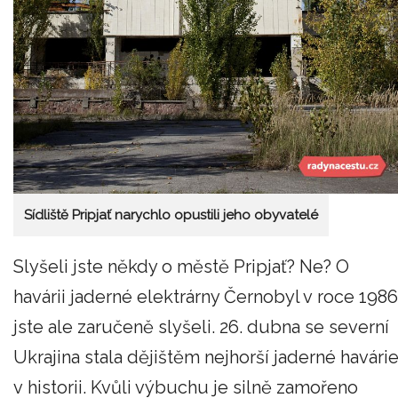
Sídliště Pripjať narychlo opustili jeho obyvatelé
Slyšeli jste někdy o městě Pripjať? Ne? O
havárii jaderné elektrárny Černobyl v roce 1986
jste ale zaručeně slyšeli. 26. dubna se severní
Ukrajina stala dějištěm nejhorší jaderné havári
v historii. Kvůli výbuchu je silně zamořeno