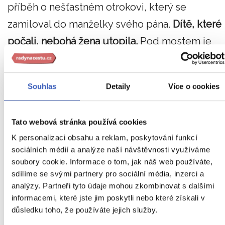
příběh o nešťastném otrokovi, který se
zamiloval do manželky svého pána.
Dítě, které
počali, nebohá žena utopila.
Pod mostem je
dodnes slyšet pláč.
Tragických událostí se zde stalo několik.
Souhlas
Detaily
Více o cookies
Autonehody. Utopení dětí.
Uvízla tady duše
novorozence navěky?
Tato webová stránka používá cookies
K personalizaci obsahu a reklam, poskytování funkcí
sociálních médií a analýze naší návštěvnosti využíváme
6. Město duchů Pripjať,
soubory cookie. Informace o tom, jak náš web používáte,
sdílíme se svými partnery pro sociální média, inzerci a
Ukrajina
analýzy. Partneři tyto údaje mohou zkombinovat s dalšími
informacemi, které jste jim poskytli nebo které získali v
důsledku toho, že používáte jejich služby.