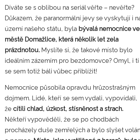
Díváte se s oblibou na seriál věřte – nevěřte?
Důkazem, že paranormální jevy se vyskytují i n
území našeho státu, byla
bývalá nemocnice ve
městě Domažlice, která několik let zela
prázdnotou.
Myslíte si, že takové místo bylo
ideálním zázemím pro bezdomovce? Omyl, i ti
se sem totiž báli vůbec přiblížit!
Nemocnice působila opravdu hrůzostrašným
dojmem. Lidé, kteří se sem vydali, vypovídali,
že
cítili chlad, úzkost, stísněnost a strach.
Někteří vypověděli, že se po chodbách
procházely duše zemřelých a bylo slyšet volán