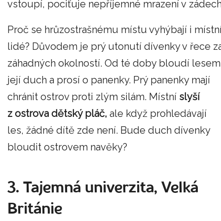
vstoupí, pociťuje nepříjemné mrazení v zádech
Proč se hrůzostrašnému místu vyhýbají i místn
lidé? Důvodem je prý utonutí dívenky v řece z
záhadných okolností. Od té doby bloudí lesem
její duch a prosí o panenky. Prý panenky mají
chránit ostrov proti zlým silám. Místní
slyší
z ostrova dětský pláč,
ale když prohledávají
les, žádné dítě zde není. Bude duch dívenky
bloudit ostrovem navěky?
3. Tajemná univerzita, Velká
Británie