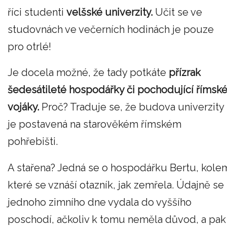
říci studenti
velšské univerzity.
Učit se ve
studovnách ve večerních hodinách je pouze
pro otrlé!
Je docela možné, že tady potkáte
přízrak
šedesátileté hospodářky či pochodující římsk
vojáky.
Proč? Traduje se, že budova univerzity
je postavená na starověkém římském
pohřebišti.
A stařena? Jedná se o hospodářku Bertu, kole
které se vznáší otazník, jak zemřela. Údajně se
jednoho zimního dne vydala do vyššího
poschodí, ačkoliv k tomu neměla důvod, a pak