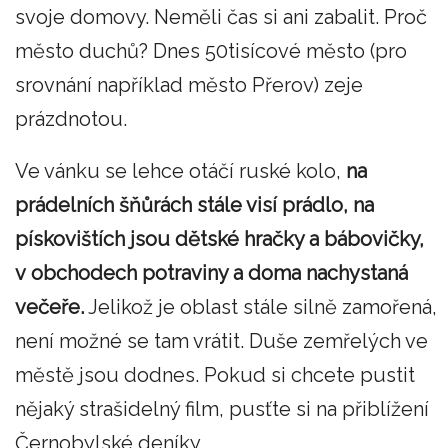
svoje domovy. Neměli čas si ani zabalit. Proč
město duchů? Dnes 50tisícové město (pro
srovnání například město Přerov) zeje
prázdnotou.
Ve vánku se lehce otáčí ruské kolo,
na
prádelních šňůrách stále visí prádlo, na
pískovištích jsou dětské hračky a bábovičky,
v obchodech potraviny a doma nachystaná
večeře.
Jelikož je oblast stále silně zamořená,
není možné se tam vrátit. Duše zemřelých ve
městě jsou dodnes. Pokud si chcete pustit
nějaký strašidelný film, pusťte si na přiblížení
Černobylské deníky.