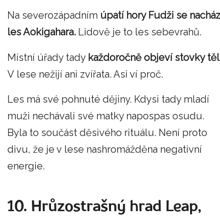
Na severozápadním
úpatí hory Fudži se nacház
les Aokigahara.
Lidově je to les sebevrahů.
Místní úřady tady
každoročně objeví stovky těl
V lese nežijí ani zvířata. Asi ví proč.
Les má své pohnuté dějiny. Kdysi tady mladí
muži nechávali své matky napospas osudu.
Byla to součást děsivého rituálu. Není proto
divu, že je v lese nashromážděna negativní
energie.
10. Hrůzostrašný hrad Leap,