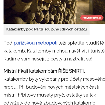
Katakomby pod Paříží jsou plné lidských ostatků
Pod
pařížskou metropolí
leží spletité bludiště
katakomb. Katakomby mohou navštívit i turisté
Radíme vám nesejít z cesty a
neztratit se!
Místní říkají katakombám
ŘÍŠE SMRTI.
Katakomby byly vykopány pro účely masovéh
hrobu. Při budování nových městských částí
místní hřbitovy musely pryč, ostatky se tak
odvážely do nově zbudovaných katakomb,