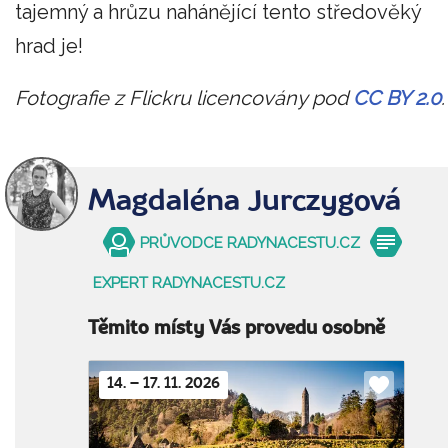
tajemný a hrůzu nahánějící tento středověký
hrad je!
Fotografie z Flickru licencovány pod
CC BY 2.0
.
Magdaléna Jurczygová
PRŮVODCE RADYNACESTU.CZ
EXPERT RADYNACESTU.CZ
Těmito místy Vás provedu osobně
14. – 17. 11. 2026
Do
oblíbenýc