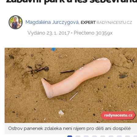
Magdaléna Jurczygová
,
EXPERT
RADYNACESTU.CZ
Vydáno 23. 1. 2017 • Přečteno 30359x
Ostrov panenek zdaleka není rájem pro děti ani dospělé