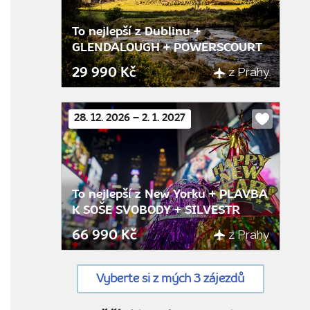
To nejlepší z Dublinu +
GLENDALOUGH + POWERSCOURT
z Prahy
29 990 Kč
28. 12. 2026 – 2. 1. 2027
Do
oblíbenýc
To nejlepší z New Yorku + PLAVBA
K SOŠE SVOBODY + SILVESTR
z Prahy
66 990 Kč
Vyberte si z mých 3 zájezdů