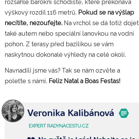
rozsáhlé barokní schodiště, které překonává
výškový rozdíl 116 metrů.
Pokud se na výšlap
necítíte, nezoufejte.
Na vrchol se dá totiž dojet
také autem nebo speciální lanovkou na vodní
pohon. Z terasy před bazilikou se vám
naskytnou dokonalé výhledy na celé okolí.
Navnadili jsme vás? Tak se nám ozvěte a
poleťte s námi.
Feliz Natal a Boas Festas!
Veronika Kalibánová
EXPERT RADYNACESTU.CZ