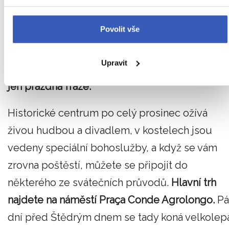
Další skvělou destinací je nejstarší portugalsk
Povolit vše
město a jedno z nejstarších katolických měst n
světě – Braga.
Místní se řídí mottem „Braga
Upravit
jsou Vánoce“ (Braga é Natal) a věřte, že to není
jen prázdná fráze.
Historické centrum po celý prosinec ožívá
živou hudbou a divadlem, v kostelech jsou
vedeny speciální bohoslužby, a když se vám
zrovna poštěstí, můžete se připojit do
některého ze svátečních průvodů.
Hlavní trh
najdete na náměstí Praça Conde Agrolongo.
Pá
dní před Štědrým dnem se tady koná velkolep