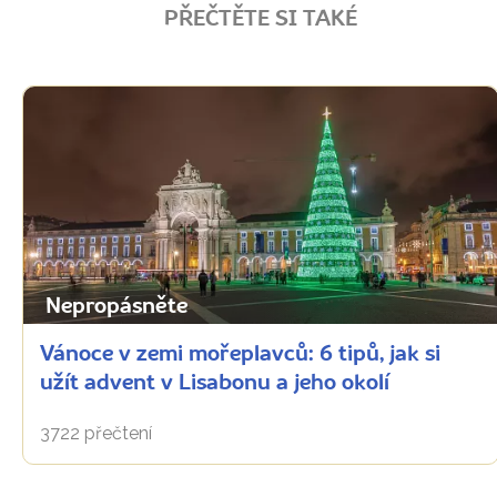
PŘEČTĚTE SI TAKÉ
Nepropásněte
Vánoce v zemi mořeplavců: 6 tipů, jak si
užít advent v Lisabonu a jeho okolí
3722 přečtení