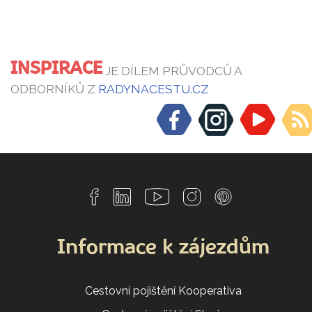
INSPIRACE
JE DÍLEM PRŮVODCŮ A
ODBORNÍKŮ Z
RADYNACESTU.CZ
Informace k zájezdům
Cestovní pojištění Kooperativa