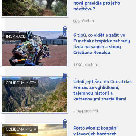
nová pravidla pro jeho
návštěvu?
935 přečtení
6 tipů, co vidět a zažít ve
INSPIRACE
Funchalu: tropické zahrady,
jízda na saních a stopy
Cristiana Ronalda
1.691 přečtení
Údolí jeptišek: do Curral das
OBLÍBENÁ MÍSTA
Freiras za vyhlídkami,
tajemnou historií a
kaštanovými specialitami
2.094 přečtení
Porto Moniz: koupání
OBLÍBENÁ MÍSTA
v lávových bazénech