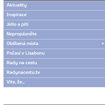
www.radynacestu.cz/magazin/adventni-
Aktuality
porto/
Inspirace
Jídlo a pití
Nepropásněte
Oblíbená místa
Počasí v Lisabonu
Rady na cestu
Radynacestu.tv
Víte, že...