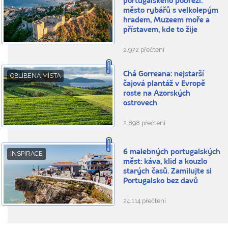
portugalského pobřeží:
město rybářů s velkolepým
hradem, Muzeem moře a
přístavem, kde to žije
2.972 přečtení
Chá Gorreana: nejstarší
OBLÍBENÁ MÍSTA
čajová plantáž v Evropě
roste na Azorských
ostrovech
2.898 přečtení
6 malebných portugalských
INSPIRACE
měst: káva, klid a kouzlo
starých časů. Zamilujte si
Portugalsko bez davů
24.114 přečtení