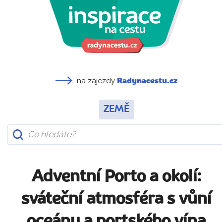
na zájezdy
Radynacestu.cz
ZEMĚ
Adventní Porto a okolí:
sváteční atmosféra s vůní
oceánu a portského vína