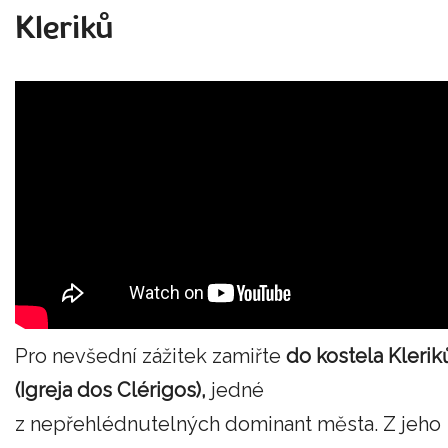
Kleriků
Pro nevšední zážitek zamiřte
do kostela Klerik
(Igreja dos Clérigos),
jedné
z nepřehlédnutelných dominant města. Z jeho