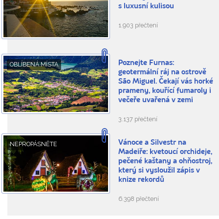
s luxusní kulisou
1.903 přečtení
Poznejte Furnas:
OBLÍBENÁ MÍSTA
geotermální ráj na ostrově
São Miguel. Čekají vás horké
prameny, kouřící fumaroly i
večeře uvařená v zemi
3.137 přečtení
Vánoce a Silvestr na
NEPROPÁSNĚTE
Madeiře: kvetoucí orchideje,
pečené kaštany a ohňostroj,
který si vysloužil zápis v
knize rekordů
6.398 přečtení