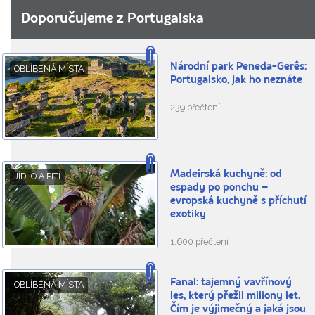
Doporučujeme z Portugalska
Národní park Peneda-Gerês:
OBLÍBENÁ MÍSTA
Portugalsko, jak ho neznáte
239 přečtení
Madeirská kuchyně: od
JÍDLO A PITÍ
espady po ponchu –
evropská kuchyně s příchutí
exotiky
1.600 přečtení
Fanal: tajemný vavřínový
OBLÍBENÁ MÍSTA
les, který přežil miliony let.
Čím je výjimečný a jaká jsou