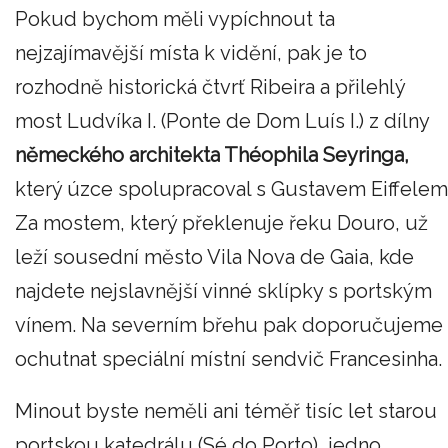
Pokud bychom měli vypíchnout ta
nejzajímavější místa k vidění, pak je to
rozhodně historická čtvrť Ribeira a přilehlý
most Ludvíka I. (Ponte de Dom Luís I.) z dílny
německého architekta Théophila Seyringa,
který úzce spolupracoval s Gustavem Eiffelem
Za mostem, který překlenuje řeku Douro, už
leží sousední město Vila Nova de Gaia, kde
najdete nejslavnější vinné sklípky s portským
vínem. Na severním břehu pak doporučujeme
ochutnat speciální místní sendvič Francesinha.
Minout byste neměli ani téměř tisíc let starou
portskou katedrálu (Sé do Porto), jedno