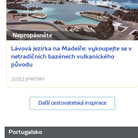
Nepropásněte
Lávová jezírka na Madeiře: vykoupejte se v
netradičních bazénech vulkanického
původu
31253 přečtení
Další cestovatelská inspirace
URL
Portugalsko
stránky: