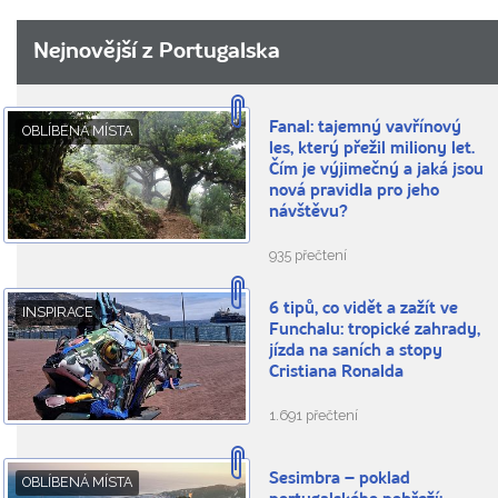
Nejnovější z Portugalska
Fanal: tajemný vavřínový
OBLÍBENÁ MÍSTA
les, který přežil miliony let.
Čím je výjimečný a jaká jsou
nová pravidla pro jeho
návštěvu?
935 přečtení
6 tipů, co vidět a zažít ve
INSPIRACE
Funchalu: tropické zahrady,
jízda na saních a stopy
Cristiana Ronalda
1.691 přečtení
Sesimbra – poklad
OBLÍBENÁ MÍSTA