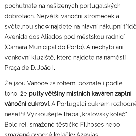
pochutnáte na nešizených portugalských
dobrotách. Největší vánoční stromeček a
světelnou show najdete na hlavní nákupní tříd
Avenida dos Aliados pod městskou radnicí
(Camara Municipal do Porto). A nechybí ani
venkovní kluziště, které najdete na náměstí
Praça de D. João I.
Že jsou Vánoce za rohem, poznáte i podle
toho, že
pulty většiny místních kaváren zaplní
vánoční cukroví.
A Portugalci cukrem rozhodn
nešetří! Vyzkoušejte třeba „královský koláč“
Bolo rei, smažené těstíčko Filhoses nebo
smažené ovocné koláčky Azevias.