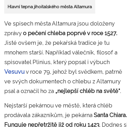
Hlavní tepna jihoitalského města Altamura
Ve spisech města Altamura jsou doloženy
zprávy
o pečení chleba poprvé v roce 1527.
Jisté ovšem je, že pekařská tradice je tu
mnohem starší. Například válečník, filosof a
spisovatel Plinius, který popsal i výbuch
Vesuvu
v roce 79, jehož byl svědkem, patrně
ve svých dokumentech o chlebu z Altamury
psal a označil ho za
„nejlepší chléb na světě“
.
Nejstarší pekárnou ve městě, která chléb
prodávala zákazníkům, je pekárna
Santa Chiara.
Funguje nepřetržitě již od roku 1423
. Dodnes s