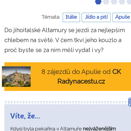
Témata
Itálie
Jídlo a pití
Apulie
Do jihoitalské Altamury se jezdí za nejlepším
chlebem na světě. V čem tkví jeho kouzlo a
proč byste se za ním měli vydat i vy?
8 zájezdů do Apulie od
CK
Radynacestu.cz
Víte, že...
Kdysi byla pekařina v Altamuře
nejváženějším