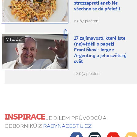
strozzapreti aneb Ne
všechno se dá přeložit
2.087 přečtení
17 zajímavostí, které jste
VÍTE, ŽE...
(ne)věděli o papeži
Františkovi: Jorge z
Argentiny a jeho světský
svět
12.634 přečtení
INSPIRACE
JE DÍLEM PRŮVODCŮ A
ODBORNÍKŮ Z
RADYNACESTU.CZ