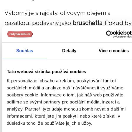
Výborný je s rajčaty, olivovým olejem a
bazalkou, podávaný jako
bruschetta
. Pokud by
přece jen zbýval, dá se
využít při přípravě
receptů
jako je „cialda“ s rajčátky, cibulí,
Souhlas
Detaily
Více o cookies
brambory a olivami, které se promíchají a před
podáváním se do všeho přimíchá na kousky
Tato webová stránka používá cookies
natrhaný chléb. Dá se připravit i jako „fetta
K personalizaci obsahu a reklam, poskytování funkcí
francesca“ zapečený, namočený v mléku a
sociálních médií a analýze naší návštěvnosti využíváme
dochucený mortadelou, sýrem, mozzarellou a
soubory cookie. Informace o tom, jak náš web používáte,
sdílíme se svými partnery pro sociální média, inzerci a
vejci.
analýzy. Partneři tyto údaje mohou zkombinovat s dalšími
informacemi, které jste jim poskytli nebo které získali v
A jak je to s onou certifikací? Altamurský chléb
důsledku toho, že používáte jejich služby.
jako první evropské pečivo zísal roku 2003