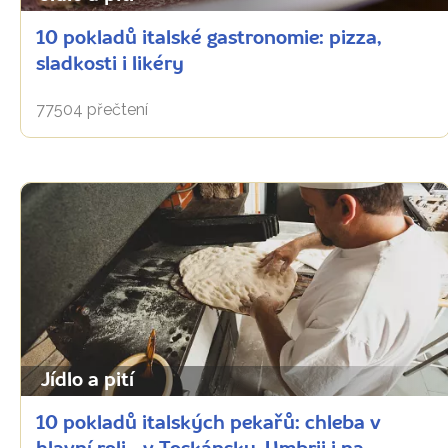
10 pokladů italské gastronomie: pizza,
sladkosti i likéry
77504 přečtení
Jídlo a pití
10 pokladů italských pekařů: chleba v