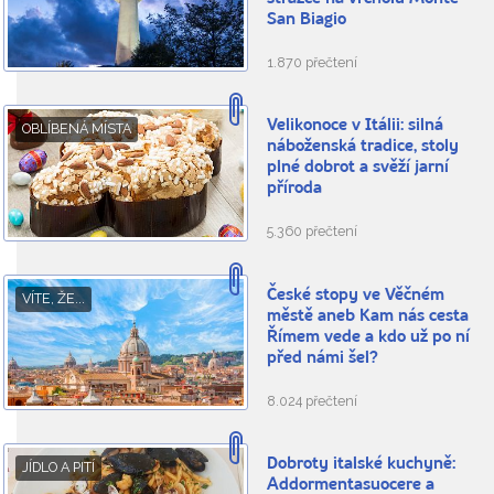
San Biagio
1.870 přečtení
Velikonoce v Itálii: silná
OBLÍBENÁ MÍSTA
náboženská tradice, stoly
plné dobrot a svěží jarní
příroda
5.360 přečtení
České stopy ve Věčném
VÍTE, ŽE...
městě aneb Kam nás cesta
Římem vede a kdo už po ní
před námi šel?
8.024 přečtení
Dobroty italské kuchyně:
JÍDLO A PITÍ
Addormentasuocere a