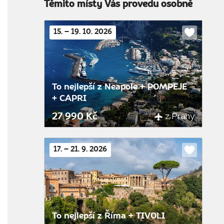
Těmito místy Vás provedu osobně
15. – 19. 10. 2026
Do
oblíbenýc
To nejlepší z Neapole + POMPEJE
+ CAPRI
z Prahy
27 990 Kč
17. – 21. 9. 2026
Do
oblíbenýc
To nejlepší z Říma + TIVOLI