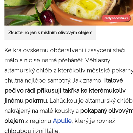
Zkuste ho jen s místním olivovým olejem
Ke královskému občerstvení i zasycení stačí
málo a nic se nemá přehánět. Věhlasný
altamurský chléb z kterékoliv městské pekárn
chutná nejlépe samotný. Jak známo,
Italové
pečivo rádi přikusují takřka ke kterémukoliv
jinému pokrmu
. Lahůdkou je altamurský chléb
nakrájený na malé kousky a
pokapaný olivový
olejem
z regionu
Apulie
, který je rovněž
chloubou jižní Itálie.