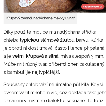
Křupavý zvenčí, nadýchaně měkký uvnitř
Díky použité mouce má nadýchaná střídka
chleba
typickou slámově žlutou barvu
. Kůrka
je oproti ní dost tmavá, často i lehce připálená,
a je
velmi křupavá a silná
, mívá alespoň 3 mm.
Může mít různý tvar, přičemž onen zakulacený
s bambulí je nejtypičtější.
Současný chléb váží minimálně půl kila. Kdysi
ovšem vážil mnohem víc, což dokládá také jeh
označení v místním dialektu: sckuanè. To totiž