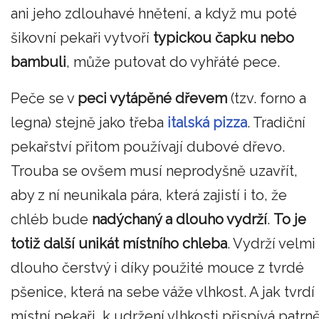
ani jeho zdlouhavé hnětení, a když mu poté
šikovní pekaři vytvoří
typickou čapku nebo
bambuli
, může putovat do vyhřáté pece.
Peče se v
peci vytápěné dřevem
(tzv. forno a
legna) stejně jako třeba
italská pizza
. Tradiční
pekařství přitom používají dubové dřevo.
Trouba se ovšem musí neprodyšně uzavřít,
aby z ní neunikala pára, která zajistí i to, že
chléb bude
nadýchaný a dlouho vydrží
.
To je
totiž další unikát místního chleba
. Vydrží velmi
dlouho čerstvý i díky použité mouce z tvrdé
pšenice, která na sebe váže vlhkost. A jak tvrdí
místní pekaři, k udržení vlhkosti přispívá patrn