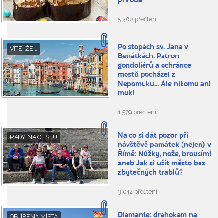
příroda
5.360 přečtení
Po stopách sv. Jana v
VÍTE, ŽE...
Benátkách: Patron
gondoliérů a ochránce
mostů pocházel z
Nepomuku... Ale nikomu ani
muk!
1.579 přečtení
Na co si dát pozor při
RADY NA CESTU
návštěvě památek (nejen) v
Římě: Nůžky, nože, brousím!
aneb Jak si užít město bez
zbytečných trablů?
3.042 přečtení
Diamante: drahokam na
OBLÍBENÁ MÍSTA