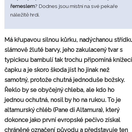
řemeslem
? Dodnes jsou místní na své pekaře
náležitě hrdí.
Má křupavou silnou kůrku, nadýchanou střídk
slámově žluté barvy, jeho zakulacený tvar s
typickou bambulí tak trochu připomíná knížecí
čapku a je skoro škoda jíst ho jinak než
samotný, protože chutná jednoduše božsky.
Řeklo by se obyčejný chleba, ale kdo ho
jednou ochutná, nosil by ho na rukou. To je
altamurský chléb (Pane di Altamura), který
dokonce jako první evropské pečivo získal
chráněné označení původu a představuje ten