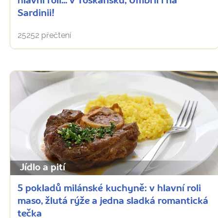
hlavní roli... v Toskánsku, Umbrii i na
Sardinii!
25252 přečtení
Jídlo a pití
5 pokladů milánské kuchyně: v hlavní roli
maso, žlutá rýže a jedna sladká romantická
tečka