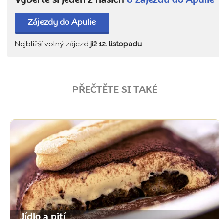
Vyberte si jeden z našich
8 zájezdů do Apulie
Zájezdy do Apulie
Nejbližší volný zájezd
již 12. listopadu
PŘEČTĚTE SI TAKÉ
Jídlo a pití