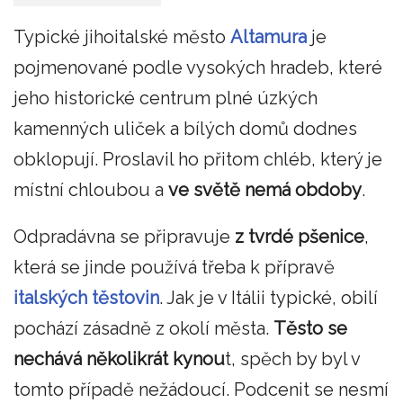
Typické jihoitalské město
Altamura
je
pojmenované podle vysokých hradeb, které
jeho historické centrum plné úzkých
kamenných uliček a bílých domů dodnes
obklopují. Proslavil ho přitom chléb, který je
místní chloubou a
ve světě nemá obdoby
.
Odpradávna se připravuje
z tvrdé pšenice
,
která se jinde používá třeba k přípravě
italských těstovin
. Jak je v Itálii typické, obilí
pochází zásadně z okolí města.
Těsto se
nechává několikrát kynou
t, spěch by byl v
tomto případě nežádoucí. Podcenit se nesmí