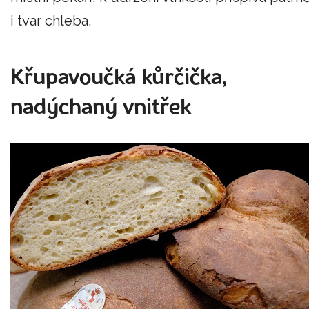
i tvar chleba.
Křupavoučká kůrčička,
nadýchaný vnitřek