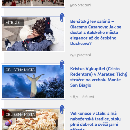
506 přečtení
Benátský lev salónů –
VÍTE, ŽE...
Giacomo Casanova: Jak se
dostal z italského města
elegance až do českého
Duchcova?
652 přečtení
Kristus Vykupitel (Cristo
OBLÍBENÁ MÍSTA
Redentore) v Maratee: Tichý
strážce na vrcholu Monte
San Biagio
1.870 přečtení
Velikonoce v Itálii: silná
OBLÍBENÁ MÍSTA
náboženská tradice, stoly
plné dobrot a svěží jarní