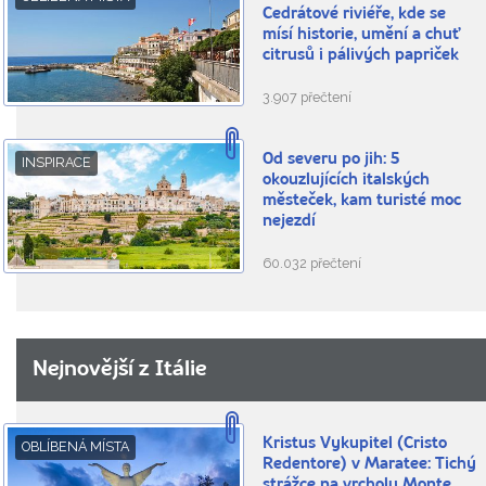
Cedrátové riviéře, kde se
mísí historie, umění a chuť
citrusů i pálivých papriček
3.907 přečtení
Od severu po jih: 5
INSPIRACE
okouzlujících italských
městeček, kam turisté moc
nejezdí
60.032 přečtení
Nejnovější z Itálie
Kristus Vykupitel (Cristo
OBLÍBENÁ MÍSTA
Redentore) v Maratee: Tichý
strážce na vrcholu Monte