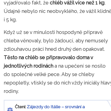
vyjadřovalo fakt, že
chléb vážil více než 1 kg
.
Údajně nebylo nic neobvyklého, že vážil klidn
i 5 kg.
Když už se v minulosti hospodyně přípravě
chleba věnovaly, bylo žádoucí, aby nemusely
zdlouhavou práci hned druhý den opakovat.
T
ěsto na chléb se připravovalo doma v
jednotlivých rodinách
a na upečení se nosilo
do společné velké pece. Aby se chleby
nepopletly, vtiskly se do nich vždy iniciály hlav
rodiny.
Čtení:
Zájezdy do Itálie – srovnání a