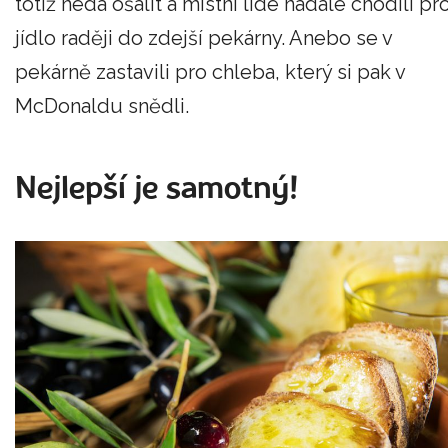
totiž nedá ošálit a místní lidé nadále chodili pr
jídlo raději do zdejší pekárny. Anebo se v
pekárně zastavili pro chleba, který si pak v
McDonaldu snědli.
Nejlepší je samotný!