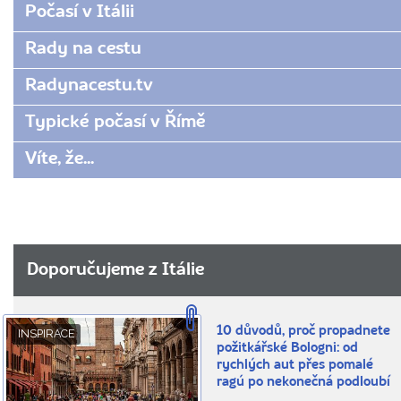
Počasí v Itálii
Rady na cestu
Radynacestu.tv
Typické počasí v Římě
Víte, že...
Doporučujeme z Itálie
10 důvodů, proč propadnete
INSPIRACE
požitkářské Bologni: od
rychlých aut přes pomalé
ragú po nekonečná podloubí