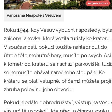
Panorama Neapole s Vesuvem
Roku
1944
, kdy Vesuv vybuchl naposledy, byl
zničena lanovka, která vozila turisty ke kráteru.
V současnosti, pokud toužíte nahlédnout do
útrob této mohutné hory, musíte po svých. Asi
kilometr od kráteru se nachází parkoviště, tudí
se nemusíte obávat náročného stoupání. Ke
kráteru se platí vstupné, přičemž můžete projí
zhruba polovinu jeho obvodu.
Pokud hledáte dobrodružství, výstup na Vesu
vás určitě uspokojí. Jde přeci o činnou sopku,