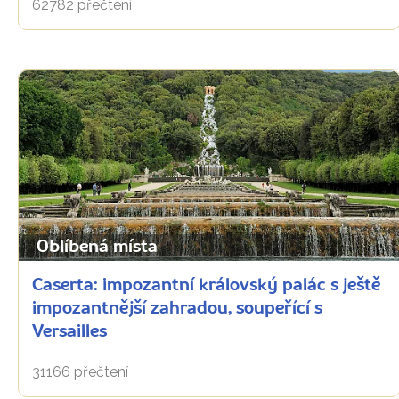
62782 přečtení
Oblíbená místa
Caserta: impozantní královský palác s ještě
impozantnější zahradou, soupeřící s
Versailles
31166 přečtení