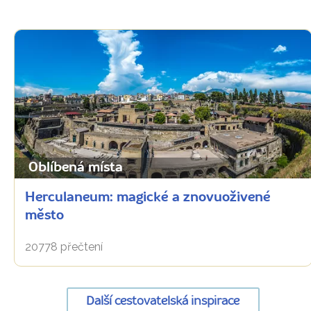
Oblíbená místa
Herculaneum: magické a znovuoživené
město
20778 přečtení
Další cestovatelská inspirace