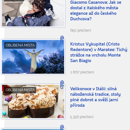
Giacomo Casanova: Jak se
dostal z italského města
elegance až do českého
Duchcova?
650 přečtení
Kristus Vykupitel (Cristo
OBLÍBENÁ MÍSTA
Redentore) v Maratee: Tichý
strážce na vrcholu Monte
San Biagio
1.867 přečtení
Velikonoce v Itálii: silná
OBLÍBENÁ MÍSTA
náboženská tradice, stoly
plné dobrot a svěží jarní
příroda
5.356 přečtení