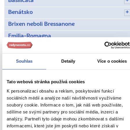
Basilicata
Benátsko
Brixen neboli Bressanone
Emilia-Romagna
Furlansko-Julské Benátsko
Italská města
Souhlas
Detaily
Více o cookies
Kalábrie
Tato webová stránka používá cookies
Kampánie
K personalizaci obsahu a reklam, poskytování funkcí
Amalfinské pobřeží
sociálních médií a analýze naší návštěvnosti využíváme
soubory cookie. Informace o tom, jak náš web používáte,
Capri
sdílíme se svými partnery pro sociální média, inzerci a
analýzy. Partneři tyto údaje mohou zkombinovat s dalšími
Caserta
informacemi, které jste jim poskytli nebo které získali v