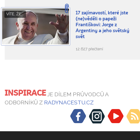
17 zajímavostí, které jste
VÍTE, ŽE...
(ne)věděli o papeži
Františkovi: Jorge z
Argentiny a jeho světský
svět
12.627 přečtení
INSPIRACE
JE DÍLEM PRŮVODCŮ A
ODBORNÍKŮ Z
RADYNACESTU.CZ