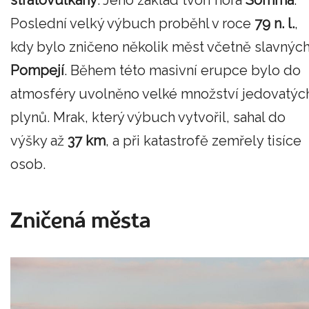
stratovulkány
. Jeho základ tvoří hora
Somma
.
Poslední velký výbuch proběhl v roce
79 n. l.
,
kdy bylo zničeno několik měst včetně slavnýc
Pompejí
. Během této masivní erupce bylo do
atmosféry uvolněno velké množství jedovatýc
plynů. Mrak, který výbuch vytvořil, sahal do
výšky až
37 km
, a při katastrofě zemřely tisíce
osob.
Zničená města