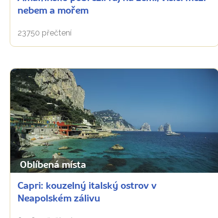
nebem a mořem
23750 přečtení
Oblíbená místa
Capri: kouzelný italský ostrov v
Neapolském zálivu