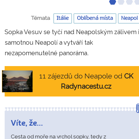
Témata
Itálie
Oblíbená místa
Neapol
Sopka Vesuv se tyčí nad Neapolským zálivem 
samotnou Neapolí a vytváří tak
nezapomenutelné panoráma.
11 zájezdů do Neapole od
CK
Radynacestu.cz
Víte, že…
Cesta od moře na vrchol sopky, tedy z