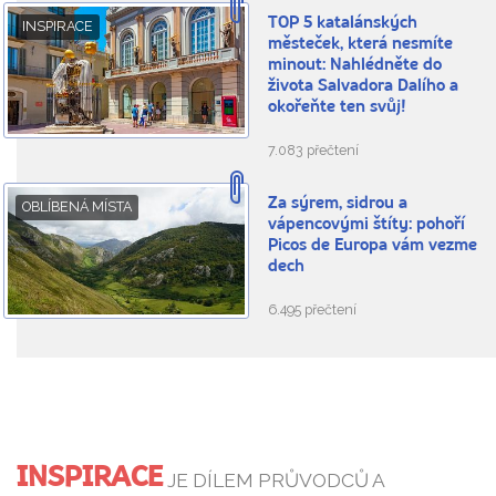
TOP 5 katalánských
INSPIRACE
městeček, která nesmíte
minout: Nahlédněte do
života Salvadora Dalího a
okořeňte ten svůj!
7.083 přečtení
Za sýrem, sidrou a
OBLÍBENÁ MÍSTA
vápencovými štíty: pohoří
Picos de Europa vám vezme
dech
6.495 přečtení
INSPIRACE
JE DÍLEM PRŮVODCŮ A