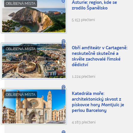
Asturie: region, kde se
OBLÍBENÁ MÍSTA
zrodilo Španělsko
5.153 přečtení
Obří amfiteátr v Cartageně:
OBLÍBENÁ MÍSTA
neskutečně skutečné a
skvěle zachovalé římské
dědictví
1.224 přečtení
Katedrála moře:
OBLÍBENÁ MÍSTA
architektonický skvost z
pískovce hory Montjuïc je
perlou Barcelony
4.183 přečtení