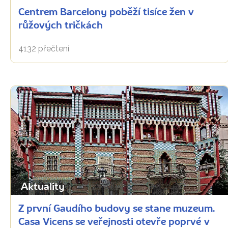
Centrem Barcelony poběží tisíce žen v
růžových tričkách
4132 přečtení
Aktuality
Z první Gaudího budovy se stane muzeum.
Casa Vicens se veřejnosti otevře poprvé v