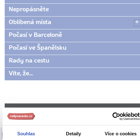
Nepropásněte
Oblíbená místa
Počasí v Barceloně
Počasí ve Španělsku
Rady na cestu
Víte, že...
Doporučujeme z Španělska
Souhlas
Detaily
Více o cookies
Královské kasino v Murcii:
OBLÍBENÁ MÍSTA
Klenot luxusu a historie v