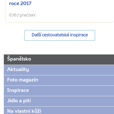
roce 2017
6767 přečtení
Další cestovatelská inspirace
URL
Španělsko
stránky:
www.radynacestu.cz/magazin/barcelona-
Aktuality
rally-
monte/
Foto magazín
Inspirace
Jídlo a pití
Na vlastní kůži