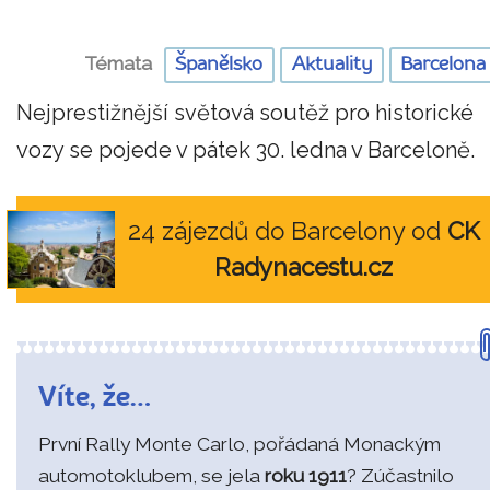
Témata
Španělsko
Aktuality
Barcelona
Nejprestižnější světová soutěž pro historické
vozy se pojede v pátek 30. ledna v Barceloně.
24 zájezdů do Barcelony od
CK
Radynacestu.cz
Víte, že…
První Rally Monte Carlo, pořádaná Monackým
automotoklubem, se jela
roku 1911
? Zúčastnilo