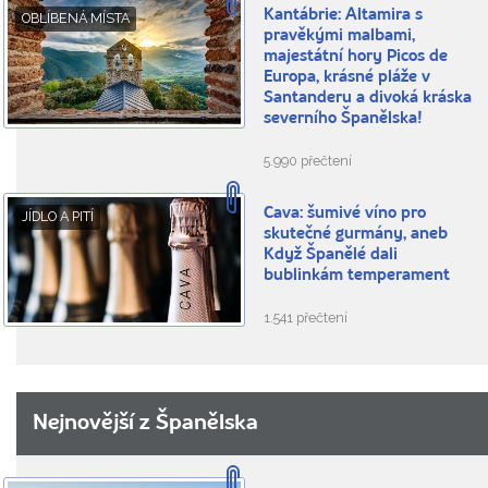
Kantábrie: Altamira s
OBLÍBENÁ MÍSTA
pravěkými malbami,
majestátní hory Picos de
Europa, krásné pláže v
Santanderu a divoká kráska
severního Španělska!
5.990 přečtení
Cava: šumivé víno pro
JÍDLO A PITÍ
skutečné gurmány, aneb
Když Španělé dali
bublinkám temperament
1.541 přečtení
Nejnovější z Španělska