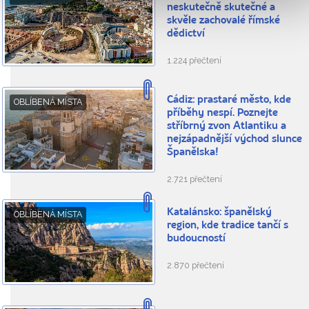
neskutečně skutečné a
skvěle zachovalé římské
dědictví
1.224 přečtení
Cádiz: prastaré město, kde
OBLÍBENÁ MÍSTA
příběhy nespí. Poznejte
stříbrný zvon Atlantiku a
nejzápadnější východ slunce
Španělska!
2.721 přečtení
Katalánsko: španělský
OBLÍBENÁ MÍSTA
region, kde tradice tančí s
budoucností
2.870 přečtení