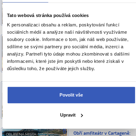
srdci města
Tato webová stránka používá cookies
315 přečtení
K personalizaci obsahu a reklam, poskytování funkcí
sociálních médií a analýze naší návštěvnosti využíváme
soubory cookie. Informace o tom, jak náš web používáte,
Šunky a špunty Aneb
VÍTE, ŽE...
sdílíme se svými partnery pro sociální média, inzerci a
bohatství jižního Španělska
analýzy. Partneři tyto údaje mohou zkombinovat s dalšími
571 přečtení
informacemi, které jste jim poskytli nebo které získali v
důsledku toho, že používáte jejich služby.
Asturie: region, kde se
OBLÍBENÁ MÍSTA
zrodilo Španělsko
Povolit vše
5.153 přečtení
Upravit
Obří amfiteátr v Cartageně:
OBLÍBENÁ MÍSTA