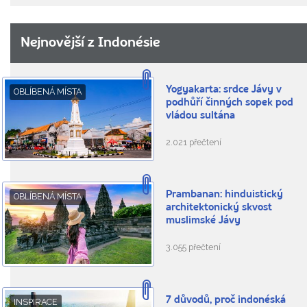
Nejnovější z Indonésie
Yogyakarta: srdce Jávy v
OBLÍBENÁ MÍSTA
podhůří činných sopek pod
vládou sultána
2.021 přečtení
Prambanan: hinduistický
OBLÍBENÁ MÍSTA
architektonický skvost
muslimské Jávy
3.055 přečtení
7 důvodů, proč indonéská
INSPIRACE