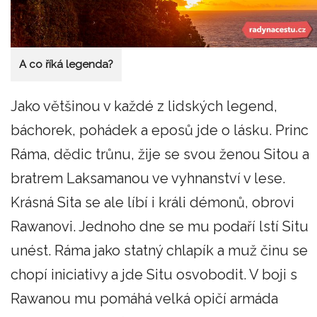
A co říká legenda?
Jako většinou v každé z lidských legend,
báchorek, pohádek a eposů jde o lásku. Princ
Ráma, dědic trůnu, žije se svou ženou Sitou a
bratrem Laksamanou ve vyhnanství v lese.
Krásná Sita se ale líbí i králi démonů, obrovi
Rawanovi. Jednoho dne se mu podaří lstí Situ
unést. Ráma jako statný chlapík a muž činu se
chopí iniciativy a jde Situ osvobodit. V boji s
Rawanou mu pomáhá velká opičí armáda