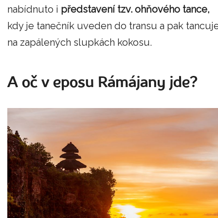
nabídnuto i
představení tzv. ohňového tance,
kdy je tanečník uveden do transu a pak tancuj
na zapálených slupkách kokosu.
A oč v eposu Rámájany jde?