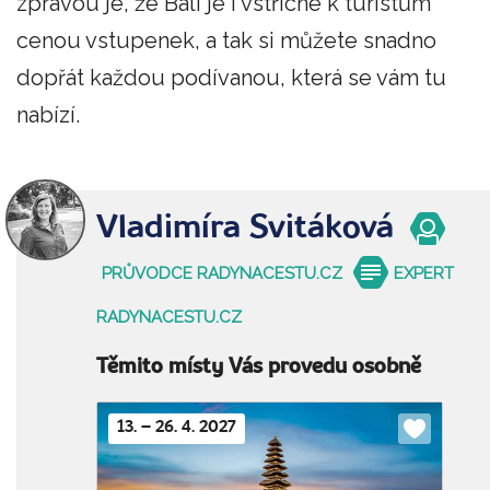
zprávou je, že Bali je i vstřícné k turistům
cenou vstupenek, a tak si můžete snadno
dopřát každou podívanou, která se vám tu
nabízí.
Vladimíra Svitáková
PRŮVODCE RADYNACESTU.CZ
EXPERT
RADYNACESTU.CZ
Těmito místy Vás provedu osobně
13. – 26. 4. 2027
Do
oblíbenýc