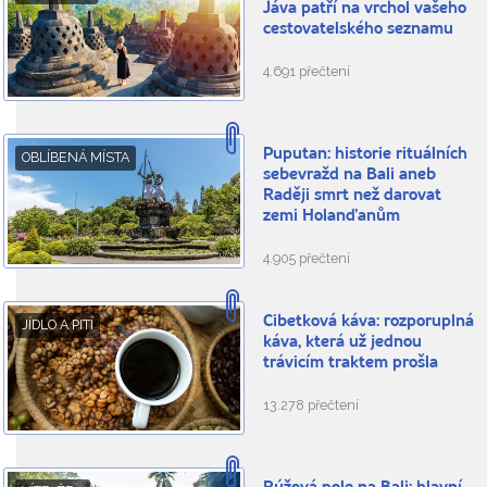
Jáva patří na vrchol vašeho
cestovatelského seznamu
4.691 přečtení
Puputan: historie rituálních
OBLÍBENÁ MÍSTA
sebevražd na Bali aneb
Raději smrt než darovat
zemi Holanďanům
4.905 přečtení
Cibetková káva: rozporuplná
JÍDLO A PITÍ
káva, která už jednou
trávicím traktem prošla
13.278 přečtení