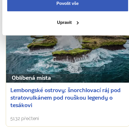
Povolit vše
Upravit
Oblíbená místa
Lembongské ostrovy: šnorchlovací ráj pod
stratovulkánem pod rouškou legendy o
tesákovi
5132 přečtení