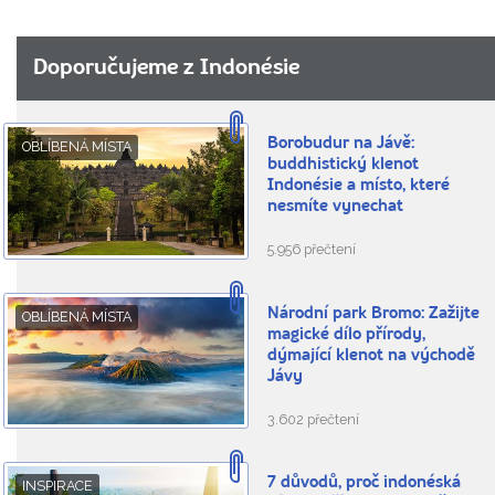
Doporučujeme z Indonésie
Borobudur na Jávě:
OBLÍBENÁ MÍSTA
buddhistický klenot
Indonésie a místo, které
nesmíte vynechat
5.956 přečtení
Národní park Bromo: Zažijte
OBLÍBENÁ MÍSTA
magické dílo přírody,
dýmající klenot na východě
Jávy
3.602 přečtení
7 důvodů, proč indonéská
INSPIRACE