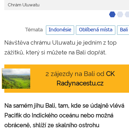
Chrám Uluwatu
Témata
Indonésie
Oblíbená místa
Bali
Návštěva chrámu Uluwatu je jedním z top
zážitků, který si můžete na Bali dopřát.
2 zájezdy na Bali od
CK
Radynacestu.cz
Na samém jihu Bali, tam, kde se údajně vlévá
Pacifik do Indického oceánu nebo možná
obráceně, shlíží ze skalního ostrohu