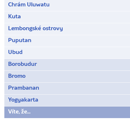
Chrám Uluwatu
Kuta
Lembongské ostrovy
Puputan
Ubud
Borobudur
Bromo
Prambanan
Yogyakarta
Víte, že...