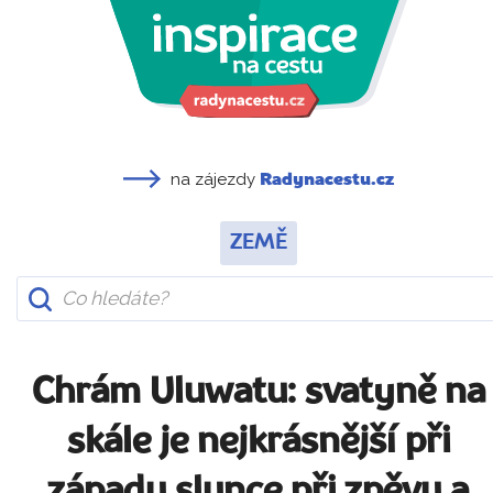
na zájezdy
Radynacestu.cz
ZEMĚ
Chrám Uluwatu: svatyně na
skále je nejkrásnější při
západu slunce při zpěvu a