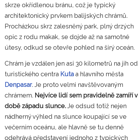
skrze okřídlenou bránu, což je typický
architektonický prvkem balijských chrámů.
Procházkou skrz zalesněný park, plný drzých
opic z rodu makak, se dojde až na samotné
útesy, odkud se otevře pohled na širý oceán.
Chrám je vzdálen jen asi 30 kilometrů na jih od
turistického centra
Kuta
a hlavního města
Denpasar
. Je proto velmi navštěvovaným
chrámem.
Nejvíce
lidí sem pravidelně zamíří v
době západu slunce.
Je odsud totiž nejen
nádherný výhled na slunce koupající se ve
večerním oceánu, ale hlavně se tu denně
odehrává představení jednoho z typických