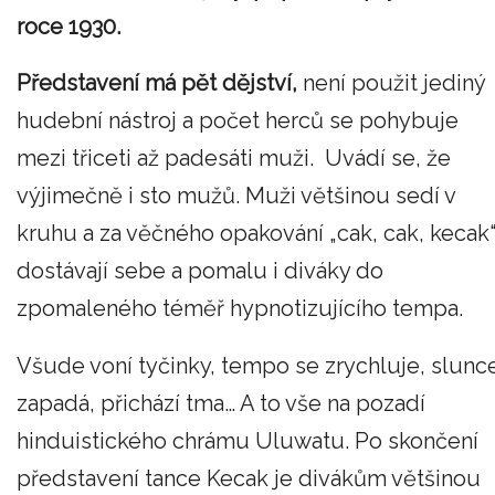
roce 1930.
Představení má pět dějství,
není použit jediný
hudební nástroj a počet herců se pohybuje
mezi třiceti až padesáti muži. Uvádí se, že
výjimečně i sto mužů. Muži většinou sedí v
kruhu a za věčného opakování „cak, cak, kecak
dostávají sebe a pomalu i diváky do
zpomaleného téměř hypnotizujícího tempa.
Všude voní tyčinky, tempo se zrychluje, slunc
zapadá, přichází tma… A to vše na pozadí
hinduistického chrámu Uluwatu. Po skončení
představení tance Kecak je divákům většinou