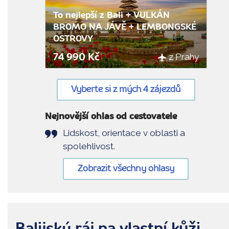
To nejlepší z Bali + VULKÁN
BROMO NA JÁVĚ + LEMBONGSKÉ
OSTROVY
z Prahy
74 990 Kč
Vyberte si z mých 4 zájezdů
Nejnovější ohlas od cestovatele
Lidskost, orientace v oblasti a
spolehlivost.
Zobrazit všechny ohlasy