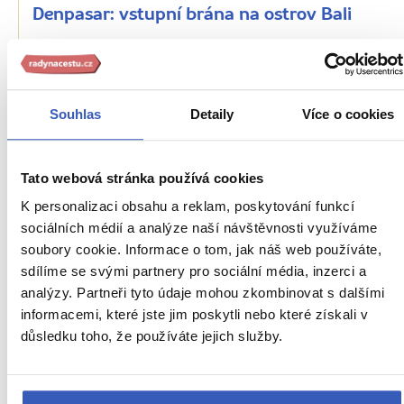
Denpasar: vstupní brána na ostrov Bali
11262 přečtení
Souhlas
Detaily
Více o cookies
Tato webová stránka používá cookies
K personalizaci obsahu a reklam, poskytování funkcí
sociálních médií a analýze naší návštěvnosti využíváme
soubory cookie. Informace o tom, jak náš web používáte,
sdílíme se svými partnery pro sociální média, inzerci a
analýzy. Partneři tyto údaje mohou zkombinovat s dalšími
Oblíbená místa
informacemi, které jste jim poskytli nebo které získali v
důsledku toho, že používáte jejich služby.
Kuta: plážové město surfařů, které nabízí
vše, na co si vzpomenete
7648 přečtení