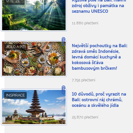
Rýžová pole na Bali: hlavní
VÍTE, ŽE...
zdroj obživy i památka na
seznamu UNESCO
11.880 přečtení
Největší pochoutky na Bali:
JÍDLO A PITÍ
zdravá směs Indonésie,
levná domácí kuchyně a
kokosová šťáva
bambusovým brčkem!
7.791 přečtení
10 důvodů, proč vyrazit na
INSPIRACE
Bali: ostrovní ráj chrámů,
oceánu a skvělého jídla
25.870 přečtení