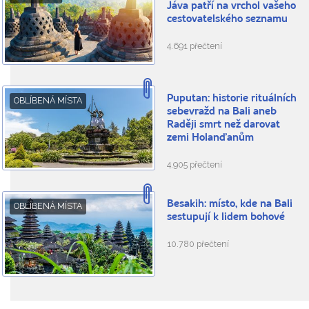
Jáva patří na vrchol vašeho
cestovatelského seznamu
4.691 přečtení
Puputan: historie rituálních
OBLÍBENÁ MÍSTA
sebevražd na Bali aneb
Raději smrt než darovat
zemi Holanďanům
4.905 přečtení
Besakih: místo, kde na Bali
OBLÍBENÁ MÍSTA
sestupují k lidem bohové
10.780 přečtení