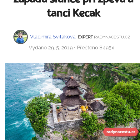
tanci Kecak
Vladimíra Svitáková
,
EXPERT
RADYNACESTU.CZ
Vydáno 29. 5. 2019 • Přečteno 8495x