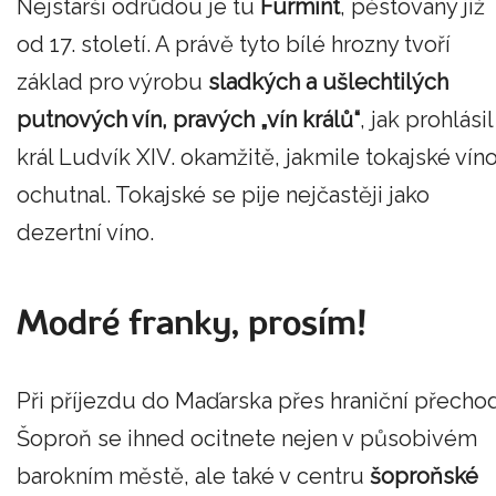
Nejstarší odrůdou je tu
Furmint
, pěstovaný již
od 17. století. A právě tyto bílé hrozny tvoří
základ pro výrobu
sladkých a ušlechtilých
putnových vín, pravých „vín králů“
, jak prohlásil
král Ludvík XIV. okamžitě, jakmile tokajské vín
ochutnal. Tokajské se pije nejčastěji jako
dezertní víno.
Modré franky, prosím!
Při příjezdu do Maďarska přes hraniční přecho
Šoproň se ihned ocitnete nejen v působivém
barokním městě, ale také v centru
šoproňské