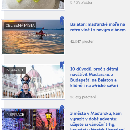
8.363 přečtení
Balaton: maďarské moře na
OBLÍBENÁ MÍSTA
retro vlně i s novým elánem
42.047 přečtení
10 důvodů, proč s dětmi
INSPIRACE
navštívit Maďarsko: z
Budapešti na Balaton a
klidně i na africké safari
20.423 přečtení
3 města v Maďarsku, kam
INSPIRACE
vyrazit v době adventu:
užijete si vánoční trhy,