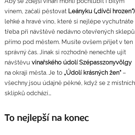
Aby se zdejší vinaři mohli pochlubit i bílým
vínem, začali pěstovat
Leányku („dívčí hrozen“)
lehké a hravé víno, které si nejlépe vychutnáte
třeba při návštěvě nedávno otevřených sklepů
přímo pod městem. Musíte ovšem přijet v ten
správný čas. Jinak si rozhodně nenechte ujít
návštěvu
vinařského
údolí Szépasszonyvölgy
na okraji města. Je to
„Údolí krásných žen“
–
všechny jsou údajně pěkné, když se z místních
sklípků odchází…
To nejlepší na konec