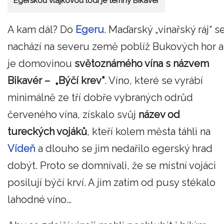
Egerskou vlajkovou lodí je temný Bikavér
A kam dál? Do
Egeru
. Maďarský „vinařský ráj“ s
nachází na severu země poblíž Bukových hor a
je domovinou
světoznámého vína s názvem
Bikavér – „Býčí krev"
. Víno, které se vyrábí
minimálně ze tří dobře vybraných odrůd
červeného vína, získalo svůj
název od
tureckých vojáků
, kteří kolem města táhli na
Vídeň
a dlouho se jim nedařilo egerský hrad
dobýt. Proto se domnívali, že se místní vojáci
posilují býčí krví. A jim zatím od pusy stékalo
lahodné víno…