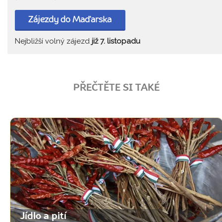
Zájezdy do Maďarska
Nejbližší volný zájezd
již 7. listopadu
PŘEČTĚTE SI TAKÉ
Jídlo a pití