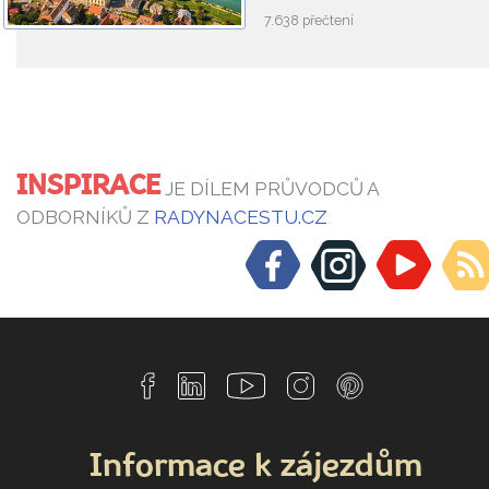
7.638 přečtení
INSPIRACE
JE DÍLEM PRŮVODCŮ A
ODBORNÍKŮ Z
RADYNACESTU.CZ
Informace k zájezdům