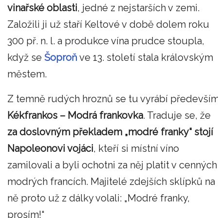
vinařské oblasti
, jedné z nejstarších v zemi.
Založili ji už staří Keltové v době dolem roku
300 př. n. l. a produkce vína prudce stoupla,
když se
Šoproň
ve 13. století stala královským
městem.
Z temně rudých hroznů se tu vyrábí předevší
Kékfrankos – Modrá frankovka
. Traduje se, že
za doslovným překladem „modré franky“ stojí
Napoleonovi vojáci
, kteří si místní víno
zamilovali a byli ochotni za něj platit v cenných
modrých francích. Majitelé zdejších sklípků na
ně proto už z dálky volali:
„
Modré franky,
prosím!
“