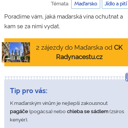
Témata
Maďarsko
Jídlo a pití
Poradíme vám, jaká maďarská vína ochutnat a
kam se za nimi vydat.
2 zájezdy do Maďarska od
CK
Radynacestu.cz
Tip pro vás:
K maďarským vínům je nejlepší zakousnout
pagáče
(pogácsa) nebo
chleba se sádlem
(zsíros
kenyér).