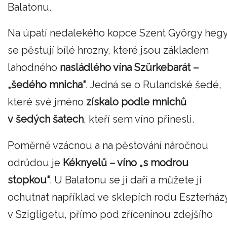
Balatonu.
Na úpatí nedalekého kopce Szent György heg
se pěstují bílé hrozny, které jsou základem
lahodného
nasládlého vína Szürkebarát –
„šedého mnicha“
. Jedná se o Rulandské šedé,
které své jméno
získalo podle mnichů
v šedých šatech
, kteří sem víno přinesli.
Poměrně vzácnou a na pěstování náročnou
odrůdou je
Kéknyelű – víno „s modrou
stopkou“
. U Balatonu se jí daří a můžete ji
ochutnat například ve sklepích rodu Eszterház
v Szigligetu, přímo pod zříceninou zdejšího