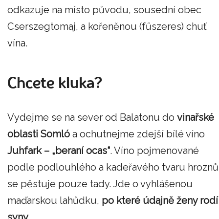
odkazuje na místo původu, sousední obec
Cserszegtomaj, a kořeněnou (fűszeres) chuť
vína.
Chcete kluka?
Vydejme se na sever od Balatonu do
vinařské
oblasti Somló
a ochutnejme zdejší bílé víno
Juhfark – „beraní ocas“
. Víno pojmenované
podle podlouhlého a kadeřavého tvaru hroznů
se pěstuje pouze tady. Jde o vyhlášenou
maďarskou lahůdku,
po které údajně ženy rodí
syny
.