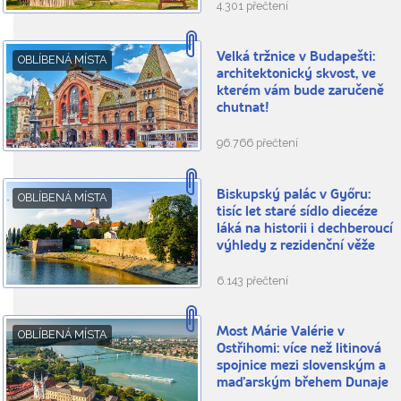
4.301 přečtení
Velká tržnice v Budapešti:
OBLÍBENÁ MÍSTA
architektonický skvost, ve
kterém vám bude zaručeně
chutnat!
96.766 přečtení
Biskupský palác v Győru:
OBLÍBENÁ MÍSTA
tisíc let staré sídlo diecéze
láká na historii i dechberoucí
výhledy z rezidenční věže
6.143 přečtení
Most Márie Valérie v
OBLÍBENÁ MÍSTA
Ostřihomi: více než litinová
spojnice mezi slovenským a
maďarským břehem Dunaje