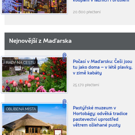
koupání v lázních i bruslení
20.600 přečtení
Nejnovější z Maďarska
Počasí v Maďarsku: Češi jsou
RADY NA CESTU
tu jako doma – v létě plavky,
v zimě kabáty
25.170 přečtení
Pastýřské muzeum v
OBLÍBENÁ MÍSTA
Hortobágy: odvěká tradice
pastevectví uprostřed
větrem ošlehané pusty