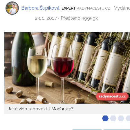
Barbora Šupíková
,
Vydán
EXPERT
RADYNACESTU.CZ
23. 1. 2017 • Přečteno 39959x
Jaké víno si dovézt z Maďarska?