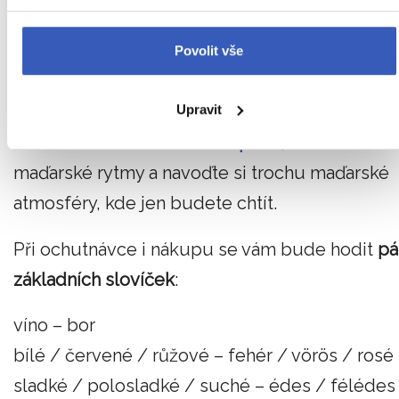
vinohrady a ochutnejte třeba i sladký
muškát
(muskotály), Cabernet Sauvignon, Meloru,
Povolit vše
Chardonnay či exkluzivní ledové víno (jégbor)
.
Upravit
Nakupte si do zásoby víno u místních vinařů
nebo třeba na trzích v
Budapešti
, nalaďte
maďarské rytmy a navoďte si trochu maďarské
atmosféry, kde jen budete chtít.
Při ochutnávce i nákupu se vám bude hodit
pá
základních slovíček
:
víno – bor
bílé / červené / růžové – fehér / vörös / rosé
sladké / polosladké / suché – édes / félédes