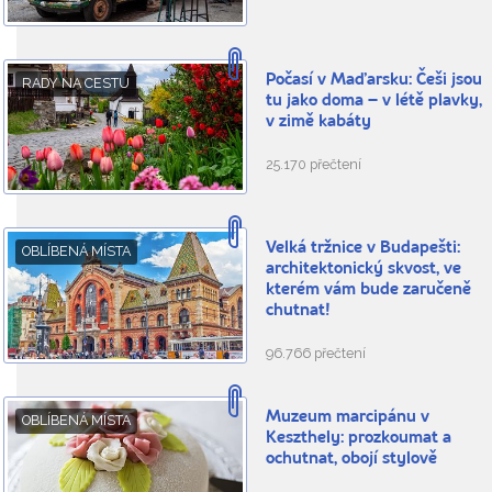
Počasí v Maďarsku: Češi jsou
RADY NA CESTU
tu jako doma – v létě plavky,
v zimě kabáty
25.170 přečtení
Velká tržnice v Budapešti:
OBLÍBENÁ MÍSTA
architektonický skvost, ve
kterém vám bude zaručeně
chutnat!
96.766 přečtení
Muzeum marcipánu v
OBLÍBENÁ MÍSTA
Keszthely: prozkoumat a
ochutnat, obojí stylově