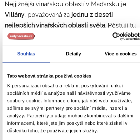
Nejjižnější vinařskou oblastí v Maďarsku je
Villány
, považovaná za
jednu z deseti
nejlepších vinařských oblastí světa
. Pěstují tu
mimo jiné bílou odrůdu
Hárslevelű
(Lipovina)
či červenou
Kadarku
, víno typově blízké
Souhlas
Detaily
Více o cookies
Rulandskému modrému. Rozhodně
neprohloupíte, spojíte-li návštěvu místních
Tato webová stránka používá cookies
sklípků s procházkou po zdejší
Vinné stezce
K personalizaci obsahu a reklam, poskytování funkcí
(Borút) z Villány do obce Siklós
, jejíž
sociálních médií a analýze naší návštěvnosti využíváme
dominantou je jeden z nejzachovalejších
soubory cookie. Informace o tom, jak náš web používáte,
sdílíme se svými partnery pro sociální média, inzerci a
maďarských hradů, ve kterém se ukrýval i král
analýzy. Partneři tyto údaje mohou zkombinovat s dalšími
Zikmund Lucemburský.
informacemi, které jste jim poskytli nebo které získali v
důsledku toho, že používáte jejich služby.
Udělejte si zastávku mezi maďarskými