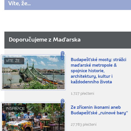
Víte, že...
Doporučujeme z Maďarska
Budapešťské mosty: strážci
VÍTE, ŽE...
maďarské metropole &
spojnice historie,
architektury, kultur i
každodenního života
1.727 přečtení
Ze zřícenin ikonami aneb
INSPIRACE
Budapešťské „ruinové bary“
27.783 přečtení