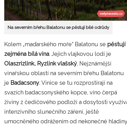
Na severním břehu Balatonu se pěstují bílé odrůdy
Kolem „maďarského moře“ Balatonu se
pěstují
zejména bílá vína
. Jejich vlajkovou lodí je
Olaszrizlink, Ryzlink vlašský
. Nejznámější
vinařskou oblastí na severním břehu Balatonu
je
Badacsony
. Vinice se tu rozprostírají na
svazích badacsonyského kopce, víno čerpá
živiny z čedičového podloží a dosytosti využív
intenzivního slunečního záření, ještě
umocněného odrážením od nekonečné hladin