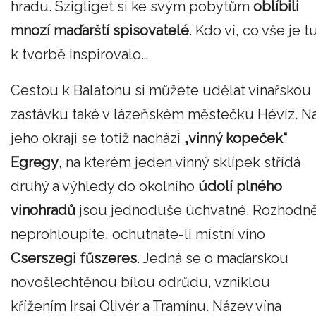
hradu. Szigliget si ke svým pobytům
oblíbili
mnozí maďarští spisovatelé
. Kdo ví, co vše je t
k tvorbě inspirovalo…
Cestou k Balatonu si můžete udělat vinařskou
zastávku také v lázeňském městečku Hévíz. N
jeho okraji se totiž nachází
„vinný kopeček“
Egregy
, na kterém jeden vinný sklípek střídá
druhý a výhledy do okolního
údolí plného
vinohradů
jsou jednoduše úchvatné. Rozhodn
neprohloupíte, ochutnáte-li místní víno
Cserszegi fűszeres
. Jedná se o maďarskou
novošlechtěnou bílou odrůdu, vzniklou
křížením Irsai Olivér a Tramínu. Název vína