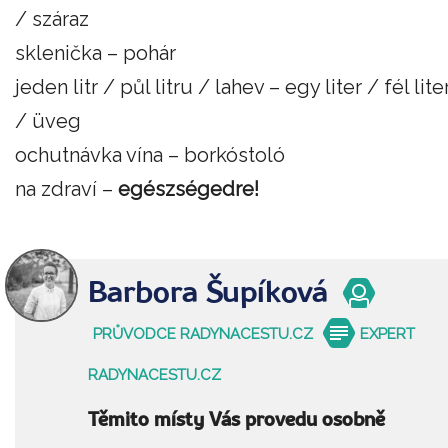
/ száraz
sklenička – pohár
jeden litr / půl litru / lahev – egy liter / fél lite
/ üveg
ochutnávka vína – borkóstoló
na zdraví –
egészségedre!
Barbora Šupíková
PRŮVODCE RADYNACESTU.CZ
EXPERT
RADYNACESTU.CZ
Těmito místy Vás provedu osobně