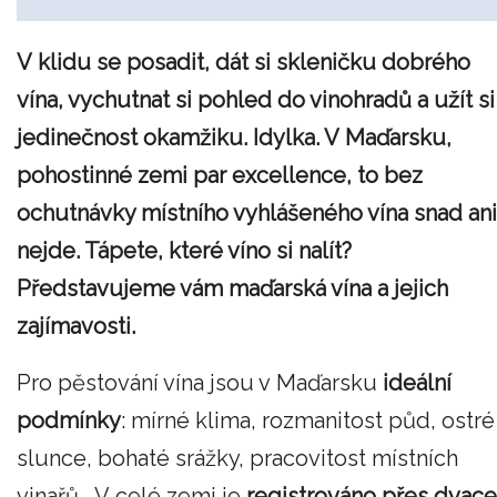
V klidu se posadit, dát si skleničku dobrého
vína, vychutnat si pohled do vinohradů a užít si
jedinečnost okamžiku. Idylka. V Maďarsku,
pohostinné zemi par excellence, to bez
ochutnávky místního vyhlášeného vína snad ani
nejde. Tápete, které víno si nalít?
Představujeme vám maďarská vína a jejich
zajímavosti.
Pro pěstování vína jsou v Maďarsku
ideální
podmínky
: mírné klima, rozmanitost půd, ostré
slunce, bohaté srážky, pracovitost místních
vinařů… V celé zemi je
registrováno přes dvace