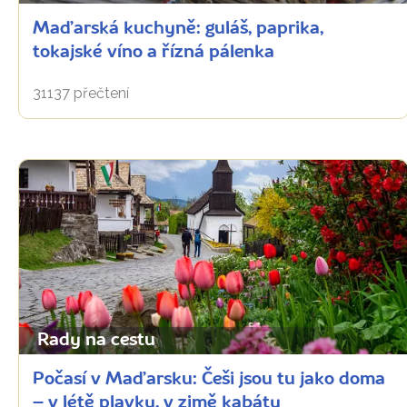
Maďarská kuchyně: guláš, paprika,
tokajské víno a řízná pálenka
31137 přečtení
Rady na cestu
Počasí v Maďarsku: Češi jsou tu jako doma
– v létě plavky, v zimě kabáty