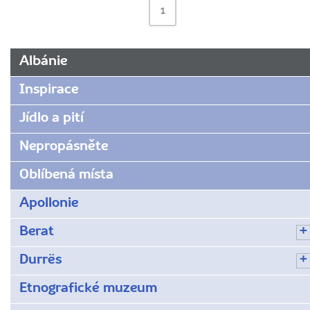
1
Albánie
Inspirace
Jídlo a pití
Nepropásněte
Oblíbená místa
Apollonie
Berat
Durrës
Etnografické muzeum