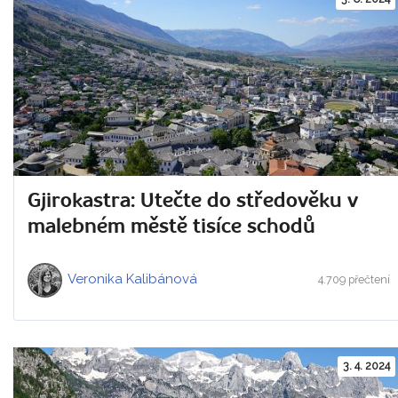
Gjirokastra: Utečte do středověku v
malebném městě tisíce schodů
Veronika Kalibánová
4.709 přečtení
3. 4. 2024