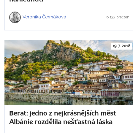
Veronika Čermáková
6.133 přečtení
19. 7. 2018
Berat: jedno z nejkrásnějších měst
Albánie rozdělila nešťastná láska