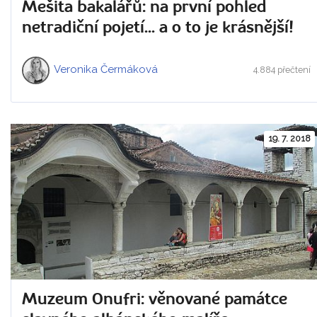
Mešita bakalářů: na první pohled
netradiční pojetí... a o to je krásnější!
Veronika Čermáková
4.884 přečtení
19. 7. 2018
Muzeum Onufri: věnované památce