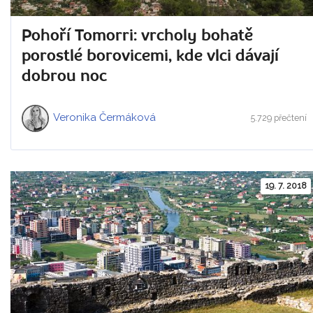
Pohoří Tomorri: vrcholy bohatě
porostlé borovicemi, kde vlci dávají
dobrou noc
Veronika Čermáková
5.729 přečtení
19. 7. 2018