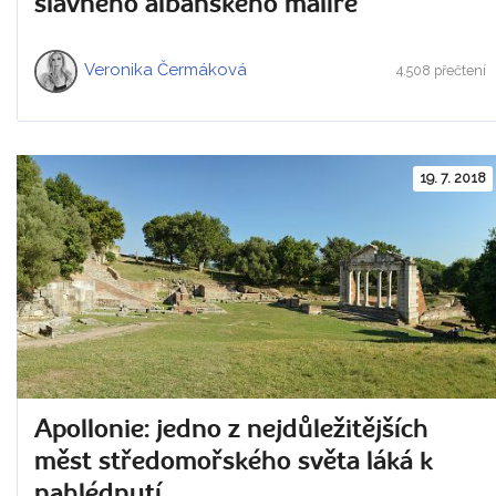
slavného albánského malíře
Veronika Čermáková
4.508 přečtení
19. 7. 2018
Apollonie: jedno z nejdůležitějších
měst středomořského světa láká k
nahlédnutí