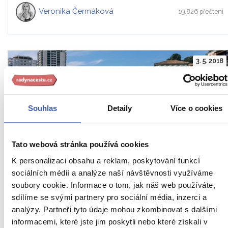
Veronika Čermáková
19.826 přečtení
3. 5. 2018
Souhlas
Detaily
Více o cookies
Tato webová stránka používá cookies
K personalizaci obsahu a reklam, poskytování funkcí
sociálních médií a analýze naší návštěvnosti využíváme
Římský amfiteátr: řadí se mezi největší
soubory cookie. Informace o tom, jak náš web používáte,
amfiteátry Balkánského poloostrova
sdílíme se svými partnery pro sociální média, inzerci a
analýzy. Partneři tyto údaje mohou zkombinovat s dalšími
Veronika Čermáková
informacemi, které jste jim poskytli nebo které získali v
8.005 přečtení