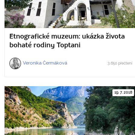
Etnografické muzeum: ukázka života
bohaté rodiny Toptani
Veronika Čermáková
3.650 přečtení
19. 7. 2018