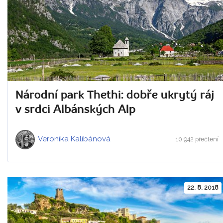
Národní park Thethi: dobře ukrytý ráj
v srdci Albánských Alp
Veronika Kalibánová
10.942 přečtení
22. 8. 2018