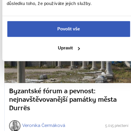
důsledku toho, že používáte jejich služby.
2. 5. 2018
Povolit vše
Upravit
Byzantské fórum a pevnost:
nejnavštěvovanější památky města
Durrës
Veronika Čermáková
5.015 přečtení