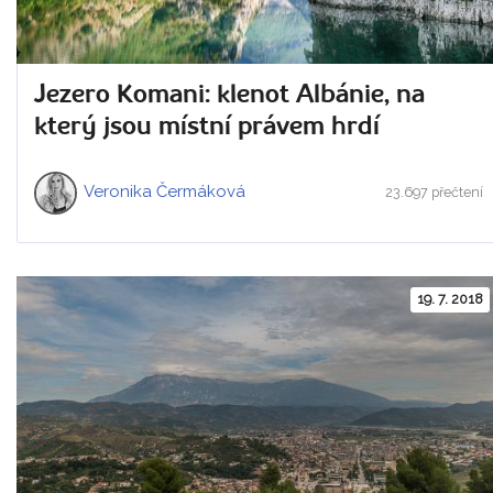
Jezero Komani: klenot Albánie, na
který jsou místní právem hrdí
Veronika Čermáková
23.697 přečtení
19. 7. 2018