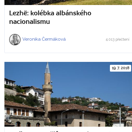
Lezhë: kolébka albánského
nacionalismu
Veronika Čermáková
4.013 přečtení
19. 7. 2018