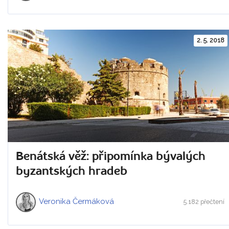
2. 5. 2018
Benátská věž: připomínka bývalých
byzantských hradeb
Veronika Čermáková
5.182 přečtení