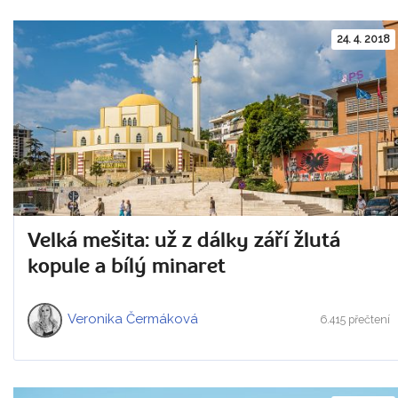
24. 4. 2018
Velká mešita: už z dálky září žlutá
kopule a bílý minaret
Veronika Čermáková
6.415 přečtení