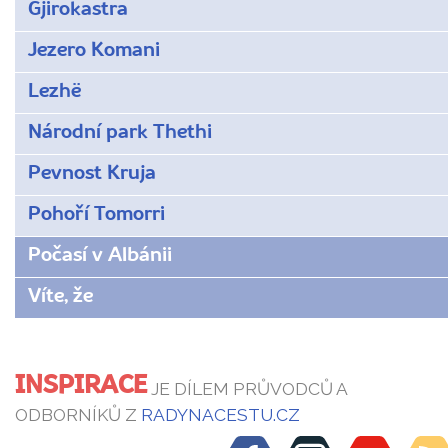
Gjirokastra
Jezero Komani
Lezhë
Národní park Thethi
Pevnost Kruja
Pohoří Tomorri
Počasí v Albánii
Víte, že
INSPIRACE
JE DÍLEM PRŮVODCŮ A
ODBORNÍKŮ Z
RADYNACESTU.CZ