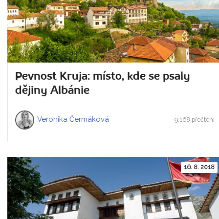
Pevnost Kruja: místo, kde se psaly
dějiny Albánie
Veronika Čermáková
9.168 přečtení
16. 8. 2018