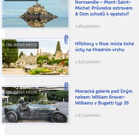
Normandie – Mont-Saint-
Michel: Průvodce ostrovem
& Osm schodů k opatství!
7.464 přečtení
Hřbitovy v Nice: místa tiché
OBLÍBENÁ MÍSTA
úcty na Hradním vrchu
1.826 přečtení
Monacká galerie pod širým
OBLÍBENÁ MÍSTA
nebem: William Grover-
Williams v Bugatti typ 35
1.873 přečtení