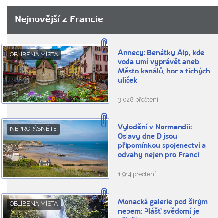
Nejnovější z Francie
Annecy: Benátky Alp, kde
OBLÍBENÁ MÍSTA
voda umí vyprávět aneb
Město kanálů, hor a tichých
uliček
3.028 přečtení
Vylodění v Normandii:
NEPROPÁSNĚTE
Oslavy dne D jsou
připomínkou spojenectví a
odvahy nejen pro Francii
1.914 přečtení
Monacká galerie pod širým
OBLÍBENÁ MÍSTA
nebem: Plášť svědomí je