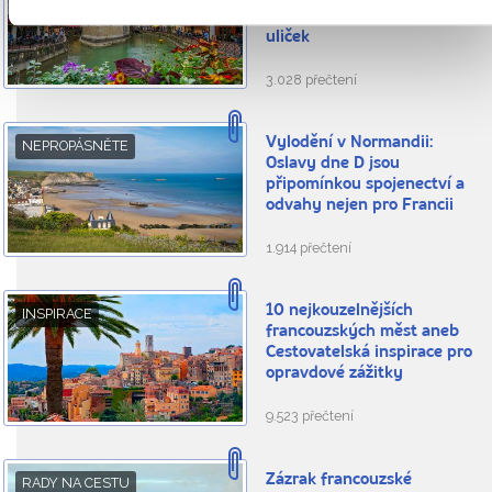
Město kanálů, hor a tichých
uliček
3.028 přečtení
Vylodění v Normandii:
NEPROPÁSNĚTE
Oslavy dne D jsou
připomínkou spojenectví a
odvahy nejen pro Francii
1.914 přečtení
10 nejkouzelnějších
INSPIRACE
francouzských měst aneb
Cestovatelská inspirace pro
opravdové zážitky
9.523 přečtení
Zázrak francouzské
RADY NA CESTU