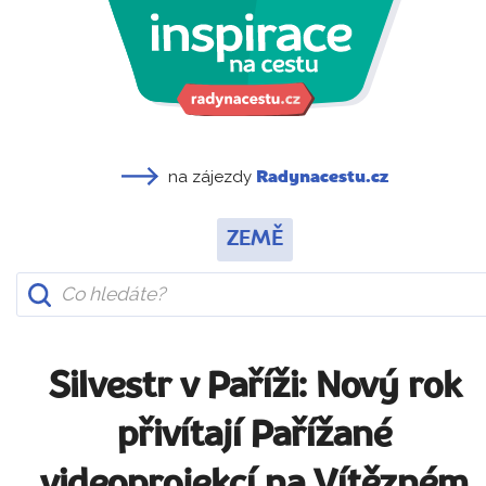
na zájezdy
Radynacestu.cz
ZEMĚ
Silvestr v Paříži: Nový rok
přivítají Pařížané
videoprojekcí na Vítězném