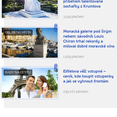
příběhem talentované
sochařky z Krumlova
3.519 přečtení
Monacká galerie pod širým
OBLÍBENÁ MÍSTA
nebem: závodník Louis
Chiron trhal rekordy a
miloval dobré moravské víno
1.509 přečtení
Eiffelova věž: vstupné –
RADY NA CESTU
ceník, kde koupit vstupenky
a jak se vyhnout frontám
239.027 přečtení