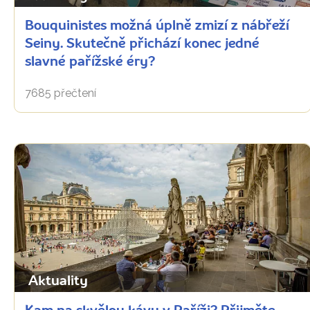
Bouquinistes možná úplně zmizí z nábřeží
Seiny. Skutečně přichází konec jedné
slavné pařížské éry?
7685 přečtení
Aktuality