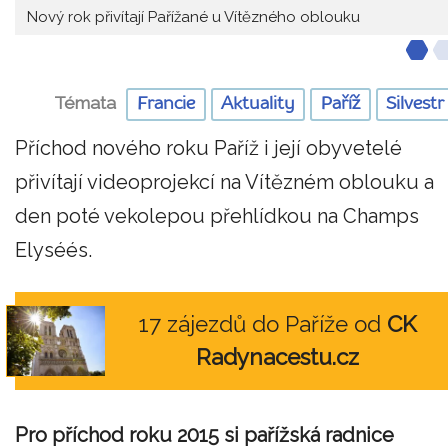
Nový rok přivítají Pařížané u Vítězného oblouku
Témata
Francie
Aktuality
Paříž
Silvestr
Příchod nového roku Paříž i její obyvetelé
přivítají videoprojekcí na Vítězném oblouku a
den poté vekolepou přehlídkou na Champs
Elyséés.
17 zájezdů do Paříže od
CK
Radynacestu.cz
Pro příchod roku 2015 si pařížská radnice