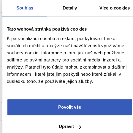
Souhlas
Detaily
Více o cookies
10 způsobů, jak se nechat
INSPIRACE
unášet kouzlem Guadeloupe:
Tato webová stránka používá cookies
od šumícího tyrkysového
Atlantiku po motýlí křídla,
K personalizaci obsahu a reklam, poskytování funkcí
která nikdy nepřestanou
sociálních médií a analýze naší návštěvnosti využíváme
fascinovat
soubory cookie. Informace o tom, jak náš web používáte,
907 přečtení
sdílíme se svými partnery pro sociální média, inzerci a
analýzy. Partneři tyto údaje mohou zkombinovat s dalšími
Nechte se vést rytmem
INSPIRACE
informacemi, které jste jim poskytli nebo které získali v
Martiniku: 10 způsobů, jak
důsledku toho, že používáte jejich služby.
poznat ostrov vonící
vanilkou a rumem, znějící
kreolštinou a chutnající po
exotickém ovoci
Povolit vše
1.100 přečtení
Upravit
Annecy: Benátky Alp, kde
OBLÍBENÁ MÍSTA
voda umí vyprávět aneb