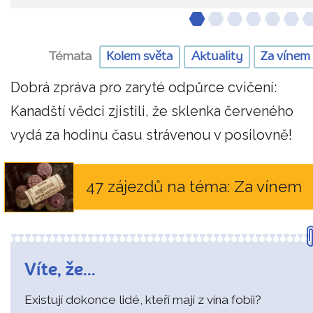
Témata
Kolem světa
Aktuality
Za vínem
Dobrá zpráva pro zaryté odpůrce cvičení:
Kanadští vědci zjistili, že sklenka červeného
vydá za hodinu času strávenou v posilovně!
47 zájezdů na téma: Za vínem
Víte, že...
Existují dokonce lidé, kteří mají z vína fobii?