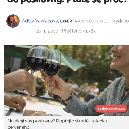
Adéla Vavřačová
,
Vydáno
EXPERT
RADYNACESTU.CZ
23. 1. 2017 • Přečteno 4178x
Nelákají vás posilovny? Dopřejte si raději sklenku
červeného...