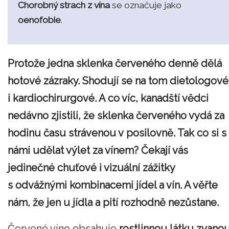
Chorobný strach z vína
se označuje jako
oenofobie
.
Protože j
edna sklenka červeného denně dělá
hotové zázraky. Shodují se na tom dietologové
i kardiochirurgové. A co víc, kanadští vědci
nedávno zjistili, že sklenka červeného vydá za
hodinu času strávenou v posilovně. Tak co si s
námi udělat výlet za vínem? Čekají vás
jedinečné chuťové i vizuální zážitky
s odvážnými kombinacemi jídel a vín. A věřte
nám, že jen u jídla a pití rozhodně nezůstane.
Červené víno obsahuje
rostlinnou látku zvano