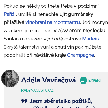
Pokud se někdy ocitnete třeba
v podzimní
Paříži
,
určitě si nenechte ujít
gurmánsky
přitažlivé
vinobraní na Montmartru
.
Jedinečný
zážitkem je i vinobraní
v půvabném městečku
Santana
na severovýchodě
ostrova
Madeira
.
Skrytá tajemství vůní a chutí vín pak můžete
poodhalit
při návštěvě kraje
Champagne
.
Adéla Vavřačová
EXPERT
RADYNACESTU.CZ
Jsem sběratelka požitků,