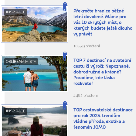
Překročte hranice běžné
INSPIRACE
letní dovolené. Máme pro
vás 10 skrytých míst, o
kterých budete ještě dlouho
vyprávět
10.579 přečtení
TOP 7 destinací na svatební
OBLÍBENÁ MÍSTA
cestu či výročí: Nepoznané,
dobrodružné a krásné?
Poradíme, kde láska
rozkvete!
4.482 přečtení
TOP cestovatelské destinace
INSPIRACE
pro rok 2025: trendům
vládne příroda, exotika a
fenomén JOMO