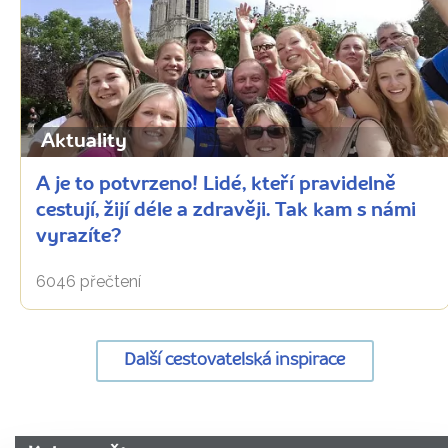
Aktuality
A je to potvrzeno! Lidé, kteří pravidelně
cestují, žijí déle a zdravěji. Tak kam s námi
vyrazíte?
6046 přečtení
Další cestovatelská inspirace
URL