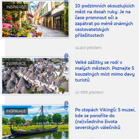
10 podzimních okouzlujících
INSPIRACE
měst na dosah ruky: Je na
čase promnout oči a
zapátrat po méně známých
cestovatelských
příležitostech
14.410 přečtení
Velké zážitky se rodí v
INSPIRACE
malých městech. Poznejte 5
kouzelných míst mimo davy
turistů
10.688 přečtení
Po stopách Vikingů: 5 muzeí,
INSPIRACE
kde se ponoříte do
(ne)všedního života
severských válečníků