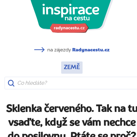
na zájezdy
Radynacestu.cz
ZEMĚ
Sklenka červeného. Tak na t
vsaďte, když se vám nechce
do posilovny. Ptáte se proč?