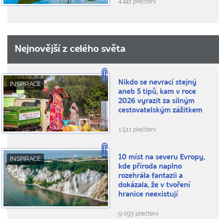
4.441 přečtení
Nejnovější z celého světa
Nikdo se nevrací stejný
INSPIRACE
aneb 5 tipů, kam v roce
2026 vyrazit za silným
cestovatelským zážitkem
1.511 přečtení
10 míst na severu Evropy,
INSPIRACE
kde příroda naplno
rozehrála fantazii a
dokázala, že v tvoření
hranice neexistují
9.093 přečtení