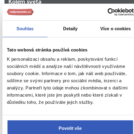
Kolem světa
stránky:
www.radynacestu.cz/magazin/sklenka-
Aktuality
cerveneho-
tak-
Inspirace
Souhlas
Detaily
Více o cookies
na-
Jídlo a pití
tu-
vsadte-
Tato webová stránka používá cookies
Na vlastní kůži
kdyz-
se-
K personalizaci obsahu a reklam, poskytování funkcí
Nepropásněte
vam-
sociálních médií a analýze naší návštěvnosti využíváme
nechce-
soubory cookie. Informace o tom, jak náš web používáte,
Oblíbená místa
do-
sdílíme se svými partnery pro sociální média, inzerci a
posilovny-
Rady na cestu
analýzy. Partneři tyto údaje mohou zkombinovat s dalšími
ptate-
informacemi, které jste jim poskytli nebo které získali v
se-
Top destinace pro svatební cestu
důsledku toho, že používáte jejich služby.
proc/
Víte, že...
Povolit vše