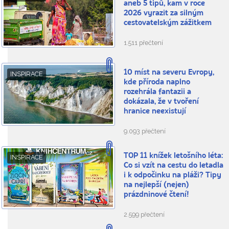
aneb 5 tipů, kam v roce
2026 vyrazit za silným
cestovatelským zážitkem
1.511 přečtení
10 míst na severu Evropy,
INSPIRACE
kde příroda naplno
rozehrála fantazii a
dokázala, že v tvoření
hranice neexistují
9.093 přečtení
TOP 11 knížek letošního léta:
INSPIRACE
Co si vzít na cestu do letadla
i k odpočinku na pláži? Tipy
na nejlepší (nejen)
prázdninové čtení!
2.599 přečtení