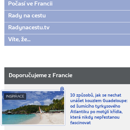
Počasí ve Francii
Rady na cestu
Radynacestu.tv
Víte, že...
Doporučujeme z Francie
10 způsobů, jak se nechat
INSPIRACE
unášet kouzlem Guadeloupe:
od šumícího tyrkysového
Atlantiku po motýlí křídla,
která nikdy nepřestanou
fascinovat