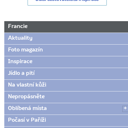
URL
Francie
stránky:
www.radynacestu.cz/magazin/top-
Aktuality
7-
mist-
Foto magazín
na-
Inspirace
piknik-
v-
Jídlo a pití
parizi/
Na vlastní kůži
Nepropásněte
Oblíbená místa
Počasí v Paříži