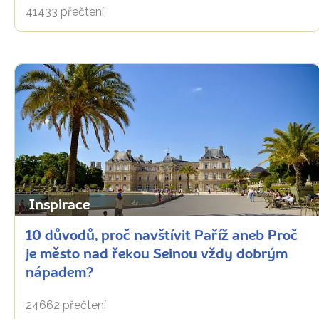
41433 přečtení
Inspirace
10 důvodů, proč navštívit Paříž aneb Proč
je město nad řekou Seinou vždy dobrým
nápadem?
24662 přečtení