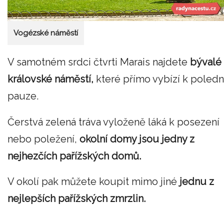
Vogézské náměstí
V samotném srdci čtvrti Marais najdete
bývalé
královské náměstí,
které přímo vybízí k poledn
pauze.
Čerstvá zelená tráva vyloženě láká k posezení
nebo poležení,
okolní domy jsou jedny z
nejhezčích pařížských domů.
V okolí pak můžete koupit mimo jiné
jednu z
nejlepších pařížských zmrzlin.