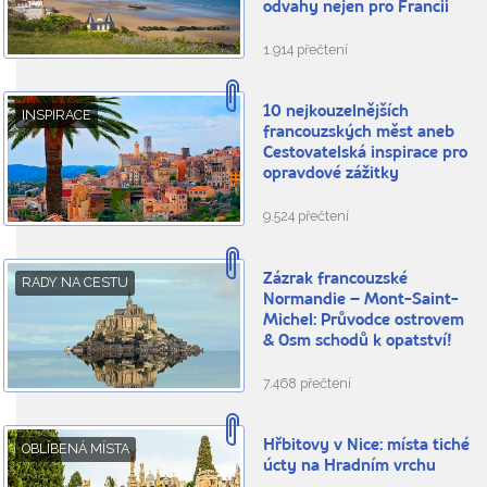
odvahy nejen pro Francii
1.914 přečtení
10 nejkouzelnějších
INSPIRACE
francouzských měst aneb
Cestovatelská inspirace pro
opravdové zážitky
9.524 přečtení
Zázrak francouzské
RADY NA CESTU
Normandie – Mont-Saint-
Michel: Průvodce ostrovem
& Osm schodů k opatství!
7.468 přečtení
Hřbitovy v Nice: místa tiché
OBLÍBENÁ MÍSTA
úcty na Hradním vrchu