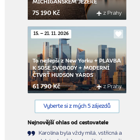
MICHIGANSKÉM JEZEŘE
z Prahy
75 190 Kč
15. – 21. 11. 2026
Do
oblíbenýc
To nejlepší z New Yorku + PLAVBA
K SOŠE SVOBODY + MODERNÍ
ČTVRŤ HUDSON YARDS
z Prahy
61 790 Kč
Vyberte si z mých 5 zájezdů
Nejnovější ohlas od cestovatele
Karolína byla vždy milá, vstřícná a