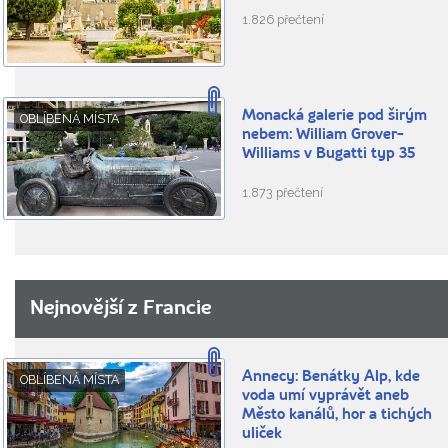
1.826 přečtení
Monacká galerie pod širým
OBLÍBENÁ MÍSTA
nebem: William Grover-
Williams v Bugatti typ 35
1.873 přečtení
Nejnovější z Francie
Annecy: Benátky Alp, kde
OBLÍBENÁ MÍSTA
voda umí vyprávět aneb
Město kanálů, hor a tichých
uliček