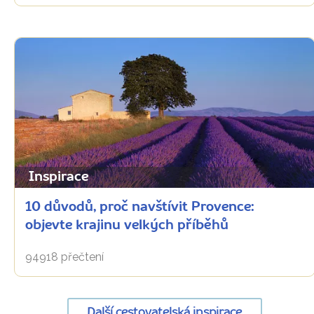
Inspirace
10 důvodů, proč navštívit Provence:
objevte krajinu velkých příběhů
94918 přečtení
Další cestovatelská inspirace