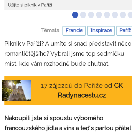
Užijte si piknik v Paříži
Témata
Francie
Inspirace
Paříž
Piknik v Paříži? A umíte si snad představit něco
romantičtějšího? Vybrali jsme top sedmičku
míst, kde vám rozhodně bude chutnat.
17 zájezdů do Paříže od
CK
Radynacestu.cz
Nakoupili jste si spoustu výborného
francouzského jídla a vína a teď s partou přátel