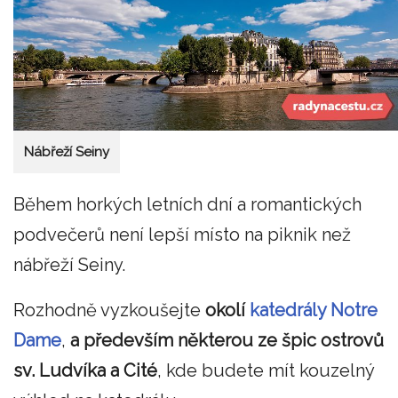
Nábřeží Seiny
Během horkých letních dní a romantických
podvečerů není lepší místo na piknik než
nábřeží Seiny.
Rozhodně vyzkoušejte
okolí
katedrály Notre
Dame
,
a především některou ze špic ostrovů
sv. Ludvíka a Cité
, kde budete mít kouzelný