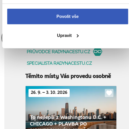
vesničce Marie Antoinetty, kde k farmě přiléhá
malá kouzelná vinice.
Povolit vše
Upravit
Karolína Petrová
PRŮVODCE RADYNACESTU.CZ
SPECIALISTA RADYNACESTU.CZ
Těmito místy Vás provedu osobně
26. 9. – 3. 10. 2026
Do
oblíbenýc
To nejlepší z Washingtonu D.C. +
CHICAGO + PLAVBA PO