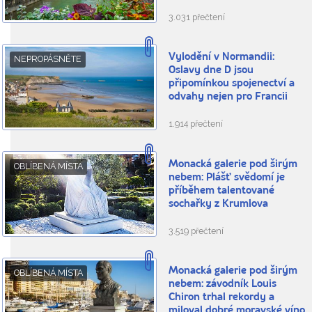
3.031 přečtení
Vylodění v Normandii:
NEPROPÁSNĚTE
Oslavy dne D jsou
připomínkou spojenectví a
odvahy nejen pro Francii
1.914 přečtení
Monacká galerie pod širým
OBLÍBENÁ MÍSTA
nebem: Plášť svědomí je
příběhem talentované
sochařky z Krumlova
3.519 přečtení
Monacká galerie pod širým
OBLÍBENÁ MÍSTA
nebem: závodník Louis
Chiron trhal rekordy a
miloval dobré moravské víno