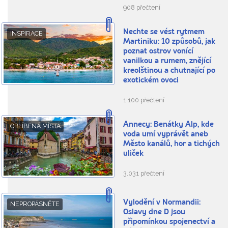
908 přečtení
Nechte se vést rytmem
INSPIRACE
Martiniku: 10 způsobů, jak
poznat ostrov vonící
vanilkou a rumem, znějící
kreolštinou a chutnající po
exotickém ovoci
1.100 přečtení
Annecy: Benátky Alp, kde
OBLÍBENÁ MÍSTA
voda umí vyprávět aneb
Město kanálů, hor a tichých
uliček
3.031 přečtení
Vylodění v Normandii:
NEPROPÁSNĚTE
Oslavy dne D jsou
připomínkou spojenectví a