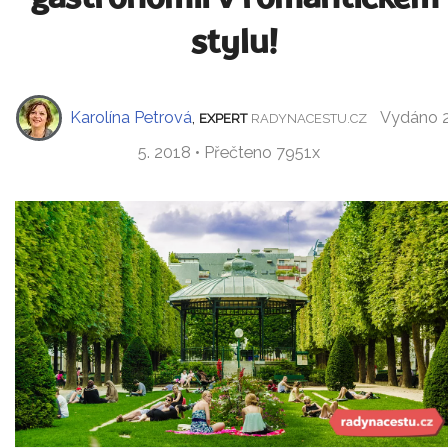
stylu!
Karolína Petrová
,
Vydáno 2
EXPERT
RADYNACESTU.CZ
5. 2018 • Přečteno 7951x