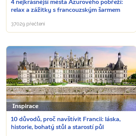
4 nejkrásnější města Azurového pobřeží:
relax a zážitky s francouzským šarmem
37029 přečtení
Inspirace
10 důvodů, proč navštívit Francii: láska,
historie, bohatý stůl a starostí půl