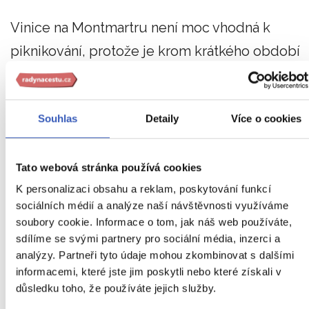
Vinice na Montmartru není moc vhodná k
piknikování, protože je krom krátkého období
vinobraní pro veřejnost uzavřena. Oproti tomu
park Georges-Brassens v 15. arrondissementu
Souhlas
Detaily
Více o cookies
má také malou vinici, a tak se už piknikovat dá.
Park je postaven na místě bývalých jatek a
Tato webová stránka používá cookies
dodnes se zde zachovaly některé původní
K personalizaci obsahu a reklam, poskytování funkcí
budovy.
Součástí parku je mimo jiné vinice i
sociálních médií a analýze naší návštěvnosti využíváme
soubory cookie. Informace o tom, jak náš web používáte,
včelín, růžová zahrada nebo zahrada s přibližn
sdílíme se svými partnery pro sociální média, inzerci a
80 druhy vonných bylin, tzv. Zahrada vůní.
analýzy. Partneři tyto údaje mohou zkombinovat s dalšími
informacemi, které jste jim poskytli nebo které získali v
Vydat se můžete i do Versailles k Trianonům a
důsledku toho, že používáte jejich služby.