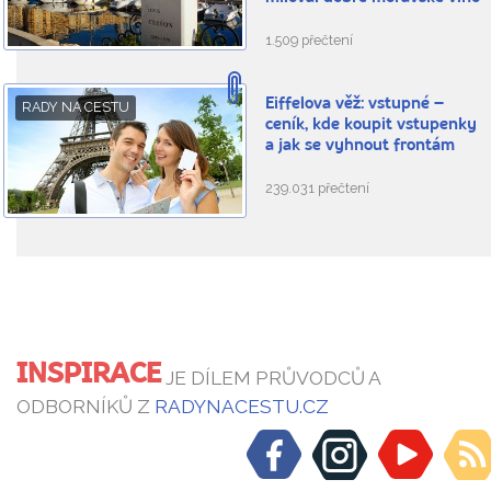
1.509 přečtení
Eiffelova věž: vstupné –
RADY NA CESTU
ceník, kde koupit vstupenky
a jak se vyhnout frontám
239.031 přečtení
INSPIRACE
JE DÍLEM PRŮVODCŮ A
ODBORNÍKŮ Z
RADYNACESTU.CZ