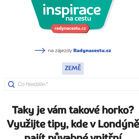
na zájezdy
Radynacestu.cz
ZEMĚ
Taky je vám takové horko?
Využijte tipy, kde v Londýně
najít půvabné vnitřní