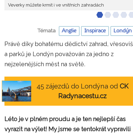
Veverky můžete krmit i ve vnitřních zahradách
Témata
Anglie
Inspirace
Londýn
Právě díky bohatému dědictví zahrad, vřesoviš
a parků je Londýn považován za jedno z
nejzelenějších měst na světě.
45 zájezdů do Londýna od
CK
Radynacestu.cz
Léto je v plném proudu a je ten nejlepší čas
vyrazit na výlet! My jsme se tentokrát vypravili