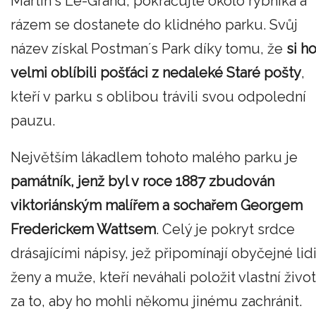
Martin´s Le-Grand, pokračujte okolo rybníka a
rázem se dostanete do klidného parku. Svůj
název získal Postman´s Park díky tomu, že
si h
velmi oblíbili pošťáci z nedaleké Staré pošty
,
kteří v parku s oblibou trávili svou odpolední
pauzu.
Největším lákadlem tohoto malého parku je
památník, jenž byl v roce 1887 zbudován
viktoriánským malířem a sochařem Georgem
Frederickem Wattsem
. Celý je pokryt srdce
drásajícími nápisy, jež připomínají obyčejné lidi
ženy a muže, kteří neváhali položit vlastní život
za to, aby ho mohli někomu jinému zachránit.