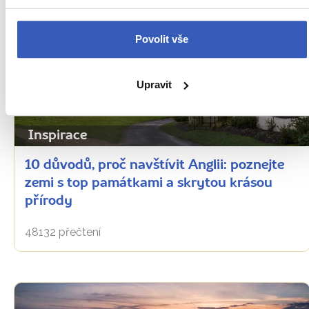
Povolit vše
Upravit
Inspirace
10 důvodů, proč navštívit Anglii: poznejte
zemi s top památkami a skrytou krásou
přírody
48132 přečtení