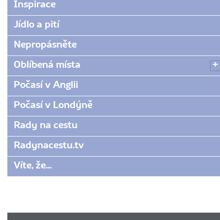
parky-
Inspirace
v-
Jídlo a pití
londyne/
Nepropásněte
Oblíbená místa
Počasí v Anglii
Počasí v Londýně
Rady na cestu
Radynacestu.tv
Víte, že...