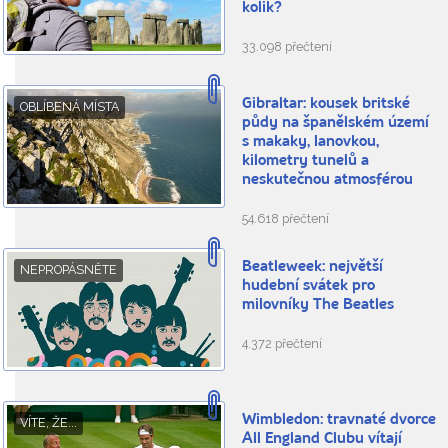
kolik?
33.098 přečtení
Gibraltar: kousek britské
OBLÍBENÁ MÍSTA
půdy na španělském území
s makaky, lanovkou,
kilometry tunelů a
neskutečnou atmosférou
54.618 přečtení
Beatleweek: největší
NEPROPÁSNĚTE
hudební svátek pro
milovníky The Beatles
4.372 přečtení
Wimbledon: travnaté dvorce
VÍTE, ŽE...
All England Clubu vítají