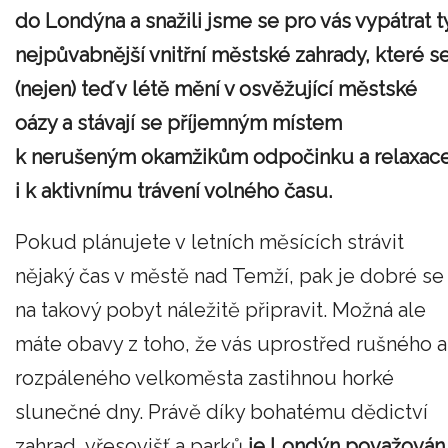
do Londýna a snažili jsme se pro vás vypátrat t
nejpůvabnější vnitřní městské zahrady, které s
(nejen) teď v létě mění v osvěžující městské
oázy a stávají se příjemným místem
k nerušeným okamžikům odpočinku a relaxac
i k aktivnímu trávení volného času.
Pokud plánujete v letních měsících strávit
nějaký čas v městě nad Temží, pak je dobré se
na takový pobyt náležitě připravit. Možná ale
máte obavy z toho, že vás uprostřed rušného a
rozpáleného velkoměsta zastihnou horké
slunečné dny. Právě díky bohatému dědictví
zahrad, vřesovišť a parků
je Londýn považován