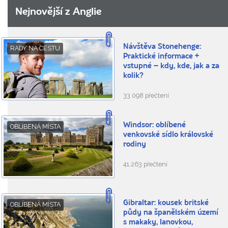
Nejnovější z Anglie
Návštěva Stonehenge:
RADY NA CESTU
Praktické informace +
vstupné – kdy, kde, jak a za
kolik?
33.098 přečtení
Windsor: oblíbené
OBLÍBENÁ MÍSTA
venkovské sídlo královské
rodiny
41.263 přečtení
Gibraltar: kousek britské
OBLÍBENÁ MÍSTA
půdy na španělském území
s makaky, lanovkou,