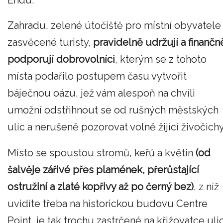
Zahradu, zelené útočiště pro místní obyvatele 
zasvěcené turisty,
pravidelně udržují a finančn
podporují dobrovolníci
, kterým se z tohoto
místa podařilo postupem času vytvořit
báječnou oázu, jež vám alespoň na chvíli
umožní odstřihnout se od rušných městských
ulic a nerušeně pozorovat volně žijící živočichy
Místo se spoustou stromů, keřů a květin
(od
šalvěje zářivé přes plamének, přerůstající
ostružiní a zlaté kopřivy až po černý bez)
, z níž
uvidíte třeba na historickou budovu Centre
Point, je tak trochu zastrčené na křižovatce uli