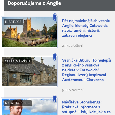
Doporučujeme z Anglie
Pět nejmalebnějších vesnic
INSPIRACE
Anglie: klenoty Cotswolds
nabízí umění, historii,
zábavu i eleganci
2.371 přečtení
Vesnička Bibury: To nejlepší
OBLÍBENÁ MÍSTA
z anglického venkova
najdete v Cotswolds!
Regionu, který inspiroval
Austenovou i Clarksona.
5.086 přečtení
Návštěva Stonehenge:
RADY NA CESTU
Praktické informace +
vstupné – kdy, kde, jak a za