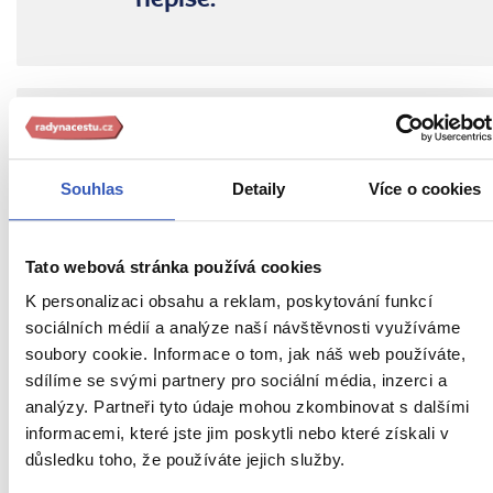
nepíše.
Dotkněte se Londýna
Vyberte si jeden z našich
45 zájezdů do
Souhlas
Detaily
Více o cookies
Londýna
Tato webová stránka používá cookies
Zájezdy do Londýna
K personalizaci obsahu a reklam, poskytování funkcí
Nejbližší volný zájezd
již 27. srpna
sociálních médií a analýze naší návštěvnosti využíváme
soubory cookie. Informace o tom, jak náš web používáte,
sdílíme se svými partnery pro sociální média, inzerci a
analýzy. Partneři tyto údaje mohou zkombinovat s dalšími
PŘEČTĚTE SI TAKÉ
informacemi, které jste jim poskytli nebo které získali v
důsledku toho, že používáte jejich služby.