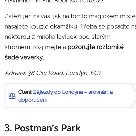
slavného románu Robinson Crusoe.
Záleží jen na vás, jak na tomto magickém místě
nasajete kouzlo okamžiku. Třeba se posaďte n
některou z mnoha laviček pod starým
stromem, rozjímejte a
pozorujte roztomilé
šedé veverky
.
Adresa: 38 City Road, Londýn, EC1
Čtení:
Zájezdy do Londýna – srovnání a
doporučení
3. Postman’s Park