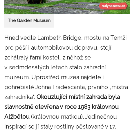
The Garden Museum
Hned vedle Lambeth Bridge, mostu na Temži
pro pěší i automobilovou dopravu, stojí
zchátralý farní kostel, z něhož se
v sedmdesátých letech stalo zahradní
muzeum. Uprostřed muzea najdete i
pohřebiště Johna Tradescanta, prvního „mistra
zahradníka“.
Okouzlující místní zahrada byla
slavnostně otevřena v roce 1983 královnou
Alžbětou
(královnou matkou). Jedinečnou
inspirací se jí staly rostliny pěstované v 17.