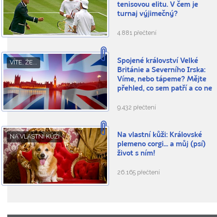
tenisovou elitu. V čem je
turnaj výjimečný?
4.881 přečtení
Spojené království Velké
VÍTE, ŽE...
Británie a Severního Irska:
Víme, nebo tápeme? Mějte
přehled, co sem patří a co ne
9.432 přečtení
Na vlastní kůži: Královské
NA VLASTNÍ KŮŽI
plemeno corgi... a můj (psí)
život s ním!
26.165 přečtení