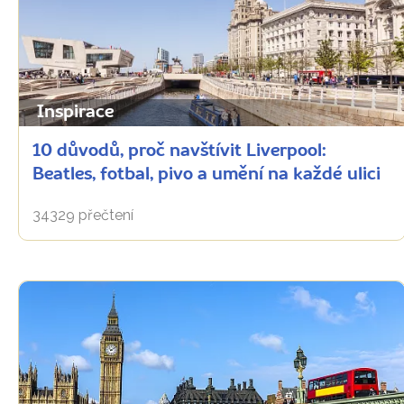
Inspirace
10 důvodů, proč navštívit Liverpool:
Beatles, fotbal, pivo a umění na každé ulici
34329 přečtení