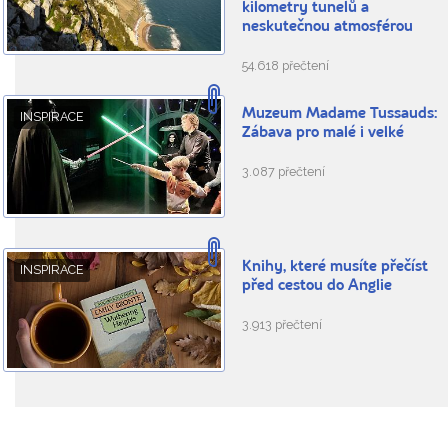
kilometry tunelů a
neskutečnou atmosférou
54.618 přečtení
Muzeum Madame Tussauds:
INSPIRACE
Zábava pro malé i velké
3.087 přečtení
Knihy, které musíte přečíst
INSPIRACE
před cestou do Anglie
3.913 přečtení