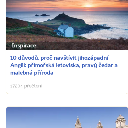
Inspirace
10 důvodů, proč navštívit jihozápadní
Anglii: přímořská letoviska, pravý čedar a
malebná příroda
17204 přečtení