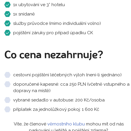
1x ubytování ve 3* hotelu
1x snídaně
služby průvodce (mimo individuální volno)
pojištění záruky pro případ úpadku CK
Co cena nezahrnuje?
cestovní pojištění léčebných výloh (není-li sjednáno)
doporučené kapesné: cca 250 PLN (včetně vstupného a
dopravy na místě)
vybrané sedadlo v autobuse: 200 Kč/osoba
příplatek za jednolůžkový pokoj: 1 600 Kč
Víte, že členové
věrnostního klubu
mohou mít od nás
parkování u letiště a pojištění zdarma?