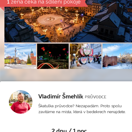
1
žena čeká na sdílení pokoje
Vladimír Šmehlík
PRŮVODCE
Škatulka průvodce? Nezapadám. Proto spolu
zavítáme na místa, která v bedekrech nenajdete.
2 dny / 1 noc