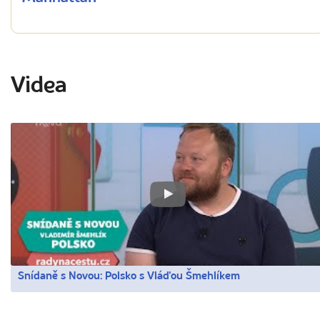
Videa
Snídaně s Novou: Polsko s Vláďou Šmehlíkem