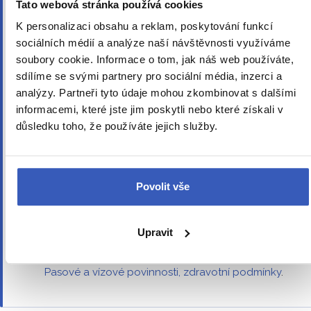
Tato webová stránka používá cookies
Rezervujte včas
K personalizaci obsahu a reklam, poskytování funkcí
sociálních médií a analýze naší návštěvnosti využíváme
Doporučujeme rezervaci provést co nejdříve.
Cena zájezdu je závislá na aktuálních cenách
soubory cookie. Informace o tom, jak náš web používáte,
služeb, a ty se mohou v čase měnit.
sdílíme se svými partnery pro sociální média, inzerci a
analýzy. Partneři tyto údaje mohou zkombinovat s dalšími
Pojištění před platbou
informacemi, které jste jim poskytli nebo které získali v
Pojištění lze k rezervaci doplnit pouze tehdy, kdy
důsledku toho, že používáte jejich služby.
není ještě z Vaší strany nic uhrazeno (z důvodu
storna zájezdu, které je jeho součástí).
Fyzická náročnost
Povolit vše
Většina zájezdů je poznávacích, denně se tak
nachodí až 15 km dle
Náročnosti zájezdu
. Pečlivě
proto zvažte své síly a schopnosti.
Upravit
Další podrobnosti
Pasové a vízové povinnosti, zdravotní podmínky
.