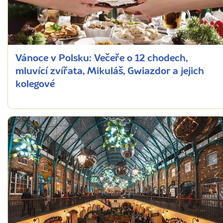
Vánoce v Polsku: Večeře o 12 chodech,
mluvící zvířata, Mikuláš, Gwiazdor a jejich
kolegové