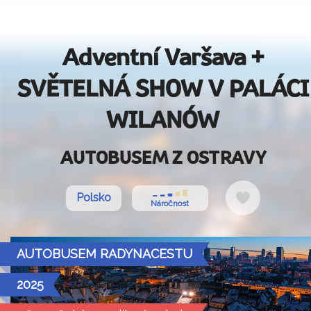
Adventní Varšava +
SVĚTELNÁ SHOW V PALÁCI
WILANÓW
AUTOBUSEM Z OSTRAVY
Do
Polsko
Náročnost
oblíbených
AUTOBUSEM RADYNACESTU
2025