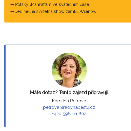
Polský „Manhattan“ ve svátečním čase
Jedinečná světelná show zámku Wilanów
Máte dotaz? Tento zájezd připravuji.
Karolína Petrová
petrova@radynacestu.cz
+420 596 111 602