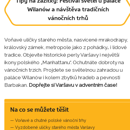
Tipy na zážitky: Festival světel u paláce
Wilanów a návštěva tradičních
vánočních trhů
Voňavé uličky starého města, nasvícené mrakodrapy,
královský zámek, metropole jako z pohádky… i lidové
tradice. Objevíte historické perly Varšavy i největší
ikony polského „Manhattanu“. Ochutnáte dobroty na
vánočních trzích. Projdete se světelnou zahradou u
paláce Wilanów i kolem zbytků hradeb a pevnosti
Barbakan.
Dopřejte si Varšavu v adventním čase!
Na co se můžete těšit
Voňavé a chutné polské vánoční trhy
Vyzdobené uličky starého města Varšavy