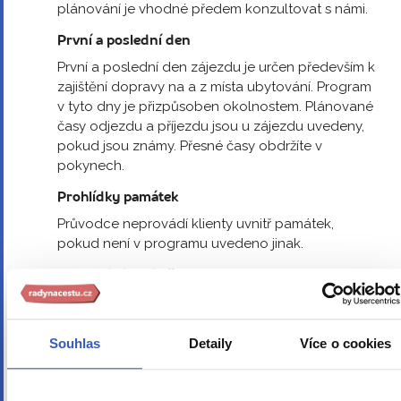
plánování je vhodné předem konzultovat s námi.
První a poslední den
První a poslední den zájezdu je určen především k
zajištění dopravy na a z místa ubytování. Program
v tyto dny je přizpůsoben okolnostem. Plánované
časy odjezdu a příjezdu jsou u zájezdu uvedeny,
pokud jsou známy. Přesné časy obdržíte v
pokynech.
Prohlídky památek
Průvodce neprovádí klienty uvnitř památek,
pokud není v programu uvedeno jinak.
Ubytování v místě
Nástup je umožněn po 14. hodině, do té doby je
možné si zavazadla na hotelu uschovat.
Souhlas
Detaily
Více o cookies
Pokyny k zájezdu
Pokyny zasíláme 7 dní před nástupem na zájezd
do e-mailu uvedeného ve Vaší rezervaci.