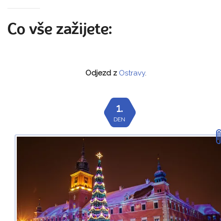
Co vše zažijete:
Odjezd z
Ostravy
.
1.
DEN