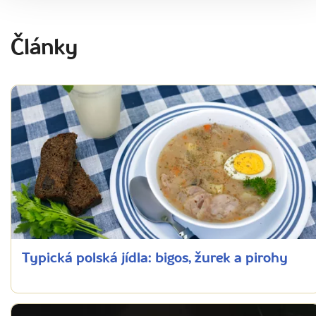
Články
Typická polská jídla: bigos, žurek a pirohy