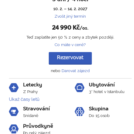
10. 2. – 14. 2. 2027
Zvolit jiný termín
24 990
Kč
/os.
Teď zaplatíte jen 50 % z ceny a zbytek později.
Co máte v ceně?
Rezervovat
nebo
Darovat zájezd
Letecky
Ubytování
Z Prahy
3* hotel v Istanbulu
Ukaž časy letů
Stravování
Skupina
Snídaně
Do 15 osob
Průvodkyně
Po celý zájezd