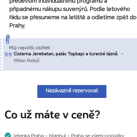
především individuálnímu programu a
případnému nákupu suvenýrů. Podle letového
řádu se přesuneme na letiště a odletíme zpět do
Prahy.
Můj největší zážitek:
Cisterna Jerebatan, palác Topkapi a turecké lázně.
–
Milan Dolejš
Nezávazně rezervovat
Co už máte v ceně?
letenka Praha – Istanbul – Praha se všemi poplatky