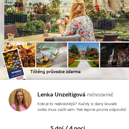
Tištěný průvodce zdarma
Lenka Unzeitigová
PRŮVODKYNĚ
Kde je to nejkrásnější? Každý si daný kousek
světa musí zažít sám. Pak teprve pozná odpověď.
5 dní / 4 noci