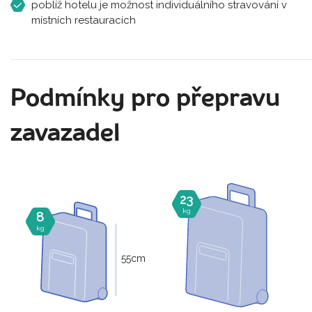
poblíž hotelu je možnost individuálního stravování v
místních restauracích
Podmínky pro přepravu
zavazadel
23
kg
8
kg
55
cm