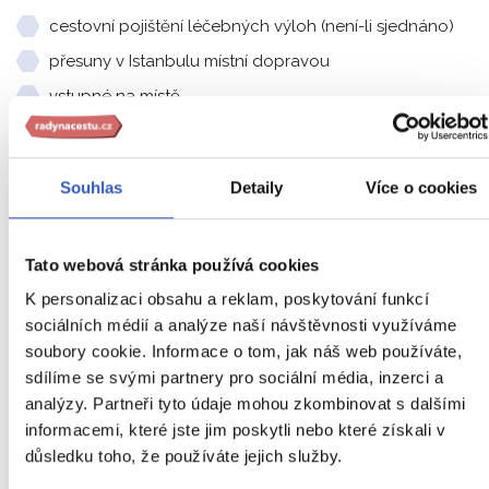
cestovní pojištění léčebných výloh (není-li sjednáno)
přesuny v Istanbulu místní dopravou
vstupné na místě
bakšišné: cca 10 EUR/pobyt
doporučené kapesné: přibližně 300 EUR (včetně
Souhlas
Detaily
Více o cookies
vstupného a dopravy na místě)
příplatek za jednolůžkový pokoj: 5 000 Kč
Tato webová stránka používá cookies
Víte, že členové
věrnostního klubu
mohou mít od nás
K personalizaci obsahu a reklam, poskytování funkcí
parkování u letiště a pojištění zdarma?
sociálních médií a analýze naší návštěvnosti využíváme
soubory cookie. Informace o tom, jak náš web používáte,
sdílíme se svými partnery pro sociální média, inzerci a
Vstupné
analýzy. Partneři tyto údaje mohou zkombinovat s dalšími
informacemi, které jste jim poskytli nebo které získali v
důsledku toho, že používáte jejich služby.
Tyto vstupenky do vybraných památek a případné