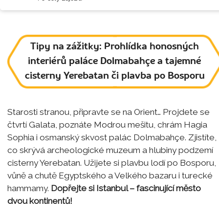
Tipy na zážitky: Prohlídka honosných
interiérů paláce Dolmabahçe a tajemné
cisterny Yerebatan či plavba po Bosporu
Starosti stranou, připravte se na Orient… Projdete se
čtvrtí Galata, poznáte Modrou mešitu, chrám Hagia
Sophia i osmanský skvost palác Dolmabahçe. Zjistíte,
co skrývá archeologické muzeum a hlubiny podzemí
cisterny Yerebatan. Užijete si plavbu lodí po Bosporu,
vůně a chutě Egyptského a Velkého bazaru i turecké
hammamy.
Dopřejte si Istanbul – fascinující město
dvou kontinentů!