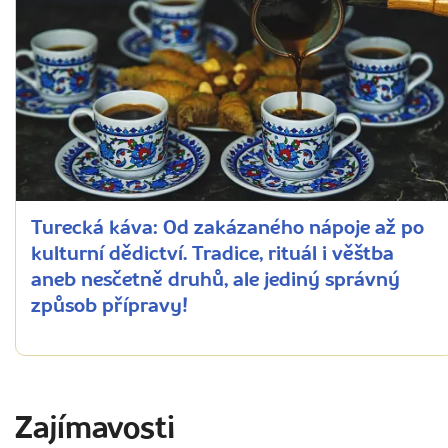
Turecká káva: Od zakázaného nápoje až po
kulturní dědictví. Tradice, rituál i věštba
aneb nesčetně druhů, ale jediný správný
způsob přípravy!
Zajímavosti