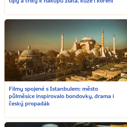
tipy a triky k nákupu zlata, kůže i koření
Filmy spojené s Istanbulem: město
půlměsíce inspirovalo bondovky, drama i
český propadák