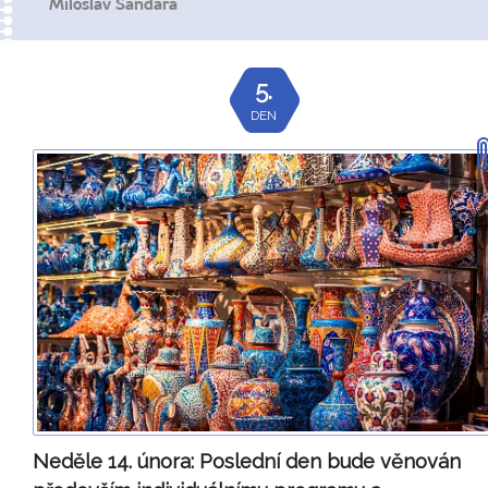
Miloslav Šandara
5.
DEN
Neděle 14. února:
Poslední den bude věnován