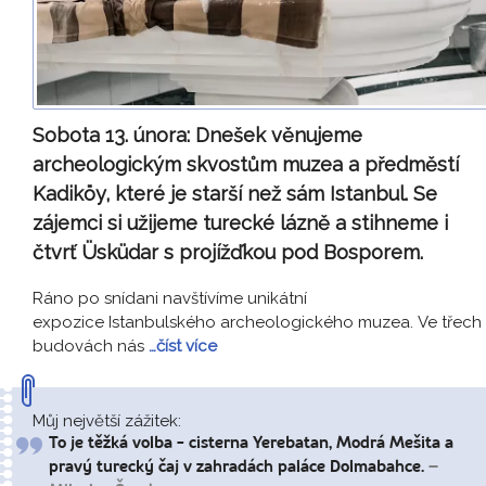
Sobota 13. února:
Dnešek věnujeme
archeologickým skvostům muzea a předměstí
Kadiköy, které je starší než sám Istanbul. Se
zájemci si užijeme turecké lázně a stihneme i
čtvrť Üsküdar s projížďkou pod Bosporem.
Ráno po snídani navštívíme unikátní
expozice Istanbulského archeologického muzea. Ve třech
budovách nás
…číst více
Můj největší zážitek:
To je těžká volba - cisterna Yerebatan, Modrá Mešita a
pravý turecký čaj v zahradách paláce Dolmabahce.
–