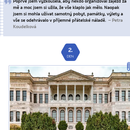
Poprvé jsem vyzkoušela, aby někdo organizoval zájezd za
mě a moc jsem si užila, že vše klaplo jak mělo. Naopak
jsem si mohla užívat samotný pobyt, památky, výlety a
vše se odehrávalo v příjemné přátelské náladě.
– Petra
Koudelková
2.
DEN