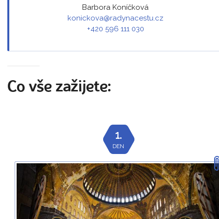
Barbora Koníčková
konickova@radynacestu.cz
+420 596 111 030
Co vše zažijete:
1.
DEN