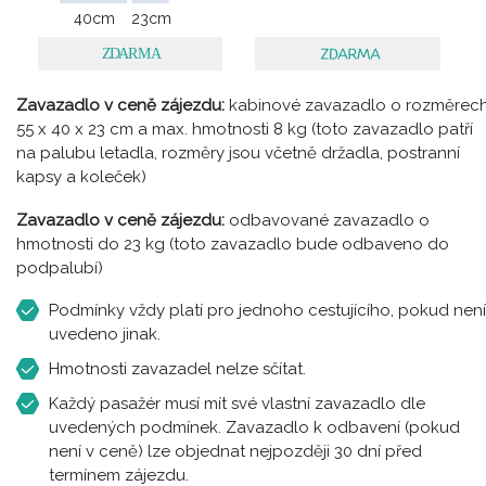
40
cm
23
cm
Zavazadlo v ceně zájezdu:
kabinové zavazadlo o rozměrec
55 x 40 x 23 cm a max. hmotnosti 8 kg (toto zavazadlo patří
na palubu letadla, rozměry jsou včetně držadla, postranní
kapsy a koleček)
Zavazadlo v ceně zájezdu:
odbavované zavazadlo o
hmotnosti do 23 kg (toto zavazadlo bude odbaveno do
podpalubí)
Podmínky vždy platí pro jednoho cestujícího, pokud není
uvedeno jinak.
Hmotnosti zavazadel nelze sčítat.
Každý pasažér musí mít své vlastní zavazadlo dle
uvedených podmínek. Zavazadlo k odbavení (pokud
není v ceně) lze objednat nejpozději 30 dní před
termínem zájezdu.