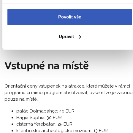
fakultativní výlety si můžete před zájezdem u nás přiobjednat
S možností prohlídky je počítáno v programu zájezdu. Klienti,
kteří se prohlídky nezúčastní, mohou tento čas využít např.
Povolit vše
vlastním programem:
Plavba lodí po Bosporu
: dospělý 840 Kč, dítě 720 Kč
Upravit
Podrobnosti ke vstupnému
Vstupné na místě
Orientační ceny vstupenek na atrakce, které můžete v rámci
programu či mimo program absolvovat, ovšem lze je zakoupi
pouze na místě.
palác Dolmabahçe: 40 EUR
Hagia Sophia: 30 EUR
cisterna Yerebatan: 25 EUR
Istanbulské archeologické muzeum: 13 EUR