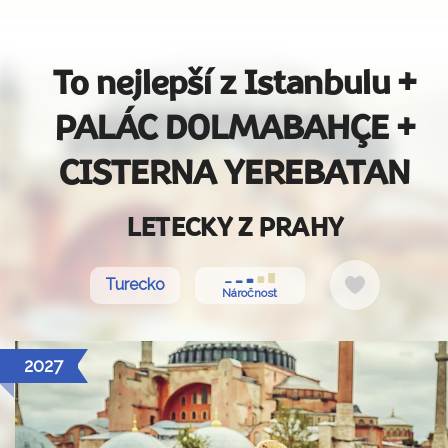
To nejlepší z Istanbulu +
PALÁC DOLMABAHÇE +
CISTERNA YEREBATAN
LETECKY Z PRAHY
Do
Turecko
Náročnost
oblíbených
2027