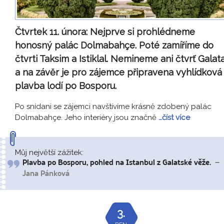
Čtvrtek 11. února:
Nejprve si prohlédneme
honosný palác Dolmabahçe. Poté zamíříme do
čtvrti Taksim a Istiklal. Nemineme ani čtvrť Galat
a na závěr je pro zájemce připravena vyhlídková
plavba lodí po Bosporu.
Po snídani se zájemci navštívíme krásně zdobený palác
Dolmabahçe. Jeho interiéry jsou značně
…číst více
Můj největší zážitek:
Plavba po Bosporu, pohled na Istanbul z Galatské věže.
–
Jana Pánková
3.