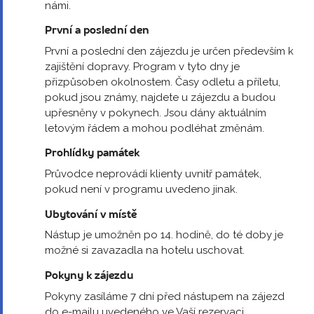
námi.
První a poslední den
První a poslední den zájezdu je určen především k
zajištění dopravy. Program v tyto dny je
přizpůsoben okolnostem. Časy odletu a příletu,
pokud jsou známy, najdete u zájezdu a budou
upřesněny v pokynech. Jsou dány aktuálním
letovým řádem a mohou podléhat změnám.
Prohlídky památek
Průvodce neprovádí klienty uvnitř památek,
pokud není v programu uvedeno jinak.
Ubytování v místě
Nástup je umožněn po 14. hodině, do té doby je
možné si zavazadla na hotelu uschovat.
Pokyny k zájezdu
Pokyny zasíláme 7 dní před nástupem na zájezd
do e-mailu uvedeného ve Vaší rezervaci.