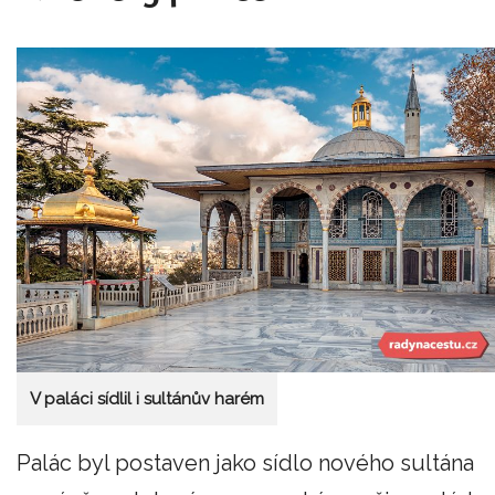
V paláci sídlil i sultánův harém
Palác byl postaven jako sídlo nového sultána