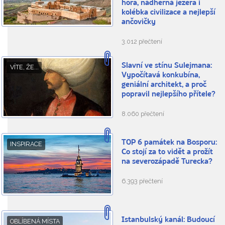
hora, nádherná jezera i
kolébka civilizace a nejlepší
ančovičky
3.012 přečtení
Slavní ve stínu Sulejmana:
VÍTE, ŽE...
Vypočítavá konkubína,
geniální architekt, a proč
popravil nejlepšího přítele?
8.060 přečtení
TOP 6 památek na Bosporu:
INSPIRACE
Co stojí za to vidět a prožít
na severozápadě Turecka?
6.393 přečtení
Istanbulský kanál: Budoucí
OBLÍBENÁ MÍSTA