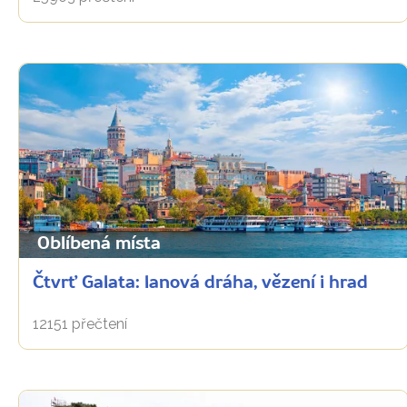
Oblíbená místa
Čtvrť Galata: lanová dráha, vězení i hrad
12151 přečtení