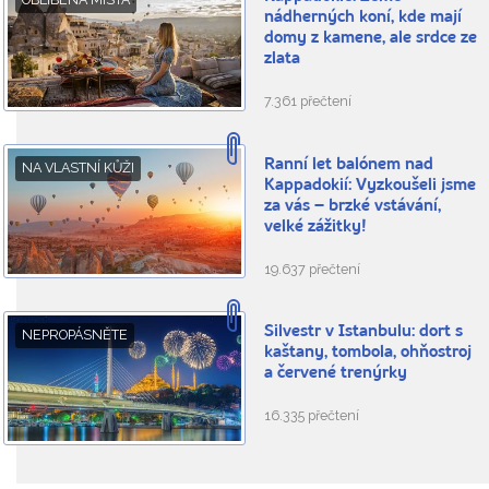
nádherných koní, kde mají
domy z kamene, ale srdce ze
zlata
7.361 přečtení
Ranní let balónem nad
NA VLASTNÍ KŮŽI
Kappadokií: Vyzkoušeli jsme
za vás – brzké vstávání,
velké zážitky!
19.637 přečtení
Silvestr v Istanbulu: dort s
NEPROPÁSNĚTE
kaštany, tombola, ohňostroj
a červené trenýrky
16.335 přečtení