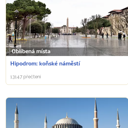
Oblíbená místa
Hipodrom: koňské náměstí
13147 přečtení