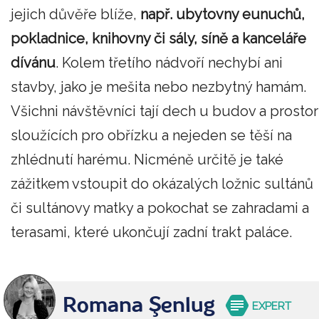
jejich důvěře blíže,
např. ubytovny eunuchů,
pokladnice, knihovny či sály, síně a kanceláře
dívánu
. Kolem třetího nádvoří nechybí ani
stavby, jako je mešita nebo nezbytný hamám.
Všichni návštěvníci tají dech u budov a prostor
sloužících pro obřízku a nejeden se těší na
zhlédnutí harému. Nicméně určitě je také
zážitkem vstoupit do okázalých ložnic sultánů
či sultánovy matky a pokochat se zahradami a
terasami, které ukončují zadní trakt paláce.
Romana Şenlug
EXPERT