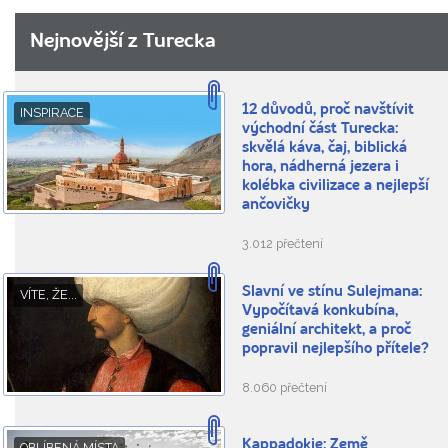
Nejnovější z Turecka
12 důvodů, proč navštívit
INSPIRACE
východní část Turecka:
skvělá káva, čaj, biblická
hora, nádherná jezera i
kolébka civilizace a nejlepší
ančovičky
3.012 přečtení
Slavní ve stínu Sulejmana:
VÍTE, ŽE...
Vypočítavá konkubína,
geniální architekt, a proč
popravil nejlepšího přítele?
8.060 přečtení
Kappadokie: Země
OBLÍBENÁ MÍSTA