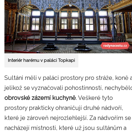
Interiér harému v paláci Topkapi
Sultáni měli v paláci prostory pro stráže, koně 
jelikož se vyznačovali pohostinností, nechyběl
obrovské zázemí kuchyně
. Veškeré tyto
prostory prakticky ohraničují druhé nádvoří,
které je zároveň nejrozlehlejší. Za nádvořím se
nacházejí místnosti, které už jsou sultánům a