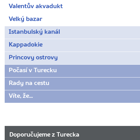
Valentův akvadukt
Velký bazar
Istanbulský kanál
Kappadokie
Princovy ostrovy
Počasí v Turecku
Rady na cestu
Víte, že...
Doporučujeme z Turecka