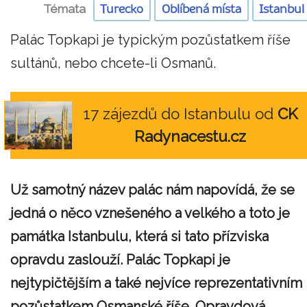
Témata
Turecko
Oblíbená místa
Istanbul
Palác Topkapi je typickým pozůstatkem říše
sultánů, nebo chcete-li Osmanů.
17 zájezdů do Istanbulu od
CK
Radynacestu.cz
Už samotný název palác nám napovídá, že se
jedná o něco vznešeného a velkého a toto je
památka Istanbulu, která si tato přízviska
opravdu zaslouží. Palác Topkapi je
nejtypičtějším a také nejvíce reprezentativním
pozůstatkem Osmanské říše. Opravdová