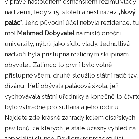
v právě nastoleném osmanském režimu vlády
nad zemí, tedy v 15. století a nesl název
„Nový
palác“
. Jeho původní účel nebyla rezidence, tu
měl
Mehmed Dobyvatel
na místě dnešní
univerzity, nýbrž jako sídlo vlády. Jednotlivá
nádvoří byla přístupná rozličným skupinám
obyvatel. Zatímco to první bylo volně
přístupné všem, druhé sloužilo státní radě tzv.
dívánu, třetí obývala palácová škola, jež
vychovávala státní úředníky a konečně to čtvrt
bylo výhradně pro sultána a jeho rodinu.
Najdete zde krásné zahrady kolem císařských
pavilonů, ze kterých je stále úžasný výhled na
zapadající slunce. Pavilony reprezentující