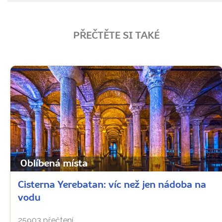
PŘEČTĚTE SI TAKÉ
Oblíbená místa
Cisterna Yerebatan: víc než jen nádoba na
vodu
25903 přečtení