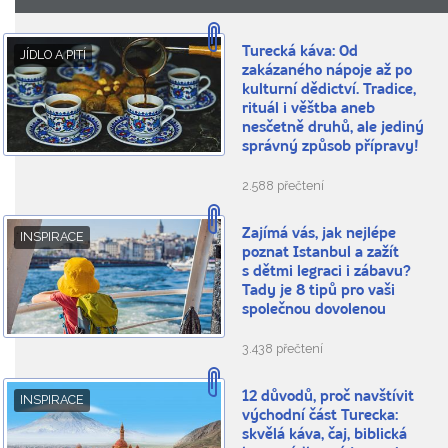
Turecká káva: Od
JÍDLO A PITÍ
zakázaného nápoje až po
kulturní dědictví. Tradice,
rituál i věštba aneb
nesčetně druhů, ale jediný
správný způsob přípravy!
2.588 přečtení
Zajímá vás, jak nejlépe
INSPIRACE
poznat Istanbul a zažít
s dětmi legraci i zábavu?
Tady je 8 tipů pro vaši
společnou dovolenou
3.438 přečtení
12 důvodů, proč navštívit
INSPIRACE
východní část Turecka:
skvělá káva, čaj, biblická