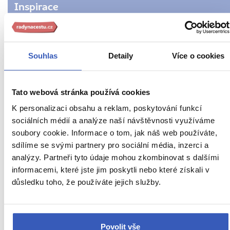
Inspirace
Jídlo a pití
Na vlastní kůži
Souhlas
Detaily
Více o cookies
Nepropásněte
Oblíbená místa
Tato webová stránka používá cookies
K personalizaci obsahu a reklam, poskytování funkcí
Asijské pobřeží
sociálních médií a analýze naší návštěvnosti využíváme
soubory cookie. Informace o tom, jak náš web používáte,
Evropské pobřeží
sdílíme se svými partnery pro sociální média, inzerci a
Istanbul
analýzy. Partneři tyto údaje mohou zkombinovat s dalšími
informacemi, které jste jim poskytli nebo které získali v
Bospor
důsledku toho, že používáte jejich služby.
Muzea Istanbulu
Nejnavštěvovanější památky Istanbulu
Povolit vše