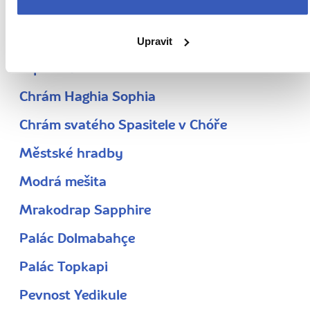
Cisterna Yerebatan a milník Milion
Čtvrť Galata
Upravit
Hipodrom
Chrám Haghia Sophia
Chrám svatého Spasitele v Chóře
Městské hradby
Modrá mešita
Mrakodrap Sapphire
Palác Dolmabahçe
Palác Topkapi
Pevnost Yedikule