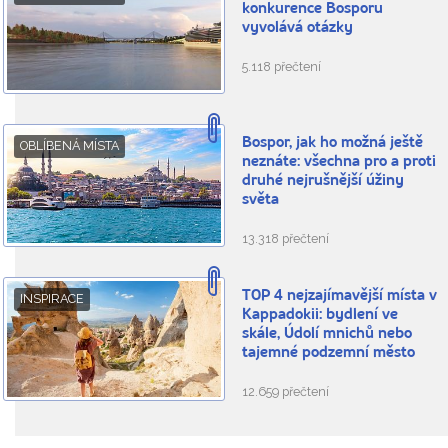
konkurence Bosporu
vyvolává otázky
5.118 přečtení
Bospor, jak ho možná ještě
OBLÍBENÁ MÍSTA
neznáte: všechna pro a proti
druhé nejrušnější úžiny
světa
13.318 přečtení
TOP 4 nejzajímavější místa v
INSPIRACE
Kappadokii: bydlení ve
skále, Údolí mnichů nebo
tajemné podzemní město
12.659 přečtení