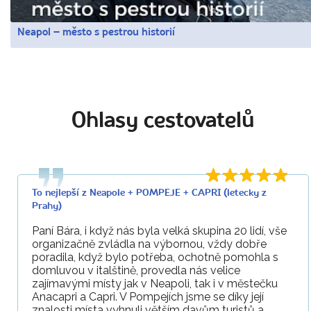
Neapol – město s pestrou historií
Ohlasy cestovatelů
To nejlepší z Neapole + POMPEJE + CAPRI (letecky z
Prahy)
Paní Bára, i když nás byla velká skupina 20 lidí, vše
organizačně zvládla na výbornou, vždy dobře
poradila, když bylo potřeba, ochotně pomohla s
domluvou v italštině, provedla nás velice
zajímavými místy jak v Neapoli, tak i v městečku
Anacapri a Capri. V Pompejích jsme se díky její
znalosti místa vyhnuli větším davům turistů a