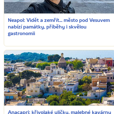
Neapol: Vidět a zemřít... město pod Vesuvem
nabízí památky, příběhy i skvělou
gastronomii
Anacapri: křivolaké uličky, malebné kavárny