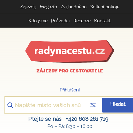
Zájezdy
Magazín
Zvýhodněno
Sdílení pokoje
Kdo jsme
Průvodci
Recenze
Kontakt
ZÁJEZDY PRO CESTOVATELE
Přihlášení
Hledat
Ptejte se nás
+420 608 261 719
Po – Pá: 8:30 – 16:00