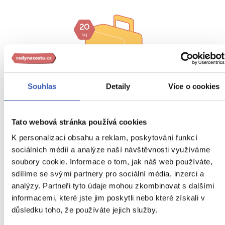
20
kg
Souhlas
Detaily
Více o cookies
Tato webová stránka používá cookies
K personalizaci obsahu a reklam, poskytování funkcí
sociálních médií a analýze naší návštěvnosti využíváme
Zavazadlo v ceně zájezdu:
kabinové zavazadlo o rozměrec
soubory cookie. Informace o tom, jak náš web používáte,
40 x 30 x 20 cm (toto zavazadlo patří na palubu letadla,
sdílíme se svými partnery pro sociální média, inzerci a
rozměry jsou včetně držadla, postranní kapsy a koleček)
analýzy. Partneři tyto údaje mohou zkombinovat s dalšími
informacemi, které jste jim poskytli nebo které získali v
Zavazadlo v ceně zájezdu:
odbavované zavazadlo o
rozměrech 55 x 40 x 20 cm a max. hmotnosti 10 kg (toto
důsledku toho, že používáte jejich služby.
zavazadlo bude odbaveno do podpalubí)