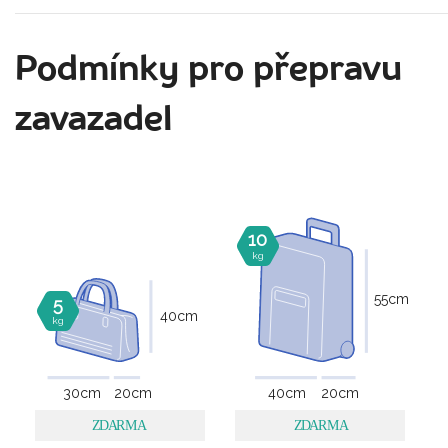
Podmínky pro přepravu
zavazadel
10
kg
55
cm
5
40
cm
kg
30
cm
20
cm
40
cm
20
cm