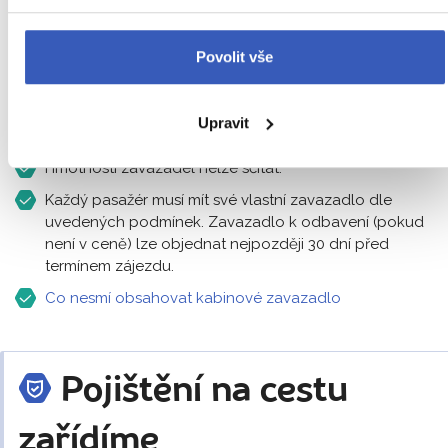
Zavazadlo za příplatek 2 600 Kč:
odbavované zavazadlo o
hmotnosti do 20 kg (toto zavazadlo bude odbaveno do
Povolit vše
podpalubí)
Podmínky vždy platí pro jednoho cestujícího, pokud není
Upravit
uvedeno jinak.
Hmotnosti zavazadel nelze sčítat.
Každý pasažér musí mít své vlastní zavazadlo dle
uvedených podmínek. Zavazadlo k odbavení (pokud
není v ceně) lze objednat nejpozději 30 dní před
termínem zájezdu.
Co nesmí obsahovat kabinové zavazadlo
Pojištění na cestu
zařídíme