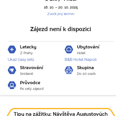
16. 10. – 20. 10. 2025
Zvolit jiný termín
Zájezd není k dispozici
Letecky
Ubytování
Z Prahy
Hotel
Ukaž časy letů
B&B Hotel Napoli
Stravování
Skupina
Snídaně
Do 20 osob
Průvodce
Po celý zájezd
Tipy na zážitky: Návštěva Augustových