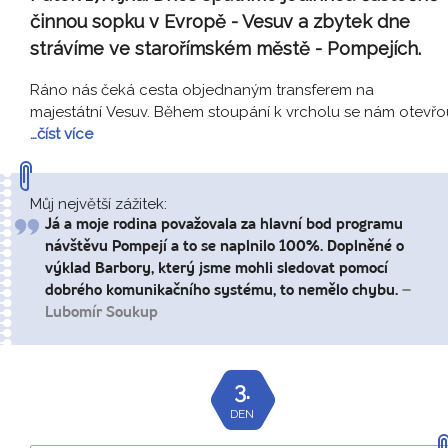
činnou sopku v Evropě - Vesuv a zbytek dne
strávíme ve starořímském městě - Pompejích.
Ráno nás čeká cesta objednaným transferem na
majestátní Vesuv. Během stoupání k vrcholu se nám otevřo
…číst více
Můj největší zážitek:
Já a moje rodina považovala za hlavní bod programu
návštěvu Pompejí a to se naplnilo 100%. Doplněné o
výklad Barbory, který jsme mohli sledovat pomocí
dobrého komunikačního systému, to nemělo chybu.
–
Lubomír Soukup
3.
DEN