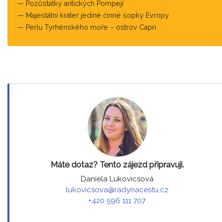
Pozůstatky antických Pompejí
Majestátní kráter jediné činné sopky Evropy
Perlu Tyrhénského moře – ostrov Capri
Máte dotaz? Tento zájezd připravuji.
Daniela Lukovicsová
lukovicsova@radynacestu.cz
+420 596 111 707