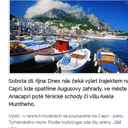
Sobota 18. října:
Dnes nás čeká výlet trajektem n
Capri, kde spatříme Augusovy zahrady, ve měste
Anacapri poté fénické schody či villu Axela
Muntheho.
Výlet - v ranních hodinách se poplavíme na Capri - perlu
Tyrhénského moře. Podle mytologie zde žily sirény
…číst