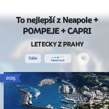
To nejlepší z Neapole +
POMPEJE + CAPRI
LETECKY Z PRAHY
Do
Itálie
Náročnost
oblíbených
2025