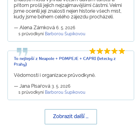
přitom prošli jejich nejzajímavějšími částmi. Velmi
jsme ocenili její znalosti nejen historie všech míst,
kudy jsme během celého zájezdu procházeli.
—
Alena Zámková
6. 5. 2026
s průvodkyní
Barborou Šupíkovou
To nejlepší z Neapole + POMPEJE + CAPRI (letecky z
Prahy)
Vědomosti i organizace průvodkyně.
—
Jana Pisařová
3. 5. 2026
s průvodkyní
Barborou Šupíkovou
Zobrazit další ...