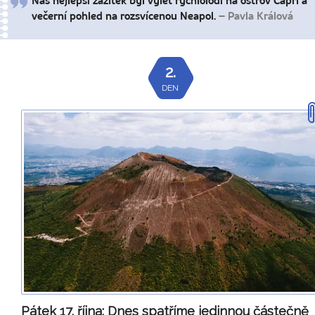
Náš nejlepší zážitek byl výlet rychlolodí na ostrov Capri a
večerní pohled na rozsvícenou Neapol.
– Pavla Králová
2.
DEN
Pátek 17. října:
Dnes spatříme jedinnou částečně