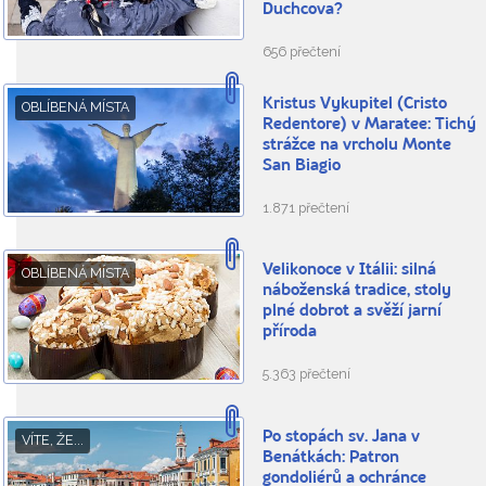
Duchcova?
656 přečtení
Kristus Vykupitel (Cristo
OBLÍBENÁ MÍSTA
Redentore) v Maratee: Tichý
strážce na vrcholu Monte
San Biagio
1.871 přečtení
Velikonoce v Itálii: silná
OBLÍBENÁ MÍSTA
náboženská tradice, stoly
plné dobrot a svěží jarní
příroda
5.363 přečtení
Po stopách sv. Jana v
VÍTE, ŽE...
Benátkách: Patron
gondoliérů a ochránce