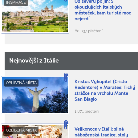
Od severu po jih: 5
INSPIRACE
okouzlujících italských
městeček, kam turisté moc
nejezdí
60.037 přečtení
Nejnovější z Itálie
Kristus Vykupitel (Cristo
OBLÍBENÁ MÍSTA
Redentore) v Maratee: Tichý
strážce na vrcholu Monte
San Biagio
1.871 přečtení
Velikonoce v Itálii: silná
OBLÍBENÁ MÍSTA
náboženská tradice, stoly