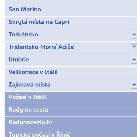
San Marino
Skrytá místa na Capri
Toskánsko
Tridentsko-Horní Adiže
Umbrie
Velikonoce v Itálii
Zajímavá místa
Počasí v Itálii
Rady na cestu
Radynacestu.tv
Typické počasí v Římě