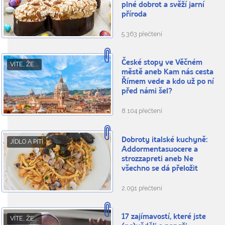
plné dobrot a svěží jarní
příroda
5.363 přečtení
České stopy ve Věčném
VÍTE, ŽE...
městě aneb Kam nás cesta
Římem vede a kdo už po ní
před námi šel?
8.104 přečtení
Dobroty italské kuchyně:
JÍDLO A PITÍ
Addormentasuocere a
strozzapreti aneb Ne
všechno se dá přeložit
2.091 přečtení
17 zajímavostí, které jste
VÍTE, ŽE...