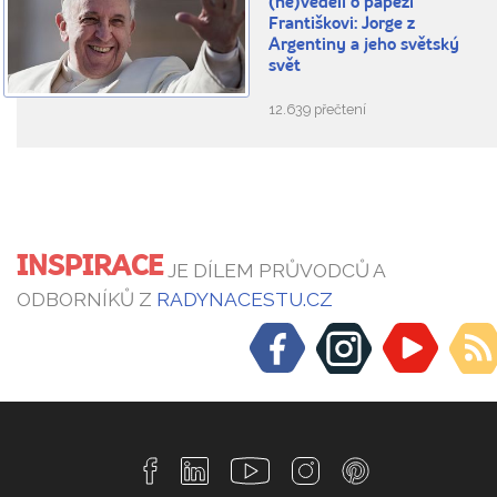
(ne)věděli o papeži
Františkovi: Jorge z
Argentiny a jeho světský
svět
12.639 přečtení
INSPIRACE
JE DÍLEM PRŮVODCŮ A
ODBORNÍKŮ Z
RADYNACESTU.CZ