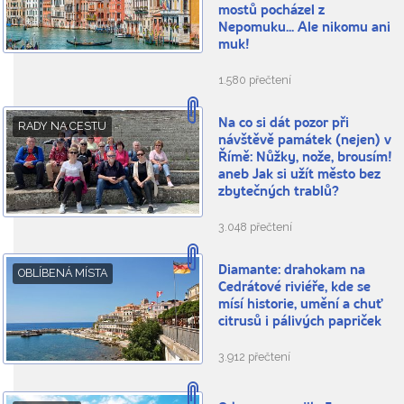
mostů pocházel z
Nepomuku... Ale nikomu ani
muk!
1.580 přečtení
Na co si dát pozor při
RADY NA CESTU
návštěvě památek (nejen) v
Římě: Nůžky, nože, brousím!
aneb Jak si užít město bez
zbytečných trablů?
3.048 přečtení
Diamante: drahokam na
OBLÍBENÁ MÍSTA
Cedrátové riviéře, kde se
mísí historie, umění a chuť
citrusů i pálivých papriček
3.912 přečtení