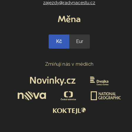
zajezdy@radynacestu.cz
Měna
Kč
Eur
Zmiňují nás v médiích