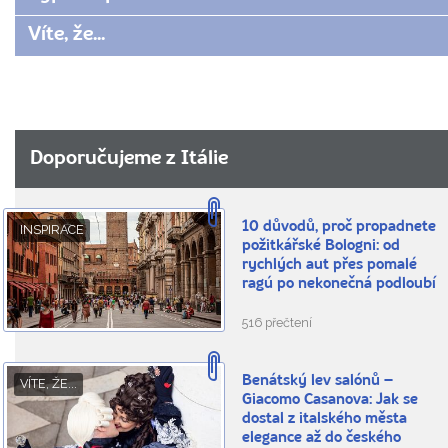
Víte, že...
Doporučujeme z Itálie
10 důvodů, proč propadnete
INSPIRACE
požitkářské Bologni: od
rychlých aut přes pomalé
ragú po nekonečná podloubí
516 přečtení
Benátský lev salónů –
VÍTE, ŽE...
Giacomo Casanova: Jak se
dostal z italského města
elegance až do českého