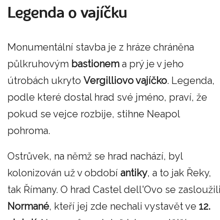
Legenda o vajíčku
Monumentální stavba je z hráze chráněna
půlkruhovým
bastionem
a prý je v jeho
útrobách ukryto
Vergilliovo vajíčko
. Legenda,
podle které dostal hrad své jméno, praví, že
pokud se vejce rozbije, stihne Neapol
pohroma.
Ostrůvek, na němž se hrad nachází, byl
kolonizován už v období
antiky
, a to jak Řeky,
tak Římany. O hrad Castel dell'Ovo se zasloužil
Normané
, kteří jej zde nechali vystavět ve
12.