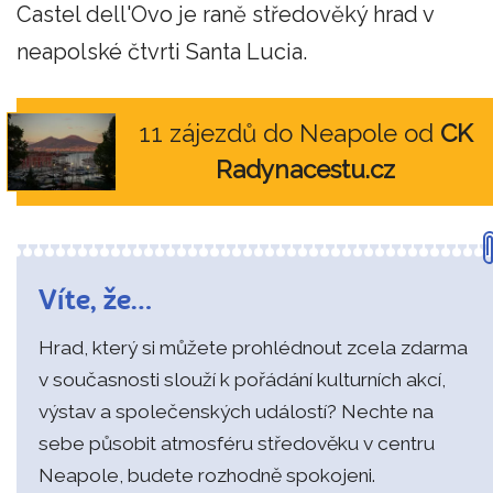
Castel dell'Ovo je raně středověký hrad v
neapolské čtvrti Santa Lucia.
11 zájezdů do Neapole od
CK
Radynacestu.cz
Víte, že…
Hrad, který si můžete prohlédnout zcela zdarma
v současnosti slouží k pořádání kulturních akcí,
výstav a společenských událostí? Nechte na
sebe působit atmosféru středověku v centru
Neapole, budete rozhodně spokojeni.