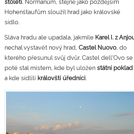
století
. Normanům, stejně jako pozdějším
Hohenštaufům sloužil hrad jako královské
sídlo.
Sláva hradu ale upadala, jakmile
Karel I. z Anjo
nechal vystavět nový hrad,
Castel Nuovo
, do
kterého přesunul svůj dvůr. Castel dell'Ovo se
poté stal místem, kde byl uložen
státní poklad
a kde sídlili
královští úředníci
.