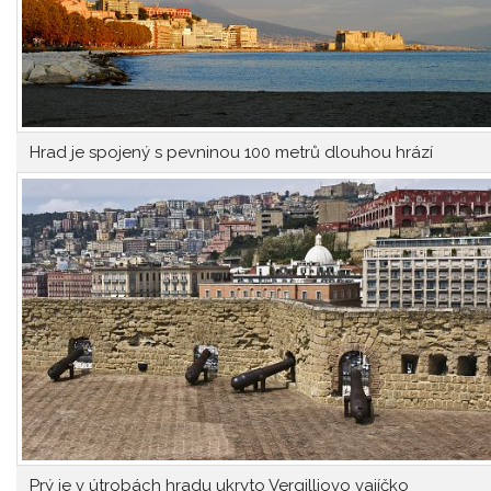
Hrad je spojený s pevninou 100 metrů dlouhou hrází
Prý je v útrobách hradu ukryto Vergilliovo vajíčko