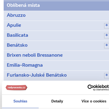
Oblíbená místa
Abruzzo
Apulie
Basilicata
Benátsko
Brixen neboli Bressanone
Emilia-Romagna
Furlansko-Julské Benátsko
Italská města
Kalábrie
Souhlas
Detaily
Více o cookies
Kampánie