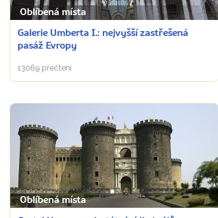
Oblíbená místa
Galerie Umberta I.: nejvyšší zastřešená
pasáž Evropy
13069 přečtení
Oblíbená místa