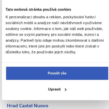
Amalfinské pobřeží
Tato webová stránka používá cookies
Capri
K personalizaci obsahu a reklam, poskytování funkcí
sociálních médií a analýze naší návštěvnosti využíváme
Caserta
soubory cookie. Informace o tom, jak náš web používáte,
sdílíme se svými partnery pro sociální média, inzerci a
Herculaneum
analýzy. Partneři tyto údaje mohou zkombinovat s dalšími
Ischia
informacemi, které jste jim poskytli nebo které získali v
důsledku toho, že používáte jejich služby.
Neapol
Divadlo San Carlo
Povolit vše
Dóm San Gennaro
Galerie Umberta I.
Upravit
Hrad Castel dell'Ovo
Hrad Castel Nuovo