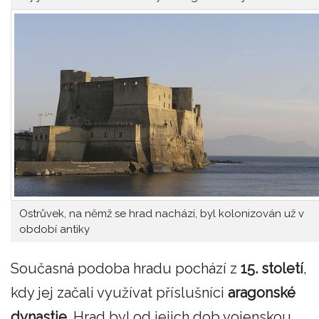
Ostrůvek, na němž se hrad nachází, byl kolonizován už v
období antiky
Současná podoba hradu pochází z
15. století
,
kdy jej začali využívat příslušníci
aragonské
dynastie
. Hrad byl od jejich dob vojenskou