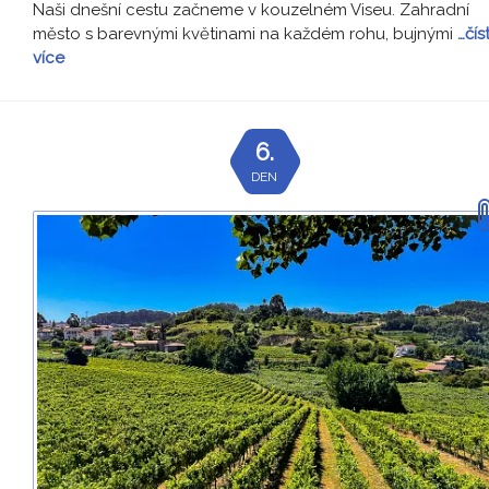
Naši dnešní cestu začneme v kouzelném Viseu. Zahradní
město s barevnými květinami na každém rohu, bujnými
…čís
více
6.
DEN