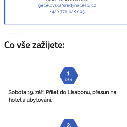
gecelovska@radynacestu.cz
+420 776 028 005
Co vše zažijete:
1.
DEN
Sobota 19. září:
Přílet do Lisabonu, přesun na
hotel a ubytování.
2.