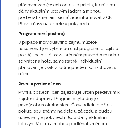
plánovaných časech odletu a příletu, které jsou
dány aktuálním letovým řádem a mohou
podléhat změnám, se můžete informovat v CK.
Přesné časy naleznete v pokynech.
Program není povinný
V případě individuálního zájmu můžete
absolvovat jen vybranou část programu a sejít se
později na místě srazu určeném průvodcem nebo
se vrátit na hotel samostatně. Individuální
plánování je však vhodné předem konzultovat s
námi.
První a poslední den
První a poslední den zájezdu je určen především k
zajištění dopravy. Program v tyto dny je
přizpůsoben okolnostem. Časy odletu a příletu,
pokud jsou známy, najdete u zájezdu a budou
upřesněny v pokynech. Jsou dány aktuálním
letovým řádem a mohou podléhat změnám.