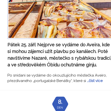
Pátek 25. září:
Nejprve se vydáme do Aveira, kde
si mohou zájemci užít plavbu po kanálech. Poté
navštívíme Nazaré, městečko s rybářskou tradicí
a ve středověkém Óbidu ochutnáme ginju.
Po snídani se vydáme do okouzlujícího městečka Aveiro,
přezdívaného „portugalské Benátky“, které si
…číst více
8.
DEN