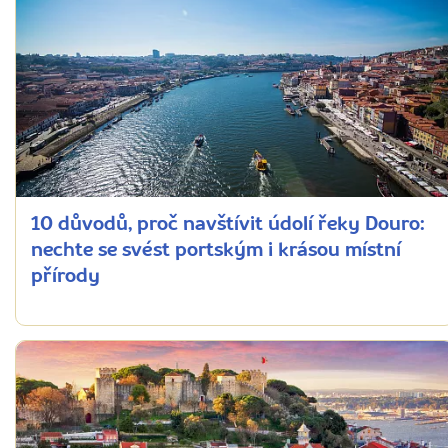
10 důvodů, proč navštívit údolí řeky Douro:
nechte se svést portským i krásou místní
přírody