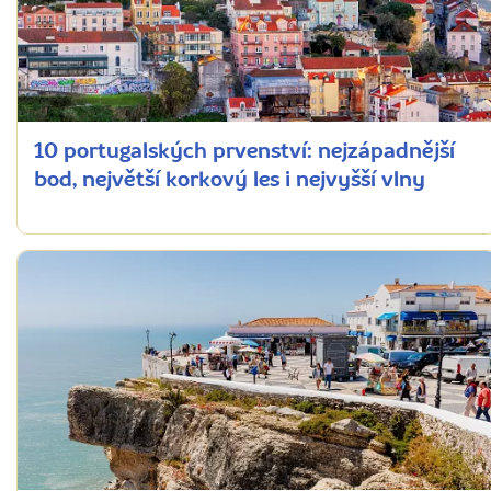
10 portugalských prvenství: nejzápadnější
bod, největší korkový les i nejvyšší vlny