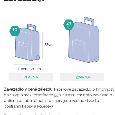
23
kg
10
kg
55
cm
40
cm
20
cm
Zavazadlo v ceně zájezdu:
kabinové zavazadlo o hmotnosti
do 10 kg a max. rozměrech 55 x 40 x 20 cm (toto zavazadlo
patří na palubu letadla, rozměry jsou včetně držadla,
postranní kapsy a koleček)