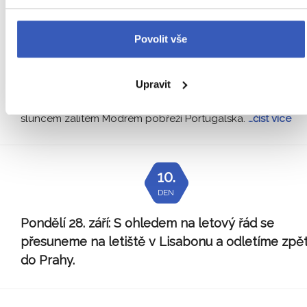
Neděle 27. září:
Dnes objevíme kouzlo Setúbalu,
města s rybářskou duší. Dopřejeme si také
Povolit vše
ochutnávku v ikonickém vinařství José Maria da
Fonseca, obklopeném elegantními zahradami.
Upravit
Dnešek zahájíme výletem do přímořského města Setúbal n
sluncem zalitém Modrém pobřeží Portugalska.
…číst více
10.
DEN
Pondělí 28. září:
S ohledem na letový řád se
přesuneme na letiště v Lisabonu a odletíme zpě
do Prahy.