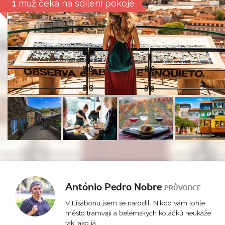
1
muž čeká na sdílení pokoje
António Pedro Nobre
PRŮVODCE
V Lisabonu jsem se narodil. Nikdo vám tohle
město tramvají a belémských koláčků neukáže
tak jako já.