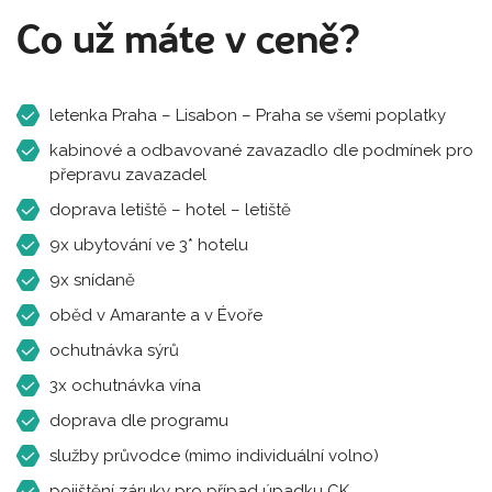
Co už máte v ceně?
letenka Praha – Lisabon – Praha se všemi poplatky
kabinové a odbavované zavazadlo dle podmínek pro
přepravu zavazadel
doprava letiště – hotel – letiště
9x ubytování ve 3* hotelu
9x snídaně
oběd v Amarante a v Évoře
ochutnávka sýrů
3x ochutnávka vína
doprava dle programu
služby průvodce (mimo individuální volno)
pojištění záruky pro případ úpadku CK