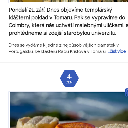
Pondělí 21. září:
Dnes objevíme templářský
klášterní poklad v Tomaru. Pak se vypravíme do
Coimbry, která nás uchvátí malebnými uličkami, 
prohlédneme si zdejší starobylou univerzitu.
Dnes se vydáme k jedné z nejpůsobivějších památek v
Portugalsku, ke klášteru Řádu Kristova v Tomaru.
…číst více
4.
DEN