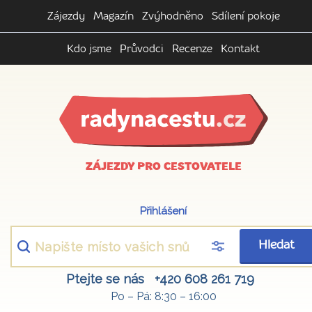
Zájezdy
Magazín
Zvýhodněno
Sdílení pokoje
Kdo jsme
Průvodci
Recenze
Kontakt
ZÁJEZDY PRO CESTOVATELE
Přihlášení
Hledat
Ptejte se nás
+420 608 261 719
Po – Pá: 8:30 – 16:00