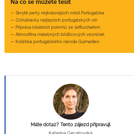
Na co se můžete těšit
Skryté perly nejkrásnějších měst Portugalska
Ochutnávky nejlepších portugalských vín
Příprava lokálních pokrmů se šéfkuchařem
Atmosféra malebných břidlicových vesniček
Kolébka portugalského národa Guimarães
Máte dotaz? Tento zájezd připravuji.
Katarína Gecelovská