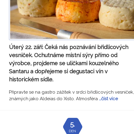
Úterý 22. září:
Čeká nás poznávání břidlicových
vesniček. Ochutnáme místní sýry přímo od
výrobce, projdeme se uličkami kouzelného
Santaru a dopřejeme si degustaci vín v
historickém sídle.
Připravte se na gastro zážitek v srdci břidlicových vesniček,
známých jako Aldeias do Xisto. Atmosféra
…číst více
5.
DEN