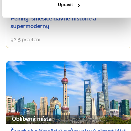
Upravit
Oblíbená místa
Peking: směsice dávné historie a
supermoderny
9215 přečtení
Oblíbená místa