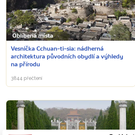
Oblíbená místa
Vesnička Cchuan-ti-sia: nádherná
architektura původních obydlí a výhledy
na přírodu
3844 přečtení