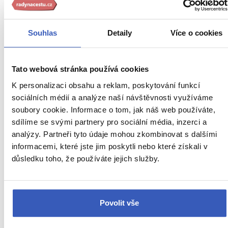
Souhlas
Detaily
Více o cookies
Oblíbená místa
Císařské hrobky: oblíbený cíl turistů a
Tato webová stránka používá cookies
povinnost pro místní
K personalizaci obsahu a reklam, poskytování funkcí
sociálních médií a analýze naší návštěvnosti využíváme
5214 přečtení
soubory cookie. Informace o tom, jak náš web používáte,
sdílíme se svými partnery pro sociální média, inzerci a
analýzy. Partneři tyto údaje mohou zkombinovat s dalšími
informacemi, které jste jim poskytli nebo které získali v
důsledku toho, že používáte jejich služby.
Povolit vše