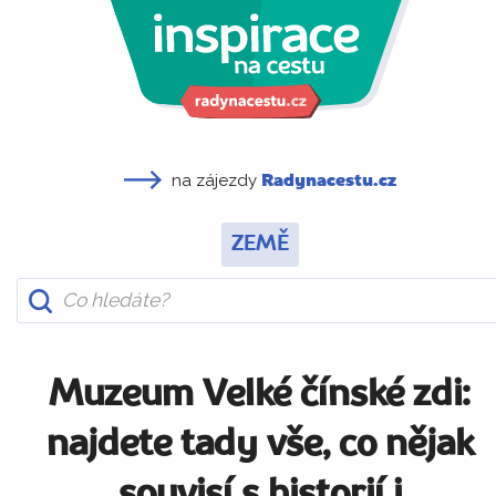
na zájezdy
Radynacestu.cz
ZEMĚ
Muzeum Velké čínské zdi:
najdete tady vše, co nějak
souvisí s historií i