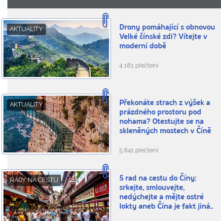
Drony pomáhající s obnovou
AKTUALITY
Velké čínské zdi? Vítejte v
moderní době
4.181 přečtení
Překonáte strach z výšek a
AKTUALITY
prázdného prostoru pod
nohama? Otestujte se na
skleněných mostech v Číně
5.841 přečtení
5 rad na cestu do Číny:
RADY NA CESTU
srkejte, smlouvejte,
nedýchejte a mějte ostré
lokty aneb Čína je fakt jiná..