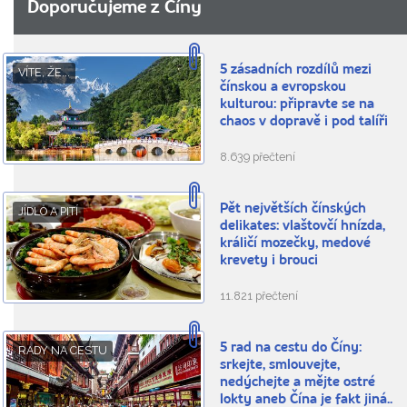
Doporučujeme z Číny
5 zásadních rozdílů mezi
VÍTE, ŽE...
čínskou a evropskou
kulturou: připravte se na
chaos v dopravě i pod talíři
8.639 přečtení
Pět největších čínských
JÍDLO A PITÍ
delikates: vlaštovčí hnízda,
králičí mozečky, medové
krevety i brouci
11.821 přečtení
5 rad na cestu do Číny:
RADY NA CESTU
srkejte, smlouvejte,
nedýchejte a mějte ostré
lokty aneb Čína je fakt jiná..