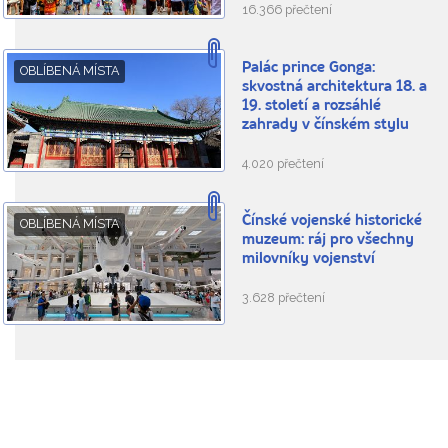
16.366 přečtení
Palác prince Gonga:
OBLÍBENÁ MÍSTA
skvostná architektura 18. a
19. století a rozsáhlé
zahrady v čínském stylu
4.020 přečtení
Čínské vojenské historické
OBLÍBENÁ MÍSTA
muzeum: ráj pro všechny
milovníky vojenství
3.628 přečtení