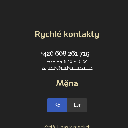
Rychlé kontakty
+420 608 261 719
Po – Pá: 8:30 – 16:00
zajezdy@radynacestu.cz
Měna
Kč
Eur
Zmiňují nás v médiích