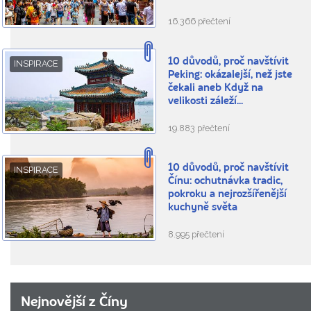
16.366 přečtení
10 důvodů, proč navštívit
INSPIRACE
Peking: okázalejší, než jste
čekali aneb Když na
velikosti záleží...
19.883 přečtení
10 důvodů, proč navštívit
INSPIRACE
Čínu: ochutnávka tradic,
pokroku a nejrozšířenější
kuchyně světa
8.995 přečtení
Nejnovější z Číny