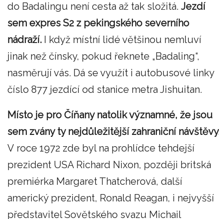
do Badalingu není cesta až tak složitá.
Jezdí
sem expres S2 z pekingského severního
nádraží.
I když místní lidé většinou nemluví
jinak než čínsky, pokud řeknete „Badaling“,
nasměrují vás. Dá se využít i autobusové linky
číslo 877 jezdící od stanice metra Jishuitan.
Místo je pro Číňany natolik významné, že jsou
sem zvány ty nejdůležitější zahraniční návštěvy
V roce 1972 zde byl na prohlídce tehdejší
prezident USA Richard Nixon, později britská
premiérka Margaret Thatcherová, další
americký prezident, Ronald Reagan, i nejvyšší
představitel Sovětského svazu Michail