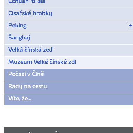
Cchuan-ti-sia
Císařské hrobky
Peking
Šanghaj
Velká čínská zeď
Muzeum Velké čínské zdi
Počasí v Číně
Rady na cestu
Víte, že...