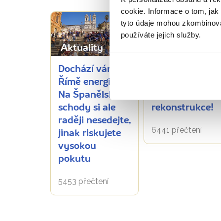
cookie. Informace o tom, jak
tyto údaje mohou zkombinovat
používáte jejich služby.
Aktuality
Aktuality
Dochází vám v
„Párty vila“
Římě energie?
císaře Nerona
Na Španělské
se dočká
schody si ale
rekonstrukce!
raději nesedejte,
6441 přečtení
jinak riskujete
vysokou
pokutu
5453 přečtení