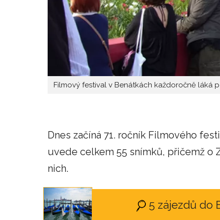
Filmový festival v Benátkách každoročně láká přes
Dnes začíná 71. ročník Filmového festi
uvede celkem 55 snímků, přičemž o Zl
nich.
5 zájezdů do