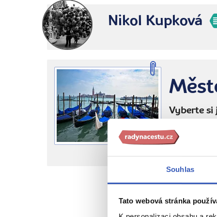
Nikol Kupková
Měst
Vyberte si
Zájezdy 
Nejbližší voln
Souhlas
PŘEČT
Tato webová stránka použív
K personalizaci obsahu a re