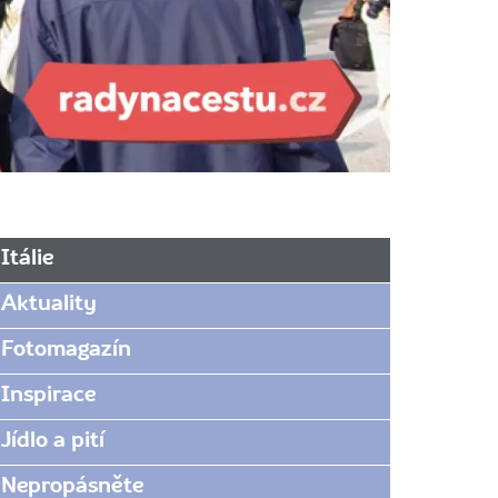
Itálie
Aktuality
Fotomagazín
Inspirace
Jídlo a pití
Nepropásněte