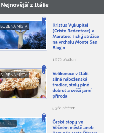
Nejnovější z Itálie
Kristus Vykupitel
BLÍBENÁ MÍSTA
(Cristo Redentore) v
Maratee: Tichý strážce
na vrcholu Monte San
Biagio
1.872 přečtení
Velikonoce v Itálii:
BLÍBENÁ MÍSTA
silná náboženská
tradice, stoly plné
dobrot a svěží jarní
příroda
5.364 přečtení
České stopy ve
ÍTE, ŽE...
Věčném městě aneb