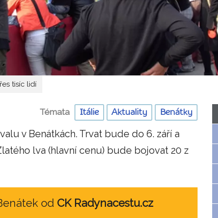
 tisíc lidí
Témata
Itálie
Aktuality
Benátky
valu v Benátkách. Trvat bude do 6. září a
atého lva (hlavní cenu) bude bojovat 20 z
 Benátek od
CK Radynacestu.cz