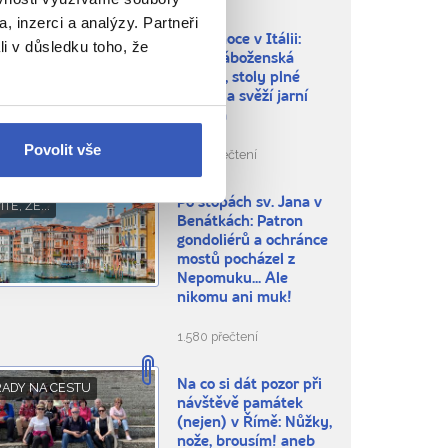
, inzerci a analýzy. Partneři
Velikonoce v Itálii:
BLÍBENÁ MÍSTA
li v důsledku toho, že
silná náboženská
tradice, stoly plné
dobrot a svěží jarní
příroda
Povolit vše
5.364 přečtení
Po stopách sv. Jana v
ÍTE, ŽE...
Benátkách: Patron
gondoliérů a ochránce
mostů pocházel z
Nepomuku... Ale
nikomu ani muk!
1.580 přečtení
Na co si dát pozor při
RADY NA CESTU
návštěvě památek
(nejen) v Římě: Nůžky,
nože, brousím! aneb