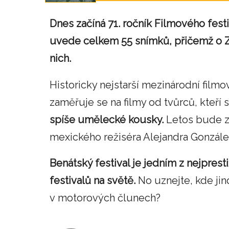
Dnes začíná 71. ročník Filmového festi
uvede celkem 55 snímků, přičemž o Zl
nich.
Historicky nejstarší mezinárodní filmo
zaměřuje se na filmy od tvůrců, kteří 
spíše umělecké kousky.
Letos bude z
mexického režiséra Alejandra González
Benátský festival je jedním z nejprest
festivalů na světě.
No uznejte, kde ji
v motorových člunech?