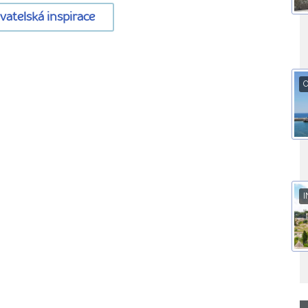
ovatelská inspirace
O
I