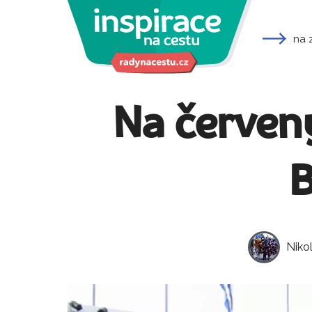
na 
Na červený
B
Niko