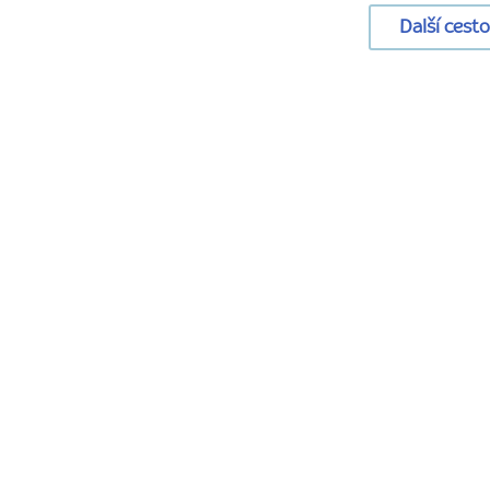
Další cest
URL
stránky:
www.radynacestu.cz/magazin/na-
cerveny-
koberec-
ve-
clunu-
filmove-
benatky-
jsou-
tady/