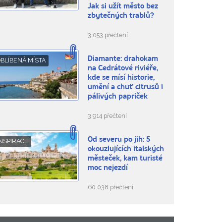
Jak si užít město bez
zbytečných trablů?
3.053 přečtení
Diamante: drahokam
BLÍBENÁ MÍSTA
na Cedrátové riviéře,
kde se mísí historie,
umění a chuť citrusů i
pálivých papriček
3.914 přečtení
Od severu po jih: 5
NSPIRACE
okouzlujících italských
městeček, kam turisté
moc nejezdí
60.038 přečtení