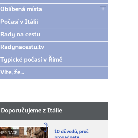
Oblíbená místa
Počasí v Itálii
Rady na cestu
Radynacestu.tv
Typické počasí v Římě
Víte, že...
Doporučujeme z Itálie
10 důvodů, proč
NSPIRACE
propadnete