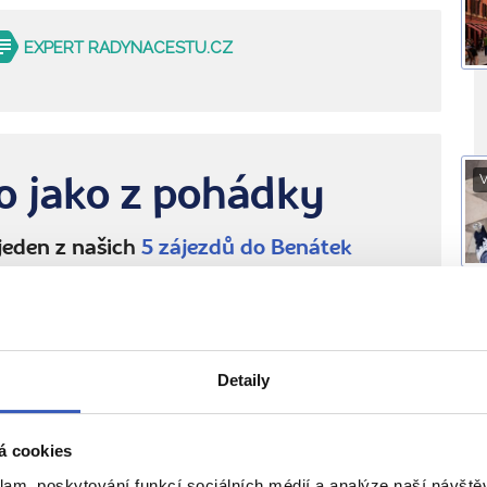
EXPERT RADYNACESTU.CZ
V
o jako z pohádky
 jeden z našich
5 zájezdů do Benátek
do Benátek
ý zájezd
již 19. listopadu
O
Detaily
ĚTE SI TAKÉ
á cookies
klam, poskytování funkcí sociálních médií a analýze naší návšt