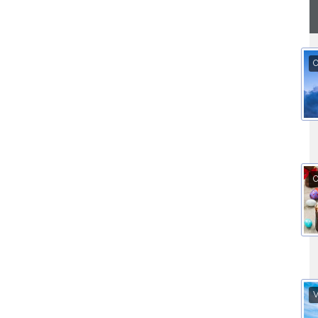
O
O
V