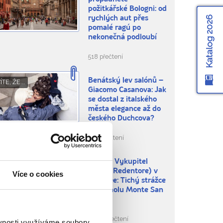
požitkářské Bologni: od
Katalog 2026
rychlých aut přes
pomalé ragú po
nekonečná podloubí
518 přečtení
Benátský lev salónů –
ÍTE, ŽE...
Giacomo Casanova: Jak
se dostal z italského
města elegance až do
českého Duchcova?
656 přečtení
Kristus Vykupitel
BLÍBENÁ MÍSTA
(Cristo Redentore) v
Více o cookies
Maratee: Tichý strážce
na vrcholu Monte San
Biagio
1.872 přečtení
ěvnosti využíváme soubory