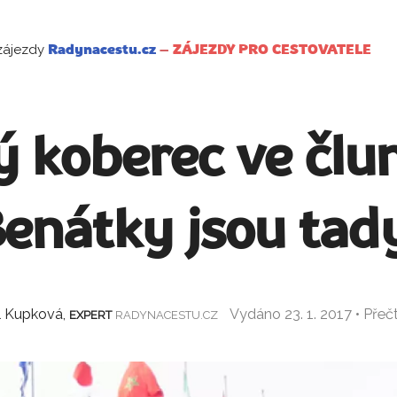
zájezdy
Radynacestu.cz
–
ZÁJEZDY PRO CESTOVATELE
 koberec ve člu
enátky jsou tad
l Kupková,
Vydáno 23. 1. 2017 • Pře
EXPERT
RADYNACESTU.CZ