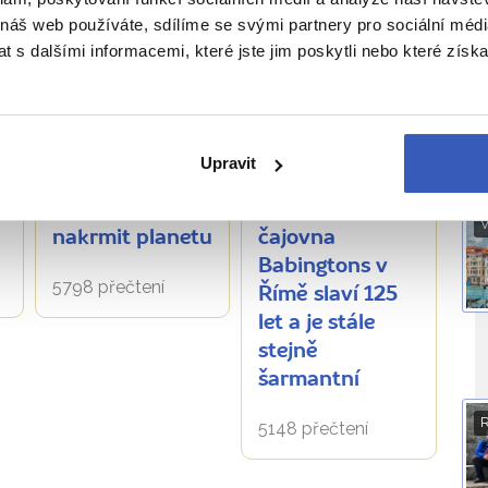
 náš web používáte, sdílíme se svými partnery pro sociální média
O
 s dalšími informacemi, které jste jim poskytli nebo které získa
Aktuality
Aktuality
Na věku
Jídlo, Itálie,
Upravit
nezáleží.
Milán: Expo
Anglická
2015 se snaží
V
čajovna
nakrmit planetu
Babingtons v
5798 přečtení
Římě slaví 125
let a je stále
stejně
šarmantní
5148 přečtení