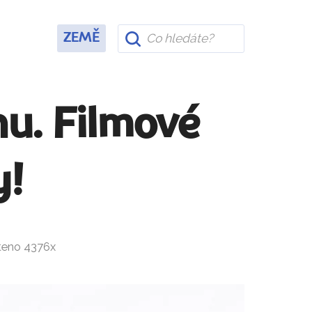
ZEMĚ
nu. Filmové
y!
čteno 4376x