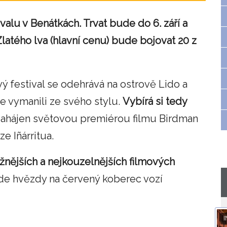
valu v Benátkách. Trvat bude do 6. září a
atého lva (hlavní cenu) bude bojovat 20 z
vý festival se odehrává na ostrově Lido a
se vymanili ze svého stylu.
Vybírá si tedy
ahájen světovou premiérou filmu Birdman
e Iñárritua.
ižnějších a nejkouzelnějších filmových
nde hvězdy na červený koberec vozí
I