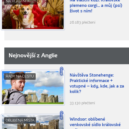
Na vlastní kůži: Královské
NA VLASTNÍ KŮŽI
plemeno corgi... a můj (psí)
život s ním!
26.183 přečtení
Nejnovější z Anglie
Návštěva Stonehenge:
RADY NA CESTU
Praktické informace +
vstupné – kdy, kde, jak a za
kolik?
33.130 přečtení
Windsor: oblíbené
OBLÍBENÁ MÍSTA
venkovské sídlo královské