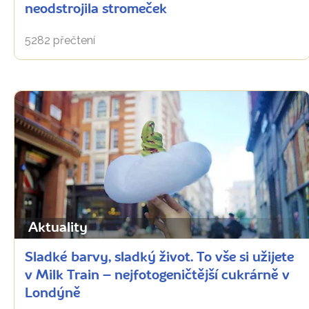
neodstrojila stromeček
5282 přečtení
Aktuality
Sladké barvy, sladký život. To vše si užijete
v Milk Train – nejfotogeničtější cukrárně v
Londýně