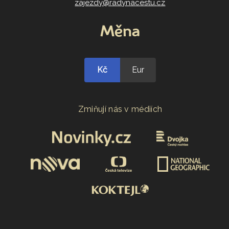
zajezdy@radynacestu.cz
Měna
Kč
Eur
Zmiňují nás v médiích