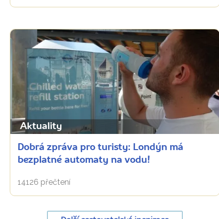
Aktuality
Dobrá zpráva pro turisty: Londýn má
bezplatné automaty na vodu!
14126 přečtení