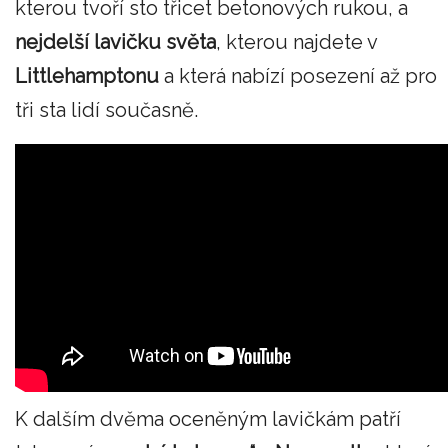
kterou tvoří sto třicet betonových rukou, a
nejdelší lavičku světa
, kterou najdete v
Littlehamptonu
a která nabízí posezení až pro
tři sta lidí současně.
K dalším dvěma oceněným lavičkám patří