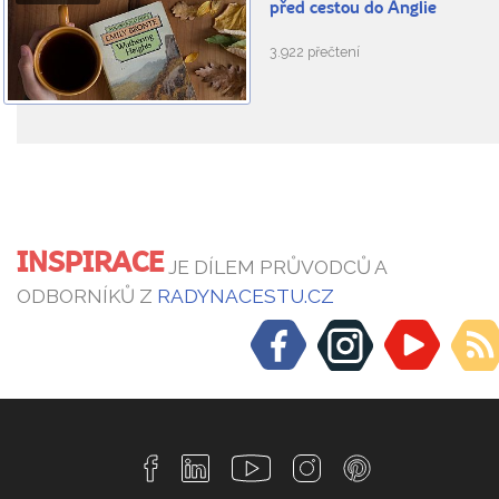
před cestou do Anglie
3.922 přečtení
INSPIRACE
JE DÍLEM PRŮVODCŮ A
ODBORNÍKŮ Z
RADYNACESTU.CZ