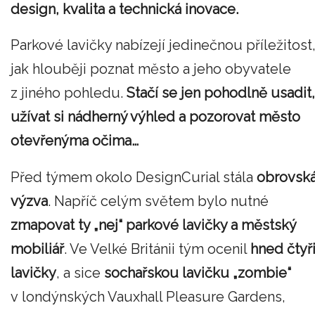
design, kvalita a technická inovace.
Parkové lavičky nabízejí jedinečnou příležitost
jak hlouběji poznat město a jeho obyvatele
z jiného pohledu.
Stačí se jen pohodlně usadit,
užívat si nádherný výhled a pozorovat město
otevřenýma očima…
Před týmem okolo DesignCurial stála
obrovsk
výzva
. Napříč celým světem bylo nutné
zmapovat ty „nej“ parkové lavičky a městský
mobiliář
. Ve Velké Británii tým ocenil
hned čtyř
lavičky
, a sice
sochařskou lavičku „zombie“
v londýnských Vauxhall Pleasure Gardens,