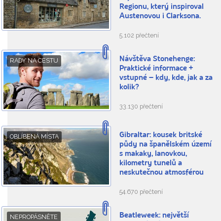
Regionu, který inspiroval
Austenovou i Clarksona.
5.102 přečtení
Návštěva Stonehenge:
RADY NA CESTU
Praktické informace +
vstupné – kdy, kde, jak a za
kolik?
33.130 přečtení
Gibraltar: kousek britské
OBLÍBENÁ MÍSTA
půdy na španělském území
s makaky, lanovkou,
kilometry tunelů a
neskutečnou atmosférou
54.670 přečtení
Beatleweek: největší
NEPROPÁSNĚTE