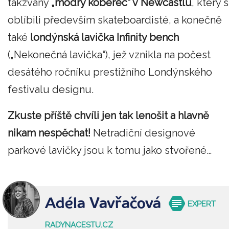
takzvaný
„modrý koberec“ v Newcastlu
, který s
oblíbili především skateboardisté, a konečně
také
londýnská lavička
Infinity bench
(„Nekonečná lavička“), jež vznikla na počest
desátého ročníku prestižního Londýnského
festivalu designu.
Zkuste příště chvíli jen tak lenošit a hlavně
nikam nespěchat!
Netradiční designové
parkové lavičky jsou k tomu jako stvořené…
Adéla Vavřačová
EXPERT
RADYNACESTU.CZ