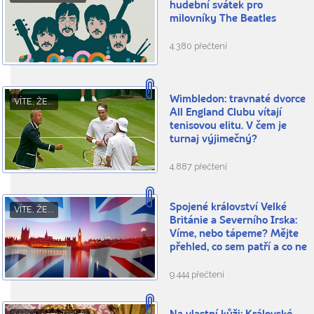
hudební svátek pro
milovníky The Beatles
4.380 přečtení
Wimbledon: travnaté dvorce
VÍTE, ŽE...
All England Clubu vítají
tenisovou elitu. V čem je
turnaj výjimečný?
4.887 přečtení
Spojené království Velké
VÍTE, ŽE...
Británie a Severního Irska:
Víme, nebo tápeme? Mějte
přehled, co sem patří a co ne
9.444 přečtení