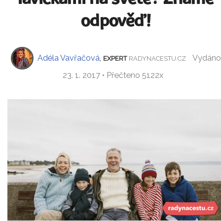
odpověď!
Adéla Vavřačová
,
Vydáno
EXPERT
RADYNACESTU.CZ
23. 1. 2017 • Přečteno 5122x