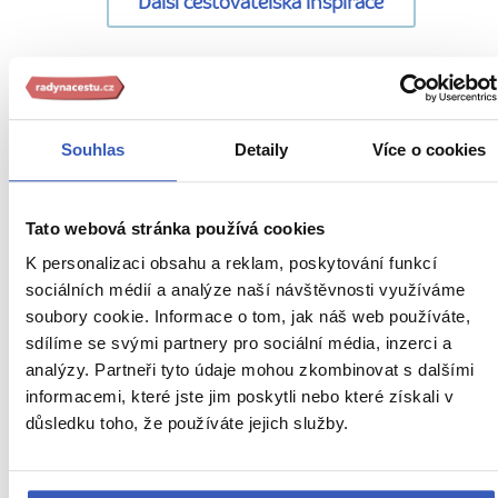
Další cestovatelská inspirace
URL
Anglie
stránky:
www.radynacestu.cz/magazin/nejkrasnejsi-
Souhlas
Detaily
Více o cookies
Aktuality
parkove-
lavicky-
Inspirace
na-
Tato webová stránka používá cookies
Jídlo a pití
svete/
K personalizaci obsahu a reklam, poskytování funkcí
Nepropásněte
sociálních médií a analýze naší návštěvnosti využíváme
soubory cookie. Informace o tom, jak náš web používáte,
Oblíbená místa
sdílíme se svými partnery pro sociální média, inzerci a
analýzy. Partneři tyto údaje mohou zkombinovat s dalšími
Počasí v Anglii
informacemi, které jste jim poskytli nebo které získali v
důsledku toho, že používáte jejich služby.
Počasí v Londýně
Rady na cestu