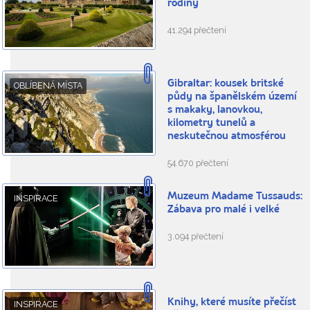
rodiny
41.294 přečtení
Gibraltar: kousek britské
OBLÍBENÁ MÍSTA
půdy na španělském území
s makaky, lanovkou,
kilometry tunelů a
neskutečnou atmosférou
54.670 přečtení
Muzeum Madame Tussauds:
INSPIRACE
Zábava pro malé i velké
3.094 přečtení
Knihy, které musíte přečíst
INSPIRACE