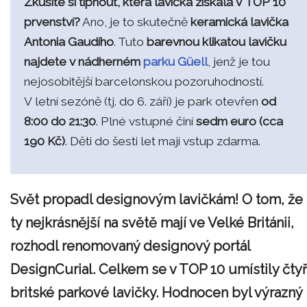
Zkusíte si tipnout, která lavička získala v TOP 10
prvenství?
Ano, je to skutečně
keramická lavička
Antonia Gaudího
. Tuto
barevnou klikatou lavičku
najdete v nádherném
parku Güell
, jenž je tou
nejosobitější barcelonskou pozoruhodností.
V letní sezóně (tj. do 6. září) je park otevřen
od
8:00 do 21:30
. Plné vstupné činí
sedm euro (cca
190 Kč)
. Děti do šesti let mají vstup zdarma.
Svět propadl designovým lavičkám! O tom, že
ty nejkrásnější na světě mají ve Velké Británii,
rozhodl renomovaný designový portál
DesignCurial. Celkem se v TOP 10 umístily čtyř
britské parkové lavičky. Hodnocen byl výrazný