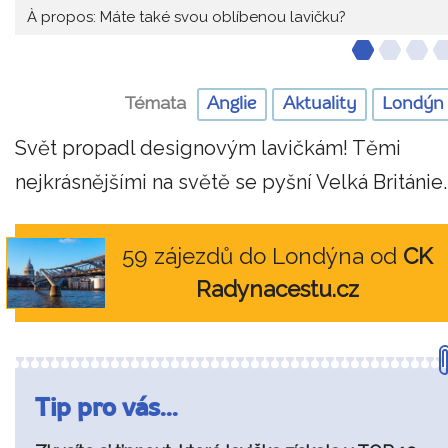
À propos: Máte také svou oblíbenou lavičku?
Témata
Anglie
Aktuality
Londýn
Svět propadl designovým lavičkám! Těmi
nejkrásnějšími na světě se pyšní Velká Británie..
59 zájezdů do Londýna od
CK
Radynacestu.cz
Tip pro vás...