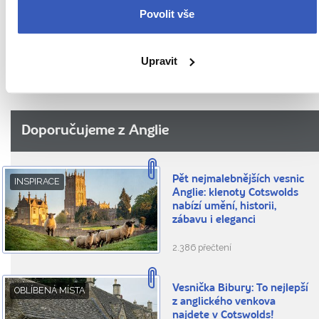
Radynacestu.tv
Povolit vše
Víte, že...
Upravit
Doporučujeme z Anglie
Pět nejmalebnějších vesnic
INSPIRACE
Anglie: klenoty Cotswolds
nabízí umění, historii,
zábavu i eleganci
2.386 přečtení
Vesnička Bibury: To nejlepší
OBLÍBENÁ MÍSTA
z anglického venkova
najdete v Cotswolds!