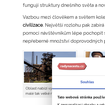
fungují struktury dnešního světa a no
Vazbou mezi člověkem a světem kole
civilizace
. Největší rozlohu pak zabír
pomoci návštěvníkům lépe pochopit s
nepřeberné množství doprovodných p
Souhlas
Oblast nabízí vyžití jak pro
Dolní obla
malé tak velké návštěvníky
Tato webová stránka použív
K personalizaci obsahu a re