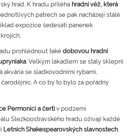
vský hrad. K hradu přiléhá
hradní věž, která
 jednotlivých patrech se pak nacházejí stálé
příklad expozice šedesáti panenek
krojích.
radu prohlédnout také
dobovou hradní
upryniaka
. Velkým lákadlem se staly sklepní
ká akvária se sladkovodními rybami,
rodějnic. A co by to bylo za pořádný
ce Permoníci a čerti
v podzemí
eálu Slezkoostravského hradu ožívají každé
ři
Letních Shakespearovských slavnostech
.