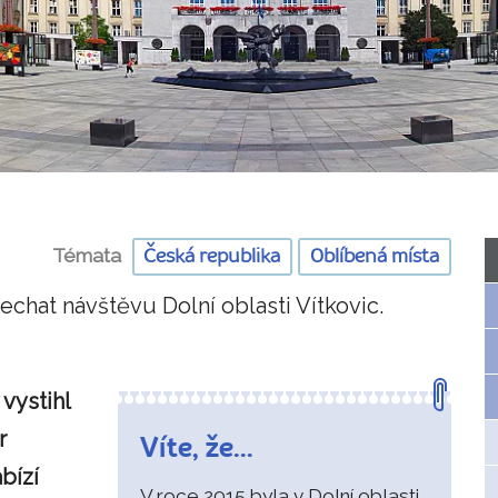
Témata
Česká republika
Oblíbená místa
echat návštěvu Dolní oblasti Vítkovic.
vystihl
r
Víte, že...
bízí
V roce 2015 byla v Dolní oblasti