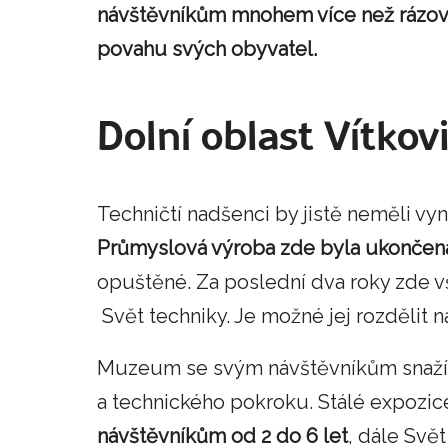
návštěvníkům mnohem více než rázov
povahu svých obyvatel.
Dolní oblast Vítkov
Techničtí nadšenci by jistě neměli vyn
Průmyslová výroba zde byla ukončena
opuštěné. Za poslední dva roky zde
Svět techniky. Je možné jej rozdělit n
Muzeum se svým návštěvníkům snaží z
a technického pokroku. Stálé expozic
návštěvníkům od 2 do 6 let
, dále Svět