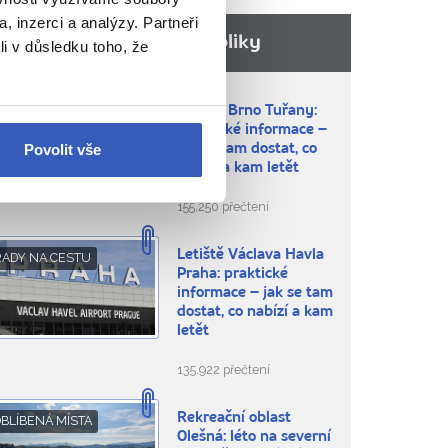
, inzerci a analýzy. Partneři
Nejnovější z České republiky
li v důsledku toho, že
Letiště Brno Tuřany:
RADY NA CESTU
praktické informace –
Povolit vše
jak se tam dostat, co
nabízí a kam letět
155.250 přečtení
Letiště Václava Havla
RADY NA CESTU
Praha: praktické
informace – jak se tam
dostat, co nabízí a kam
letět
135.922 přečtení
Rekreační oblast
BLÍBENÁ MÍSTA
Olešná: léto na severní