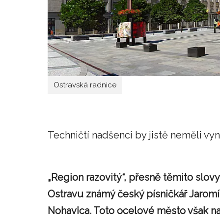
Ostravská radnice
Techničtí nadšenci by jistě neměli vyn
„Region razovitý“, přesně těmito slovy 
Ostravu známý český písničkář Jaromí
Nohavica. Toto ocelové město však na