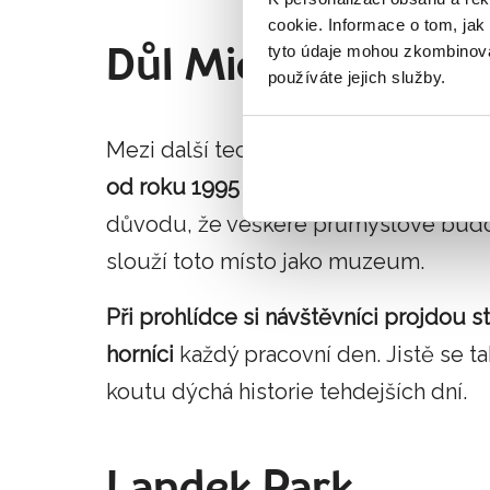
cookie. Informace o tom, jak
tyto údaje mohou zkombinovat
Důl Michal
používáte jejich služby.
Mezi další technické památky v Ostravě
od roku 1995 veden jako národní kult
důvodu, že veškeré průmyslové budo
slouží toto místo jako muzeum.
Při prohlídce si návštěvníci projdou s
horníci
každý pracovní den. Jistě se t
koutu dýchá historie tehdejších dní.