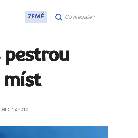
ZEMĚ
s pestrou
 míst
čteno 14201x