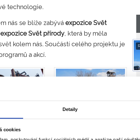
vé technologie.
m nás se blíže zabývá
expozice Svět
á
expozice Svět přírody
, která by měla
vět kolem nás. Součástí celého projektu je
rogramů a akcí.
Detaily
st Vítkovice
Důl Michal
á cookies
klam, poskytování funkcí sociálních médií a analýze naší návšt