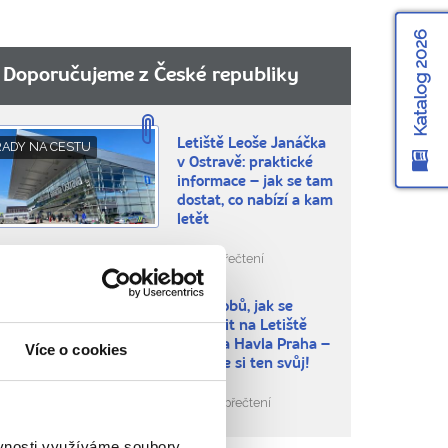
Katalog 2026
Doporučujeme z České republiky
Letiště Leoše Janáčka
RADY NA CESTU
v Ostravě: praktické
informace – jak se tam
dostat, co nabízí a kam
letět
52.705 přečtení
5 způsobů, jak se
RADY NA CESTU
dopravit na Letiště
Václava Havla Praha –
Více o cookies
vyberte si ten svůj!
198.597 přečtení
ěvnosti využíváme soubory