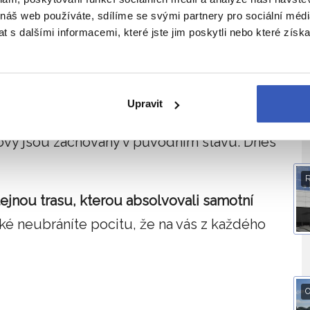
 náš web používáte, sdílíme se svými partnery pro sociální média
 s dalšími informacemi, které jste jim poskytli nebo které získa
 patří rozhodně také Důl Michal, který je
Upravit
urní památka
, a to především z toho
vy jsou zachovány v původním stavu. Dnes
tejnou trasu, kterou absolvovali samotní
aké neubráníte pocitu, že na vás z každého
O