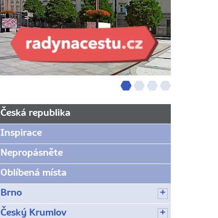
Česká republika
Inspirace
Nepropásněte
Oblíbená místa
Brno
Český Krumlov