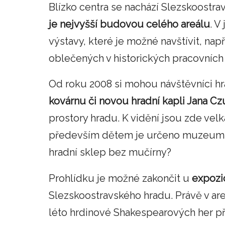
Blízko centra se nachází Slezskoostra
je nejvyšší budovou celého areálu
. V
výstavy, které je možné navštívit, na
oblečených v historických pracovních 
Od roku 2008 si mohou návštěvníci h
kovárnu či novou hradní kapli Jana Cz
prostory hradu. K vidění jsou zde vel
především dětem je určeno muzeum ča
hradní sklep bez mučírny?
Prohlídku je možné zakončit u
expozi
Slezskoostravského hradu. Právě v ar
léto hrdinové Shakespearových her p