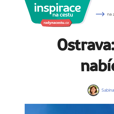
na 
Ostrava:
nabí
Sabin