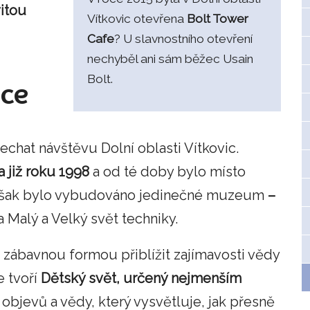
itou
Vítkovic otevřena
Bolt Tower
Cafe
? U slavnostního otevření
nechyběl ani sám běžec Usain
Bolt.
ice
echat návštěvu Dolní oblasti Vítkovic.
 již roku 1998
a od té doby bylo místo
 však bylo vybudováno jedinečné muzeum
–
a Malý a Velký svět techniky.
ábavnou formou přiblížit zajímavosti vědy
e tvoří
Dětský svět, určený nejmenším
 objevů a vědy, který vysvětluje, jak přesně