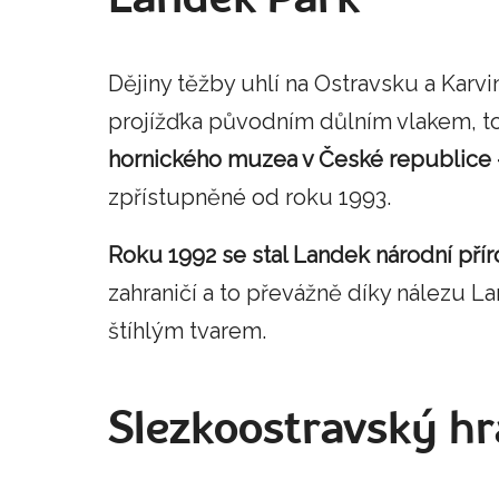
Landek Park
Dějiny těžby uhlí na Ostravsku a Karv
projížďka původním důlním vlakem, to
hornického muzea v České republice 
zpřístupněné od roku 1993.
Roku 1992 se stal Landek národní pří
zahraničí a to převážně díky nálezu 
štíhlým tvarem.
Slezkoostravský h