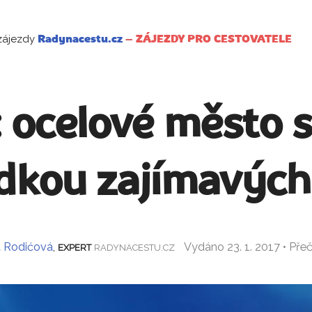
zájezdy
Radynacestu.cz
–
ZÁJEZDY PRO CESTOVATELE
 ocelové město 
dkou zajímavých
a Rodićová
,
Vydáno 23. 1. 2017 • Pře
EXPERT
RADYNACESTU.CZ