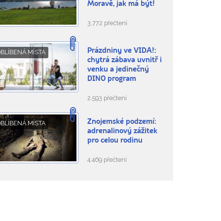
Moravě, jak má být!
3.772 přečtení
Prázdniny ve VIDA!:
BLÍBENÁ MÍSTA
chytrá zábava uvnitř i
venku a jedinečný
DINO program
2.593 přečtení
Znojemské podzemí:
BLÍBENÁ MÍSTA
adrenalinový zážitek
pro celou rodinu
4.469 přečtení