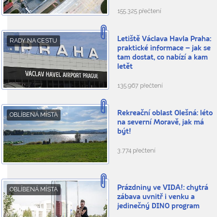
155.325 přečtení
Letiště Václava Havla Praha:
RADY NA CESTU
praktické informace – jak se
tam dostat, co nabízí a kam
letět
135.967 přečtení
Rekreační oblast Olešná: léto
OBLÍBENÁ MÍSTA
na severní Moravě, jak má
být!
3.774 přečtení
Prázdniny ve VIDA!: chytrá
OBLÍBENÁ MÍSTA
zábava uvnitř i venku a
jedinečný DINO program