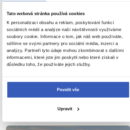
Tato webová stránka používá cookies
K personalizaci obsahu a reklam, poskytování funkcí
sociálních médií a analýze naší návštěvnosti využíváme
soubory cookie. Informace o tom, jak náš web používáte,
sdílíme se svými partnery pro sociální média, inzerci a
analýzy. Partneři tyto údaje mohou zkombinovat s dalšími
informacemi, které jste jim poskytli nebo které získali v
důsledku toho, že používáte jejich služby.
Oblíbená místa
Horní Bečva: v létě přehrada, v zimě
Povolit vše
sjezdovky – nuda nemá šanci
8466 přečtení
Upravit