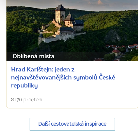
Oblíbená místa
Hrad Karlštejn: jeden z
nejnavštěvovanějších symbolů České
republiky
8176 přečtení
Další cestovatelská inspirace