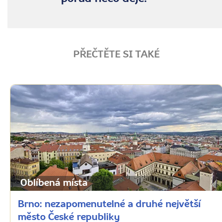
PŘEČTĚTE SI TAKÉ
Oblíbená místa
Brno: nezapomenutelné a druhé největší
město České republiky