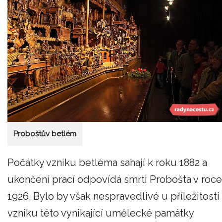
Proboštův betlém
Počátky vzniku betléma sahají k roku 1882 a
ukončení prací odpovídá smrti Probošta v roce
1926. Bylo by však nespravedlivé u příležitosti
vzniku této vynikající umělecké památky