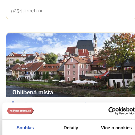
9254 přečtení
Oblíbená místa
Český Krumlov: romantický kout na jihu
Čech je magnet na turisty
9280 přečtení
Souhlas
Detaily
Více o cookies