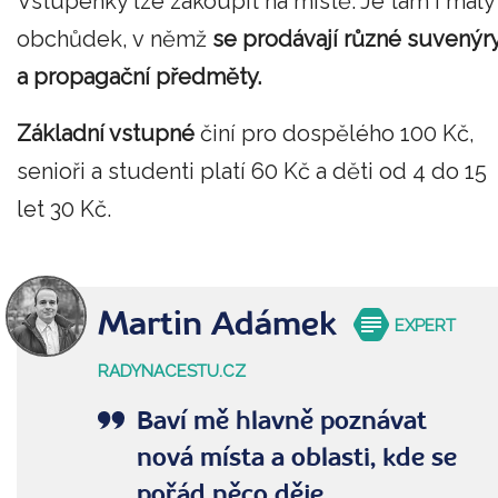
Vstupenky lze zakoupit na místě. Je tam i malý
obchůdek, v němž
se prodávají různé suvenýr
a propagační předměty.
Základní vstupné
činí pro dospělého 100 Kč,
senioři a studenti platí 60 Kč a děti od 4 do 15
let 30 Kč.
Martin Adámek
EXPERT
RADYNACESTU.CZ
Baví mě hlavně poznávat
nová místa a oblasti, kde se
pořád něco děje.