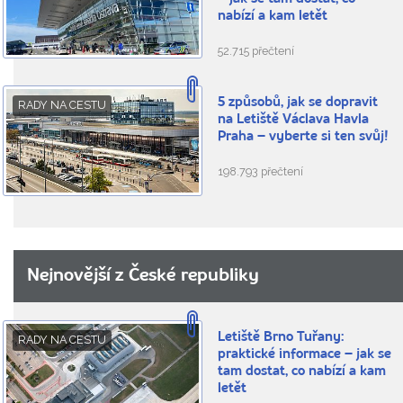
nabízí a kam letět
52.715 přečtení
5 způsobů, jak se dopravit
RADY NA CESTU
na Letiště Václava Havla
Praha – vyberte si ten svůj!
198.793 přečtení
Nejnovější z České republiky
Letiště Brno Tuřany:
RADY NA CESTU
praktické informace – jak se
tam dostat, co nabízí a kam
letět