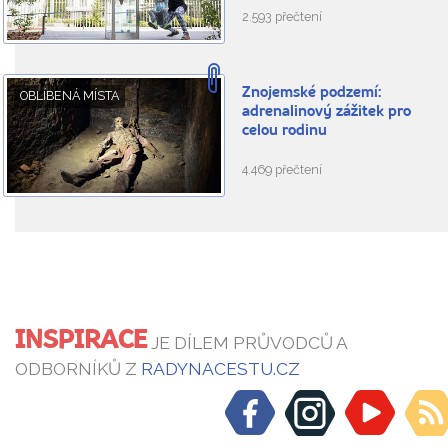
2.593 přečtení
Znojemské podzemí:
OBLÍBENÁ MÍSTA
adrenalinový zážitek pro
celou rodinu
4.469 přečtení
INSPIRACE
JE DÍLEM PRŮVODCŮ A
ODBORNÍKŮ Z
RADYNACESTU.CZ