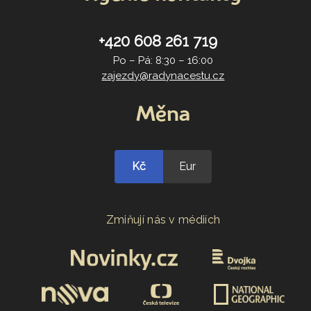
+420 608 261 719
Po – Pá: 8:30 – 16:00
zajezdy@radynacestu.cz
Měna
Kč
Eur
Zmiňují nás v médiích