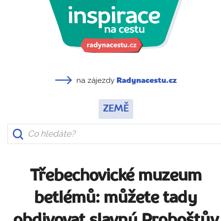
na zájezdy
Radynacestu.cz
ZEMĚ
Třebechovické muzeum
betlémů: můžete tady
obdivovat slavný Proboštův