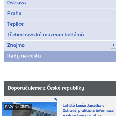
Ostrava
Praha
Teplice
Třebechovické muzeum betlémů
Znojmo
Rady na cestu
Doporučujeme z České republiky
Letiště Leoše Janáčka v
RADY NA CESTU
Ostravě: praktické informace
– jak se tam dostat, co