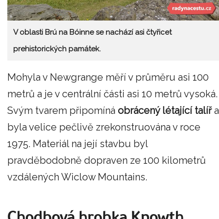
V oblasti Brú na Bóinne se nachází asi čtyřicet
prehistorických památek.
Mohyla v Newgrange měří v průměru asi 100
metrů a je v centrální části asi 10 metrů vysoká.
Svým tvarem připomíná
obrácený létající talíř
a
byla velice pečlivě zrekonstruována v roce
1975. Materiál na její stavbu byl
pravděbodobně dopraven ze 100 kilometrů
vzdálených Wiclow Mountains.
Chodbová hrobka Knowth