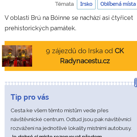
Témata
Irsko
Oblíbená místa
V oblasti Brú na Bóinne se nachází asi čtyřicet
prehistorických památek.
9 zájezdů do Irska od
CK
Radynacestu.cz
Tip pro vás
Cesta ke všem těmto místům vede přes
návštěvnické centrum. Odtud jsou pak návštěvníci
rozvážení na jednotlivé lokality místními autobusy.