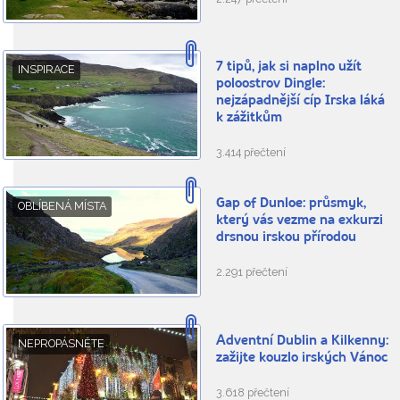
7 tipů, jak si naplno užít
INSPIRACE
poloostrov Dingle:
nejzápadnější cíp Irska láká
k zážitkům
3.414 přečtení
Gap of Dunloe: průsmyk,
OBLÍBENÁ MÍSTA
který vás vezme na exkurzi
drsnou irskou přírodou
2.291 přečtení
Adventní Dublin a Kilkenny:
NEPROPÁSNĚTE
zažijte kouzlo irských Vánoc
3.618 přečtení