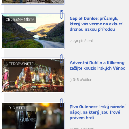
Gap of Dunloe: průsmyk,
OBLÍBENÁ MÍSTA
který vás vezme na exkurzi
drsnou irskou přírodou
2.291 přečtení
Adventní Dublin a Kilkenny:
NEPROPÁSNĚTE
zažijte kouzlo irských Vánoc
3.618 přečtení
Pivo Guinness: irský národní
JÍDLO A PITÍ
nápoj, na který jsou Irové
právem hrdí