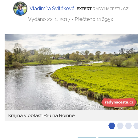
Vladimíra Svitáková
,
EXPERT
RADYNACESTU.CZ
Vydáno 22. 1. 2017 • Přečteno 11695x
Krajina v oblasti Brú na Bóinne