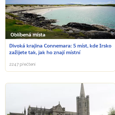
Oblíbená místa
Divoká krajina Connemara: 5 míst, kde Irsko
zažijete tak, jak ho znají místní
2247 přečtení