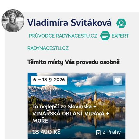
Vladimíra Svitáková
PRŮVODCE RADYNACESTU.CZ
EXPERT
RADYNACESTU.CZ
Těmito místy Vás provedu osobně
6. – 13. 9. 2026
Do
oblíbenýc
To nejlepší ze Slovinska +
VINAŘSKÁ OBLAST VIPAVA +
MOŘE
z Prahy
18 490 Kč