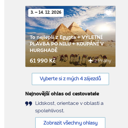
3. – 14. 12. 2026
Do
oblíbenýc
To nejlepší z Egypta + VÝLETNÍ
PLAVBA PO NILU + KOUPÁNÍ V
HURGHADĚ
z Prahy
61 990 Kč
Vyberte si z mých 4 zájezdů
Nejnovější ohlas od cestovatele
Lidskost, orientace v oblasti a
spolehlivost.
Zobrazit všechny ohlasy