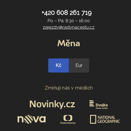
+420 608 261 719
Po – Pá: 8:30 – 16:00
zajezdy@radynacestu.cz
Měna
Kč
Eur
Zmiňují nás v médiích