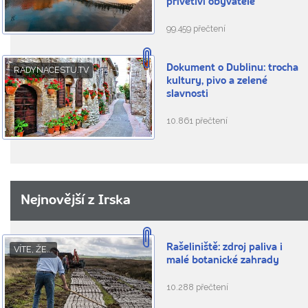
přívětiví obyvatelé
99.459 přečtení
Dokument o Dublinu: trocha
RADYNACESTU.TV
kultury, pivo a zelené
slavnosti
10.861 přečtení
Nejnovější z Irska
Rašeliniště: zdroj paliva i
VÍTE, ŽE...
malé botanické zahrady
10.288 přečtení