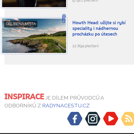
57.921 přečtení
Howth Head: užijte si rybí
OBLÍBENÁ MÍSTA
speciality i nádhernou
procházku po útesech
22.894 přečtení
INSPIRACE
JE DÍLEM PRŮVODCŮ A
ODBORNÍKŮ Z
RADYNACESTU.CZ