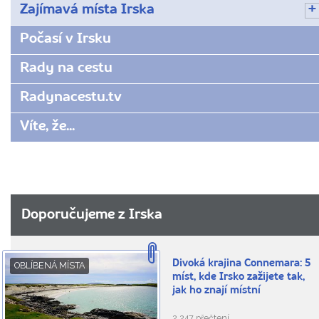
Zajímavá místa Irska
Počasí v Irsku
Rady na cestu
Radynacestu.tv
Víte, že...
Doporučujeme z Irska
Divoká krajina Connemara: 5
OBLÍBENÁ MÍSTA
míst, kde Irsko zažijete tak,
jak ho znají místní
2.247 přečtení