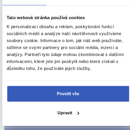
16543 přečtení
Tato webová stránka používá cookies
K personalizaci obsahu a reklam, poskytování funkcí
sociálních médií a analýze naší návštěvnosti využíváme
Další cestovatelská inspirace
soubory cookie. Informace o tom, jak náš web používáte,
sdílíme se svými partnery pro sociální média, inzerci a
analýzy. Partneři tyto údaje mohou zkombinovat s dalšími
URL
Irsko
informacemi, které jste jim poskytli nebo které získali v
stránky:
důsledku toho, že používáte jejich služby.
www.radynacestu.cz/magazin/bru-
Aktuality
na-
boinne/
Inspirace
Povolit vše
Jídlo a pití
Na vlastní kůži
Upravit
Nepropásněte