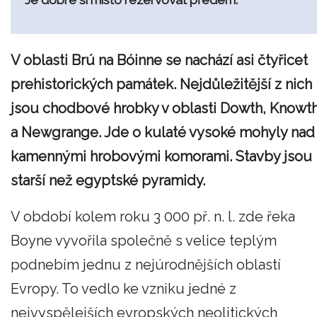
Je dobré si místo rezervovat předem.
V oblasti Brú na Bóinne se nachází asi čtyřicet
prehistorických památek. Nejdůležitější z nich
jsou chodbové hrobky v oblasti Dowth, Knowt
a Newgrange. Jde o kulaté vysoké mohyly nad
kamennými hrobovými komorami. Stavby jsou
starší než egyptské pyramidy.
V období kolem roku 3 000 př. n. l. zde řeka
Boyne vyvořila společně s velice teplým
podnebím jednu z nejúrodnějších oblastí
Evropy. To vedlo ke vzniku jedné z
nejvyspělejších evropských neolitických