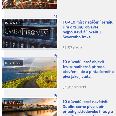
TOP 10 míst natáčení seriálu
INSPIRACE
Hra o trůny: objevte
nejpoutavější lokality
Severního Irska
34.875 přečtení
10 důvodů, proč objevit
INSPIRACE
Irsko: nádherná příroda,
otevření lidé a pinta černého
piva jako jistota
38.367 přečtení
10 důvodů, proč navštívit
INSPIRACE
Dublin: černé pivo, upíří
příběhy, středověké hrady a