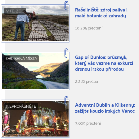
Rašeliniště: zdroj paliva i
VÍTE, ŽE...
malé botanické zahrady
10.285 přečtení
Gap of Dunloe: průsmyk,
OBLÍBENÁ MÍSTA
který vás vezme na exkurzi
drsnou irskou přírodou
2.282 přečtení
Adventní Dublin a Kilkenny:
NEPROPÁSNĚTE
zažijte kouzlo irských Vánoc
3.609 přečtení