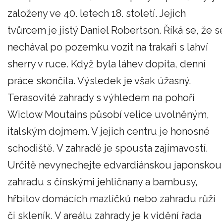
založeny ve 40. letech 18. století. Jejich
tvůrcem je jistý Daniel Robertson. Říká se, že s
nechával po pozemku vozit na trakaři s lahví
sherry v ruce. Když byla láhev dopita, denní
práce skončila. Výsledek je však úžasný.
Terasovité zahrady s výhledem na pohoří
Wiclow Moutains působí velice uvolněným,
italským dojmem. V jejich centru je honosné
schodiště. V zahradě je spousta zajímavostí.
Určitě nevynechejte edvardiánskou japonskou
zahradu s čínskými jehličnany a bambusy,
hřbitov domácích mazlíčků nebo zahradu růží
či skleník. V areálu zahrady je k vidění řada