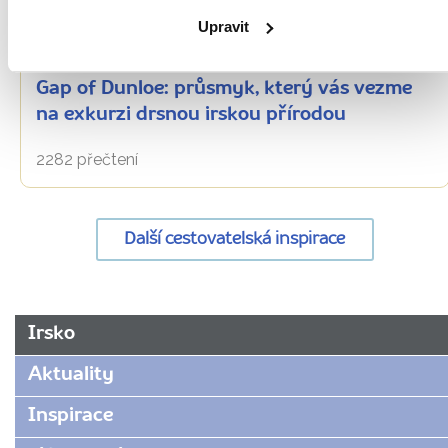
Upravit
Oblíbená místa
Gap of Dunloe: průsmyk, který vás vezme
na exkurzi drsnou irskou přírodou
2282 přečtení
Další cestovatelská inspirace
URL
Irsko
stránky:
www.radynacestu.cz/magazin/powerscourt/
Aktuality
Inspirace