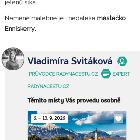
jelenů sika.
Neméně malebné je i nedaleké
městečko
Enniskerry
.
Vladimíra Svitáková
PRŮVODCE RADYNACESTU.CZ
EXPERT
RADYNACESTU.CZ
Těmito místy Vás provedu osobně
6. – 13. 9. 2026
Do
oblíbenýc