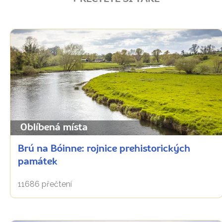
Oblíbená místa
Brú na Bóinne: rojnice prehistorických
památek
11686 přečtení