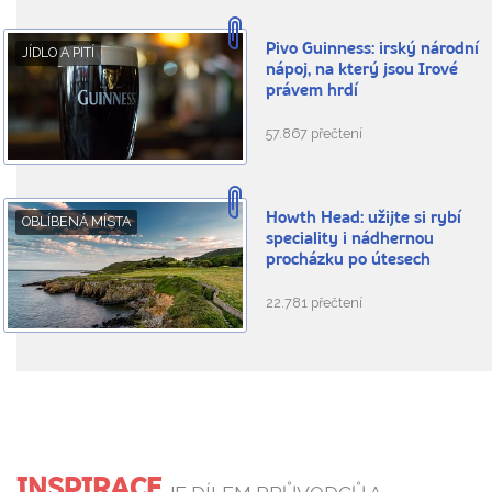
Pivo Guinness: irský národní
JÍDLO A PITÍ
nápoj, na který jsou Irové
právem hrdí
57.867 přečtení
Howth Head: užijte si rybí
OBLÍBENÁ MÍSTA
speciality i nádhernou
procházku po útesech
22.781 přečtení
INSPIRACE