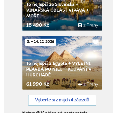
To nejlepší ze Slovinska +
VINAŘSKÁ OBLAST VIPAVA +
MOŘE
z Prahy
18 490 Kč
3. – 14. 12. 2026
Do
oblíbenýc
To nejlepší z Egypta + VÝLETNÍ
PLAVBA PO NILU + KOUPÁNÍ V
HURGHADĚ
z Prahy
61 990 Kč
Vyberte si z mých 4 zájezdů