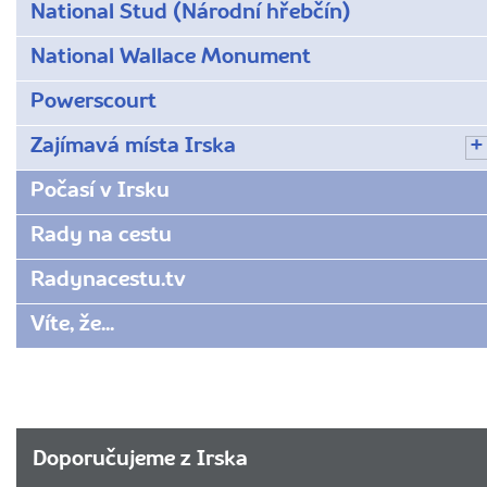
National Stud (Národní hřebčín)
National Wallace Monument
Powerscourt
Zajímavá místa Irska
Počasí v Irsku
Rady na cestu
Radynacestu.tv
Víte, že...
Doporučujeme z Irska