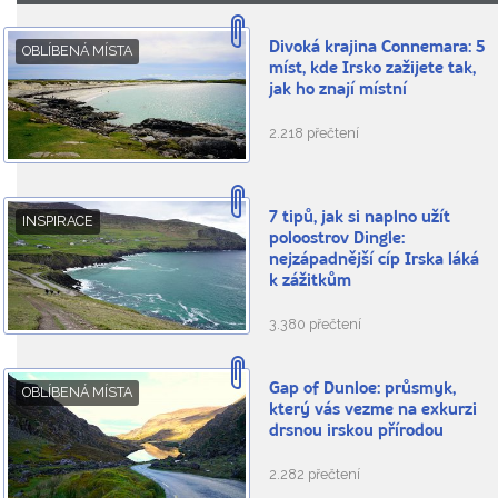
Divoká krajina Connemara: 5
OBLÍBENÁ MÍSTA
míst, kde Irsko zažijete tak,
jak ho znají místní
2.218 přečtení
7 tipů, jak si naplno užít
INSPIRACE
poloostrov Dingle:
nejzápadnější cíp Irska láká
k zážitkům
3.380 přečtení
Gap of Dunloe: průsmyk,
OBLÍBENÁ MÍSTA
který vás vezme na exkurzi
drsnou irskou přírodou
2.282 přečtení