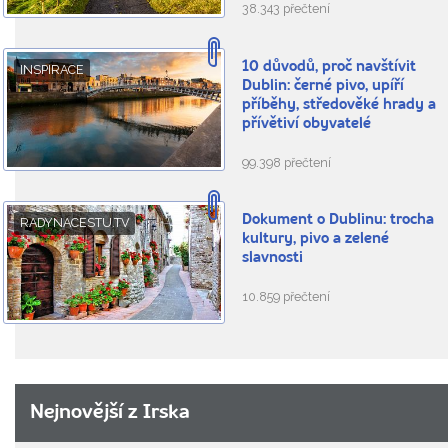
38.343 přečtení
10 důvodů, proč navštívit
INSPIRACE
Dublin: černé pivo, upíří
příběhy, středověké hrady a
přívětiví obyvatelé
99.398 přečtení
Dokument o Dublinu: trocha
RADYNACESTU.TV
kultury, pivo a zelené
slavnosti
10.859 přečtení
Nejnovější z Irska