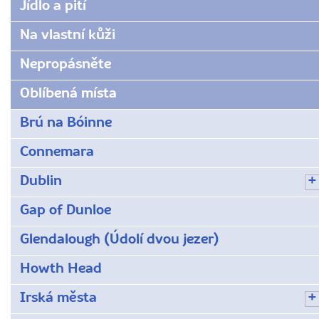
Jídlo a pití
Na vlastní kůži
Nepropásněte
Oblíbená místa
Brú na Bóinne
Connemara
Dublin
Gap of Dunloe
Glendalough (Údolí dvou jezer)
Howth Head
Irská města