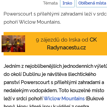
Témata
Irsko
Oblíbená místa
Powerscourt s přilehlými zahradami leží v srdc
pohoří Wiclow Mountains.
9 zájezdů do Irska od
CK
Radynacestu.cz
Jedním z nejoblíbenějších jednodenních výlet
do okolí Dublinu je návštěva šlechtického
panství Powerscourt s přilehlými zahradami a
nedalekým vodopádem. Toto kouzelné místo
leží v srdci pohoří
Wiclow Mountains
(Bukové
hory). Hory, které jsou k vidění z centra