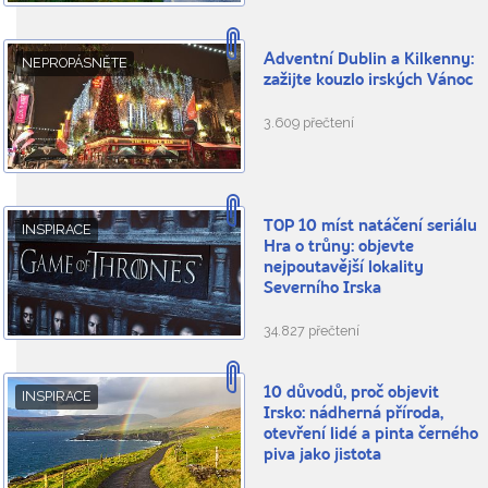
Adventní Dublin a Kilkenny:
NEPROPÁSNĚTE
zažijte kouzlo irských Vánoc
3.609 přečtení
TOP 10 míst natáčení seriálu
INSPIRACE
Hra o trůny: objevte
nejpoutavější lokality
Severního Irska
34.827 přečtení
10 důvodů, proč objevit
INSPIRACE
Irsko: nádherná příroda,
otevření lidé a pinta černého
piva jako jistota