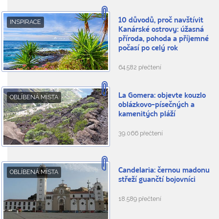
10 důvodů, proč navštívit
INSPIRACE
Kanárské ostrovy: úžasná
příroda, pohoda a příjemné
počasí po celý rok
64.582 přečtení
La Gomera: objevte kouzlo
OBLÍBENÁ MÍSTA
oblázkovo-písečných a
kamenitých pláží
39.066 přečtení
Candelaria: černou madonu
OBLÍBENÁ MÍSTA
střeží guančtí bojovníci
18.589 přečtení