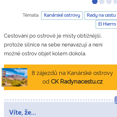
Témata
Kanárské ostrovy
Rady na cestu
El Hierro
Cestování po ostrově je místy obtížnější,
protože silnice na sebe nenavazují a není
možné ostrov objet kolem dokola.
8 zájezdů na Kanárské ostrovy
od
CK Radynacestu.cz
Víte, že…