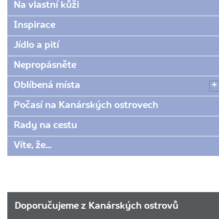
www.radynacestu.cz/magazin/doprava-
Na vlastní kůži
na-
el-
Inspirace
hierru/
Jídlo a pití
Nepropásněte
Oblíbená místa
Počasí na Kanárských ostrovech
Rady na cestu
Víte, že...
Doporučujeme z Kanárských ostrovů