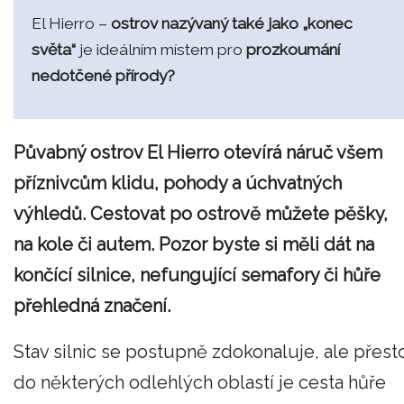
El Hierro –
ostrov nazývaný také jako „konec
světa“
je ideálním místem pro
prozkoumání
nedotčené přírody?
Půvabný ostrov El Hierro otevírá náruč všem
příznivcům klidu, pohody a úchvatných
výhledů. Cestovat po ostrově můžete pěšky,
na kole či autem. Pozor byste si měli dát na
končící silnice, nefungující semafory či hůře
přehledná značení.
Stav silnic se postupně zdokonaluje, ale přest
do některých odlehlých oblastí je cesta hůře