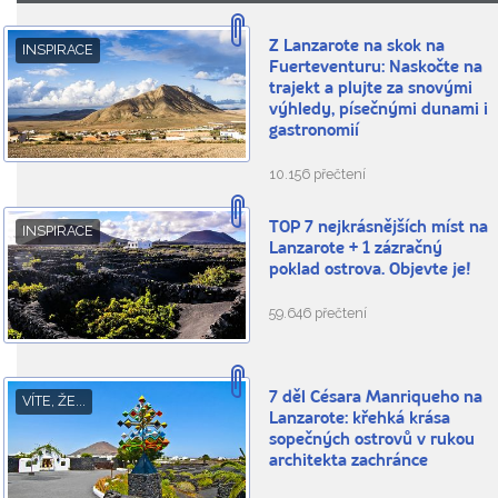
Z Lanzarote na skok na
INSPIRACE
Fuerteventuru: Naskočte na
trajekt a plujte za snovými
výhledy, písečnými dunami i
gastronomií
10.156 přečtení
TOP 7 nejkrásnějších míst na
INSPIRACE
Lanzarote + 1 zázračný
poklad ostrova. Objevte je!
59.646 přečtení
7 děl Césara Manriqueho na
VÍTE, ŽE...
Lanzarote: křehká krása
sopečných ostrovů v rukou
architekta zachránce