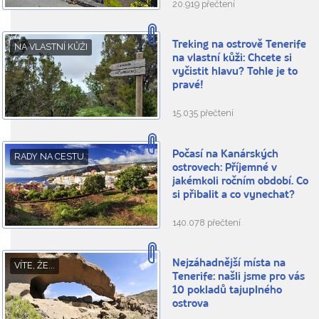
20.919 přečtení
Treking na ostrově Tenerife
NA VLASTNÍ KŮŽI
na vlastní kůži: Chcete si
vyčistit hlavu? Tohle je to
pravé!
15.035 přečtení
Počasí na Kanárských
RADY NA CESTU
ostrovech: Příjemné v
jakémkoli ročním období. Co
si přibalit a co vynechat?
140.078 přečtení
Nejzáhadnější místa na
VÍTE, ŽE...
Tenerife: našli jsme pro vás
10 pokladů tajuplného
ostrova