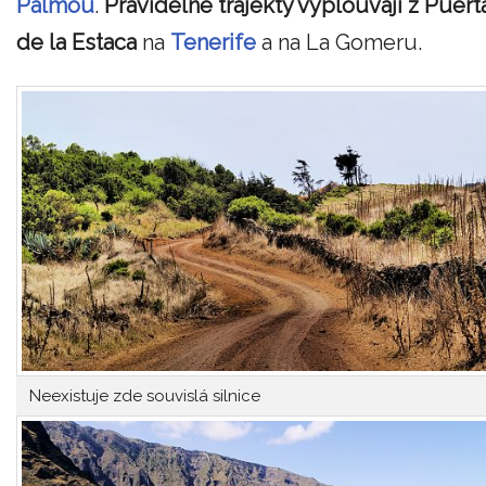
Palmou
.
Pravidelné trajekty vyplouvají z Puert
de la Estaca
na
Tenerife
a na La Gomeru.
Neexistuje zde souvislá silnice