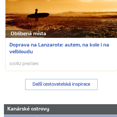
Oblíbená místa
Doprava na Lanzarote: autem, na kole i na
velbloudu
10082 přečtení
Další cestovatelská inspirace
URL
Kanárské ostrovy
stránky: