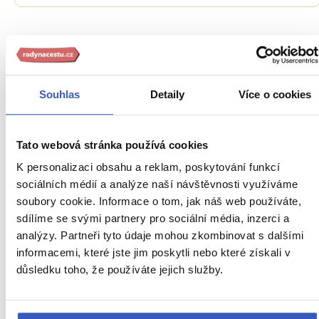
Souhlas
Detaily
Více o cookies
Tato webová stránka používá cookies
K personalizaci obsahu a reklam, poskytování funkcí
Rady na cestu
sociálních médií a analýze naší návštěvnosti využíváme
soubory cookie. Informace o tom, jak náš web používáte,
Doprava na La Gomera: projeďte se taxi,
sdílíme se svými partnery pro sociální média, inzerci a
autobusem, trajektem či půjčeným autem
analýzy. Partneři tyto údaje mohou zkombinovat s dalšími
informacemi, které jste jim poskytli nebo které získali v
11802 přečtení
důsledku toho, že používáte jejich služby.