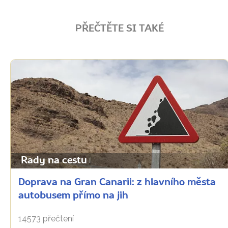
PŘEČTĚTE SI TAKÉ
Rady na cestu
Doprava na Gran Canarii: z hlavního města
autobusem přímo na jih
14573 přečtení