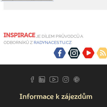
INSPIRACE
JE DÍLEM PRŮVODCŮ A
ODBORNÍKŮ Z
RADYNACESTU.CZ
Informace k zájezdům