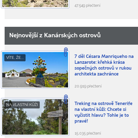
47.549 přečtení
Nejnovější z Kanárských ostrovů
7 děl Césara Manriqueho na
VÍTE, ŽE...
Lanzarote: křehká krása
sopečných ostrovů v rukou
architekta zachránce
20.919 přečtení
Treking na ostrově Tenerife
NA VLASTNÍ KŮŽI
na vlastní kůži: Chcete si
vyčistit hlavu? Tohle je to
pravé!
15.035 přečtení