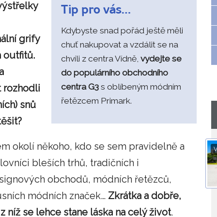
výstřelky
Tip pro vás…
Kdybyste snad pořád ještě měli
lní grify
chuť nakupovat a vzdálit se na
 outfitů.
chvíli z centra Vídně,
vydejte se
a
do populárního obchodního
centra G3
s oblíbeným módním
 rozhodli
řetězcem Primark.
ích) snů
ěšit?
vém okolí někoho, kdo se sem pravidelně a
V
ovníci bleších trhů, tradičních i
esignových obchodů, módních řetězců,
xusních módních značek…
Zkrátka a dobře,
 níž se lehce stane láska na celý život
.