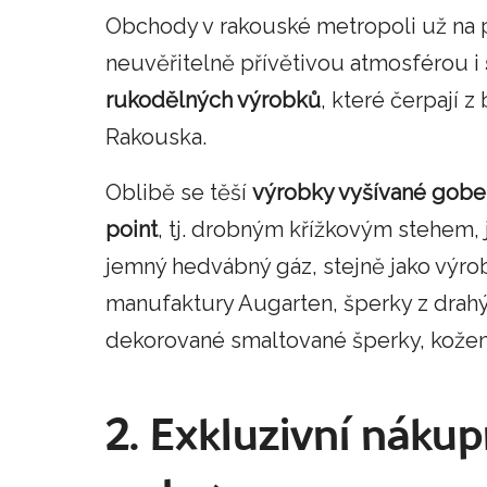
Obchody v rakouské metropoli už na
neuvěřitelně přívětivou atmosférou i
rukodělných výrobků
, které čerpají 
Rakouska.
Oblibě se těší
výrobky vyšívané gobe
point
, tj. drobným křížkovým stehem, 
jemný hedvábný gáz, stejně jako výrob
manufaktury Augarten, šperky z drahýc
dekorované smaltované šperky, kožen
2. Exkluzivní nákup