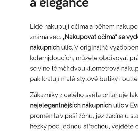
a elegance
Lidé nakupují očima a během nakupová
známá věc.
„Nakupovat očima“ se vyd
nákupních ulic.
V originálně vyzdobený
kolemjdoucích, můžete obdivovat pr
se vine téměř dvoukilometrová nákupní
pak kralují malé stylové butiky i out
Zákazníky z celého světa přitahuje tak
nejelegantnějších nákupních ulic v Ev
proměnila v pěší zónu, jež začíná u sl
hezky pod jednou střechou, vejděte 