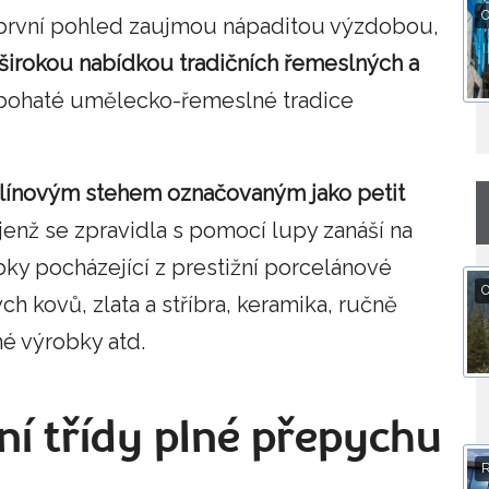
O
 první pohled zaujmou nápaditou výzdobou,
širokou nabídkou tradičních řemeslných a
z bohaté umělecko-řemeslné tradice
línovým stehem označovaným jako petit
jenž se zpravidla s pomocí lupy zanáší na
ky pocházející z prestižní porcelánové
O
h kovů, zlata a stříbra, keramika, ručně
é výrobky atd.
ní třídy plné přepychu