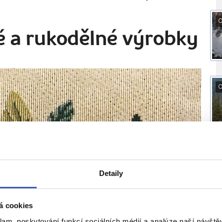
O
né a rukodělné výrobky
O
Detaily
á cookies
klam, poskytování funkcí sociálních médií a analýze naší návšt