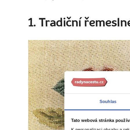
1. Tradiční řemesl
Souhlas
Tato webová stránka použív
K personalizaci obsahu a re