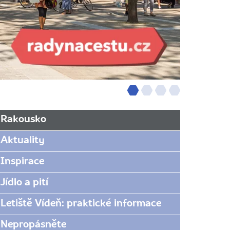
Rakousko
Aktuality
Inspirace
Jídlo a pití
Letiště Vídeň: praktické informace
Nepropásněte