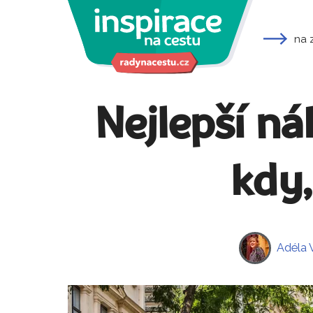
na 
Nejlepší ná
kdy,
Adéla 