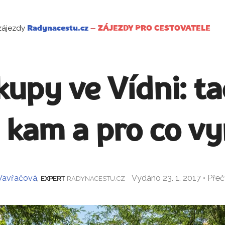
zájezdy
Radynacestu.cz
–
ZÁJEZDY PRO CESTOVATELE
kupy ve Vídni: tad
 kam a pro co vy
Vavřačová
,
Vydáno 23. 1. 2017 • Pře
EXPERT
RADYNACESTU.CZ