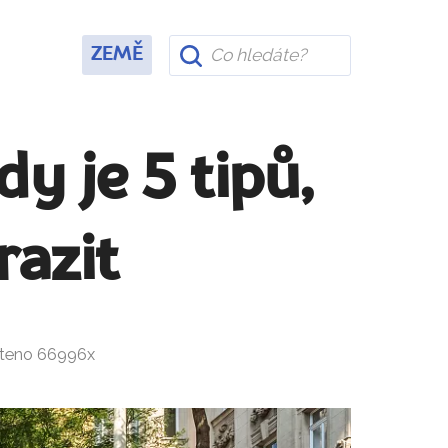
ZEMĚ
y je 5 tipů,
razit
čteno 66996x