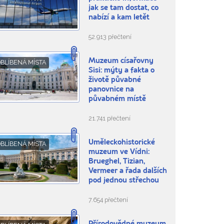
jak se tam dostat, co
nabízí a kam letět
52.913 přečtení
Muzeum císařovny
BLÍBENÁ MÍSTA
Sisi: mýty a fakta o
životě půvabné
panovnice na
půvabném místě
21.741 přečtení
Uměleckohistorické
BLÍBENÁ MÍSTA
muzeum ve Vídni:
Brueghel, Tizian,
Vermeer a řada dalších
pod jednou střechou
7.654 přečtení