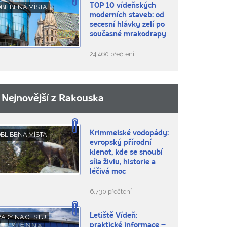
TOP 10 vídeňských
BLÍBENÁ MÍSTA
moderních staveb: od
secesní hlávky zelí po
současné mrakodrapy
24.460 přečtení
Nejnovější z Rakouska
Krimmelské vodopády:
BLÍBENÁ MÍSTA
evropský přírodní
klenot, kde se snoubí
síla živlu, historie a
léčivá moc
6.730 přečtení
Letiště Vídeň:
RADY NA CESTU
praktické informace –