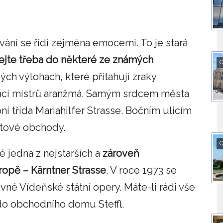
ní se řídí zejména emocemi. To je stará
ejte třeba do některé ze známých
O
ch výlohách, které přitahují zraky
áci mistrů aranžmá. Samým srdcem města
 třída Mariahilfer Strasse. Bočním ulicím
letové obchody.
O
é jedna z nejstarších a
zároveň
ropě – Kärntner Strasse
. V roce 1973 se
avné Vídeňské státní opery. Máte-li rádi vše
do obchodního domu Steffl.