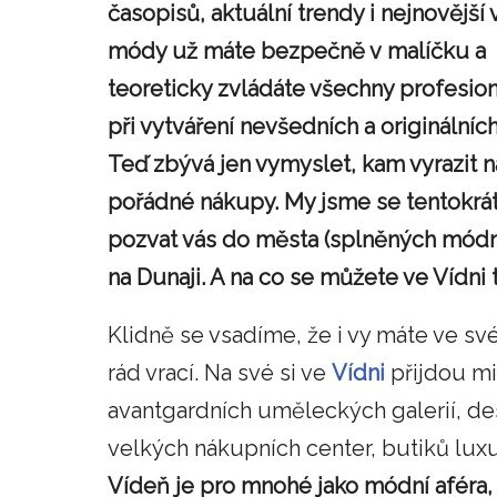
časopisů, aktuální trendy i nejnovější 
módy už máte bezpečně v malíčku a
teoreticky zvládáte všechny profesioná
při vytváření nevšedních a originálních
Teď zbývá jen vymyslet, kam vyrazit n
pořádné nákupy. My jsme se tentokrát
pozvat vás do města (splněných módn
na Dunaji. A na co se můžete ve Vídni t
Klidně se vsadíme, že i vy máte ve s
rád vrací. Na své si ve
Vídni
přijdou mil
avantgardních uměleckých galerií, d
velkých nákupních center, butiků lu
Vídeň je pro mnohé jako módní aféra, z