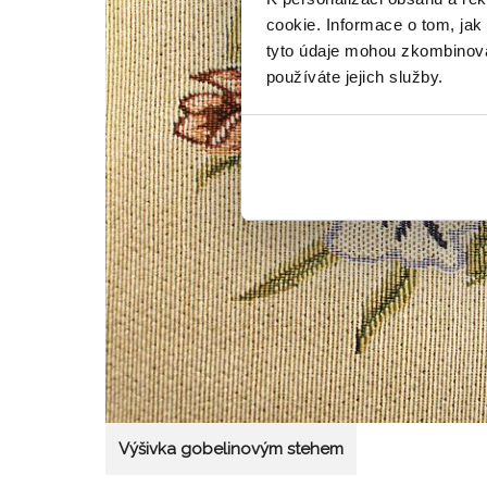
cookie. Informace o tom, jak
tyto údaje mohou zkombinovat
používáte jejich služby.
Výšivka gobelinovým stehem