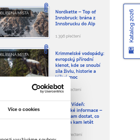
Katalog 2026
Nordkette – Top of
BLÍBENÁ MÍSTA
Innsbruck: brána z
Innsbrucku do Alp
1.396 přečtení
Krimmelské vodopády:
BLÍBENÁ MÍSTA
evropský přírodní
klenot, kde se snoubí
síla živlu, historie a
léčivá moc
6.730 přečtení
Letiště Vídeň:
RADY NA CESTU
Více o cookies
praktické informace –
jak se tam dostat, co
nabízí a kam letět
52.913 přečtení
ěvnosti využíváme soubory