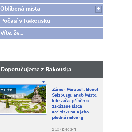
Oblíbená místa
Počasí v Rakousku
Víte, že...
Doporučujeme z Rakouska
Zámek Mirabell: klenot
ÍTE, ŽE...
Salzburgu aneb Místo,
kde začal příběh o
zakázané lásce
arcibiskupa a jeho
plodné milenky
2.187 přečtení