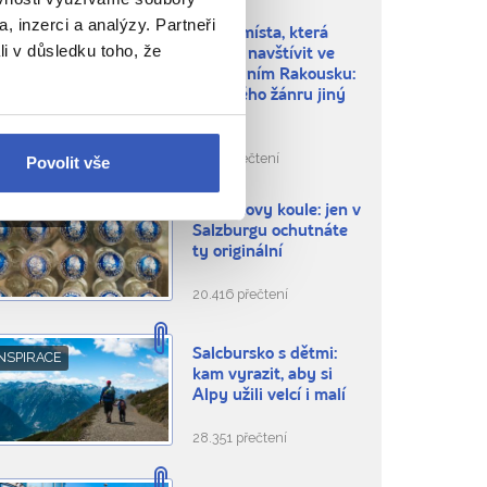
, inzerci a analýzy. Partneři
TOP 3 místa, která
NSPIRACE
li v důsledku toho, že
musíte navštívit ve
východním Rakousku:
z každého žánru jiný
příběh
5.346 přečtení
Povolit vše
Mozartovy koule: jen v
ÍDLO A PITÍ
Salzburgu ochutnáte
ty originální
20.416 přečtení
Salcbursko s dětmi:
NSPIRACE
kam vyrazit, aby si
Alpy užili velcí i malí
28.351 přečtení