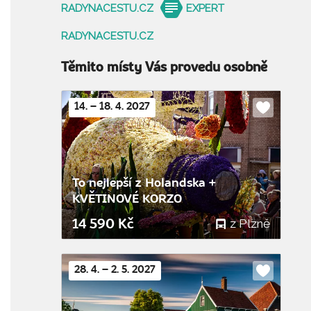
RADYNACESTU.CZ
EXPERT
RADYNACESTU.CZ
Těmito místy Vás provedu osobně
14. – 18. 4. 2027
Do
oblíbenýc
To nejlepší z Holandska +
KVĚTINOVÉ KORZO
z Plzně
14 590 Kč
28. 4. – 2. 5. 2027
Do
oblíbenýc