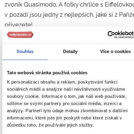
zvoník Quasimodo. A fotky chrliče s Eiffelovko
v pozadí jsou jedny z nejlepších, jaké si z Paříž
přivezete!
Nechcete-li utrácet za vyhlídky, máme pro vás
tipy na pohled na Eiffelovu věž shora zcela
Souhlas
Detaily
Více o cookies
zdarma
! Navštívit můžete dva obchodní domy,
ve kterých si po eskalátorech pohodlně
Tato webová stránka používá cookies
vyjedete na terasu, můžete si dát v klidu kávu
K personalizaci obsahu a reklam, poskytování funkcí
sociálních médií a analýze naší návštěvnosti využíváme
a vychutnávat si bez jakýchkoliv poplatků
soubory cookie. Informace o tom, jak náš web používáte,
pohled na Paříž i Eiffelovu věž. Jedná se o
sdílíme se svými partnery pro sociální média, inzerci a
obchodní domy Galérie La Fayette a Printemp
analýzy. Partneři tyto údaje mohou zkombinovat s dalšími
informacemi, které jste jim poskytli nebo které získali v
(obě na stanici metra Chaussée d´Antin
důsledku toho, že používáte jejich služby.
Lafayette).