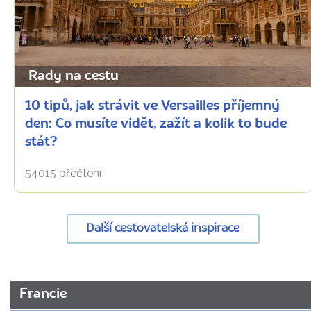
Rady na cestu
10 tipů, jak strávit ve Versailles příjemný
den: Co musíte vidět, zažít a kolik to bude
stát?
54015 přečtení
Další cestovatelská inspirace
URL
Francie
stránky: