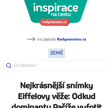
na zájezdy
Radynacestu.cz
ZEMĚ
Nejkrásnější snímky
Eiffelovy věže: Odkud
dominantu Paříže vyfotit