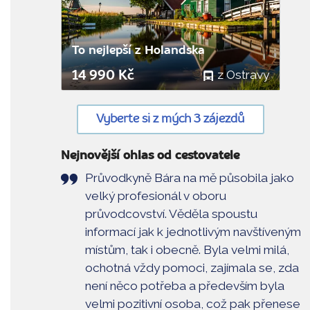
To nejlepší z Holandska
z Ostravy
14 990 Kč
Vyberte si z mých 3 zájezdů
Nejnovější ohlas od cestovatele
Průvodkyně Bára na mě působila jako
velký profesionál v oboru
průvodcovství. Věděla spoustu
informací jak k jednotlivým navštíveným
místům, tak i obecně. Byla velmi milá,
ochotná vždy pomoci, zajímala se, zda
není něco potřeba a především byla
velmi pozitivní osoba, což pak přenese