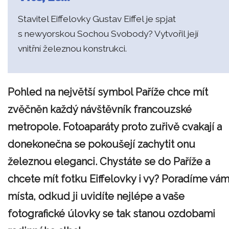
Stavitel Eiffelovky
Gustav Eiffel je spjat
s newyorskou Sochou Svobody? Vytvořil její
vnitřní železnou konstrukci.
Pohled na největší symbol Paříže chce mít
zvěčněn každý návštěvník francouzské
metropole. Fotoaparáty proto zuřivě cvakají a
donekonečna se pokoušejí zachytit onu
železnou eleganci. Chystáte se do Paříže a
chcete mít fotku Eiffelovky i vy? Poradíme vá
místa, odkud ji uvidíte nejlépe a vaše
fotografické úlovky se tak stanou ozdobami