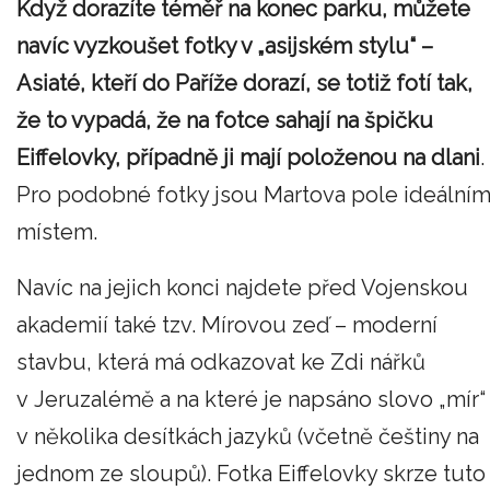
Když dorazíte téměř na konec parku, můžete
navíc vyzkoušet fotky v „asijském stylu“ –
Asiaté, kteří do Paříže dorazí, se totiž fotí tak,
že to vypadá, že na fotce sahají na špičku
Eiffelovky, případně ji mají položenou na dlani
.
Pro podobné fotky jsou Martova pole ideální
místem.
Navíc na jejich konci najdete před Vojenskou
akademií také tzv. Mírovou zeď – moderní
stavbu, která má odkazovat ke Zdi nářků
v Jeruzalémě a na které je napsáno slovo „mír“
v několika desítkách jazyků (včetně češtiny na
jednom ze sloupů). Fotka Eiffelovky skrze tuto