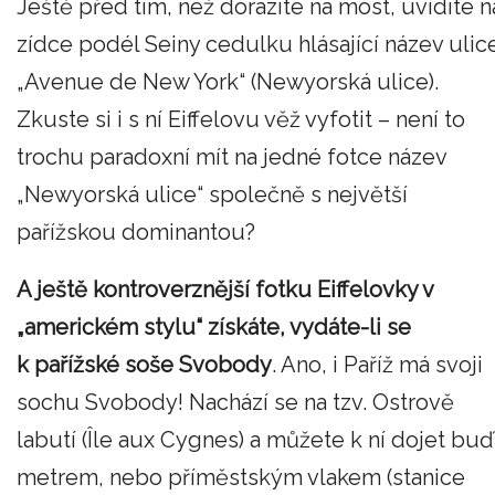
Ještě před tím, než dorazíte na most, uvidíte n
zídce podél Seiny cedulku hlásající název ulic
„Avenue de New York“ (Newyorská ulice).
Zkuste si i s ní Eiffelovu věž vyfotit – není to
trochu paradoxní mít na jedné fotce název
„Newyorská ulice“ společně s největší
pařížskou dominantou?
A ještě kontroverznější fotku Eiffelovky v
„americkém stylu“ získáte, vydáte-li se
k pařížské soše Svobody
. Ano, i Paříž má svoji
sochu Svobody! Nachází se na tzv. Ostrově
labutí (Île aux Cygnes) a můžete k ní dojet buď
metrem, nebo příměstským vlakem (stanice