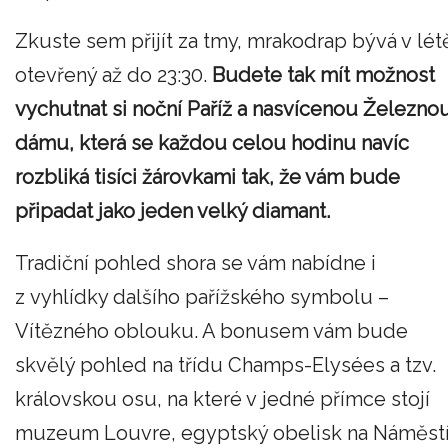
Zkuste sem přijít za tmy, mrakodrap bývá v lét
otevřený až do 23:30.
Budete tak mít možnost
vychutnat si noční Paříž a nasvícenou Železno
dámu, která se každou celou hodinu navíc
rozbliká tisíci žárovkami tak, že vám bude
připadat jako jeden velký diamant.
Tradiční pohled shora se vám nabídne i
z vyhlídky dalšího pařížského symbolu –
Vítězného oblouku. A bonusem vám bude
skvělý pohled na třídu Champs-Elysées a tzv.
královskou osu, na které v jedné přímce stojí
muzeum Louvre, egyptský obelisk na Náměst