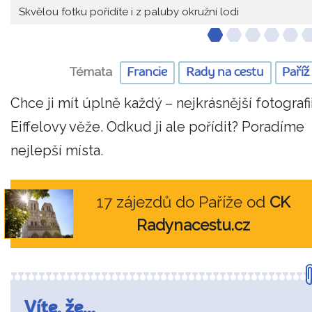
Skvělou fotku pořídíte i z paluby okružní lodi
Témata
Francie
Rady na cestu
Paříž
Chce ji mít úplně každý – nejkrásnější fotografi
Eiffelovy věže. Odkud ji ale pořídit? Poradíme
nejlepší místa.
17 zájezdů do Paříže od
CK
Radynacestu.cz
Víte, že...