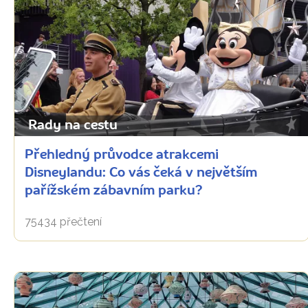
Rady na cestu
Přehledný průvodce atrakcemi
Disneylandu: Co vás čeká v největším
pařížském zábavním parku?
75434 přečtení