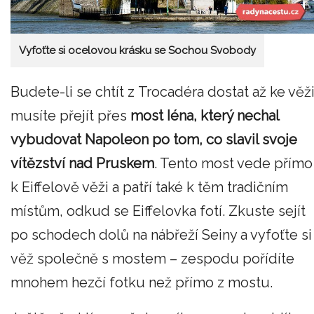
Vyfoťte si ocelovou krásku se Sochou Svobody
Budete-li se chtít z Trocadéra dostat až ke věži
musíte přejít přes
most Iéna, který nechal
vybudovat Napoleon po tom, co slavil svoje
vítězství nad Pruskem
. Tento most vede přímo
k Eiffelově věži a patří také k těm tradičním
místům, odkud se Eiffelovka fotí. Zkuste sejít
po schodech dolů na nábřeží Seiny a vyfoťte si
věž společně s mostem – zespodu pořídíte
mnohem hezčí fotku než přímo z mostu.