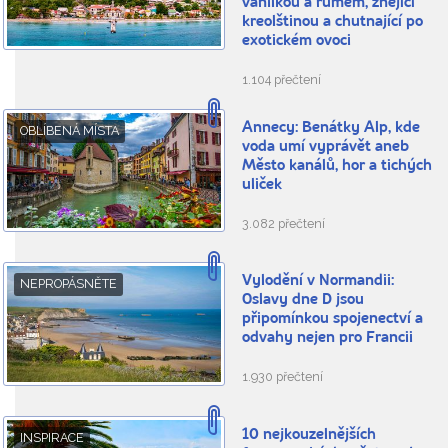
vanilkou a rumem, znějící
kreolštinou a chutnající po
exotickém ovoci
1.104 přečtení
Annecy: Benátky Alp, kde
OBLÍBENÁ MÍSTA
voda umí vyprávět aneb
Město kanálů, hor a tichých
uliček
3.082 přečtení
Vylodění v Normandii:
NEPROPÁSNĚTE
Oslavy dne D jsou
připomínkou spojenectví a
odvahy nejen pro Francii
1.930 přečtení
10 nejkouzelnějších
INSPIRACE