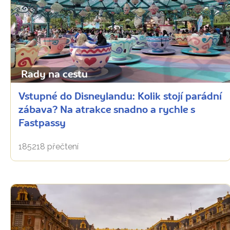
Rady na cestu
Vstupné do Disneylandu: Kolik stojí parádní
zábava? Na atrakce snadno a rychle s
Fastpassy
185218 přečtení