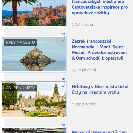
francouzských měst aneb
Cestovatelská inspirace pro
opravdové zážitky
9.542 přečtení
Zázrak francouzské
RADY NA CESTU
Normandie – Mont-Saint-
Michel: Průvodce ostrovem
& Osm schodů k opatství!
7.506 přečtení
Hřbitovy v Nice: místa tiché
OBLÍBENÁ MÍSTA
úcty na Hradním vrchu
1.830 přečtení
Monacká galerie pod širým