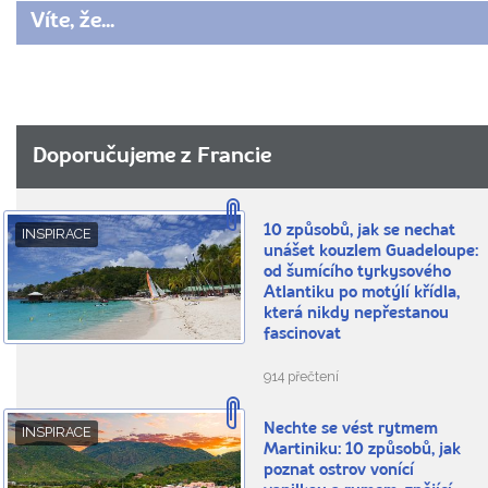
Víte, že...
Doporučujeme z Francie
10 způsobů, jak se nechat
INSPIRACE
unášet kouzlem Guadeloupe:
od šumícího tyrkysového
Atlantiku po motýlí křídla,
která nikdy nepřestanou
fascinovat
914 přečtení
Nechte se vést rytmem
INSPIRACE
Martiniku: 10 způsobů, jak
poznat ostrov vonící