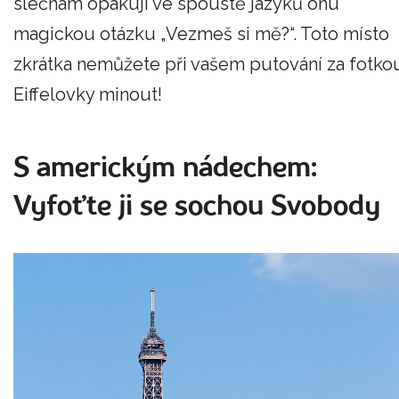
slečnám opakují ve spoustě jazyků onu
magickou otázku „Vezmeš si mě?“. Toto místo
zkrátka nemůžete při vašem putování za fotko
Eiffelovky minout!
S americkým nádechem:
Vyfoťte ji se sochou Svobody