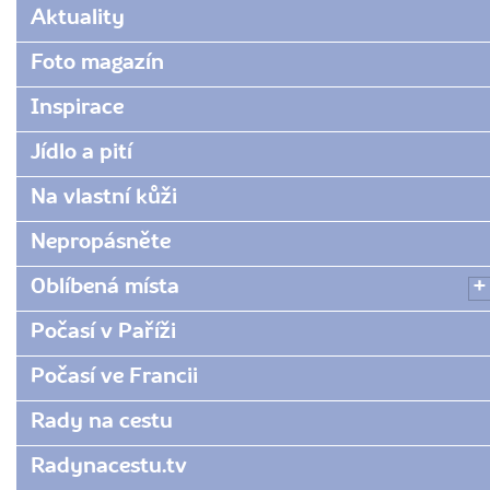
www.radynacestu.cz/magazin/nejkrasnejsi-
Aktuality
snimky-
eiffelovy-
Foto magazín
veze-
Inspirace
odkud-
dominantu-
Jídlo a pití
parize-
vyfotit-
Na vlastní kůži
jako-
profik/
Nepropásněte
Oblíbená místa
Počasí v Paříži
Počasí ve Francii
Rady na cestu
Radynacestu.tv