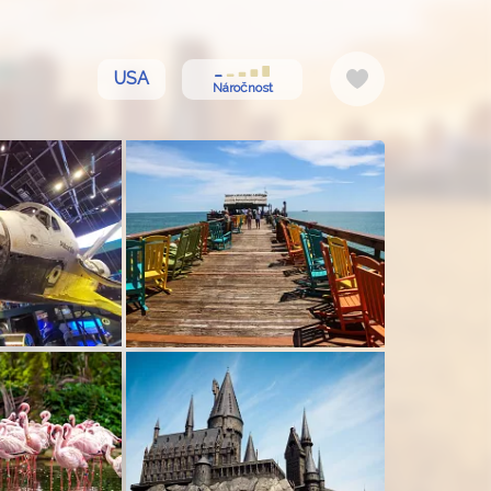
Do
USA
Náročnost
oblíbených