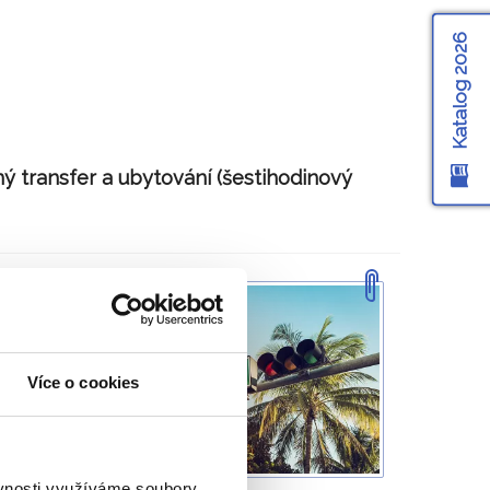
Katalog 2026
ý transfer a ubytování (šestihodinový
iami.
ach,
bary
.
Více o cookies
nce
ěvnosti využíváme soubory