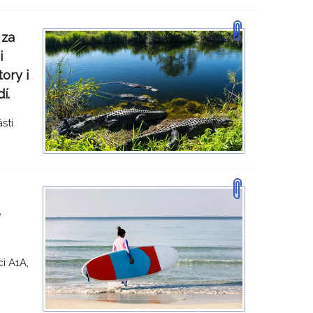
 za
i
ory i
dí.
sti
e
i A1A,