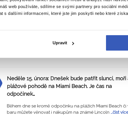
 náš web používáte, sdílíme se svými partnery pro sociální média
 s dalšími informacemi, které jste jim poskytli nebo které získa
Sobota 14. února:
Dnes vyrazíme do městečka Ke
West. Zamíříme k nejjižnějšímu cípu USA, projde
po Duval Street a navštívíme Hemingwayův dům.
Dopřejeme si mexickou atmosféru i výtečnou kuch
Upravit
V brzkých ranních hodinách se vydáme na dobrodružnou c
po silnici až do nejjižnějšího bodu USA Key
…číst více
Neděle 15. února:
Dnešek bude patřit slunci, moři 
plážové pohodě na Miami Beach. Je čas na
odpočinek…
Během dne se kromě odpočinku na plážích Miami Beach či 
baru můžete věnovat i nákupům na známé Lincoln
…číst víc