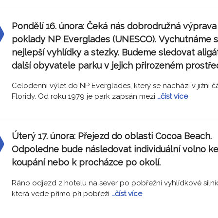
Pondělí 16. února:
Čeká nás dobrodružná výprava
poklady NP Everglades (UNESCO). Vychutnáme s
nejlepší vyhlídky a stezky. Budeme sledovat aligát
další obyvatele parku v jejich přirozeném prostře
Celodenní výlet do NP Everglades, který se nachází v jižní čá
Floridy. Od roku 1979 je park zapsán mezi
…číst více
Úterý 17. února:
Přejezd do oblasti Cocoa Beach.
Odpoledne bude následovat individuální volno k
koupání nebo k procházce po okolí.
Ráno odjezd z hotelu na sever po pobřežní vyhlídkové silnic
která vede přímo při pobřeží
…číst více