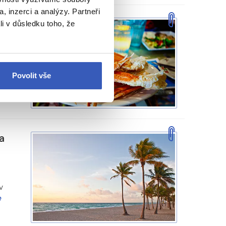
, inzerci a analýzy. Partneři
li v důsledku toho, že
y
me se
yni.
Povolit vše
estu
a
v
e