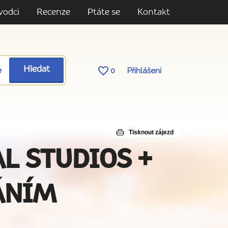
vodci
Recenze
Ptáte se
Kontakt
ě
Hledat
0
Přihlášení
Tisknout zájezd
SAL STUDIOS +
ÁNÍM