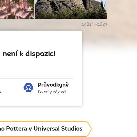
14814-31823
 není k dispozici
Průvodkyně
b
Po celý zájezd
o Pottera v Universal Studios