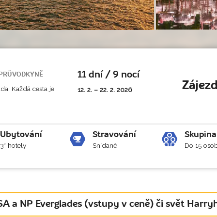
11 dní / 9 nocí
PRŮVODKYNĚ
Zájezd
da. Každá cesta je
12. 2. – 22. 2. 2026
Ubytování
Stravování
Skupina
3* hotely
Snídaně
Do 15 oso
A a NP Everglades (vstupy v ceně) či svět Harryh