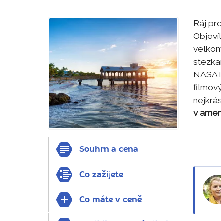
Ráj pr
Objeví
velkom
stezka
NASA i 
filmový
nejkrás
v amer
Souhrn a cena
Co zažijete
Co máte v ceně