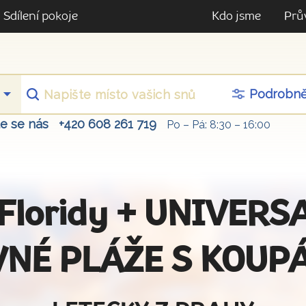
Sdílení pokoje
Kdo jsme
Prů
Podrobn
te se nás
+420 608 261 719
Po – Pá: 8:30 – 16:00
z Floridy + UNIVER
VNÉ PLÁŽE S KOUP