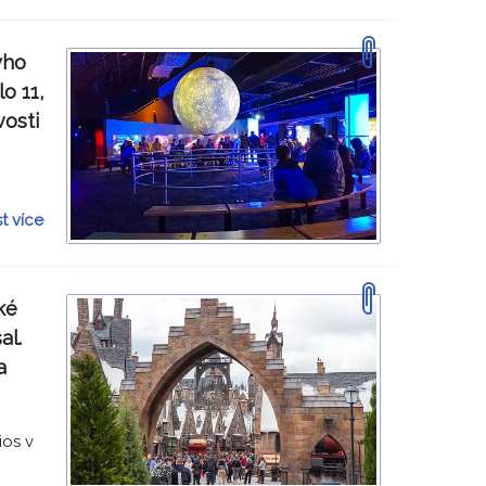
yho
o 11,
osti
st více
ké
al.
a
ios v