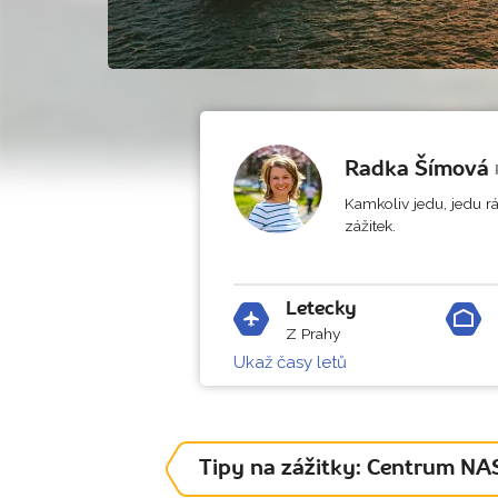
Radka Šímová
Kamkoliv jedu, jedu rá
zážitek.
Letecky
Z Prahy
Ukaž časy letů
Tipy na zážitky: Centrum NAS