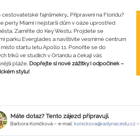
o cestovatelské fajnšmekry… Připraveni na Floridu?
te perly Miami i nejstarší dům v oáze uprostřed
ěsta. Zamíříte do Key Westu. Projdete se
mi parku Everglades a navštívíte vesmírné centrum
místo startu letu Apollo 11. Ponoříte se do
ch triků ve studiích v Orlandu a čekají vás
nější pláže.
Dopřejte si nové zážitky i odpočinek –
ickém stylu!
Máte dotaz? Tento zájezd připravuji.
Barbora Koníčková
–
e-mail:
konickova@radynacestu.cz