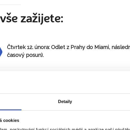
vše zažijete:
Čtvrtek 12. února:
Odlet z Prahy do Miami, následn
časový posun).
Pátek 13. února:
Dnes se pustíme do objevování M
Projdeme se čtvrtí Coral Gables i South Miami Be
ve stylu art deco. Objevíme krásné pláže, slavné 
na Ocean Drive i skrytá místa floridské metropole
Detaily
Brzy ráno (v případě zájmu) můžeme pozorovat východ slu
nad Atlantickým oceánem. Po snídani se pustíme
…číst více
á cookies
klam, poskytování funkcí sociálních médií a analýze naší návšt