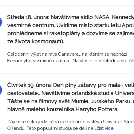
Středa 18. února:
Navštívíme sídlo NASA, Kenned
vesmírné centrum. Uvidíme místo startu letu Apoll
prohlédneme si raketoplány a dozvíme se zajímav
ze života kosmonautů.
Celodenní výlet na mys Canaveral, na kterém se nachází
Kennedyho vesmírné centrum. Na vlastní oči zhlédneme
…čí
Čtvrtek 19. února:
Den plný zábavy pro malé i vel
cestovatele… Navštívíme orlandská studia Univers
Těšte se na filmový svět Mumie, Jurského Parku, 
hlavně malého kouzelníka Harryho Pottera.
Zájemce čeká jedinečná celodenní návštěva Universal Stud
Orlandu. Tato populární studia se dělí na
…číst více