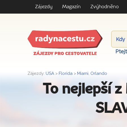
Zájezdy
Magazín
Zvýhodněno
Ptej
ZÁJEZDY PRO CESTOVATELE
Zájezdy:
USA
>
Florida
>
Miami
,
Orlando
To nejlepší 
SLA