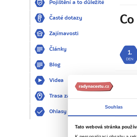
Pojištění a to důležité
Co 
Časté dotazy
Zajímavosti
Články
1.
DEN
Blog
Videa
2.
DEN
Trasa zájezdu
Souhlas
Ohlasy
Tato webová stránka použív
K personalizaci obsahu a re