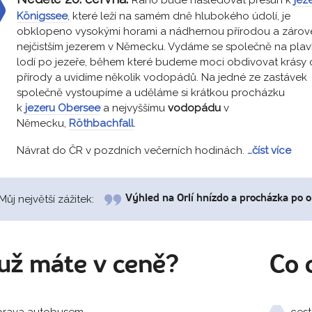
Königssee
, které leží na samém dně hlubokého údolí, je
obklopeno vysokými horami a nádhernou přírodou a zárov
nejčistším jezerem v Německu. Vydáme se společně na pla
lodí po jezeře, během které budeme moci obdivovat krásy 
přírody a uvidíme několik vodopádů. Na jedné ze zastávek
společně vystoupíme a uděláme si krátkou procházku
k
jezeru Obersee
a nejvyššímu
vodopádu
v
Německu,
Röthbachfall
.
Návrat do ČR v pozdních večerních hodinách.
…číst více
Můj největší zážitek:
Výhled na Orlí hnízdo a procházka po ok
už máte v ceně?
Co 
rava autobusem
cest