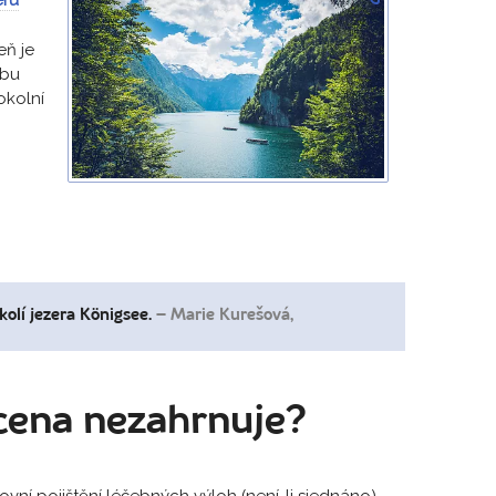
eň je
vbu
okolní
olí jezera Königsee.
– Marie Kurešová,
cena nezahrnuje?
ovní pojištění léčebných výloh (není-li sjednáno)