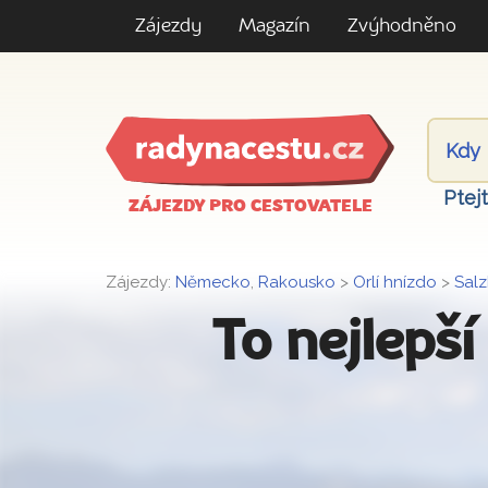
Zájezdy
Magazín
Zvýhodněno
Ptej
ZÁJEZDY PRO CESTOVATELE
Zájezdy:
Německo
,
Rakousko
>
Orlí hnízdo
>
Sal
To nejlepš