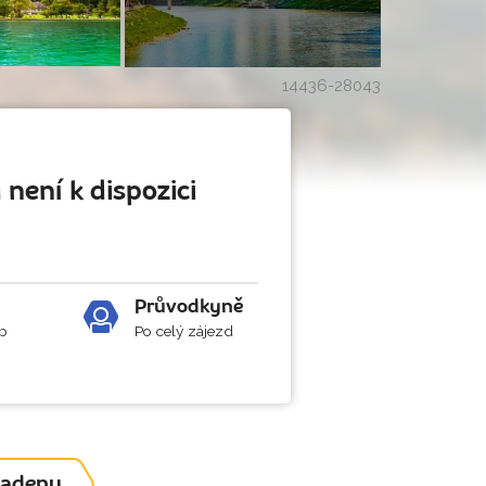
14436-28043
 není k dispozici
Průvodkyně
b
Po celý zájezd
sgadenu