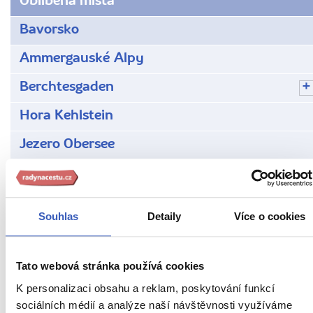
Oblíbená místa
Bavorsko
Ammergauské Alpy
Berchtesgaden
Hora Kehlstein
Jezero Obersee
Klášter Ettal
Kostel Wieskirche
Souhlas
Detaily
Více o cookies
Mnichov
Orlí hnízdo
Tato webová stránka používá cookies
Vodopád Röthbachfall
K personalizaci obsahu a reklam, poskytování funkcí
sociálních médií a analýze naší návštěvnosti využíváme