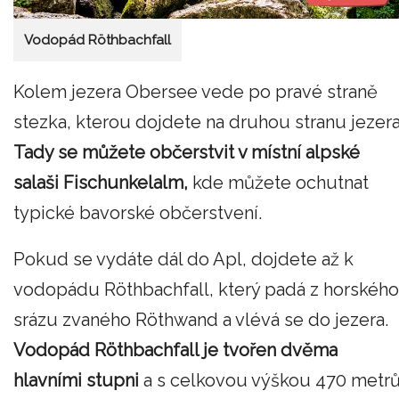
Vodopád Röthbachfall
Kolem jezera Obersee vede po pravé straně
stezka, kterou dojdete na druhou stranu jezera
Tady se můžete občerstvit v místní alpské
salaši Fischunkelalm,
kde můžete ochutnat
typické bavorské občerstvení.
Pokud se vydáte dál do Apl, dojdete až k
vodopádu Röthbachfall, který padá z horského
srázu zvaného Röthwand a vlévá se do jezera.
Vodopád Röthbachfall je tvořen dvěma
hlavními stupni
a s celkovou výškou 470 metr