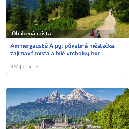
Oblíbená místa
Ammergauské Alpy: půvabná městečka,
zajímavá místa a bílé vrcholky hor
6204 přečtení