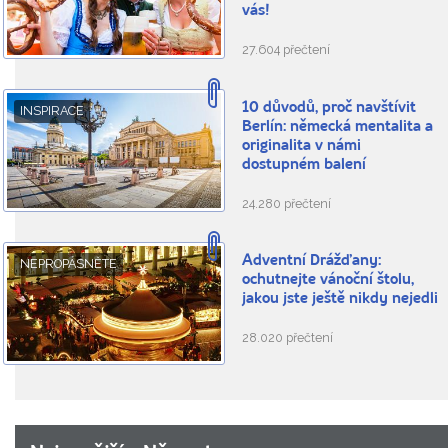
vás!
27.604 přečtení
10 důvodů, proč navštívit
INSPIRACE
Berlín: německá mentalita a
originalita v námi
dostupném balení
24.280 přečtení
Adventní Drážďany:
NEPROPÁSNĚTE
ochutnejte vánoční štolu,
jakou jste ještě nikdy nejedli
28.020 přečtení