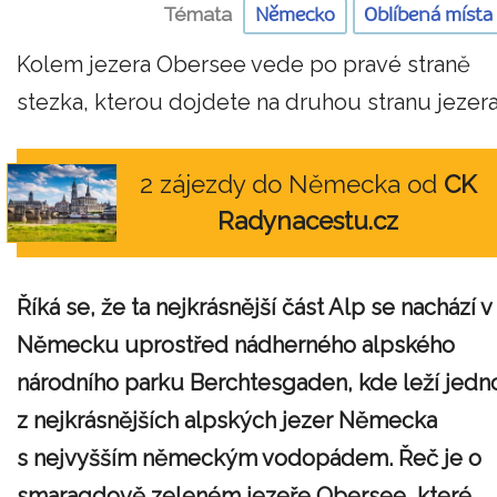
Témata
Německo
Oblíbená místa
Kolem jezera Obersee vede po pravé straně
stezka, kterou dojdete na druhou stranu jezera
2 zájezdy do Německa od
CK
Radynacestu.cz
Říká se, že ta nejkrásnější část Alp se nachází v
Německu uprostřed nádherného alpského
národního parku Berchtesgaden, kde leží jedn
z nejkrásnějších alpských jezer Německa
s nejvyšším německým vodopádem. Řeč je o
smaragdově zeleném jezeře Obersee, které