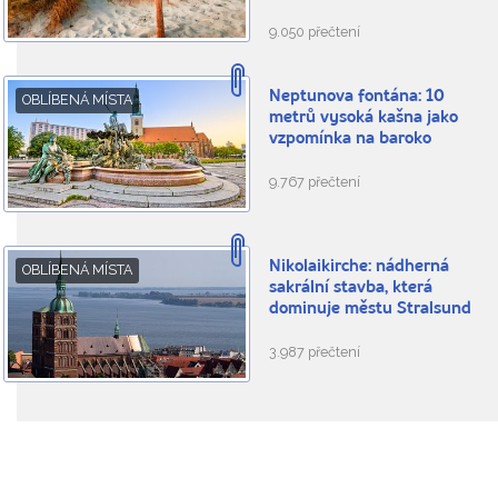
9.050 přečtení
Neptunova fontána: 10
OBLÍBENÁ MÍSTA
metrů vysoká kašna jako
vzpomínka na baroko
9.767 přečtení
Nikolaikirche: nádherná
OBLÍBENÁ MÍSTA
sakrální stavba, která
dominuje městu Stralsund
3.987 přečtení