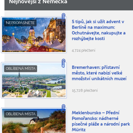
Nejnovější z Německa
5 tipů, jak si užít advent v
NEPROPÁSNĚTE
Berlíně na maximum:
Ochutnávejte, nakupujte a
rozhýbejte kosti
4.724 přečtení
Bremerhaven: přístavní
OBLÍBENÁ MÍSTA
město, které nabízí velké
množství unikátních muzeí
15.728 přečtení
Meklenbursko – Přední
OBLÍBENÁ MÍSTA
Pomořansko: nádherné
písečné pláže a národní park
Müritz