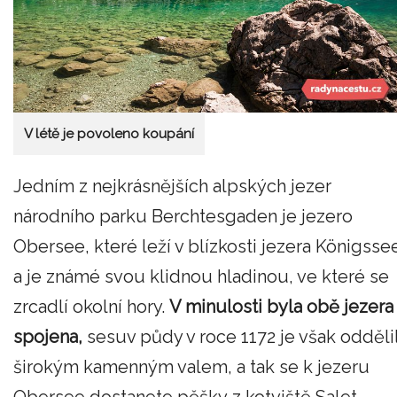
V létě je povoleno koupání
Jedním z nejkrásnějších alpských jezer
národního parku Berchtesgaden je jezero
Obersee, které leží v blízkosti jezera Königsse
a je známé svou klidnou hladinou, ve které se
zrcadlí okolní hory.
V minulosti byla obě jezera
spojena,
sesuv půdy v roce 1172 je však odděli
širokým kamenným valem, a tak se k jezeru
Obersee dostanete pěšky z kotviště Salet.