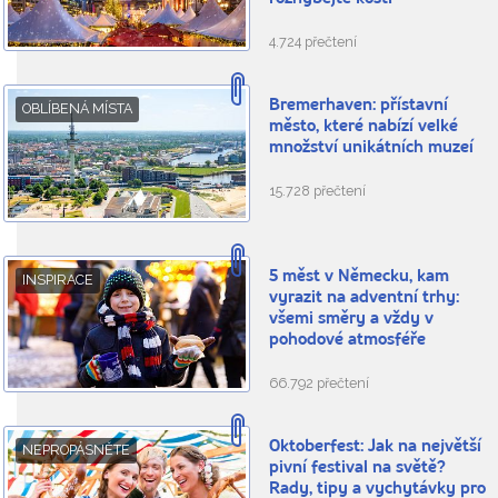
4.724 přečtení
Bremerhaven: přístavní
OBLÍBENÁ MÍSTA
město, které nabízí velké
množství unikátních muzeí
15.728 přečtení
5 měst v Německu, kam
INSPIRACE
vyrazit na adventní trhy:
všemi směry a vždy v
pohodové atmosféře
66.792 přečtení
Oktoberfest: Jak na největší
NEPROPÁSNĚTE
pivní festival na světě?
Rady, tipy a vychytávky pro