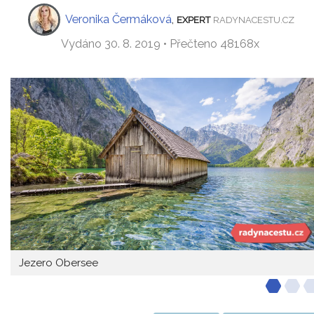
Veronika Čermáková
,
EXPERT
RADYNACESTU.CZ
Vydáno 30. 8. 2019 • Přečteno 48168x
Jezero Obersee