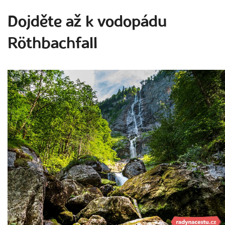
Dojděte až k vodopádu
Röthbachfall