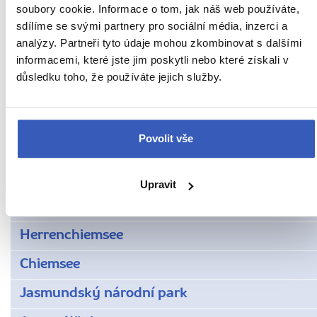
Zámek Hohenschwangau
soubory cookie. Informace o tom, jak náš web používáte,
sdílíme se svými partnery pro sociální média, inzerci a
Berlín
analýzy. Partneři tyto údaje mohou zkombinovat s dalšími
informacemi, které jste jim poskytli nebo které získali v
Bodamské jezero
důsledku toho, že používáte jejich služby.
Bremerhaven
Dokumentace Obersalzberg
Povolit vše
Drážďany
Hamburk
Upravit
Helgoland
Herrenchiemsee
Chiemsee
Jasmundský národní park