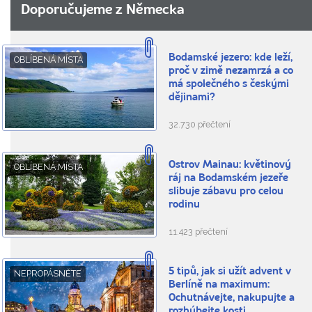
Doporučujeme z Německa
Bodamské jezero: kde leží,
OBLÍBENÁ MÍSTA
proč v zimě nezamrzá a co
má společného s českými
dějinami?
32.730 přečtení
Ostrov Mainau: květinový
OBLÍBENÁ MÍSTA
ráj na Bodamském jezeře
slibuje zábavu pro celou
rodinu
11.423 přečtení
5 tipů, jak si užít advent v
NEPROPÁSNĚTE
Berlíně na maximum:
Ochutnávejte, nakupujte a
rozhýbejte kosti