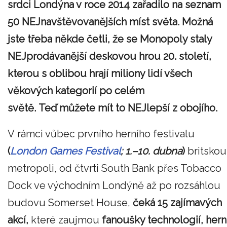
srdci Londýna v roce 2014 zařadilo na seznam
50 NEJnavštěvovanějších míst světa. Možná
jste třeba někde četli, že se Monopoly staly
NEJprodávanější deskovou hrou 20. století,
kterou s oblibou hrají miliony lidí všech
věkových kategorií po celém
světě. Teď můžete mít to NEJlepší z obojího.
V rámci vůbec prvního herního festivalu
(
London Games Festival
; 1.–10. dubna
)
britskou
metropoli, od čtvrti South Bank přes Tobacco
Dock ve východním Londýně až po rozsáhlou
budovu Somerset House,
čeká 15 zajímavých
akcí,
které zaujmou
fanoušky technologií, hern