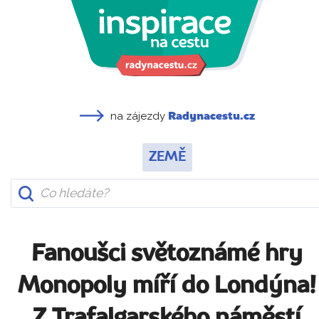
na zájezdy
Radynacestu.cz
ZEMĚ
Fanoušci světoznámé hry
Monopoly míří do Londýna!
Z Trafalgarského náměstí