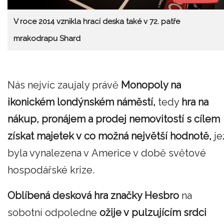
V roce 2014 vznikla hrací deska také v 72. patře
mrakodrapu Shard
Nás nejvíc zaujaly právě
Monopoly na
ikonickém londýnském náměstí,
tedy
hra na
nákup, pronájem a prodej nemovitostí s cílem
získat majetek v co možná největší hodnotě,
je
byla vynalezena v Americe v době světové
hospodářské krize.
Oblíbená desková hra značky Hesbro
na
sobotní odpoledne
ožije v pulzujícím srdci