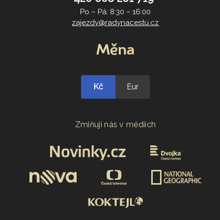
Po – Pá: 8:30 – 16:00
zajezdy@radynacestu.cz
Měna
Kč
Eur
Zmiňují nás v médiích