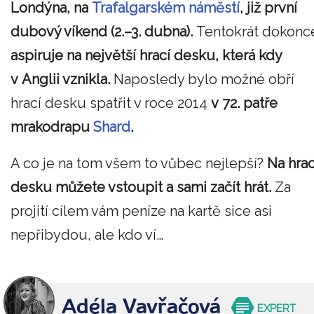
Londýna, na
Trafalgarském náměstí
,
již první
dubový víkend (2.–3. dubna).
Tentokrát dokonc
aspiruje na největší hrací desku, která kdy
v Anglii vznikla.
Naposledy bylo možné obří
hrací desku spatřit v roce 2014
v 72. patře
mrakodrapu
Shard
.
A co je na tom všem to vůbec nejlepší?
Na hrac
desku můžete vstoupit a sami
začít
hrát.
Za
projití cílem vám peníze na kartě sice asi
nepřibydou, ale kdo ví…
Adéla Vavřačová
EXPERT