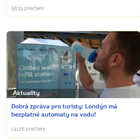
5839 přečtení
Aktuality
Dobrá zpráva pro turisty: Londýn má
bezplatné automaty na vodu!
14126 přečtení