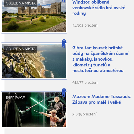
Windsor: oblíbené
OBLÍBENÁ MÍSTA
venkovské sídlo královské
rodiny
41.302 přečtení
Gibraltar: kousek britské
OBLÍBENÁ MÍSTA
půdy na španělském území
s makaky, lanovkou,
kilometry tunelů a
neskutečnou atmosférou
54.677 přečtení
Muzeum Madame Tussauds:
INSPIRACE
Zábava pro malé i velké
3.095 přečtení