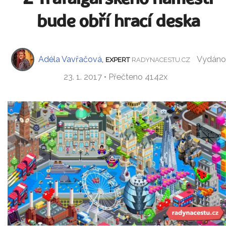
bude obří hrací deska
Adéla Vavřačová
,
Vydáno
EXPERT
RADYNACESTU.CZ
23. 1. 2017 • Přečteno 4142x