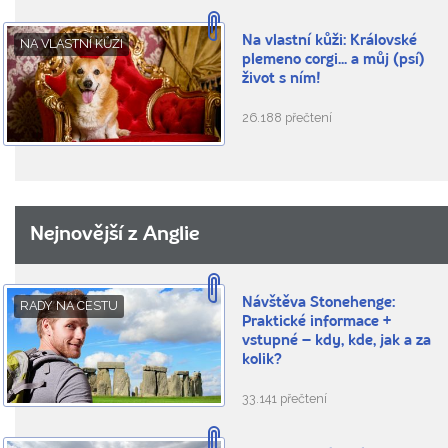
Na vlastní kůži: Královské
NA VLASTNÍ KŮŽI
plemeno corgi... a můj (psí)
život s ním!
26.188 přečtení
Nejnovější z Anglie
Návštěva Stonehenge:
RADY NA CESTU
Praktické informace +
vstupné – kdy, kde, jak a za
kolik?
33.141 přečtení