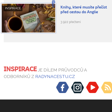
Knihy, které musíte přečíst
INSPIRACE
před cestou do Anglie
3.922 přečtení
INSPIRACE
JE DÍLEM PRŮVODCŮ A
ODBORNÍKŮ Z
RADYNACESTU.CZ