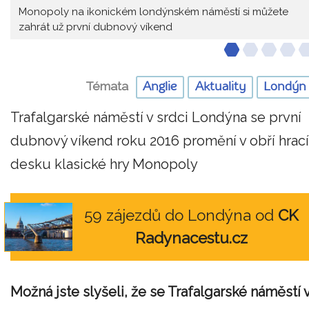
Monopoly na ikonickém londýnském náměstí si můžete
zahrát už první dubnový víkend
Témata
Anglie
Aktuality
Londýn
Trafalgarské náměstí v srdci Londýna se první
dubnový víkend roku 2016 promění v obří hrací
desku klasické hry Monopoly
59 zájezdů do Londýna od
CK
Radynacestu.cz
Možná jste slyšeli, že se Trafalgarské náměstí 