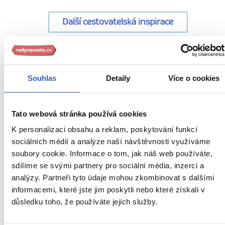
Další cestovatelská inspirace
URL
Anglie
stránky:
Souhlas
Detaily
Více o cookies
www.radynacestu.cz/magazin/fanousci-
Aktuality
svetozname-
hry-
Inspirace
Tato webová stránka používá cookies
monopoly-
K personalizaci obsahu a reklam, poskytování funkcí
Jídlo a pití
miri-
sociálních médií a analýze naší návštěvnosti využíváme
do-
Nepropásněte
londyna-
soubory cookie. Informace o tom, jak náš web používáte,
z-
sdílíme se svými partnery pro sociální média, inzerci a
Oblíbená místa
trafalgarskeho-
analýzy. Partneři tyto údaje mohou zkombinovat s dalšími
namesti-
informacemi, které jste jim poskytli nebo které získali v
Počasí v Anglii
bude-
důsledku toho, že používáte jejich služby.
obri-
Počasí v Londýně
hraci-