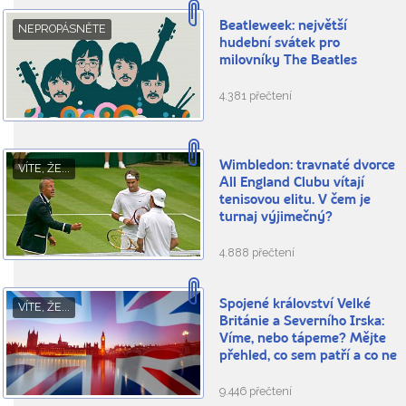
Beatleweek: největší
NEPROPÁSNĚTE
hudební svátek pro
milovníky The Beatles
4.381 přečtení
Wimbledon: travnaté dvorce
VÍTE, ŽE...
All England Clubu vítají
tenisovou elitu. V čem je
turnaj výjimečný?
4.888 přečtení
Spojené království Velké
VÍTE, ŽE...
Británie a Severního Irska:
Víme, nebo tápeme? Mějte
přehled, co sem patří a co ne
9.446 přečtení