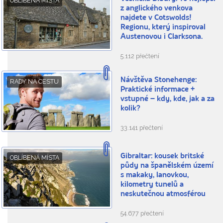
OBLÍBENÁ MÍSTA
z anglického venkova
najdete v Cotswolds!
Regionu, který inspiroval
Austenovou i Clarksona.
5.112 přečtení
Návštěva Stonehenge:
RADY NA CESTU
Praktické informace +
vstupné – kdy, kde, jak a za
kolik?
33.141 přečtení
Gibraltar: kousek britské
OBLÍBENÁ MÍSTA
půdy na španělském území
s makaky, lanovkou,
kilometry tunelů a
neskutečnou atmosférou
54.677 přečtení