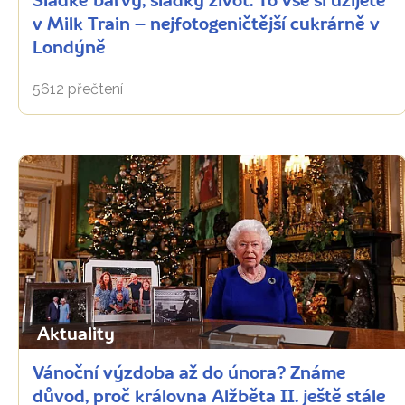
Sladké barvy, sladký život. To vše si užijete
v Milk Train – nejfotogeničtější cukrárně v
Londýně
5612 přečtení
Aktuality
Vánoční výzdoba až do února? Známe
důvod, proč královna Alžběta II. ještě stále