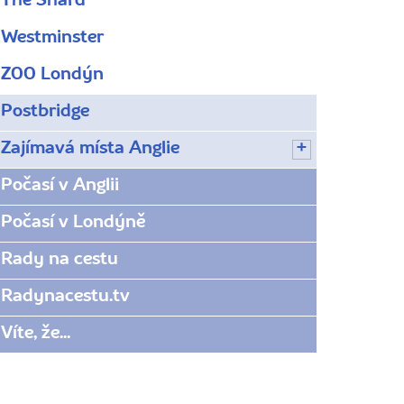
The Shard
Westminster
ZOO Londýn
Postbridge
Zajímavá místa Anglie
Počasí v Anglii
Počasí v Londýně
Rady na cestu
Radynacestu.tv
Víte, že...