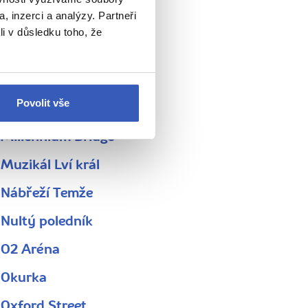
, inzerci a analýzy. Partneři
Královská observatoř
li v důsledku toho, že
Křižník HMS Belfast
Londýnská radnice
Povolit vše
Londýnské oko
Millennium Bridge
Muzikál Lví král
Nábřeží Temže
Nultý poledník
O2 Aréna
Okurka
Oxford Street