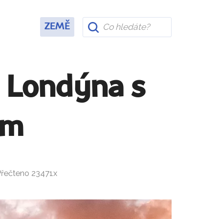
ZEMĚ
u Londýna s
em
 Přečteno 23471x