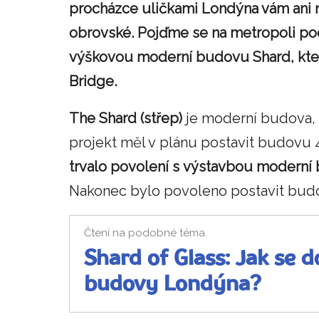
procházce uličkami Londýna vám ani ne
obrovské. Pojďme se na metropoli podí
výškovou moderní budovu Shard, kter
Bridge.
The Shard (střep)
je moderní budova, 
projekt měl v plánu postavit budovu
trvalo povolení s výstavbou moderní
Nakonec bylo povoleno postavit bud
Čtení na podobné téma
Shard of Glass: Jak se d
budovy Londýna?