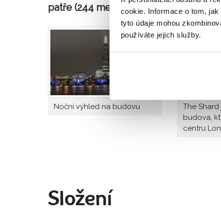
patře (244 metrů)
se nachází vyhlídka p
cookie. Informace o tom, jak
tyto údaje mohou zkombinovat
používáte jejich služby.
Noční výhled na budovu
The Shard 
budova, kt
centru Lo
Složení