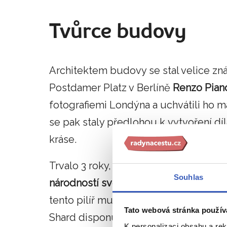
Tvůrce budovy
Architektem budovy se stal velice zn
Postdamer Platz v Berlíně
Renzo Piano
fotografiemi Londýna a uchvátili ho ma
se pak staly předlohou k vytvoření d
kráse.
Trvalo 3 roky, než se budova dostavěl
Souhlas
národností světa
. V zemi je zapuštěno
tento pilíř musí nést váhu 2800 tun. O
Tato webová stránka použív
Shard disponuje 44 výtahy pro přesun
K personalizaci obsahu a re