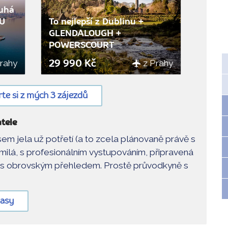
Do
Do
auhá
oblíbených
oblíbených
OU
To nejlepší z Dublinu +
GLENDALOUGH +
POWERSCOURT
Prahy
z Prahy
29 990 Kč
te si z mých 3 zájezdů
tele
m jela už potřetí (a to zcela plánovaně právě s
- milá, s profesionálním vystupováním, připravená
y, s obrovským přehledem. Prostě průvodkyně s
lasy