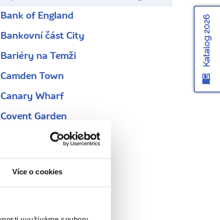
Bank of England
Katalog 2026
Bankovní část City
Bariéry na Temži
Camden Town
Canary Wharf
Covent Garden
Doky sv. Kateřiny
Doubledecker
Více o cookies
Downing Street
Greenwich
Kew Gardens
ěvnosti využíváme soubory