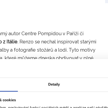
ámý autor Centre Pompidou v Paříži či
 z Itálie
. Renzo se nechal inspirovat starými
lby a fotografie stožárů a lodí. Tyto motivy
íla, které můžeme dneska obdivovat v plné
a. Pracovalo na ní
přes 1450 lidí 60 různých
Detaily
 120 pilířů (54 metrů pod zemí) a každý
ficiálně je budova vysoká 309,6 metrů.
á cookies
 osob do nejvyšších pater. V nejvyšším
72.
klam, poskytování funkcí sociálních médií a analýze naší návšt