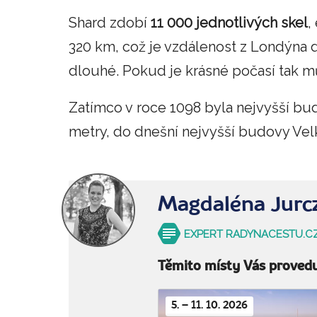
Shard zdobí
11 000 jednotlivých skel
,
320 km, což je vzdálenost z Londýna 
dlouhé. Pokud je krásné počasí tak mů
Zatímco v roce 1098 byla nejvyšší bu
metry, do dnešní nejvyšší budovy Vel
Magdaléna Jurc
EXPERT RADYNACESTU.C
Těmito místy Vás proved
5. – 11. 10. 2026