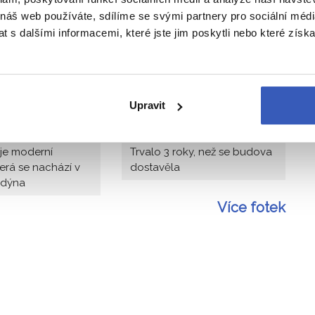
ro turisty (vstupné cca 30 liber).
 náš web používáte, sdílíme se svými partnery pro sociální média
 s dalšími informacemi, které jste jim poskytli nebo které získa
Upravit
je moderní
Trvalo 3 roky, než se budova
erá se nachází v
dostavěla
ndýna
Více fotek