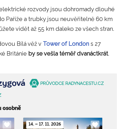
 elektrické rozvody jsou dohromady dlouhé
do Paříže a trubky jsou neuvěřitelně 60 km
žete vidět až 55 km daleko ze všech stran.
dovou Bílá věž v
Tower of London
s 27
ké Británie
by se vešla téměř dvanáctkrát
.
zygová
PRŮVODCE RADYNACESTU.CZ
Z
u osobně
14. – 17. 11. 2026