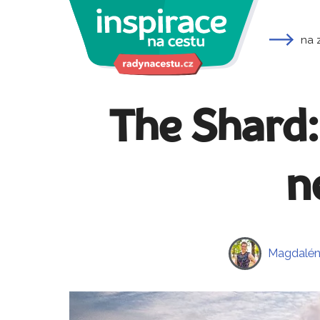
na 
The Shard:
n
Magdalén