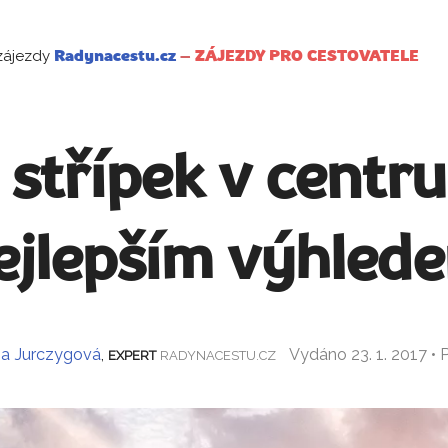
zájezdy
Radynacestu.cz
–
ZÁJEZDY PRO CESTOVATELE
 střípek v centr
ejlepším výhled
a Jurczygová
,
Vydáno 23. 1. 2017 •
EXPERT
RADYNACESTU.CZ