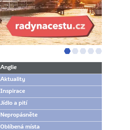
Anglie
Aktuality
Inspirace
Jídlo a pití
Nepropásněte
Oblíbená místa