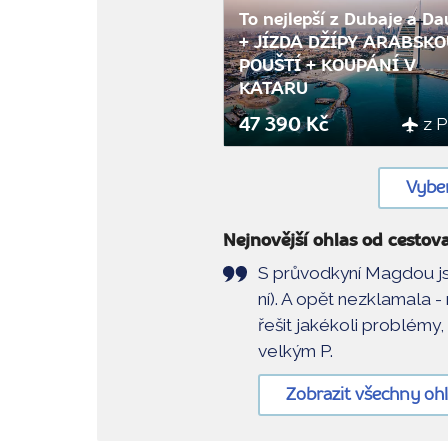
To nejlepší z Dubaje a D
+ JÍZDA DŽÍPY ARABSK
POUŠTÍ + KOUPÁNÍ V
KATARU
z 
47 390 Kč
Vyber
Nejnovější ohlas od cestova
S průvodkyní Magdou jse
ní). A opět nezklamala 
řešit jakékoli problém
velkým P.
Zobrazit všechny oh