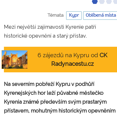
Témata
Kypr
Oblíbená místa
Mezi největší zajímavosti Kyrenie patří
historické opevnění a starý přístav.
6 zájezdů na Kypru od
CK
Radynacestu.cz
Na severním pobřeží Kypru v podhůří
Kyrenejských hor leží půvabné městečko
Kyrenia známé především svým prastarým
přístavem, mohutným historickým opevněním