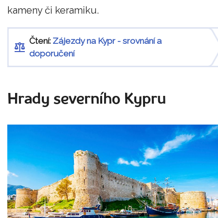
kameny či keramiku.
Čtení:
Zájezdy na Kypr - srovnání a
doporučení
Hrady severního Kypru