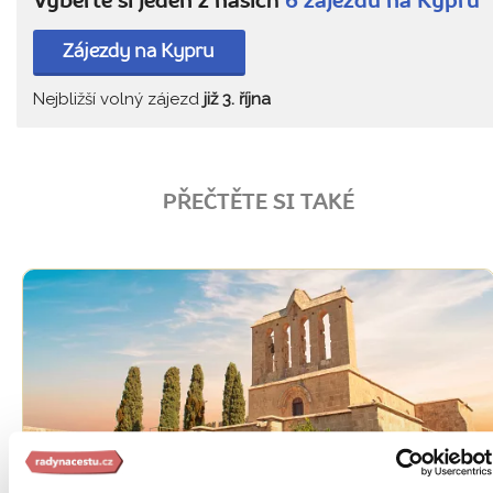
Vyberte si jeden z našich
6 zájezdů na Kypru
Zájezdy na Kypru
Nejbližší volný zájezd
již 3. října
PŘEČTĚTE SI TAKÉ
Oblíbená místa