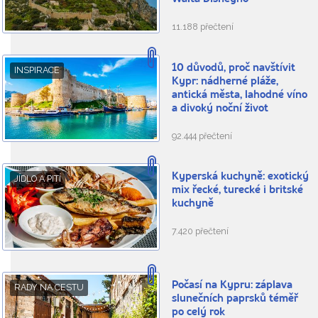
11.188 přečtení
10 důvodů, proč navštívit
INSPIRACE
Kypr: nádherné pláže,
antická města, lahodné víno
a divoký noční život
92.444 přečtení
Kyperská kuchyně: exotický
JÍDLO A PITÍ
mix řecké, turecké i britské
kuchyně
7.420 přečtení
Počasí na Kypru: záplava
RADY NA CESTU
slunečních paprsků téměř
po celý rok