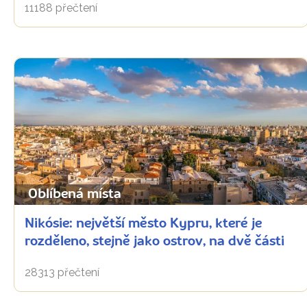
11188 přečtení
Oblíbená místa
Nikósie: největší město Kypru, které je
rozděleno, stejně jako ostrov, na dvě části
28313 přečtení