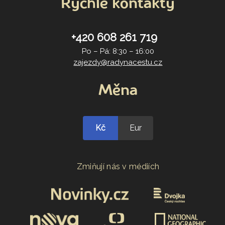
Rychlé kontakty
+420 608 261 719
Po – Pá: 8:30 – 16:00
zajezdy@radynacestu.cz
Měna
Kč
Eur
Zmiňují nás v médiích