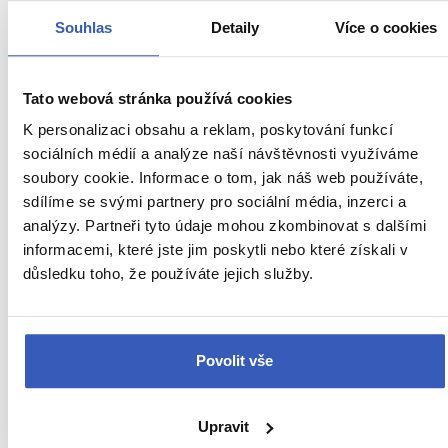
Souhlas
Detaily
Více o cookies
Augustiniánský klášter Bellapais: užijte si
nádherný výhled na celou Kyrenii
Tato webová stránka používá cookies
7357 přečtení
K personalizaci obsahu a reklam, poskytování funkcí
sociálních médií a analýze naší návštěvnosti využíváme
soubory cookie. Informace o tom, jak náš web používáte,
sdílíme se svými partnery pro sociální média, inzerci a
analýzy. Partneři tyto údaje mohou zkombinovat s dalšími
informacemi, které jste jim poskytli nebo které získali v
důsledku toho, že používáte jejich služby.
Povolit vše
Oblíbená místa
Famagusta: vždy byla jedno z nejbohatších
Upravit