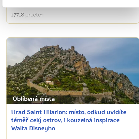
kyperských měst
17718 přečtení
Oblíbená místa
Hrad Saint Hilarion: místo, odkud uvidíte
téměř celý ostrov, i kouzelná inspirace
Walta Disneyho