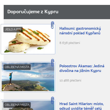
Doporučujeme z Kypru
Halloumi: gastronomický
JÍDLO A PITÍ
národní poklad Kypřanů
8.638 přečtení
Poloostrov Akamas: Jediná
OBLÍBENÁ MÍSTA
divočina na jižním Kypru
10.488 přečtení
Hrad Saint Hilarion: místo,
OBLÍBENÁ MÍSTA
odkud uvidíte téměř celý