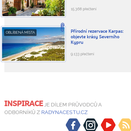
15.368 přečtení
Přírodní rezervace Karpas:
OBLÍBENÁ MÍSTA
objevte krásy Severního
Kypru
9.133 přečtení
INSPIRACE
JE DÍLEM PRŮVODCŮ A
ODBORNÍKŮ Z
RADYNACESTU.CZ