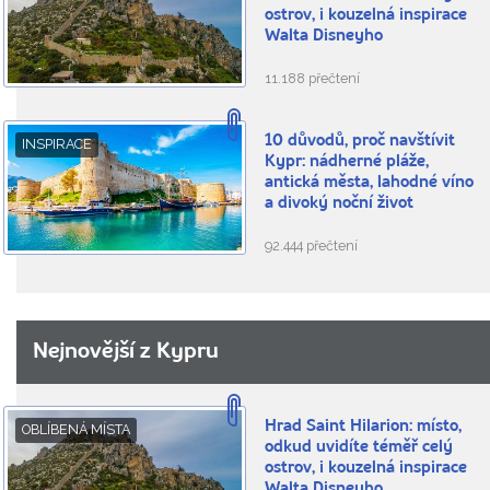
ostrov, i kouzelná inspirace
Walta Disneyho
11.188 přečtení
10 důvodů, proč navštívit
INSPIRACE
Kypr: nádherné pláže,
antická města, lahodné víno
a divoký noční život
92.444 přečtení
Nejnovější z Kypru
Hrad Saint Hilarion: místo,
OBLÍBENÁ MÍSTA
odkud uvidíte téměř celý
ostrov, i kouzelná inspirace
Walta Disneyho