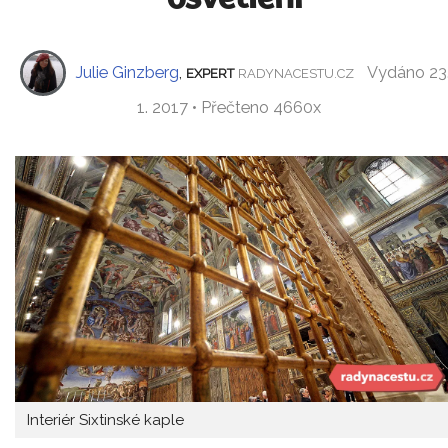
Julie Ginzberg
,
Vydáno 23
EXPERT
RADYNACESTU.CZ
1. 2017 • Přečteno 4660x
Interiér Sixtinské kaple