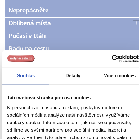
Nepropásněte
Oblíbená místa
Počasí v Itálii
Rady na cestu
Radynacestu.tv
Typické počasí v Římě
Souhlas
Detaily
Více o cookies
Víte, že...
Tato webová stránka používá cookies
K personalizaci obsahu a reklam, poskytování funkcí
sociálních médií a analýze naší návštěvnosti využíváme
soubory cookie. Informace o tom, jak náš web používáte,
Doporučujeme z Itálie
sdílíme se svými partnery pro sociální média, inzerci a
analýzy. Partneři tyto údaje mohou zkombinovat s dalšími