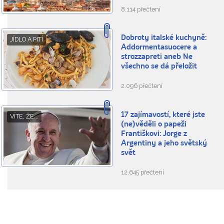
8.114 přečtení
Dobroty italské kuchyně:
JÍDLO A PITÍ
Addormentasuocere a
strozzapreti aneb Ne
všechno se dá přeložit
2.096 přečtení
17 zajímavostí, které jste
VÍTE, ŽE...
(ne)věděli o papeži
Františkovi: Jorge z
Argentiny a jeho světský
svět
12.645 přečtení