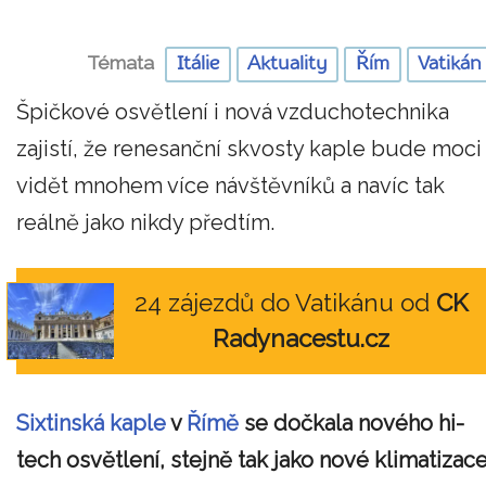
Témata
Itálie
Aktuality
Řím
Vatikán
Špičkové osvětlení i nová vzduchotechnika
zajistí, že renesanční skvosty kaple bude moci
vidět mnohem více návštěvníků a navíc tak
reálně jako nikdy předtím.
24 zájezdů do Vatikánu od
CK
Radynacestu.cz
Sixtinská kaple
v
Římě
se dočkala nového hi-
tech osvětlení, stejně tak jako nové klimatizace