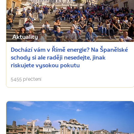
Aktuality
Dochází vám v Římě energie? Na Španělské
schody si ale raději nesedejte, jinak
riskujete vysokou pokutu
5455 přečtení