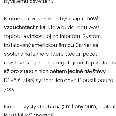
bývalému osvětlení.
Kromě žárovek však přibyla kapli i
nová
vzduchotechnika
, která bude regulovat
teplotu a vlhkost jejího interiéru. Systém
instalovaný americkou firmou Carrier se
spoléhá na kamery, které sledují počet
návštěvníků, přičemž regulují přístup vzduch
až pro 2 000 z nich během jediné návštěvy
.
Dřívější starý systém jich dovnitř pustil pouze
700.
Inovace vyšly zhruba na
3 miliony euro
, zaplatil
je vatikánští sponzoři.