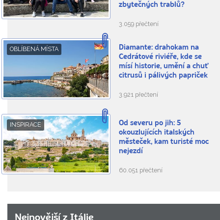
zbytečných trablů?
3.059 přečtení
Diamante: drahokam na
OBLÍBENÁ MÍSTA
Cedrátové riviéře, kde se
mísí historie, umění a chuť
citrusů i pálivých papriček
3.921 přečtení
Od severu po jih: 5
INSPIRACE
okouzlujících italských
městeček, kam turisté moc
nejezdí
60.051 přečtení
Nejnovější z Itálie