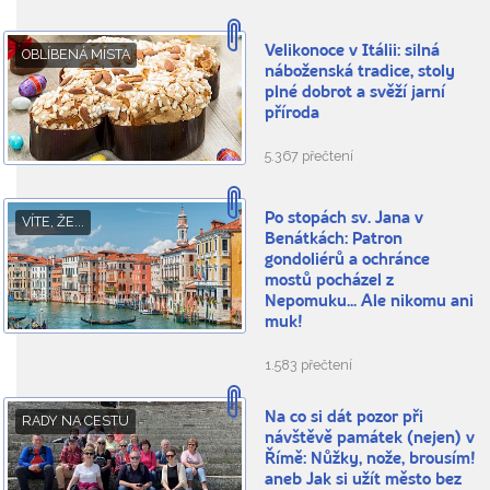
Velikonoce v Itálii: silná
OBLÍBENÁ MÍSTA
náboženská tradice, stoly
plné dobrot a svěží jarní
příroda
5.367 přečtení
Po stopách sv. Jana v
VÍTE, ŽE...
Benátkách: Patron
gondoliérů a ochránce
mostů pocházel z
Nepomuku... Ale nikomu ani
muk!
1.583 přečtení
Na co si dát pozor při
RADY NA CESTU
návštěvě památek (nejen) v
Římě: Nůžky, nože, brousím!
aneb Jak si užít město bez