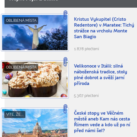
Kristus Vykupitel (Cristo
OBLÍBENÁ MÍSTA
Redentore) v Maratee: Tichý
strážce na vrcholu Monte
San Biagio
1.878 přečtení
Velikonoce v Itálii: silná
OBLÍBENÁ MÍSTA
náboženská tradice, stoly
plné dobrot a svěží jarní
příroda
5.367 přečtení
České stopy ve Věčném
VÍTE, ŽE...
městě aneb Kam nás cesta
Římem vede a kdo už po ní
před námi šel?