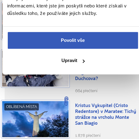
informacemi, které jste jim poskytli nebo které získali v
10 důvodů, proč propadnete
INSPIRACE
důsledku toho, že používáte jejich služby.
požitkářské Bologni: od
rychlých aut přes pomalé
ragú po nekonečná podloubí
525 přečtení
Povolit vše
Benátský lev salónů –
VÍTE, ŽE...
Upravit
Giacomo Casanova: Jak se
dostal z italského města
elegance až do českého
Duchcova?
664 přečtení
Kristus Vykupitel (Cristo
OBLÍBENÁ MÍSTA
Redentore) v Maratee: Tichý
strážce na vrcholu Monte
San Biagio
1.878 přečtení