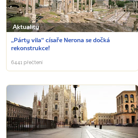
Aktuality
„Párty vila“ císaře Nerona se dočká
rekonstrukce!
6441 přečtení