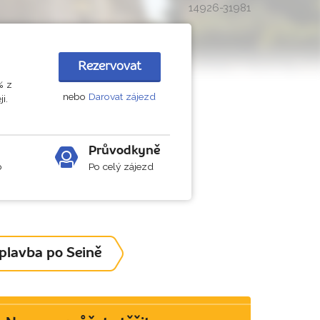
14926-31981
Rezervovat
% z
nebo
Darovat zájezd
i.
Průvodkyně
b
Po celý zájezd
 plavba po Seině