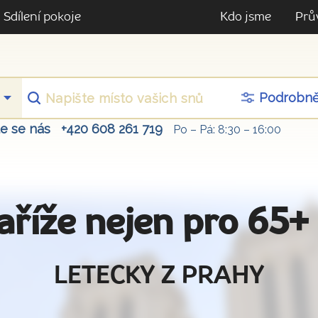
Sdílení pokoje
Kdo jsme
Prů
Podrobn
te se nás
+420 608 261 719
Po – Pá: 8:30 – 16:00
 Paříže nejen pro 65
LETECKY Z PRAHY