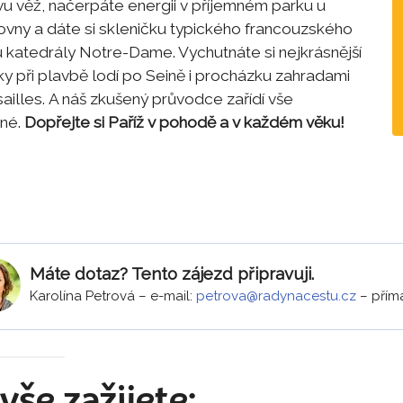
ovu věž, načerpáte energii v příjemném parku u
dovny a dáte si skleničku typického francouzského
 katedrály Notre-Dame. Vychutnáte si nejkrásnější
y při plavbě lodí po Seině i procházku zahradami
ailles. A náš zkušený průvodce zařídí vše
né.
Dopřejte si Paříž v pohodě a v každém věku!
Máte dotaz? Tento zájezd připravuji.
Karolína Petrová
–
e-mail:
petrova@radynacestu.cz
–
přímá
vše zažijete: