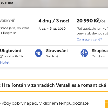
e zdarma
4 dny / 3 noci
20 990
Kč
VODKYNĚ
/os.
inace je ta, do které
5. 11. – 8. 11. 2026
Teď zaplatíte jen 75 
 Přidejte se!
ceny a zbytek pozděj
Co máte v ceně?
Ubytování
Stravování
Skupina
3* hotel v Paříži
Snídaně
Do 15 oso
 Hotel
: Hra fontán v zahradách Versailles a romantická
je vždy dobrý nápad… V klidném tempu poznáte