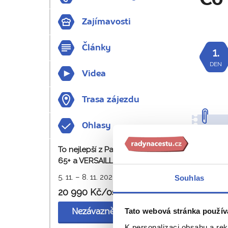
Zajímavosti
Články
1.
DEN
Videa
Trasa zájezdu
Ohlasy
To nejlepší z Paříže nejen pro
65+ a VERSAILLES
5. 11. – 8. 11. 2026
Souhlas
2.
20 990 Kč/os.
DEN
Tato webová stránka použív
Nezávazně rezervovat
K personalizaci obsahu a re