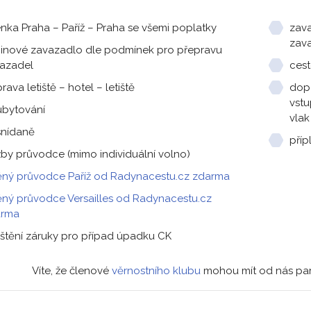
enka Praha – Paříž – Praha se všemi poplatky
zava
zav
inové zavazadlo dle podmínek pro přepravu
azadel
cest
rava letiště – hotel – letiště
dop
vstu
ubytování
vlak
snídaně
příp
žby průvodce (mimo individuální volno)
těný průvodce Paříž od Radynacestu.cz zdarma
těný průvodce Versailles od Radynacestu.cz
arma
ištění záruky pro případ úpadku CK
Víte, že členové
věrnostního klubu
mohou mít od nás park