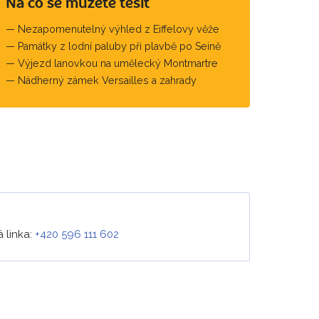
Na co se můžete těšit
Nezapomenutelný výhled z Eiffelovy věže
Památky z lodní paluby při plavbě po Seině
Výjezd lanovkou na umělecký Montmartre
Nádherný zámek Versailles a zahrady
 linka:
+420 596 111 602