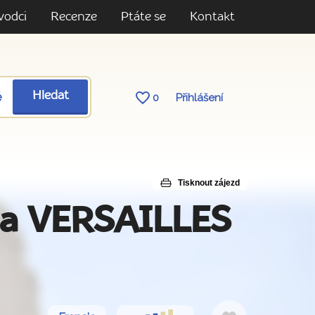
vodci
Recenze
Ptáte se
Kontakt
ě
Hledat
0
Přihlášení
Tisknout zájezd
+ a VERSAILLES