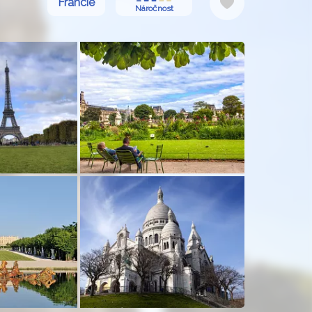
Do
Francie
Náročnost
oblíbených