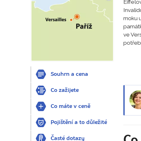
Eiffel
Invali
moku u
památk
ve Vers
potřeb
Souhrn a cena
Co zažijete
Co máte v ceně
Pojištění a to důležité
Co 
Časté dotazy