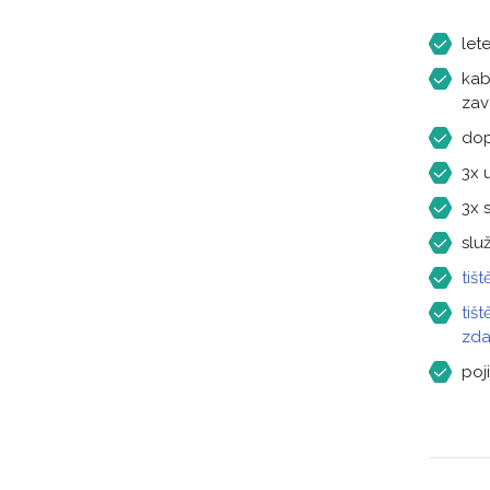
let
kab
zav
dop
3x 
3x 
slu
tiš
tiš
zd
poj