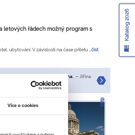
Katalog 2026
i na letových řádech možný program s
el, ubytování. V závislosti na čase příletu
…číst
n, Moulin Rouge, hrobka Napoleona.
– Jiřina
ívíme
Více o cookies
 si
e.
ěvnosti využíváme soubory