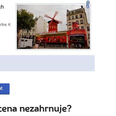
ch
tre. K
at
cena nezahrnuje?