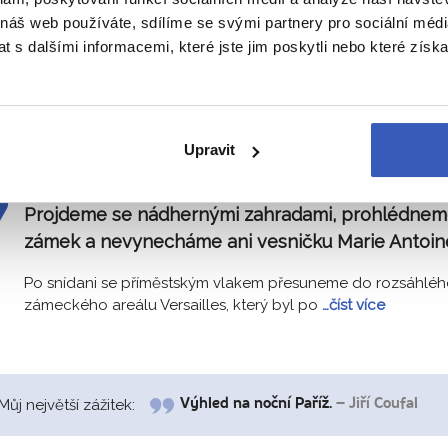
Po snídani se vydáme na prohlídku města. Den zahájíme
 náš web používáte, sdílíme se svými partnery pro sociální média
návštěvou největší dominanty Paříže – Eiffelovy
…číst více
 s dalšími informacemi, které jste jim poskytli nebo které získa
Můj největší zážitek:
Navštěva katedrály Notre-Dame.
– Ma
Upravit
Sobota 7. listopadu:
Celodenní výlet do Versailles.
Projdeme se nádhernými zahradami, prohlédneme
zámek a nevynecháme ani vesničku Marie Antoin
Po snídani se příměstským vlakem přesuneme do rozsáhlé
zámeckého areálu Versailles, který byl po
…číst více
Můj největší zážitek:
Výhled na noční Paříž.
– Jiří Coufal