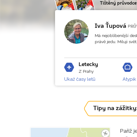
Tištěný průvodc
Iva Ťupová
PRŮ
Má nejoblíbenější dest
právě jedu. Miluji svět.
Letecky
Z Prahy
Ukaž časy letů
Atypik
Tipy na zážitky
Paříž 