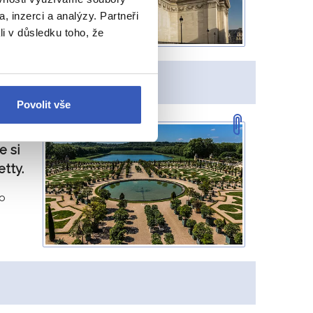
, inzerci a analýzy. Partneři
li v důsledku toho, že
rek Bula
Povolit vše
 si
etty.
ho