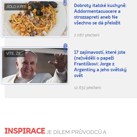
Dobroty italské kuchyně:
JÍDLO A PITÍ
Addormentasuocere a
strozzapreti aneb Ne
všechno se dá přeložit
2.087 přečtení
17 zajímavostí, které jste
VÍTE, ŽE...
(ne)věděli o papeži
Františkovi: Jorge z
Argentiny a jeho světský
svět
12.632 přečtení
INSPIRACE
JE DÍLEM PRŮVODCŮ A