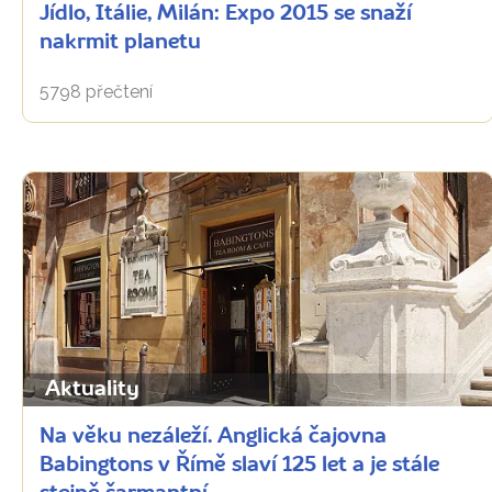
Jídlo, Itálie, Milán: Expo 2015 se snaží
nakrmit planetu
5798 přečtení
Aktuality
Na věku nezáleží. Anglická čajovna
Babingtons v Římě slaví 125 let a je stále