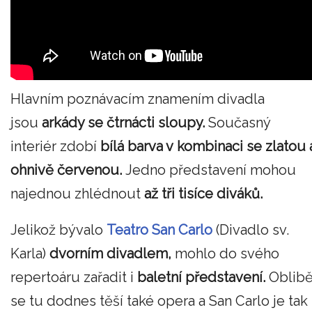
Hlavním poznávacím znamením divadla
jsou
arkády se čtrnácti sloupy.
Současný
interiér zdobí
bílá barva v kombinaci se zlatou 
ohnivě červenou.
Jedno představení mohou
najednou zhlédnout
až tři tisíce diváků.
Jelikož bývalo
Teatro San Carlo
(Divadlo sv.
Karla)
dvorním divadlem,
mohlo do svého
repertoáru zařadit i
baletní představení.
Oblib
se tu dodnes těší také opera a San Carlo je tak