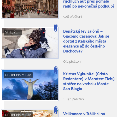
rychlých aut přes pomalé
ragú po nekonečná podloubí
506 přečtení
Benátský lev salónů –
VÍTE, ŽE...
Giacomo Casanova: Jak se
dostal z italského města
elegance až do českého
Duchcova?
651 přečtení
Kristus Vykupitel (Cristo
OBLÍBENÁ MÍSTA
Redentore) v Maratee: Tichý
strážce na vrcholu Monte
San Biagio
1.870 přečtení
Velikonoce v Itálii: silná
OBLÍBENÁ MÍSTA