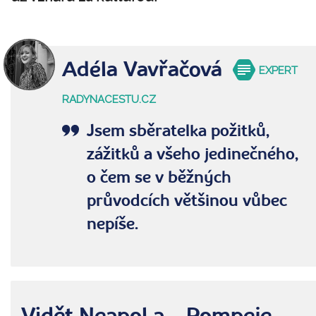
Adéla Vavřačová
EXPERT
RADYNACESTU.CZ
Jsem sběratelka požitků,
zážitků a všeho jedinečného,
o čem se v běžných
průvodcích většinou vůbec
nepíše.