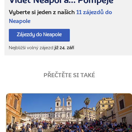
Vidět Neapol a… Pompeje
Vyberte si jeden z našich
11 zájezdů do
Neapole
Zájezdy do Neapole
Nejbližší volný zájezd
již 24. září
PŘEČTĚTE SI TAKÉ