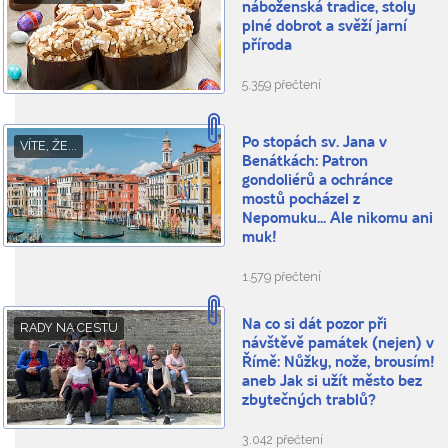
náboženská tradice, stoly
plné dobrot a svěží jarní
příroda
5.359 přečtení
Po stopách sv. Jana v
VÍTE, ŽE...
Benátkách: Patron
gondoliérů a ochránce
mostů pocházel z
Nepomuku... Ale nikomu ani
muk!
1.579 přečtení
Na co si dát pozor při
RADY NA CESTU
návštěvě památek (nejen) v
Římě: Nůžky, nože, brousím!
aneb Jak si užít město bez
zbytečných trablů?
3.042 přečtení