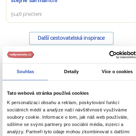
stejně šarmantní
5146 přečtení
Další cestovatelská inspirace
URL
Itálie
stránky:
Souhlas
Detaily
Více o cookies
www.radynacestu.cz/magazin/novy-
Aktuality
rok-
nove-
Fotomagazín
Tato webová stránka používá cookies
plany-
K personalizaci obsahu a reklam, poskytování funkcí
Inspirace
nesedte-
sociálních médií a analýze naší návštěvnosti využíváme
doma-
Jídlo a pití
soubory cookie. Informace o tom, jak náš web používáte,
potkame-
se-
sdílíme se svými partnery pro sociální média, inzerci a
Nepropásněte
v-
analýzy. Partneři tyto údaje mohou zkombinovat s dalšími