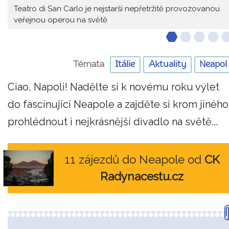
Teatro di San Carlo je nejstarší nepřetržitě provozovanou
veřejnou operou na světě
Témata
Itálie
Aktuality
Neapol
Ciao, Napoli! Nadělte si k novému roku výlet
do fascinující Neapole a zajděte si krom jiného
prohlédnout i nejkrásnější divadlo na světě...
11 zájezdů do Neapole od
CK
Radynacestu.cz