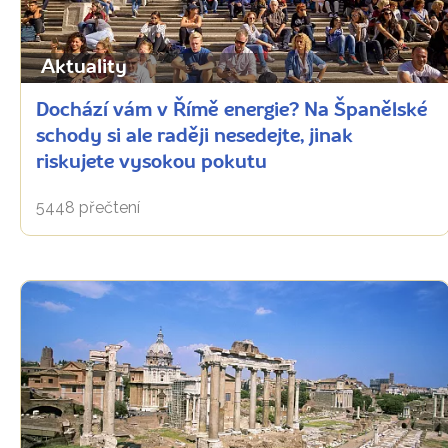
Aktuality
Dochází vám v Římě energie? Na Španělské
schody si ale raději nesedejte, jinak
riskujete vysokou pokutu
5448 přečtení