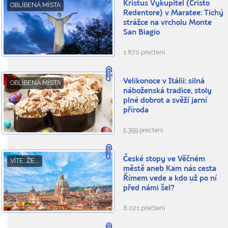
Kristus Vykupitel (Cristo
OBLÍBENÁ MÍSTA
Redentore) v Maratee: Tichý
strážce na vrcholu Monte
San Biagio
1.870 přečtení
Velikonoce v Itálii: silná
OBLÍBENÁ MÍSTA
náboženská tradice, stoly
plné dobrot a svěží jarní
příroda
5.359 přečtení
České stopy ve Věčném
VÍTE, ŽE...
městě aneb Kam nás cesta
Římem vede a kdo už po ní
před námi šel?
8.021 přečtení