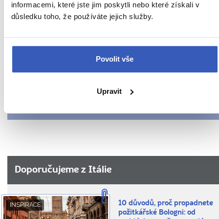
nejkrasnejsim-
informacemi, které jste jim poskytli nebo které získali v
Oblíbená místa
divadle-
důsledku toho, že používáte jejich služby.
na-
Počasí v Itálii
svete/
Rady na cestu
Povolit vše
Radynacestu.tv
Typické počasí v Římě
Upravit
Víte, že...
Doporučujeme z Itálie
10 důvodů, proč propadnete
INSPIRACE
požitkářské Bologni: od