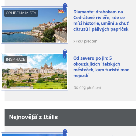
Diamante: drahokam na
OBLÍBENÁ MÍSTA
Cedrátové riviéře, kde se
mísí historie, umění a chuť
citrusů i pálivých papriček
3.907 přečtení
Od severu po jih: 5
INSPIRACE
okouzlujících italských
městeček, kam turisté moc
nejezdí
60.029 přečtení
Nejnovější z Itálie