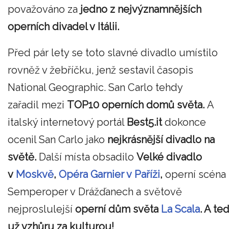
považováno za
jedno z nejvýznamnějších
operních divadel v Itálii.
Před pár lety se toto slavné divadlo umístilo
rovněž v žebříčku, jenž sestavil časopis
National Geographic. San Carlo tehdy
zařadil mezi
TOP10 operních domů světa.
A
italský internetový portál
Best5.it
dokonce
ocenil San Carlo jako
nejkrásnější divadlo na
světě.
Další místa obsadilo
Velké divadlo
v
Moskvě
,
Opéra Garnier v Paříži
,
operní scéna
Semperoper v Drážďanech a světově
nejproslulejší
operní dům světa
La Scala
. A teď
už vzhůru za kulturou!