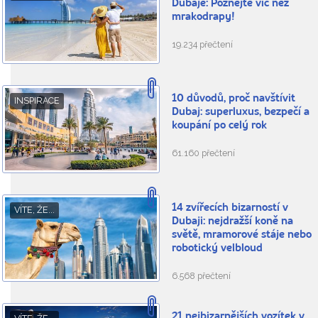
Dubaje: Poznejte víc než
mrakodrapy!
19.234 přečtení
10 důvodů, proč navštívit
INSPIRACE
Dubaj: superluxus, bezpečí a
koupání po celý rok
61.160 přečtení
14 zvířecích bizarností v
VÍTE, ŽE...
Dubaji: nejdražší koně na
světě, mramorové stáje nebo
robotický velbloud
6.568 přečtení
21 nejbizarnějších vozítek v