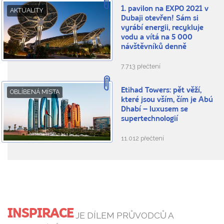
1. pavilon na EXPO 2021 v
AKTUALITY
Dubaji otevřen! Sám si
vyrábí energii, recykluje
vodu a vítá na 5 000
návštěvníků denně
7.713 přečtení
Etihad Towers: pět věží,
OBLÍBENÁ MÍSTA
které jsou vším, čím je Abú
Dhabí – luxusem se
supertechnologií
11.012 přečtení
INSPIRACE
JE DÍLEM PRŮVODCŮ A