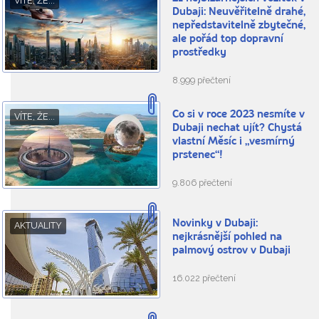
VÍTE, ŽE...
Dubaji: Neuvěřitelně drahé,
nepředstavitelně zbytečné,
ale pořád top dopravní
prostředky
8.999 přečtení
Co si v roce 2023 nesmíte v
VÍTE, ŽE...
Dubaji nechat ujít? Chystá
vlastní Měsíc i „vesmírný
prstenec“!
9.806 přečtení
Novinky v Dubaji:
AKTUALITY
nejkrásnější pohled na
palmový ostrov v Dubaji
16.022 přečtení