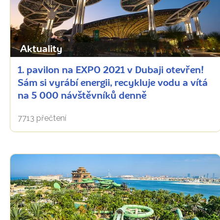
Aktuality
1. pavilon na EXPO 2021 v Dubaji otevřen!
Sám si vyrábí energii, recykluje vodu a vítá
na 5 000 návštěvníků denně
7713 přečtení