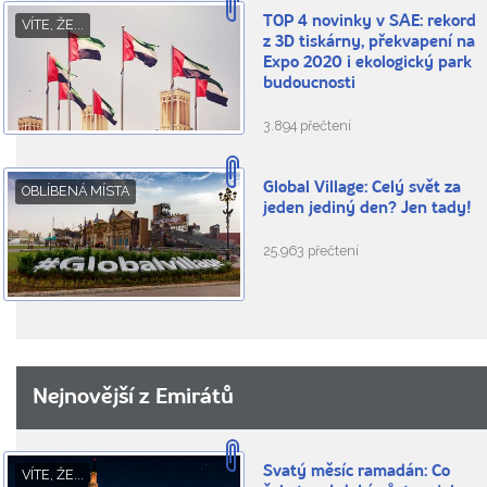
TOP 4 novinky v SAE: rekord
VÍTE, ŽE...
z 3D tiskárny, překvapení na
Expo 2020 i ekologický park
budoucnosti
3.894 přečtení
Global Village: Celý svět za
OBLÍBENÁ MÍSTA
jeden jediný den? Jen tady!
25.963 přečtení
Nejnovější z Emirátů
Svatý měsíc ramadán: Co
VÍTE, ŽE...