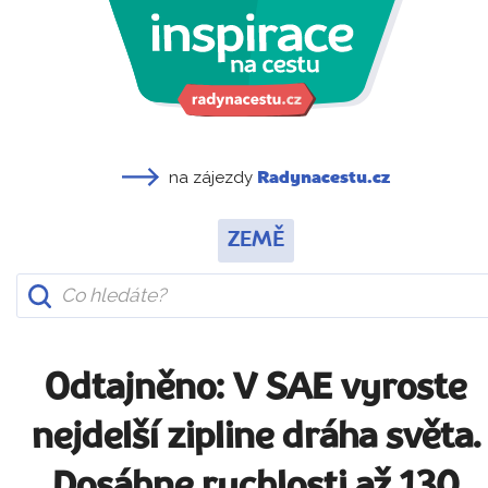
na zájezdy
Radynacestu.cz
ZEMĚ
Odtajněno: V SAE vyroste
nejdelší zipline dráha světa.
Dosáhne rychlosti až 130