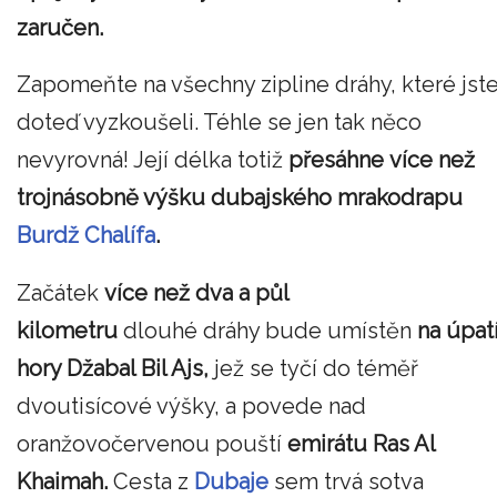
zaručen.
Zapomeňte na všechny zipline dráhy, které jst
doteď vyzkoušeli. Téhle se jen tak něco
nevyrovná! Její délka totiž
přesáhne
více než
trojnásobně výšku dubajského mrakodrapu
Burdž Chalífa
.
Začátek
více než dva a půl
kilometru
dlouhé dráhy bude umístěn
na úpat
hory Džabal Bil Ajs,
jež se tyčí do téměř
dvoutisícové výšky, a povede nad
oranžovočervenou pouští
emirátu Ras Al
Khaimah.
Cesta z
Dubaje
sem trvá sotva