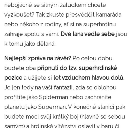
nebojácné se silným žaludkem chcete
vyzkoušet? Tak zkuste přesvědčit kamaráda
nebo někoho z rodiny, ať si na superhrdinu
zahraje spolu s vámi.
Dvě lana vedle sebe
jsou
k tomu jako dělaná.
Nejlepší zpráva na závěr?
Po celou dobu
budete oba
připnuti do tzv. superhrdinské
pozice
a užijete si
let vzduchem hlavou dolů.
Je jen tedy na vaší fantazii, zda se oblohou
prořítíte jako Spiderman nebo zachráníte
planetu jako Superman. V konečné stanici pak
budete moci svůj krátký boj (hlavně se sebou
samým) a hrdinské vítězství oslavit v baru či