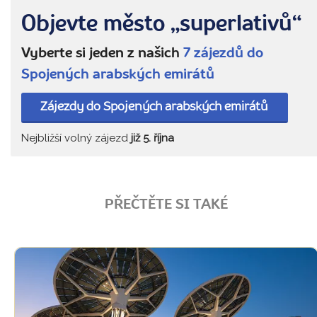
Objevte město „superlativů“
Vyberte si jeden z našich
7 zájezdů do
Spojených arabských emirátů
Zájezdy do Spojených arabských emirátů
Nejbližší volný zájezd
již 5. října
PŘEČTĚTE SI TAKÉ