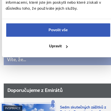
informacemi, které jste jim poskytli nebo které získali v
sveta-
důsledku toho, že používáte jejich služby.
Nepropásněte
dosahne-
rychlosti-
Oblíbená místa
az-
130-
Počasí v Dubaji
Povolit vše
km-
h/
Rady na cestu
Upravit
Radynacestu.tv
Víte, že...
Doporučujeme z Emirátů
Sedm skutečných zážitků z
INSPIRACE