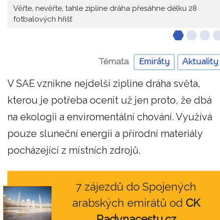
Věřte, nevěřte, tahle zipline dráha přesáhne délku 28
fotbalových hřišť
Témata
Emiráty
Aktuality
V SAE vznikne nejdelší zipline dráha světa,
kterou je potřeba ocenit už jen proto, že dbá
na ekologii a enviromentální chování. Využívá
pouze sluneční energii a přírodní materiály
pocházející z místních zdrojů.
7 zájezdů do Spojených
arabských emirátů od
CK
Radynacestu.cz