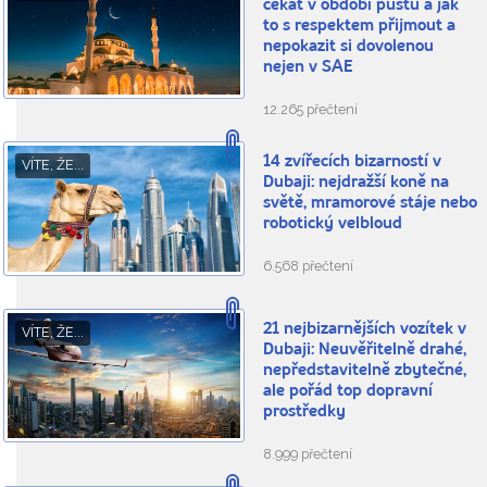
čekat v období půstu a jak
to s respektem přijmout a
nepokazit si dovolenou
nejen v SAE
12.265 přečtení
14 zvířecích bizarností v
VÍTE, ŽE...
Dubaji: nejdražší koně na
světě, mramorové stáje nebo
robotický velbloud
6.568 přečtení
21 nejbizarnějších vozítek v
VÍTE, ŽE...
Dubaji: Neuvěřitelně drahé,
nepředstavitelně zbytečné,
ale pořád top dopravní
prostředky
8.999 přečtení