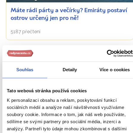
Máte rádi párty a večírky? Emiráty postaví
ostrov určený jen pro ně!
5187 přečtení
Další cestovatelská inspirace
Souhlas
Detaily
Více o cookies
URL
Spojené arabské emiráty
stránky:
Tato webová stránka používá cookies
www.radynacestu.cz/magazin/odtajneno-
Aktuality
v-
K personalizaci obsahu a reklam, poskytování funkcí
sae-
Inspirace
sociálních médií a analýze naší návštěvnosti využíváme
vyroste-
soubory cookie. Informace o tom, jak náš web používáte,
Jídlo a pití
nejdelsi-
sdílíme se svými partnery pro sociální média, inzerci a
zipline-
analýzy. Partneři tyto údaje mohou zkombinovat s dalšími
Na vlastní kůži
draha-